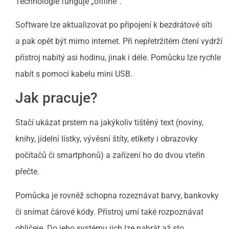
Technologie funguje „offline“.
Software lze aktualizovat po připojení k bezdrátové síti
a pak opět být mimo internet. Při nepřetržitém čtení vydrží
přístroj nabitý asi hodinu, jinak i déle. Pomůcku lze rychle
nabít s pomocí kabelu mini USB.
Jak pracuje?
Stačí ukázat prstem na jakýkoliv tištěný text (noviny,
knihy, jídelní lístky, vývěsní štíty, etikety i obrazovky
počítačů či smartphonů) a zařízení ho do dvou vteřin
přečte.
Pomůcka je rovněž schopna rozeznávat barvy, bankovky
či snímat čárové kódy. Přístroj umí také rozpoznávat
obličeje. Do jeho systému jich lze nahrát až sto.