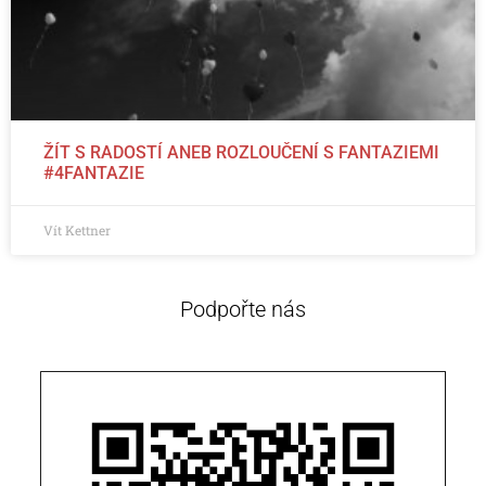
ŽÍT S RADOSTÍ ANEB ROZLOUČENÍ S FANTAZIEMI
#4FANTAZIE
Vít Kettner
Podpořte nás