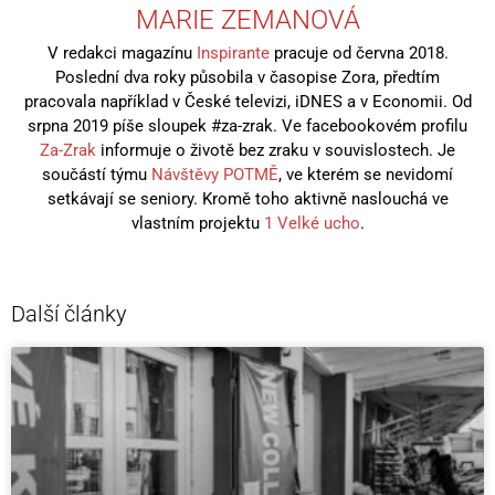
MARIE ZEMANOVÁ
V redakci magazínu
Inspirante
pracuje od června 2018.
Poslední dva roky působila v časopise Zora, předtím
pracovala například v České televizi, iDNES a v Economii. Od
srpna 2019 píše sloupek #za-zrak. Ve facebookovém profilu
Za-Zrak
informuje o životě bez zraku v souvislostech. Je
součástí týmu
Návštěvy POTMĚ
, ve kterém se nevidomí
setkávají se seniory. Kromě toho aktivně naslouchá ve
vlastním projektu
1 Velké ucho
.
Další články