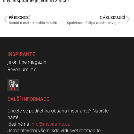
sny. Inspirante je jedním z nich!
PŘEDCHOZÍ
NÁSLEDUJÍCÍ
Brouci u moře #nechbroukažít
Společnost Filipa zaměstnávající zdravotně handicapované slaví 20 let
INSPIRANTE
je on-line magazín
Revenium, z.s.
DALŠÍ INFORMACE
Chcete se podílet na obsahu Inspirante? Napište
nám!
Ideálně na
info@inspirante.cz
Jsme otevřeni všem, kdo vidí svět rozmanitě.