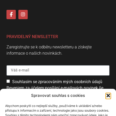
PRAVIDELNÝ NEWSLETTER
Zaregistrujte se k odběru newsletteru a získejte
informace o našich novinkách.
Souhlasím se zpracováním mých osobních údajů
Reveniem za účelem:posílání e-mailových novinek (je
možné se kdykoliv odhlásit).
Spravovat souhlas s cookies
Přihlásit
Abychom poskytli co nejlepší služby, používáme k ukládání a/nebo
přístupu k informacím o zařízení, technologie jako jsou soubory cookies.
Souhlas s těmito technologiemi nám umožní zpracovávat údaje, jako je