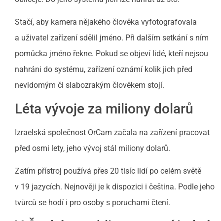
Stačí, aby kamera nějakého člověka vyfotografovala
a uživatel zařízení sdělil jméno. Při dalším setkání s ním
pomůcka jméno řekne. Pokud se objeví lidé, kteří nejsou
nahráni do systému, zařízení oznámí kolik jich před
nevidomým či slabozrakým člověkem stojí.
Léta vývoje za miliony dolarů
Izraelská společnost OrCam začala na zařízení pracovat
před osmi lety, jeho vývoj stál miliony dolarů.
Zatím přístroj používá přes 20 tisíc lidí po celém světě
v 19 jazycích. Nejnověji je k dispozici i čeština. Podle jeho
tvůrců se hodí i pro osoby s poruchami čtení.