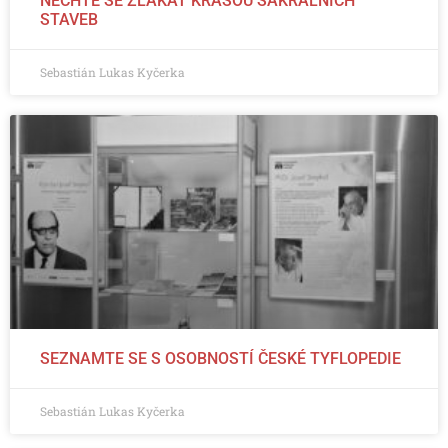
NECHTE SE ZLÁKAT KRÁSOU SAKRÁLNÍCH
STAVEB
Sebastián Lukas Kyčerka
SEZNAMTE SE S OSOBNOSTÍ ČESKÉ TYFLOPEDIE
Sebastián Lukas Kyčerka