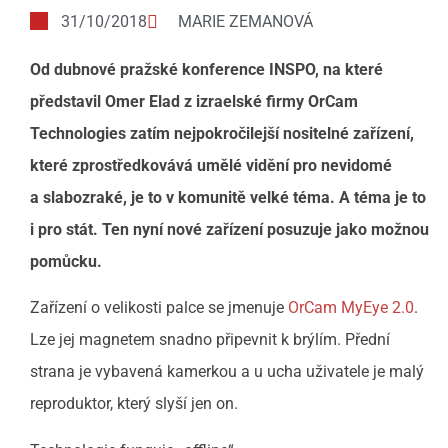
31/10/2018
MARIE ZEMANOVÁ
Od dubnové pražské konference INSPO, na které
představil Omer Elad z izraelské firmy OrCam
Technologies zatím nejpokročilejší nositelné zařízení,
které zprostředkovává umělé vidění pro nevidomé
a slabozraké, je to v komunitě velké téma. A téma je to
i pro stát. Ten nyní nové zařízení posuzuje jako možnou
pomůcku.
Zařízení o velikosti palce se jmenuje
OrCam MyEye 2.0
.
Lze jej magnetem snadno připevnit k brýlím. Přední
strana je vybavená kamerkou a u ucha uživatele je malý
reproduktor, který slyší jen on.