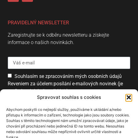
PRAVIDELNÝ NEWSLETTER
Zaregistrujte se k odběru newsletteru a získejte
informace o našich novinkách.
Souhlasím se zpracováním mých osobních údajů
Reveniem za účelem:posílání e-mailových novinek (je
možné se kdykoliv odhlásit).
Spravovat souhlas s cookies
Přihlásit
Abychom poskytli co nejlepší služby, používáme k ukládání a/nebo
přístupu k informacím o zařízení, technologie jako jsou soubory cookies.
Souhlas s těmito technologiemi nám umožní zpracovávat údaje, jako je
chování při procházení nebo jedinečná ID na tomto webu. Nesouhlas
PARTNEŘI
nebo odvolání souhlasu může nepříznivě ovlivnit určité vlastnosti a
funkce.