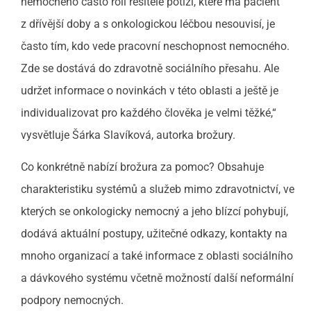
nemocného často roli řešitele potíží, které má pacient
z dřívější doby a s onkologickou léčbou nesouvisí, je
často tím, kdo vede pracovní neschopnost nemocného.
Zde se dostává do zdravotně sociálního přesahu. Ale
udržet informace o novinkách v této oblasti a ještě je
individualizovat pro každého člověka je velmi těžké,“
vysvětluje Šárka Slavíková, autorka brožury.
Co konkrétně nabízí brožura za pomoc? Obsahuje
charakteristiku systémů a služeb mimo zdravotnictví, ve
kterých se onkologicky nemocný a jeho blízcí pohybují,
dodává aktuální postupy, užitečné odkazy, kontakty na
mnoho organizací a také informace z oblasti sociálního
a dávkového systému včetně možností další neformální
podpory nemocných.