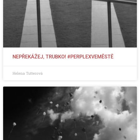
NEPŘEKÁŽEJ, TRUBKO! #PERPLEXVEMĚSTĚ
Helena Tutterová