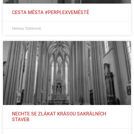
CESTA MĚSTA #PERPLEXVEMĚSTĚ
Helena Tutterová
NECHTE SE ZLÁKAT KRÁSOU SAKRÁLNÍCH
STAVEB