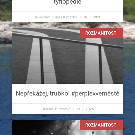
tyflopedie
Sebastián Lukas Kyčerka
16. 7. 2026
ROZMANITOSTI
Nepřekážej, trubko! #perplexveměstě
Helena Tutterová
13. 7. 2026
ROZMANITOSTI