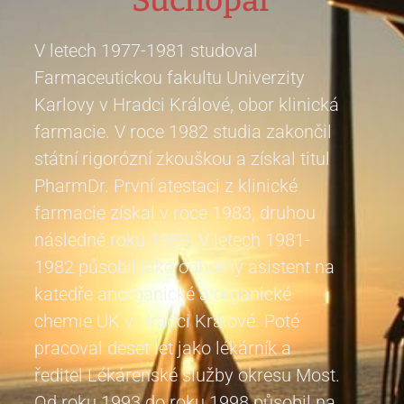
V letech 1977-1981 studoval
Farmaceutickou fakultu Univerzity
Karlovy v Hradci Králové, obor klinická
farmacie. V roce 1982 studia zakončil
státní rigorózní zkouškou a získal titul
PharmDr. První atestaci z klinické
farmacie získal v roce 1983, druhou
následně roku 1989. V letech 1981-
1982 působil jako odborný asistent na
katedře anorganické a organické
chemie UK v Hradci Králové. Poté
pracoval deset let jako lékárník a
ředitel Lékárenské služby okresu Most.
Od roku 1993 do roku 1998 působil na