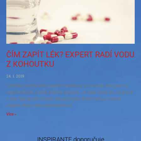
ČÍM ZAPÍT LÉK? EXPERT RADÍ VODU
Z KOHOUTKU
24. 1. 2019
Užití léku začíná jeho zapitím tekutinou, to se může zdát jako to
nejjednodušší, s čímž je léčba spojena. Je však třeba říct, že právě
v této fázi se velmi často stávají chyby, které mohou ovlivnit
úspěch léčby nebo její bezpečnost.
Více »
INSPIRANTE doporučuje