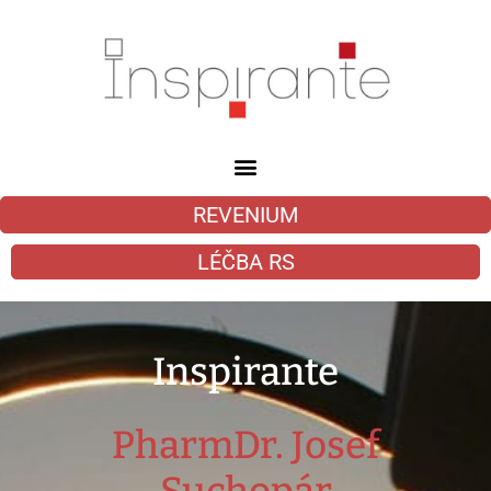
REVENIUM
LÉČBA RS
Inspirante
PharmDr. Josef
Suchopár