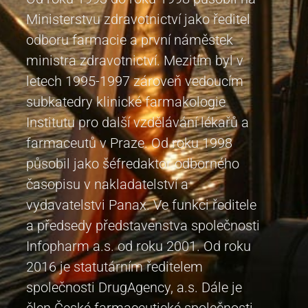
Ministerstvu zdravotnictví jako ředitel
odboru farmacie a první náměstek
ministra zdravotnictví. Mezitím byl v
letech 1995-1997 zároveň vedoucím
subkatedry klinické farmakologie
Institutu pro další vzdělávání lékařů a
farmaceutů v Praze. Od roku 1998
působil jako šéfredaktor odborného
časopisu v nakladatelství a
vydavatelstvi Panax. Ve funkci ředitele
a předsedy představenstva společnosti
Infopharm a.s. od roku 2001. Od roku
2016 je statutárním ředitelem
společnosti DrugAgency, a.s. Dále je
člen České farmaceutické společnosti,