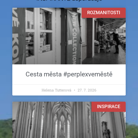
ROZMANITOSTI
Cesta města #perplexveměstě
Helena Tutterová
27. 7. 2026
INSPIRACE