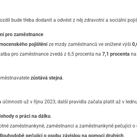
 rozdíl bude třeba dodanit a odvést z něj zdravotní a sociální pojiš
ní pro zaměstnance
mocenského pojištění
ze mzdy zaměstnanců ve snížené výši
0,
platba pro zaměstnance zvedá z 6,5 procenta na
7,1 procenta
na
zaměstnavatele
zůstává stejná
.
účinnosti už v říjnu 2023, další pravidla začala platit až v ledn
ohody o práci na dálku
.
tné zaměstnankyně, zaměstnanci a zaměstnankyně pečující o 
louhodobě pečující o osobu závislou na pomoci druhých
.