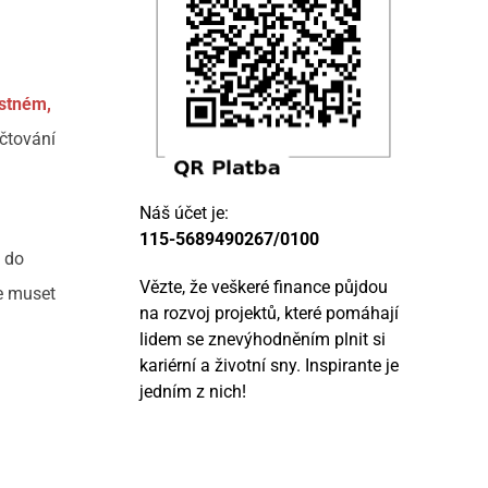
istném,
čtování
Náš účet je:
115-5689490267/0100
e do
Vězte, že veškeré finance půjdou
e muset
na rozvoj projektů, které pomáhají
lidem se znevýhodněním plnit si
kariérní a životní sny. Inspirante je
jedním z nich!