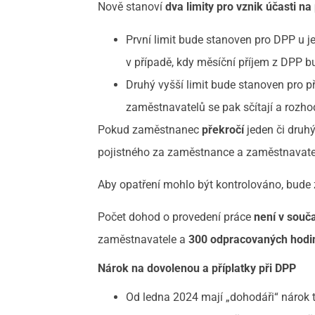
Nově stanoví
dva limity pro vznik účasti na 
První limit bude stanoven pro DPP u
v případě, kdy měsíční příjem z DPP b
Druhý vyšší limit bude stanoven pro 
zaměstnavatelů se pak sčítají a rozh
Pokud zaměstnanec
překročí
jeden či druh
pojistného za zaměstnance a zaměstnavatel
Aby opatření mohlo být kontrolováno, bud
Počet dohod o provedení práce
není v sou
zaměstnavatele a
300 odpracovaných hodi
Nárok na dovolenou a příplatky při DPP
Od ledna 2024 mají „dohodáři“ nárok 