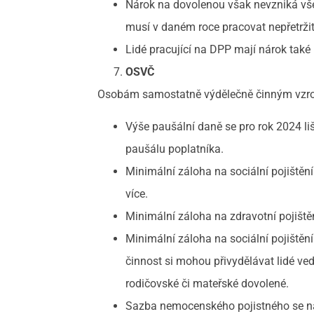
Nárok na dovolenou však nevzniká vš
musí v daném roce pracovat nepřetrž
Lidé pracující na DPP mají nárok také
OSVČ
Osobám samostatně výdělečně činným vzrosto
Výše paušální daně se pro rok 2024 li
paušálu poplatníka.
Minimální záloha na sociální pojištění
více.
Minimální záloha na zdravotní pojišt
Minimální záloha na sociální pojištění
činnost si mohou přivydělávat lidé ve
rodičovské či mateřské dovolené.
Sazba nemocenského pojistného se na