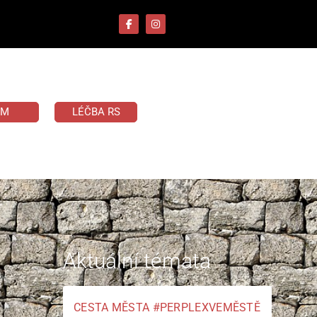
UM
LÉČBA RS
Aktuální témata
CESTA MĚSTA #PERPLEXVEMĚSTĚ