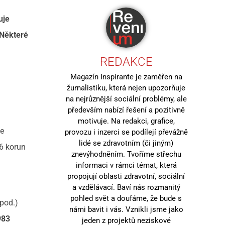
uje
 Některé
REDAKCE
Magazín Inspirante je zaměřen na
žurnalistiku, která nejen upozorňuje
na nejrůznější sociální problémy, ale
především nabízí řešení a pozitivně
motivuje. Na redakci, grafice,
se
provozu i inzerci se podílejí převážně
lidé se zdravotním (či jiným)
16 korun
znevýhodněním. Tvoříme střechu
informaci v rámci témat, která
propojují oblasti zdravotní, sociální
a vzdělávací. Baví nás rozmanitý
pohled svět a doufáme, že bude s
apod.)
námi bavit i vás. Vznikli jsme jako
983
jeden z projektů neziskové