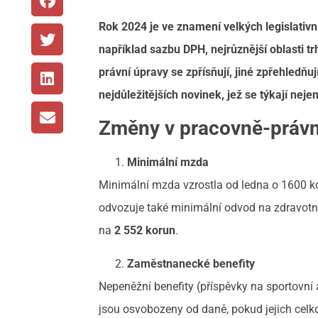
Rok 2024 je ve znamení velkých legislativn
například sazbu DPH, nejrůznější oblasti t
právní úpravy se zpřísňují, jiné zpřehledňu
nejdůležitějších novinek, jež se týkají neje
Změny v pracovně-právn
Minimální mzda
Minimální mzda vzrostla od ledna o 1600 
odvozuje také minimální odvod na zdravotní
na
2 552 korun
.
Zaměstnanecké benefity
Nepeněžní benefity (příspěvky na sportovní a
jsou osvobozeny od daně, pokud jejich celk