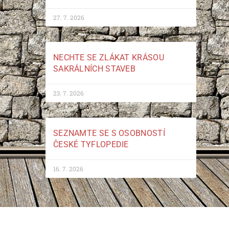
27. 7. 2026
NECHTE SE ZLÁKAT KRÁSOU
SAKRÁLNÍCH STAVEB
23. 7. 2026
SEZNAMTE SE S OSOBNOSTÍ
ČESKÉ TYFLOPEDIE
16. 7. 2026