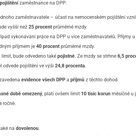
pojištění
zaměstnance na DPP:
 jednoho zaměstnavatele – účast na nemocenském pojištění vzn
ude vyšší než
25 procent
průměrné mzdy.
případ vykonávání práce na DPP u více zaměstnavatelů. Příjmy u
odným příjmem je
40
procent
průměrné mzdy.
ý limit, bude odvedeno také
pojistné
. Ze mzdy se strhne
6,5 proc
 odvede pojištění ve výši
24,8 procenta
.
e zavedena
evidence všech DPP
a
příjmů
z těchto dohod.
časné době omezený
, platí ovšem limit
10 tisíc korun
měsíčně u 
n
ročně.
také na
dovolenou
.