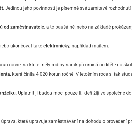
ět
. Jedinou jeho povinností je písemně své zamítavé rozhodnutí
ů od zaměstnavatele
, a to paušálně, nebo na základě prokáza
 nebo ukončovat také
elektronicky,
například mailem.
run ročně, na které měly rodiny nárok při umístění dítěte do škol
denta
, která činila 4 020 korun ročně. V letošním roce si tak stud
anželku
. Uplatnit ji budou moci pouze ti, kteří žijí ve společné 
í úprava, která upravuje zaměstnávání na dohodu o provedení p