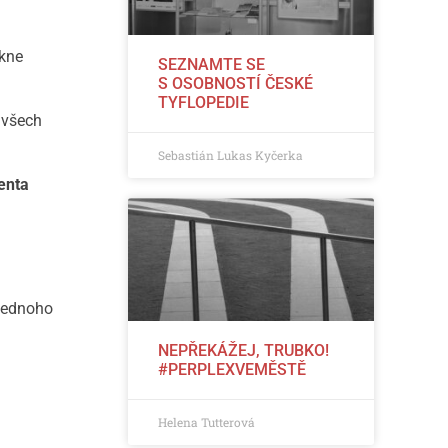
ikne
SEZNAMTE SE
S OSOBNOSTÍ ČESKÉ
TYFLOPEDIE
 všech
Sebastián Lukas Kyčerka
enta
jednoho
NEPŘEKÁŽEJ, TRUBKO!
#PERPLEXVEMĚSTĚ
Helena Tutterová