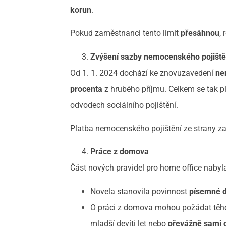
korun
.
Pokud zaměstnanci tento limit
přesáhnou
,
Zvýšení sazby nemocenského pojiště
Od 1. 1. 2024 dochází ke znovuzavedení
ne
procenta
z hrubého příjmu. Celkem se tak 
odvodech sociálního pojištění.
Platba nemocenského pojištění ze strany 
Práce z domova
Část nových pravidel pro home office nabyla 
Novela stanovila povinnost
písemné d
O práci z domova mohou požádat těho
mladší devíti let nebo
převážně sami d