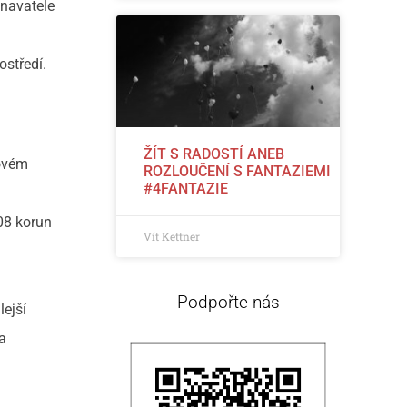
navatele
ostředí.
ŽÍT S RADOSTÍ ANEB
jovém
ROZLOUČENÍ S FANTAZIEMI
#4FANTAZIE
08 korun
Vít Kettner
Podpořte nás
lejší
na