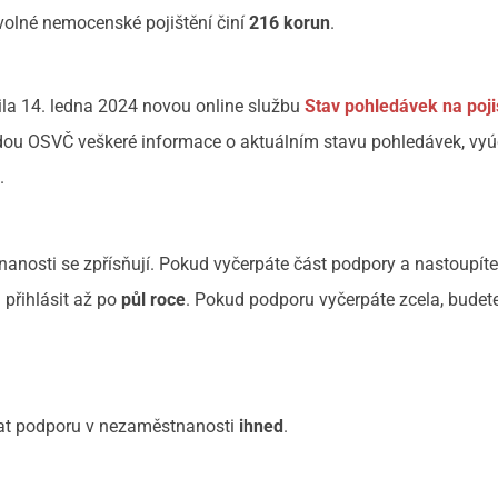
volné nemocenské pojištění činí
216 korun
.
ila 14. ledna 2024 novou online službu
Stav pohledávek na poj
ajdou OSVČ veškeré informace o aktuálním stavu pohledávek, vyú
e.
nosti se zpřísňují. Pokud vyčerpáte část podpory a nastoupít
přihlásit až po
půl roce
. Pokud podporu vyčerpáte zcela, budet
at podporu v nezaměstnanosti
ihned
.