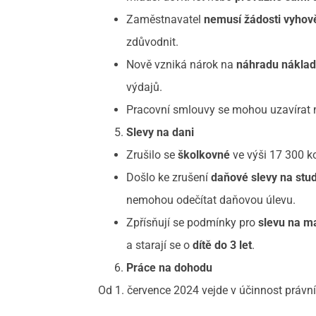
Zaměstnavatel
nemusí žádosti vyhov
zdůvodnit.
Nově vzniká nárok na
náhradu náklad
výdajů.
Pracovní smlouvy se mohou uzavírat
Slevy na dani
Zrušilo se
školkovné
ve výši 17 300 ko
Došlo ke zrušení
daňové slevy na stu
nemohou odečítat daňovou úlevu.
Zpřísňují se podmínky pro
slevu na m
a starají se o
dítě do 3 let
.
Práce na dohodu
Od 1. července 2024 vejde v účinnost právn