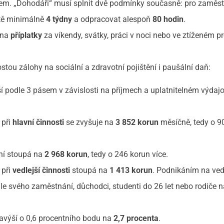
em. „Dohodáři“ musí splnit dvě podmínky současně: pro zaměst
itě minimálně
4 týdny
a odpracovat alespoň
80 hodin
.
 na
příplatky
za víkendy, svátky, práci v noci nebo ve ztíženém pr
u zálohy na sociální a zdravotní pojištění i paušální daň:
ší podle 3 pásem v závislosti na příjmech a uplatnitelném výda
 při
hlavní činnosti
se zvyšuje na
3 852 korun
měsíčně, tedy o 9
ění stoupá na
2 968 korun
, tedy o 246 korun více.
 při
vedlejší činnosti
stoupá na
1 413 korun
. Podnikáním na ved
dle svého zaměstnání, důchodci, studenti do 26 let nebo rodiče 
výší o 0,6 procentního bodu na
2,7 procenta
.