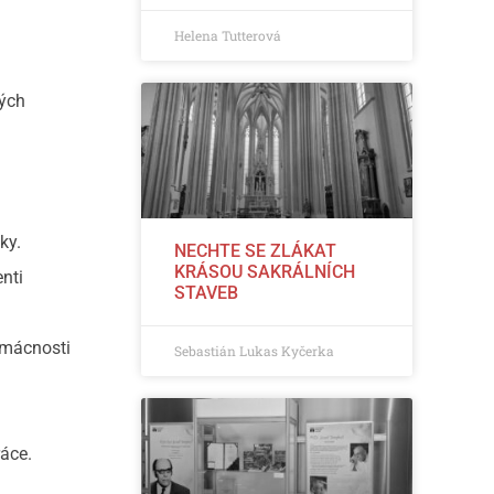
Helena Tutterová
ných
ky.
NECHTE SE ZLÁKAT
KRÁSOU SAKRÁLNÍCH
enti
STAVEB
domácnosti
Sebastián Lukas Kyčerka
ráce.