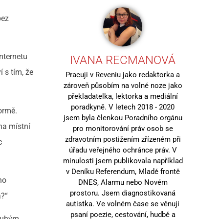
bez
internetu
IVANA RECMANOVÁ
í s tím, že
Pracuji v Reveniu jako redaktorka a
zároveň působím na volné noze jako
překladatelka, lektorka a mediální
poradkyně. V letech 2018 - 2020
ormě.
jsem byla členkou Poradního orgánu
na místní
pro monitorování práv osob se
zdravotním postižením zřízeném při
c
úřadu veřejného ochránce práv. V
minulosti jsem publikovala například
v Deníku Referendum, Mladé frontě
ho
DNES, Alarmu nebo Novém
prostoru. Jsem diagnostikovaná
a?“
autistka. Ve volném čase se věnuji
psaní poezie, cestování, hudbě a
druhým