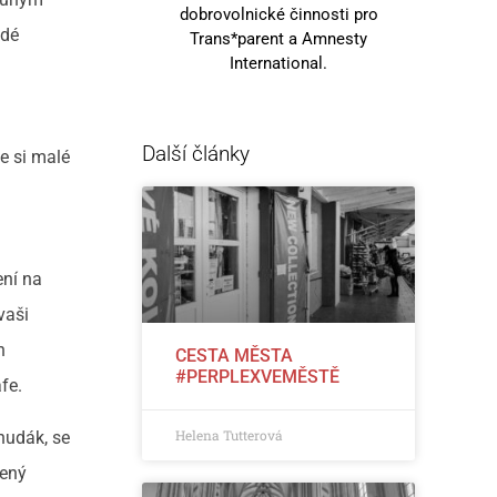
dobrovolnické činnosti pro
idé
Trans*parent a Amnesty
International.
Další články
e si malé
ení na
vaši
n
CESTA MĚSTA
#PERPLEXVEMĚSTĚ
fe.
Helena Tutterová
hudák, se
žený