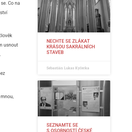
 se. Co na
ství
člověk
NECHTE SE ZLÁKAT
ám usnout
KRÁSOU SAKRÁLNÍCH
STAVEB
.
Sebastián Lukas Kyčerka
bez
i mnou,
SEZNAMTE SE
S OSOBNOSTÍ ČESKÉ