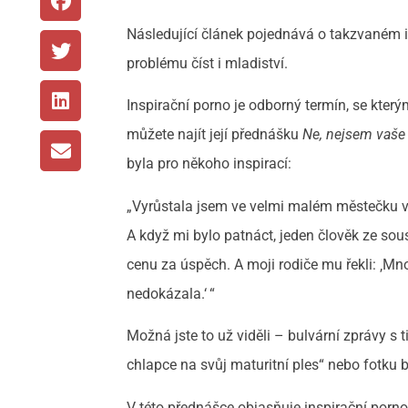
Následující článek pojednává o takzvaném 
problému číst i mladiství.
Inspirační porno je odborný termín, se který
můžete najít její přednášku
Ne, nejsem vaše 
byla pro někoho inspirací:
„Vyrůstala jsem ve velmi malém městečku ve
A když mi bylo patnáct, jeden člověk ze sous
cenu za úspěch. A moji rodiče mu řekli: ‚Mno,
nedokázala.‘ “
Možná jste to už viděli – bulvární zprávy s 
chlapce na svůj maturitní ples“ nebo fotku 
V této přednášce objasňuje inspirační porno