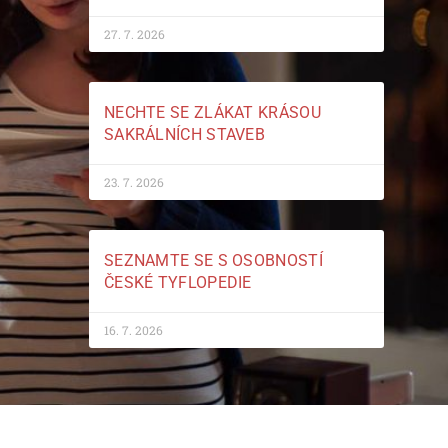
27. 7. 2026
NECHTE SE ZLÁKAT KRÁSOU
SAKRÁLNÍCH STAVEB
23. 7. 2026
SEZNAMTE SE S OSOBNOSTÍ
ČESKÉ TYFLOPEDIE
16. 7. 2026