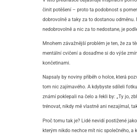
činit potěšení – proto ta podobnost s porne
dobrovolně a taky za to dostanou odměnu. N
nedobrovolně a nic za to nedostane, je po
Mnohem závažnější problém je ten, že za tě
mentální cvičení a dosaďme si do výše zmín
končetinami.
Napsaly by noviny příběh o holce, která pozv
tom nic zajímavého. A kdybyste sdíleli fotku
známí poklepali na čelo a řekli by: „Ty jo,
trénovat, nikdy mě vlastně ani nezajímal, t
Proč tomu tak je? Lidé nevidí postižené jak
kterým nikdo nechce mít nic společného, a 