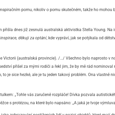
inspiračním pornu, nikoliv o pornu skutečném, takže ho mohou 
m přišla dnes již zesnulá australská aktivistka Stella Young. Na 
inspirace, děkuji za optání
, kde vypráví, jak se potýkala od dětstv
 Victorii (australská provincie). /…/ Všechno bylo naprosto v n
edství přišel za mými rodiči a řekl jim, že by mě rád nominoval 
 to je sice hezké, ale je tu jeden takový problém. Ona vlastně ni
titulkem: „Tohle vás zaručeně rozpláče! Dívka pozvala autistické
běžce s protézou, na které bylo napsáno: „A jaká je tvoje výmluv
 jako zobrazování postižených lidí v pozici objektů, které mají 