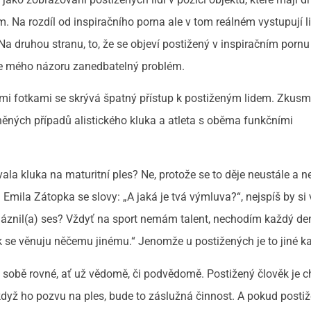
m. Na rozdíl od inspiračního porna ale v tom reálném vystupují l
a druhou stranu, to, že se objeví postižený v inspiračním pornu
dle mého názoru zanedbatelný problém.
mi fotkami se skrývá špatný přístup k postiženým lidem. Zkusm
ěných případů alistického kluka a atleta s oběma funkčními
ala kluka na maturitní ples? Ne, protože se to děje neustále a n
 Emila Zátopka se slovy: „A jaká je tvá výmluva?“, nejspíš by si 
 zbláznil(a) ses? Vždyť na sport nemám talent, nechodím každý de
ak se věnuju něčemu jinému.“ Jenomže u postižených je to jiné ka
o sobě rovné, ať už vědomě, či podvědomě. Postižený člověk je c
když ho pozvu na ples, bude to záslužná činnost. A pokud posti