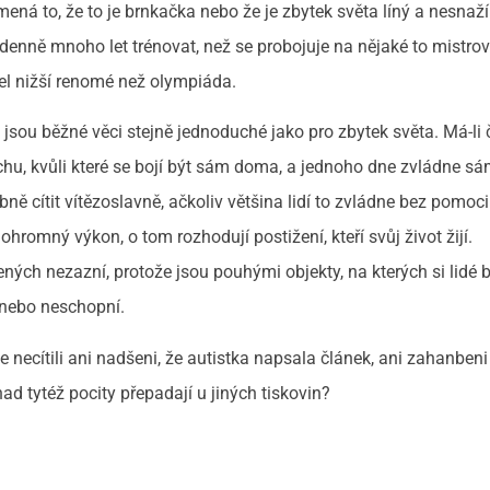
ená to, že to je brnkačka nebo že je zbytek světa líný a nesnaží
denně mnoho let trénovat, než se probojuje na nějaké to mistrov
l nižší renomé než olympiáda.
sou běžné věci stejně jednoduché jako pro zbytek světa. Má-li 
hu, kvůli které se bojí být sám doma, a jednoho dne zvládne s
ně cítit vítězoslavně, ačkoliv většina lidí to zvládne bez pomoci
hromný výkon, o tom rozhodují postižení, kteří svůj život žijí.
ných nezazní, protože jsou pouhými objekty, na kterých si lidé 
, nebo neschopní.
necítili ani nadšeni, že autistka napsala článek, ani zahanben
ad tytéž pocity přepadají u jiných tiskovin?