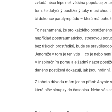
zvládá něco lépe než většina populace, znam
tom, že dotyčný postižený taky musí chodit 
či dokonce paralympiádu – která má bohuže
To neznamená, že pro každého postiženého j
například posttraumatickou stresovou poruc
bez tišících prostředků, bude se pravděpodob
Jenomže v tom je ten vtip – co je nebo není o
V inspiračním pornu ale žádný názor postiže
daného postižení dokazují, jak jsou hrdinní
Z tohoto důvodu mám jedno přání: Abyste se 
která píše sloupky do časopisu. Nebo vás sn