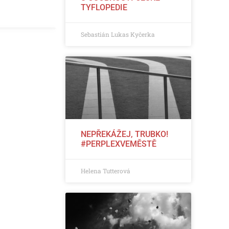
TYFLOPEDIE
Sebastián Lukas Kyčerka
NEPŘEKÁŽEJ, TRUBKO!
#PERPLEXVEMĚSTĚ
Helena Tutterová