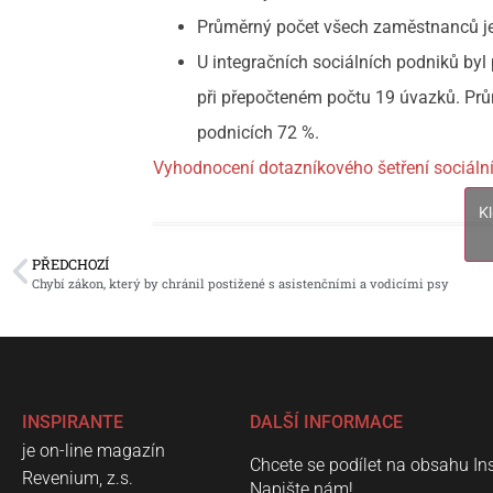
Průměrný počet všech zaměstnanců je
U integračních sociálních podniků b
při přepočteném počtu 19 úvazků. P
podnicích 72 %.
Vyhodnocení dotazníkového šetření sociáln
K
PŘEDCHOZÍ
Chybí zákon, který by chránil postižené s asistenčními a vodicími psy
INSPIRANTE
DALŠÍ INFORMACE
je on-line magazín
Chcete se podílet na obsahu In
Revenium, z.s.
Napište nám!