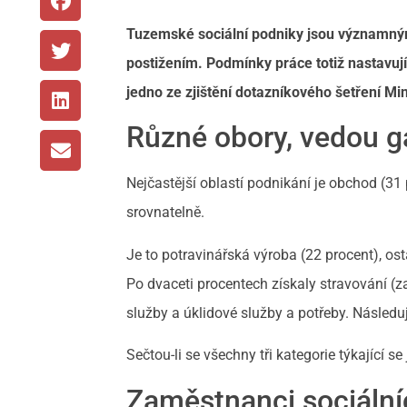
Tuzemské sociální podniky jsou významný
postižením. Podmínky práce totiž nastavují
jedno ze zjištění dotazníkového šetření Mi
Různé obory, vedou g
Nejčastější oblastí podnikání je obchod (31 
srovnatelně.
Je to potravinářská výroba (22 procent), os
Po dvaceti procentech získaly stravování (za
služby a úklidové služby a potřeby. Následuje
Sečtou-li se všechny tři kategorie týkající 
Zaměstnanci sociální