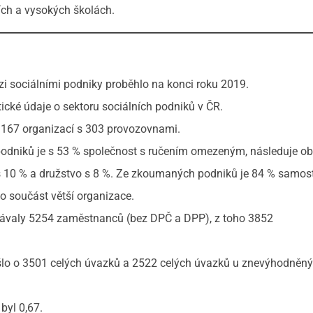
ích a vysokých školách.
zi sociálními podniky proběhlo na konci roku 2019.
tické údaje o sektoru sociálních podniků v ČR.
 167 organizací s 303 provozovnami.
 podniků je s 53 % společnost s ručením omezeným, následuje o
s 10 % a družstvo s 8 %. Ze zkoumaných podniků je 84 % samos
o součást větší organizace.
návaly 5254 zaměstnanců (bez DPČ a DPP), z toho 3852
šlo o 3501 celých úvazků a 2522 celých úvazků u znevýhodněn
yl 0,67.