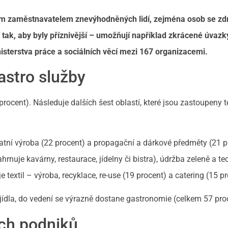
m zaměstnavatelem znevýhodněných lidí, zejména osob se zd
 tak, aby byly příznivější – umožňují například zkrácené úvazky
nisterstva práce a sociálních věcí mezi 167 organizacemi.
astro služby
procent). Následuje dalších šest oblastí, které jsou zastoupeny 
tatní výroba (22 procent) a propagační a dárkové předměty (21 p
hrnuje kavárny, restaurace, jídelny či bistra), údržba zeleně a t
 textil – výroba, recyklace, re-use (19 procent) a catering (15 pr
se jídla, do vedení se výrazně dostane gastronomie (celkem 57 pro
ch podniků