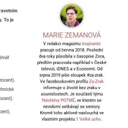
ravotním
. To je
MARIE ZEMANOVÁ
V redakci magazínu
Inspirante
pracuje od června 2018. Poslední
dva roky působila v časopise Zora,
téměř
předtím pracovala například v České
televizi, iDNES a v Economii. Od
srpna 2019 píše sloupek #za-zrak.
rocent).
Ve facebookovém profilu
Za-Zrak
informuje o životě bez zraku v
echnické
souvislostech. Je součástí týmu
ocent).
Návštěvy POTMĚ
, ve kterém se
nevidomí setkávají se seniory.
cent).
Kromě toho aktivně naslouchá ve
vlastním projektu
1 Velké ucho
.