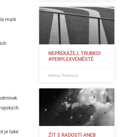
kle malé
ich
NEPŘEKÁŽEJ, TRUBKO!
#PERPLEXVEMĚSTĚ
Helena Tutterová
 podmínek
vropských
é je také
ŽÍT S RADOSTÍ ANEB