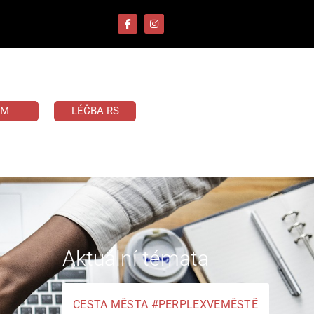
UM
LÉČBA RS
Aktuální témata
CESTA MĚSTA #PERPLEXVEMĚSTĚ