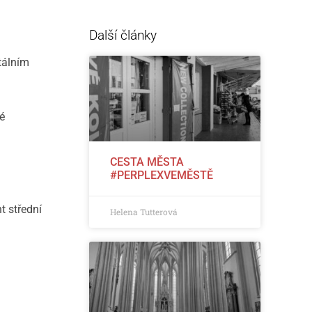
Další články
tálním
é
CESTA MĚSTA
#PERPLEXVEMĚSTĚ
t střední
Helena Tutterová