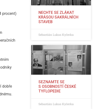
NECHTE SE ZLÁKAT
4 procent)
KRÁSOU SAKRÁLNÍCH
STAVEB
em
Sebastián Lukas Kyčerka
peračních
votním
podniky
SEZNAMTE SE
í dobře
S OSOBNOSTÍ ČESKÉ
TYFLOPEDIE
žádnému.
Sebastián Lukas Kyčerka