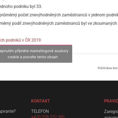
dnoho podniku byl 33.
yl průměrný počet znevýhodněných zaměstnanců v jednom podni
růměrný podíl znevýhodněných zaměstnanců byl ve zkoumaných
ích podniků v ČR 2019
lepnutím přijměte marketingové soubory
cookie a povolte tento obsah
Politickou ko
KONTAKT
PRAVI
spirante?
TELEFON
Zaregis
+420 728 232 381
získejt