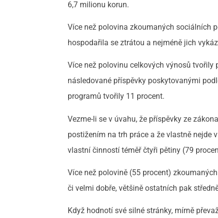
6,7 milionu korun.
Více než polovina zkoumaných sociálních pod
hospodařila se ztrátou a nejméně jich vykáz
Více než polovinu celkových výnosů tvořily
následované příspěvky poskytovanými podle
programů tvořily 11 procent.
Vezme-li se v úvahu, že příspěvky ze zákon
postižením na trh práce a že vlastně nejde
vlastní činností téměř čtyři pětiny (79 proc
Více než polovině (55 procent) zkoumaných 
či velmi dobře, většině ostatních pak střed
Když hodnotí své silné stránky, mírně převaž