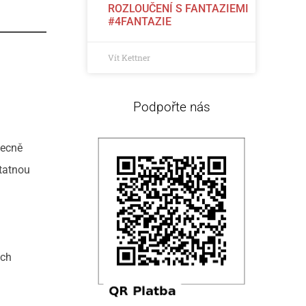
ROZLOUČENÍ S FANTAZIEMI
#4FANTAZIE
Vít Kettner
Podpořte nás
becně
tatnou
ých