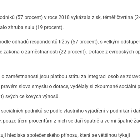
niků (57 procent) v roce 2018 vykázala zisk, téměř čtvrtina (2
alo zhruba nulu (19 procent).
 podle odhadů respondentů tržby (57 procent), s velkým odstup
 zákona o zaměstnanosti (22 procent). Dotace z evropských o
a o zaměstnanosti jsou platbou státu za integraci osob se zdra
 v pravém slova smyslu o dotace, vydělaly si zkoumané sociální 
ent) svých celkových výnosů.
sociálních podniků se podle vlastního vyjádření v podnikání dař
ně; pouze třem procentům z nich se daří špatně a velmi špatně 
ují hlediska společenského přínosu, která se většinou týkají