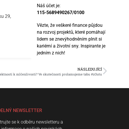
Náš účet je:
115-5689490267/0100
ku 29,
Vězte, že veškeré finance půjdou
na rozvoj projektů, které pomáhají
lidem se znevýhodněním plnit si
kariérní a životní sny. Inspirante je
jedním z nich!
NÁSLEDUJÍCÍ
rektností k mlčenlivosti? Ve skutečnosti prolamujeme tabu #zOutu
DELNÝ NEWSLETTER
trujte se k odběru newsletteru a
e informace o našich novinkách.