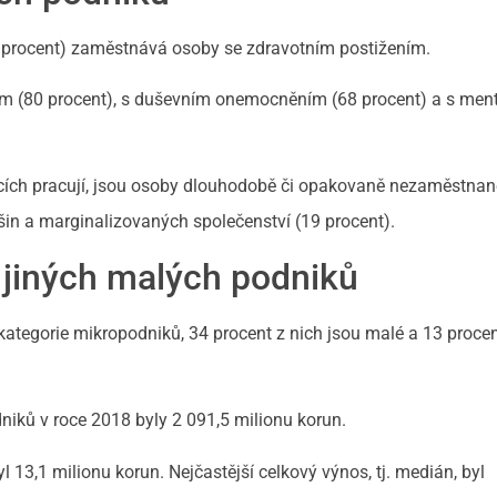
4 procent) zaměstnává osoby se zdravotním postižením.
ím (80 procent), s duševním onemocněním (68 procent) a s men
dnicích pracují, jsou osoby dlouhodobě či opakovaně nezaměstnan
šin a marginalizovaných společenství (19 procent).
 jiných malých podniků
ategorie mikropodniků, 34 procent z nich jsou malé a 13 procen
iků v roce 2018 byly 2 091,5 milionu korun.
13,1 milionu korun. Nejčastější celkový výnos, tj. medián, byl