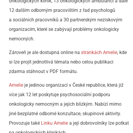
onkologických klinik, 13 onkologických ambulancí a dále
12 dalším odborným pracovištím z řad psychologů
a sociálních pracovníků a 30 partnerským neziskovým
organizacím, které se zabývají problémy onkologicky
nemocných.
Zároveň je ale dostupná online na
stránkách Amelie
, kde
si lze projít jednotlivá témata nebo celou publikaci
zdarma stáhnout v PDF formátu.
Amelie
je jedinou organizací v České republice, která již
více jak 12 let poskytuje psychosociální podporu
onkologicky nemocným a jejich blízkým. Nabízí mimo
jiné bezplatné odborné konzultace, skupinové aktivity.
Provozuje také
Linku Amelie
a její dobrovolníky lze potkat
na onkologických klinikách.