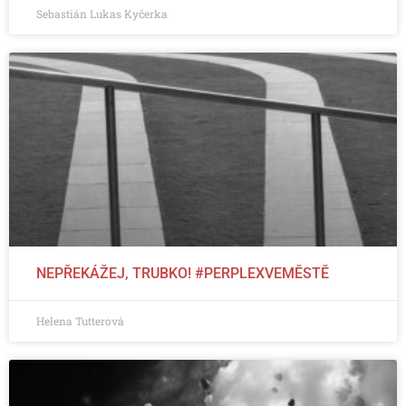
Sebastián Lukas Kyčerka
NEPŘEKÁŽEJ, TRUBKO! #PERPLEXVEMĚSTĚ
Helena Tutterová