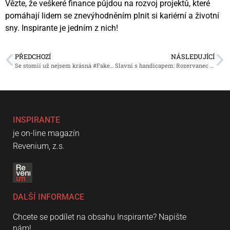
Vězte, že veškeré finance půjdou na rozvoj projektů, které
pomáhají lidem se znevýhodněním plnit si kariérní a životní
sny. Inspirante je jedním z nich!
PŘEDCHOZÍ
NÁSLEDUJÍCÍ
Se stomií už nejsem krásná #FakeNews
Slavní s handicapem: Rozervanec s čertovským kopytem, George Gordon Byron
INSPIRANTE
je on-line magazín
Revenium, z.s.
DALŠÍ INFORMACE
Chcete se podílet na obsahu Inspirante? Napište
nám!