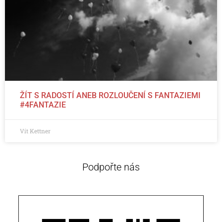
ŽÍT S RADOSTÍ ANEB ROZLOUČENÍ S FANTAZIEMI
#4FANTAZIE
Vít Kettner
Podpořte nás