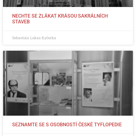
NECHTE SE ZLÁKAT KRÁSOU SAKRÁLNÍCH
STAVEB
Sebastián Lukas Kyčerka
SEZNAMTE SE S OSOBNOSTÍ ČESKÉ TYFLOPEDIE