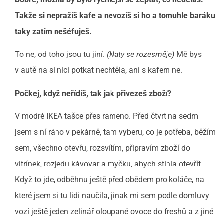
Takže si nepražíš kafe a nevozíš si ho a tomuhle baráku
taky zatím nešéfuješ.
To ne, od toho jsou tu jiní.
(Naty se rozesměje)
Mě bys
v autě na silnici potkat nechtěla, ani s kafem ne.
Počkej, když neřídíš, tak jak přivezeš zboží?
V modré IKEA tašce přes rameno. Před čtvrt na sedm
jsem s ní ráno v pekárně, tam vyberu, co je potřeba, běžím
sem, všechno otevřu, rozsvítím, připravím zboží do
vitrínek, rozjedu kávovar a myčku, abych stihla otevřít.
Když to jde, odběhnu ještě před obědem pro koláče, na
které jsem si tu lidi naučila, jinak mi sem podle domluvy
vozí ještě jeden zelinář oloupané ovoce do freshů a z jiné