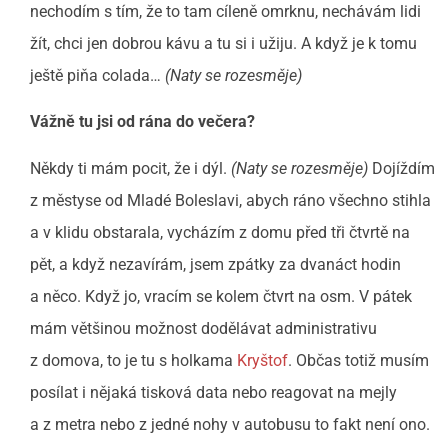
nechodím s tím, že to tam cíleně omrknu, nechávám lidi
žít, chci jen dobrou kávu a tu si i užiju. A když je k tomu
ještě piňa colada…
(Naty se rozesměje)
Vážně tu jsi od rána do večera?
Někdy ti mám pocit, že i dýl.
(Naty se rozesměje)
Dojíždím
z městyse od Mladé Boleslavi, abych ráno všechno stihla
a v klidu obstarala, vycházím z domu před tři čtvrtě na
pět, a když nezavírám, jsem zpátky za dvanáct hodin
a něco. Když jo, vracím se kolem čtvrt na osm. V pátek
mám většinou možnost dodělávat administrativu
z domova, to je tu s holkama
Kryštof
. Občas totiž musím
posílat i nějaká tisková data nebo reagovat na mejly
a z metra nebo z jedné nohy v autobusu to fakt není ono.