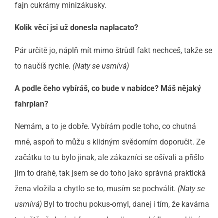
fajn cukrárny minizákusky.
Kolik věcí jsi už donesla naplacato?
Pár určitě jo, náplň mít mimo štrůdl fakt nechceš, takže se
to naučíš rychle.
(Naty se usmívá)
A podle čeho vybíráš, co bude v nabídce? Máš nějaký
fahrplan?
Nemám, a to je dobře. Vybírám podle toho, co chutná
mně, aspoň to můžu s klidným svědomím doporučit. Ze
začátku to tu bylo jinak, ale zákazníci se ošívali a přišlo
jim to drahé, tak jsem se do toho jako správná praktická
žena vložila a chytlo se to, musím se pochválit.
(Naty se
usmívá)
Byl to trochu pokus-omyl, danej i tím, že kavárna