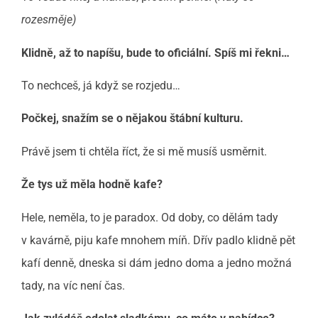
rozesměje)
Klidně, až to napíšu, bude to oficiální. Spíš mi řekni…
To nechceš, já když se rozjedu…
Počkej, snažím se o nějakou štábní kulturu.
Právě jsem ti chtěla říct, že si mě musíš usměrnit.
Že tys už měla hodně kafe?
Hele, neměla, to je paradox. Od doby, co dělám tady
v kavárně, piju kafe mnohem míň. Dřív padlo klidně pět
kafí denně, dneska si dám jedno doma a jedno možná
tady, na víc není čas.