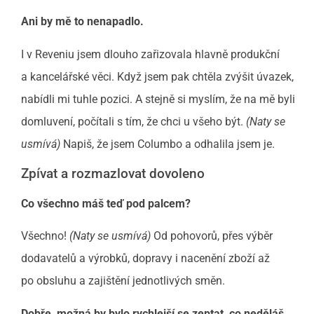
Ani by mě to nenapadlo.
I v Reveniu jsem dlouho zařizovala hlavně produkční
a kancelářské věci. Když jsem pak chtěla zvýšit úvazek,
nabídli mi tuhle pozici. A stejně si myslím, že na mě byli
domluvení, počítali s tím, že chci u všeho být.
(Naty se
usmívá)
Napiš, že jsem Columbo a odhalila jsem je.
Zpívat a rozmazlovat dovoleno
Co všechno máš teď pod palcem?
Všechno!
(Naty se usmívá)
Od pohovorů, přes výběr
dodavatelů a výrobků, dopravy i nacenění zboží až
po obsluhu a zajištění jednotlivých směn.
Dobře, možná by bylo rychlejší se zeptat, co neděláš.