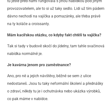
tu ještě před námi fungovala s jinou nabídkou pod jiným
provozovatelem, ale to si už taky sedlo. Lidi už tím pádem
dávno nechodí na vajíčka a pomazánky, ale třeba právě
na ty koláče a croissanty.
Mám kacířskou otázku, co kdyby fakt chtěli ta vajíčka?
Tak si tady v budově skočí do jídelny, tam tahle svačinová
nabídka normálně je.
Je kavárna jenom pro zaměstnance?
Ano, pro ně a jejich návštěvy, běžně se sem z ulice
nedostaneš. Jsou tu taky neformální školení a přednášky
o zdraví, někdy tu je i ochutnávka nebo ukázka výrobků,
co pak máme v nabídce.