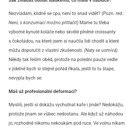
Jak zvládáš odolat sladkému, co máte v nabídce?
Nezvládám, klidně se cpu, není to snad vidět?
(Pozn. red.:
Není, s konzumací možno přitlačit)
Máme tu třeba
výborné kynuté koláče nebo skvělé plněné croissanty
s čokoládou, na které jsem si naučila lidi chodit a které
můžu doporučit z vlastní zkušenosti.
(Naty se usmívá)
Někdy tak řeším oběd, protože na polední pauze vedle
v jídelně bych si stejně pořád říkala, jestli to tu šlape,
nevypla bych se.
Máš už profesionální deformaci?
Myslíš, jestli si dokážu vychutnat kafe i jinde? Nedokážu,
protože jinam se vůbec nedostanu. Ale když už náhodou
jo, rozhodně nikomu nekoukám pod ruce. Ve volnu nikam