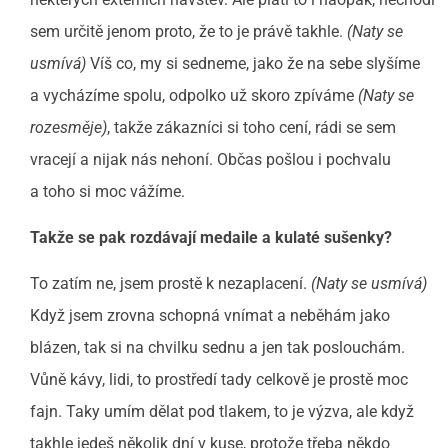
sem určitě jenom proto, že to je právě takhle.
(Naty se
usmívá)
Víš co, my si sedneme, jako že na sebe slyšíme
a vycházíme spolu, odpolko už skoro zpíváme
(Naty se
rozesměje)
, takže zákazníci si toho cení, rádi se sem
vracejí a nijak nás nehoní. Občas pošlou i pochvalu
a toho si moc vážíme.
Takže se pak rozdávají medaile a kulaté sušenky?
To zatím ne, jsem prostě k nezaplacení.
(Naty se usmívá)
Když jsem zrovna schopná vnímat a neběhám jako
blázen, tak si na chvilku sednu a jen tak poslouchám.
Vůně kávy, lidi, to prostředí tady celkově je prostě moc
fajn. Taky umím dělat pod tlakem, to je výzva, ale když
takhle jedeš několik dní v kuse, protože třeba někdo