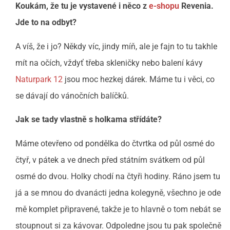
Koukám, že tu je vystavené i něco z
e-shopu
Revenia.
Jde to na odbyt?
A víš, že i jo? Někdy víc, jindy míň, ale je fajn to tu takhle
mít na očích, vždyť třeba skleničky nebo balení kávy
Naturpark 12
jsou moc hezkej dárek. Máme tu i věci, co
se dávají do vánočních balíčků.
Jak se tady vlastně s holkama střídáte?
Máme otevřeno od pondělka do čtvrtka od půl osmé do
čtyř, v pátek a ve dnech před státním svátkem od půl
osmé do dvou. Holky chodí na čtyři hodiny. Ráno jsem tu
já a se mnou do dvanácti jedna kolegyně, všechno je ode
mě komplet připravené, takže je to hlavně o tom nebát se
stoupnout si za kávovar. Odpoledne jsou tu pak společně