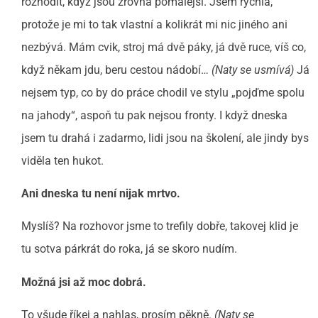
rozhodit, když jsou zrovna pomalejší. Jsem rychlá,
protože je mi to tak vlastní a kolikrát mi nic jiného ani
nezbývá. Mám cvik, stroj má dvě páky, já dvě ruce, víš co,
když někam jdu, beru cestou nádobí…
(Naty se usmívá)
Já
nejsem typ, co by do práce chodil ve stylu „pojďme spolu
na jahody“, aspoň tu pak nejsou fronty. I když dneska
jsem tu drahá i zadarmo, lidi jsou na školení, ale jindy bys
viděla ten hukot.
Ani dneska tu není nijak mrtvo.
Myslíš? Na rozhovor jsme to trefily dobře, takovej klid je
tu sotva párkrát do roka, já se skoro nudím.
Možná jsi až moc dobrá.
To všude říkej a nahlas, prosím pěkně.
(Naty se