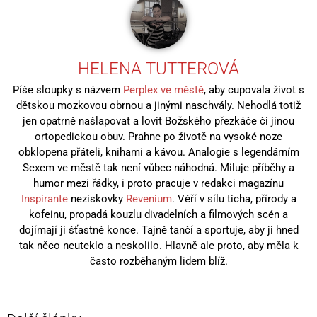
HELENA TUTTEROVÁ
Píše sloupky s názvem
Perplex ve městě
, aby cupovala život s
dětskou mozkovou obrnou a jinými naschvály. Nehodlá totiž
jen opatrně našlapovat a lovit Božského přezkáče či jinou
ortopedickou obuv. Prahne po životě na vysoké noze
obklopena přáteli, knihami a kávou. Analogie s legendárním
Sexem ve městě tak není vůbec náhodná. Miluje příběhy a
humor mezi řádky, i proto pracuje v redakci magazínu
Inspirante
neziskovky
Revenium
. Věří v sílu ticha, přírody a
kofeinu, propadá kouzlu divadelních a filmových scén a
dojímají ji šťastné konce. Tajně tančí a sportuje, aby ji hned
tak něco neuteklo a neskolilo. Hlavně ale proto, aby měla k
často rozběhaným lidem blíž.