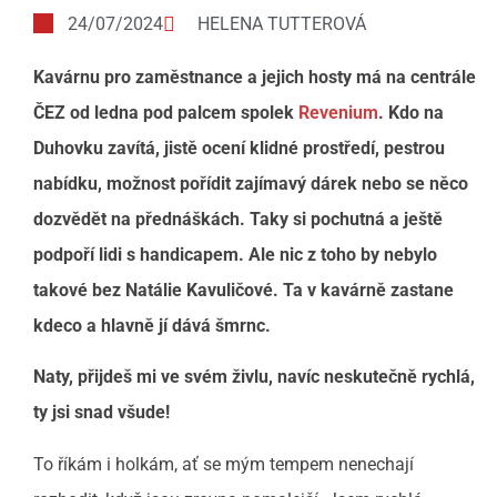
24/07/2024
HELENA TUTTEROVÁ
Kavárnu pro zaměstnance a jejich hosty má na centrále
ČEZ od ledna pod palcem spolek
Revenium
. Kdo na
Duhovku zavítá, jistě ocení klidné prostředí, pestrou
nabídku, možnost pořídit zajímavý dárek nebo se něco
dozvědět na přednáškách. Taky si pochutná a ještě
podpoří lidi s handicapem. Ale nic z toho by nebylo
takové bez Natálie Kavuličové. Ta v kavárně zastane
kdeco a hlavně jí dává šmrnc.
Naty, přijdeš mi ve svém živlu, navíc neskutečně rychlá,
ty jsi snad všude!
To říkám i holkám, ať se mým tempem nenechají