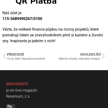
Náš účet je:
115-5689490267/0100
Vězte, že veškeré finance půjdou na rozvoj projektů, které
pomáhají lidem se znevýhodněním plnit si kariérní a životní
sny. Inspirante je jedním z nich!
PŘEDCHOZÍ
NÁSLEDUJÍCÍ
Ty jsi kdo? #perplexveměstě
Objevte účinky zahradní terapie
INSPIRANTE
je on-line magazín
Revenium, z.s.