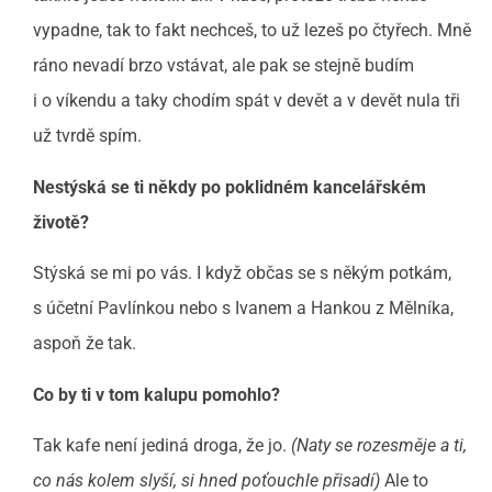
vypadne, tak to fakt nechceš, to už lezeš po čtyřech. Mně
ráno nevadí brzo vstávat, ale pak se stejně budím
i o víkendu a taky chodím spát v devět a v devět nula tři
už tvrdě spím.
Nestýská se ti někdy po poklidném kancelářském
životě?
Stýská se mi po vás. I když občas se s někým potkám,
s účetní Pavlínkou nebo s Ivanem a Hankou z Mělníka,
aspoň že tak.
Co by ti v tom kalupu pomohlo?
Tak kafe není jediná droga, že jo.
(Naty se rozesměje a ti,
co nás kolem slyší, si hned poťouchle přisadí)
Ale to