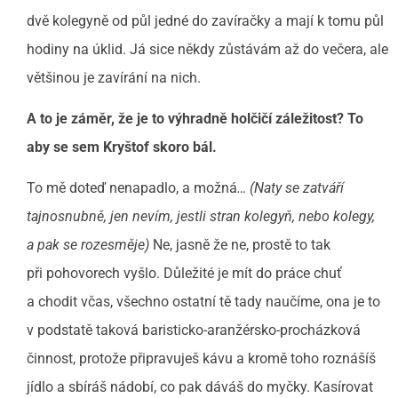
dvě kolegyně od půl jedné do zavíračky a mají k tomu půl
hodiny na úklid. Já sice někdy zůstávám až do večera, ale
většinou je zavírání na nich.
A to je záměr, že je to výhradně holčičí záležitost? To
aby se sem Kryštof skoro bál.
To mě doteď nenapadlo, a možná
… (Naty se zatváří
tajnosnubně, jen nevím, jestli stran kolegyň, nebo kolegy,
a pak se rozesměje)
Ne, jasně že ne, prostě to tak
při pohovorech vyšlo. Důležité je mít do práce chuť
a chodit včas, všechno ostatní tě tady naučíme, ona je to
v podstatě taková baristicko-aranžérsko-procházková
činnost, protože připravuješ kávu a kromě toho roznášíš
jídlo a sbíráš nádobí, co pak dáváš do myčky. Kasírovat