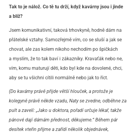
Tak to je nálož. Co tě tu drží, když kavárny jsou i jinde
a blíž?
Jsem komunikativní, taková trhovkyně, hodně dám na
přátelské vztahy. Samozřejmě vím, co se sluší a jak se
chovat, ale zas kolem nikoho nechodím po špičkách
a myslím, že to tak baví i zákazníky. Kravaťák nebo ne,
vím, komu maturují děti, kdo byl kde na dovolené, chci,
aby se tu všichni cítili normálně nebo jak to říct.
(Do kavárny právě přijde větší hlouček, a protože je
kolegyně právě někde vzadu, Naty se zvedne, odběhne za
pult a zavelí: „Jako u doktora, pořadí určuje lékař, takže
pánové dají dámám přednost, děkujeme.“ Během pár
desítek vteřin přijme a zařídí několik objednávek,