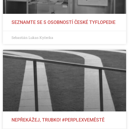
SEZNAMTE SE S OSOBNOSTÍ ČESKÉ TYFLOPEDIE
Sebastián Lukas Kyčerka
NEPŘEKÁŽEJ, TRUBKO! #PERPLEXVEMĚSTĚ