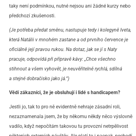
taky není podmínkou, nutné nejsou ani žádné kurzy nebo
předchozí zkušenosti.
(Je potřeba předat směnu, nastupuje tedy i kolegyně Iveta,
která Natálii v mnohém zastane a od prvního července je
oficiálně její pravou rukou. Na dotaz, jak se jí s Naty
pracuje, odpovídá při přípravě kávy: „Chce všechno
stihnout a všem vyhovět, je neuvěřitelně rychlá, sdílná
a stejné dobračisko jako já.“)
Vědí zákazníci, že je obsluhují i lidé s handicapem?
Jestli jo, tak to pro ně evidentně nehraje zásadní roli,
nezaznamenala jsem, že by někomu někdy něco výslovně
vadilo, když nepočítám takovou tu provozní netrpělivost
některých externích návštěv. Ale platí to i naopak, nechodí