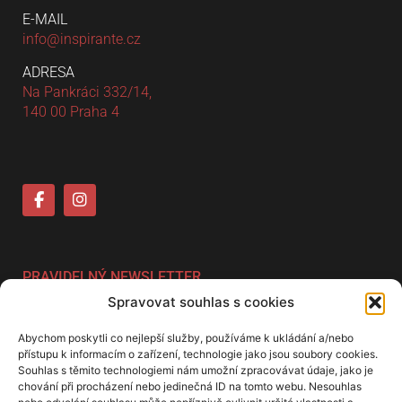
E-MAIL
info@inspirante.cz
ADRESA
Na Pankráci 332/14,
140 00 Praha 4
PRAVIDELNÝ NEWSLETTER
Spravovat souhlas s cookies
Zaregistrujte se k odběru newsletteru a získejte
informace o našich novinkách.
Abychom poskytli co nejlepší služby, používáme k ukládání a/nebo
přístupu k informacím o zařízení, technologie jako jsou soubory cookies.
Souhlas s těmito technologiemi nám umožní zpracovávat údaje, jako je
chování při procházení nebo jedinečná ID na tomto webu. Nesouhlas