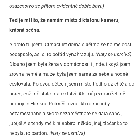
osazenstvo se přitom evidentně dobře baví.)
Teď je mi líto, že nemám místo diktafonu kameru,
krásná scéna.
A proto tu jsem. Čtrnáct let doma s dětma se na mě dost
podepsalo, asi si to pořád vynahrazuju.
(Naty se usmívá)
Dlouho jsem byla žena v domácnosti i jinde, i když jsem
zrovna neměla muže, byla jsem sama za sebe a hodně
cestovala. Po dvou dětech jsem místo třetího už chtěla do
práce, což mě stálo manželství. Ale můj exmanžel mě
propojil s Hankou Potměšilovou, která mi coby
nezaměstnané a skoro nezaměstnatelné dala šanci,
jupíjé! Ale tehdy mě k ní nabíral někdo jinej, tlačenka to
nebyla, to pardon.
(Naty se usmívá)