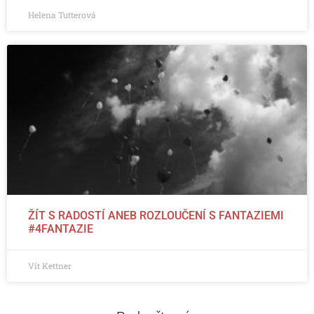
Helena Tutterová
ŽÍT S RADOSTÍ ANEB ROZLOUČENÍ S FANTAZIEMI
#4FANTAZIE
Vít Kettner