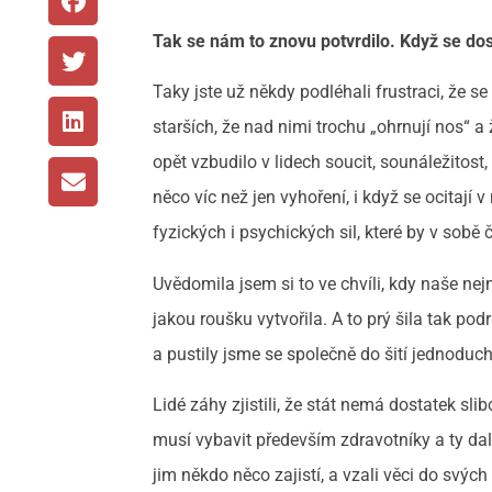
Tak se nám to znovu potvrdilo. Když se 
Taky jste už někdy podléhali frustraci, že se
starších, že nad nimi trochu „ohrnují nos“ a 
opět vzbudilo v lidech soucit, sounáležitost, 
něco víc než jen vyhoření, i když se ocitají
fyzických i psychických sil, které by v sobě
Uvědomila jsem si to ve chvíli, kdy naše ne
jakou roušku vytvořila. A to prý šila tak pod
a pustily jsme se společně do šití jednoduch
Lidé záhy zjistili, že stát nemá dostatek s
musí vybavit především zdravotníky a ty další
jim někdo něco zajistí, a vzali věci do svých