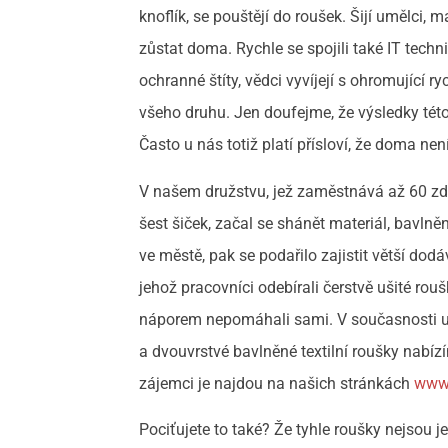
knoflík, se pouštějí do roušek. Šijí umělci,
zůstat doma. Rychle se spojili také IT techn
ochranné štíty, vědci vyvíjejí s ohromující 
všeho druhu. Jen doufejme, že výsledky této
Často u nás totiž platí přísloví, že doma n
V našem družstvu, jež zaměstnává až 60 zdra
šest šiček, začal se shánět materiál, bavln
ve městě, pak se podařilo zajistit větší do
jehož pracovníci odebírali čerstvě ušité rou
náporem nepomáhali sami. V současnosti u
a dvouvrstvé bavlněné textilní roušky nabízí
zájemci je najdou na našich stránkách
www.
Pociťujete to také? Že tyhle roušky nejsou 