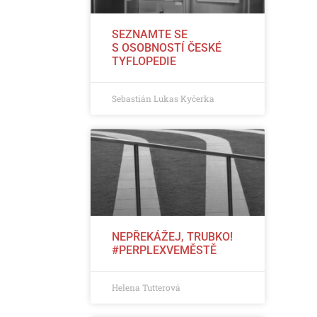
SEZNAMTE SE
S OSOBNOSTÍ ČESKÉ
TYFLOPEDIE
Sebastián Lukas Kyčerka
NEPŘEKÁŽEJ, TRUBKO!
#PERPLEXVEMĚSTĚ
Helena Tutterová