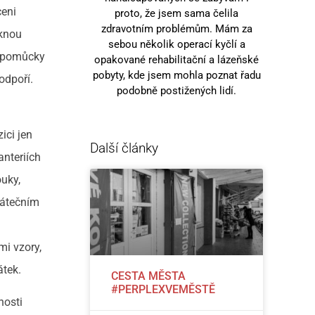
ceni
proto, že jsem sama čelila
zdravotním problémům. Mám za
sknou
sebou několik operací kyčlí a
né pomůcky
opakované rehabilitační a lázeňské
pobyty, kde jsem mohla poznat řadu
odpoří.
podobně postižených lidí.
ici jen
Další články
anteriích
ouky,
očátečním
mi vzory,
átek.
CESTA MĚSTA
#PERPLEXVEMĚSTĚ
nosti