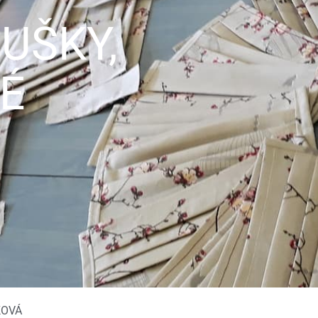
UŠKY,
É
KOVÁ