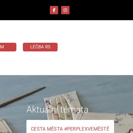
UM
LÉČBA RS
Aktuální témata
CESTA MĚSTA #PERPLEXVEMĚSTĚ