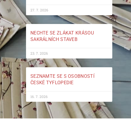
27. 7. 2026
NECHTE SE ZLÁKAT KRÁSOU
SAKRÁLNÍCH STAVEB
23. 7. 2026
SEZNAMTE SE S OSOBNOSTÍ
ČESKÉ TYFLOPEDIE
16. 7. 2026