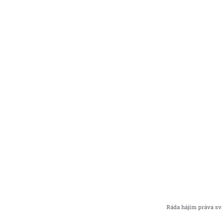
Ráda hájím práva svá