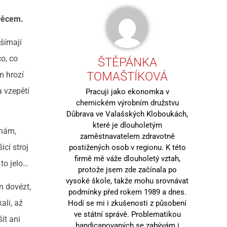
věcem.
všímají
co, co
ŠTĚPÁNKA
TOMAŠTÍKOVÁ
im hrozí
a vzepětí
Pracuji jako ekonomka v
chemickém výrobním družstvu
Důbrava ve Valašských Kloboukách,
které je dlouholetým
 nám,
zaměstnavatelem zdravotně
icí stroj
postižených osob v regionu. K této
firmě mě váže dlouholetý vztah,
 to jelo…
protože jsem zde začínala po
vysoké škole, takže mohu srovnávat
n dovézt,
podmínky před rokem 1989 a dnes.
ali, až
Hodí se mi i zkušenosti z působení
ve státní správě. Problematikou
ít ani
handicapovaných se zabývám i