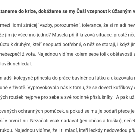
dostaneme do krize, dokážeme se my Češi vzepnout k úžasným 
 mezi lidmi ztrácejí vazby, porozumění, tolerance, že si mladí ne
že jim je všechno jedno? Musela přijít krizová situace, prostě ně
úctu k druhým, kteří neopustí potřebné, o něž se starají, i když j
 v nebezpečí života. Najednou vidíme kolem sebe tolik obětavosti 
 člověk nehledal.
jmladší kolegyně přinesla do práce bavlněnou látku a ukazovala
ruhé v životě. Vyprovokovala nás k tomu, že se dovezl kufříkový š
ých roušek nejprve pro sebe a své rodinné příslušníky. A pak už
libovaných ochranných pomůcek, a pokud se mu je podaří přece je
 v první linii. Nezačali však nadávat (jen občas a trošku), neček
 rukou. Najednou vidíme, že i ti mladí, kteří leckdy nedovedou přiš