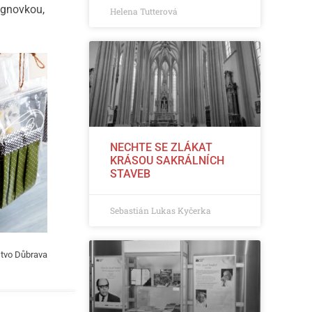
ignovkou,
Helena Tutterová
NECHTE SE ZLÁKAT
KRÁSOU SAKRÁLNÍCH
STAVEB
Sebastián Lukas Kyčerka
stvo Důbrava