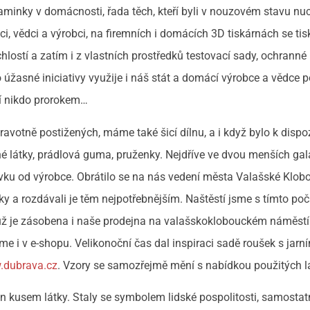
 maminky v domácnosti, řada těch, kteří byli v nouzovém stavu nu
ici, vědci a výrobci, na firemních i domácích 3D tiskárnách se ti
rychlostí a zatím i z vlastních prostředků testovací sady, ochran
 úžasné iniciativy využije i náš stát a domácí výrobce a vědce p
ení nikdo prorokem…
votně postižených, máme také šicí dílnu, a i když bylo k dispoz
ěné látky, prádlová guma, pruženky. Nejdříve ve dvou menších gal
dávku od výrobce. Obrátilo se na nás vedení města Valašské Klob
šky a rozdávali je těm nejpotřebnějším. Naštěstí jsme s tímto p
ž je zásobena i naše prodejna na valašskoklobouckém náměstí
me i v e-shopu. Velikonoční čas dal inspiraci sadě roušek s jarní
dubrava.cz
. Vzory se samozřejmě mění s nabídkou použitých l
jen kusem látky. Staly se symbolem lidské pospolitosti, samostat