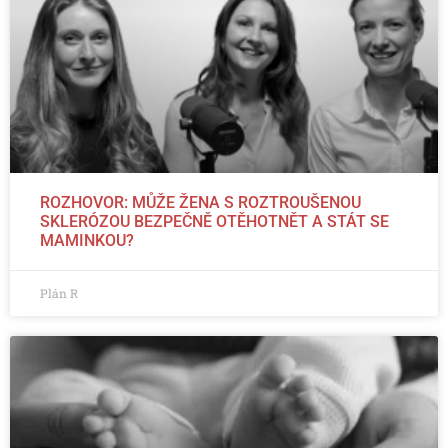
ROZHOVOR: MŮŽE ŽENA S ROZTROUŠENOU
SKLERÓZOU BEZPEČNĚ OTĚHOTNĚT A STÁT SE
MAMINKOU?
Plán R