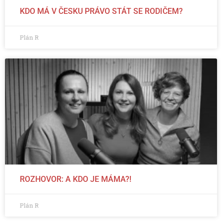
KDO MÁ V ČESKU PRÁVO STÁT SE RODIČEM?
Plán R
ROZHOVOR: A KDO JE MÁMA?!
Plán R