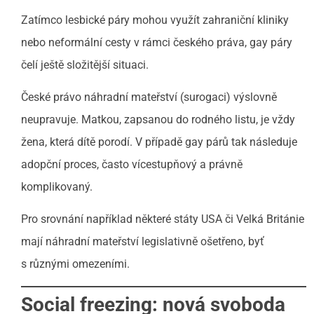
Zatímco lesbické páry mohou využít zahraniční kliniky
nebo neformální cesty v rámci českého práva, gay páry
čelí ještě složitější situaci.
České právo náhradní mateřství (surogaci) výslovně
neupravuje. Matkou, zapsanou do rodného listu, je vždy
žena, která dítě porodí. V případě gay párů tak následuje
adopční proces, často vícestupňový a právně
komplikovaný.
Pro srovnání například některé státy USA či Velká Británie
mají náhradní mateřství legislativně ošetřeno, byť
s různými omezeními.
Social freezing: nová svoboda