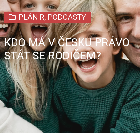
PLÁN R
,
PODCASTY
KDO MÁ V ČESKU PRÁVO
STÁT SE RODIČEM?