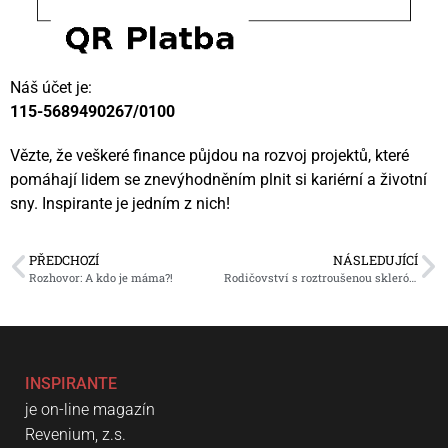
Náš účet je:
115-5689490267/0100
Vězte, že veškeré finance půjdou na rozvoj projektů, které
pomáhají lidem se znevýhodněním plnit si kariérní a životní
sny. Inspirante je jedním z nich!
PŘEDCHOZÍ
NÁSLEDUJÍCÍ
Rozhovor: A kdo je máma?!
Rodičovství s roztroušenou sklerózou
INSPIRANTE
je on-line magazín
Revenium, z.s.