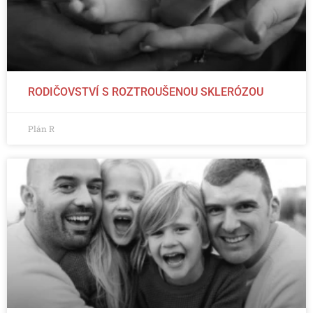
RODIČOVSTVÍ S ROZTROUŠENOU SKLERÓZOU
Plán R