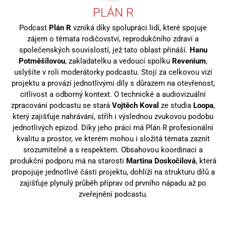
PLÁN R
Podcast
Plán R
vzniká díky spolupráci lidí, které spojuje
zájem o témata rodičovství, reprodukčního zdraví a
společenských souvislostí, jež tato oblast přináší.
Hanu
Potměšilovou
, zakladatelku a vedoucí spolku
Revenium
,
uslyšíte v roli moderátorky podcastu. Stojí za celkovou vizí
projektu a provází jednotlivými díly s důrazem na otevřenost,
citlivost a odborný kontext. O technické a audiovizuální
zpracování podcastu se stará
Vojtěch Koval
ze studia
Loopa
,
který zajišťuje nahrávání, střih i výslednou zvukovou podobu
jednotlivých epizod. Díky jeho práci má Plán R profesionální
kvalitu a prostor, ve kterém mohou i složitá témata zaznít
srozumitelně a s respektem. Obsahovou koordinaci a
produkční podporu má na starosti
Martina Doskočilová
, která
propojuje jednotlivé části projektu, dohlíží na strukturu dílů a
zajišťuje plynulý průběh příprav od prvního nápadu až po
zveřejnění podcastu.