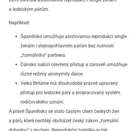
a lesbickým párům.
Například:
Španělsko umožňuje asistovanou reprodukci single
ženám i stejnopohlavním párům bez nutnosti
„formálního“ partnera.
Dánsko nabízí otevřený přístup a zároveň umožňuje
různé režimy anonymity dárce.
Velká Británie má dlouhodobě právně upravený
přístup pro lesbické páry a propracovaný systém
rodičovského uznání.
A právě Španělsko se stalo častým cílem českých žen
a párů, které nechtějí obcházet český zákon „formální
dohodou“ s mužem. Reprodukční turistika je tak