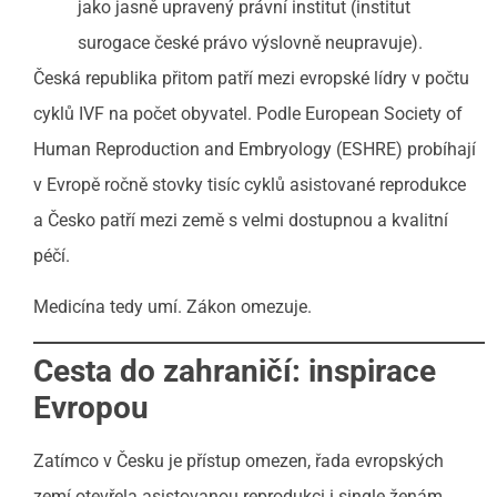
jako jasně upravený právní institut (institut
surogace české právo výslovně neupravuje).
Česká republika přitom patří mezi evropské lídry v počtu
cyklů IVF na počet obyvatel. Podle European Society of
Human Reproduction and Embryology (ESHRE) probíhají
v Evropě ročně stovky tisíc cyklů asistované reprodukce
a Česko patří mezi země s velmi dostupnou a kvalitní
péčí.
Medicína tedy umí. Zákon omezuje.
Cesta do zahraničí: inspirace
Evropou
Zatímco v Česku je přístup omezen, řada evropských
zemí otevřela asistovanou reprodukci i single ženám