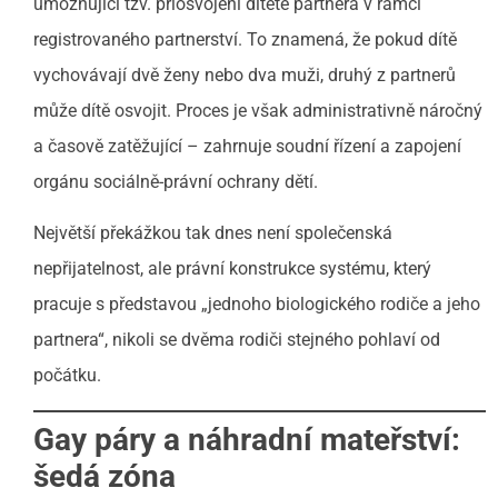
umožňující tzv. přiosvojení dítěte partnera v rámci
registrovaného partnerství. To znamená, že pokud dítě
vychovávají dvě ženy nebo dva muži, druhý z partnerů
může dítě osvojit. Proces je však administrativně náročný
a časově zatěžující – zahrnuje soudní řízení a zapojení
orgánu sociálně-právní ochrany dětí.
Největší překážkou tak dnes není společenská
nepřijatelnost, ale právní konstrukce systému, který
pracuje s představou „jednoho biologického rodiče a jeho
partnera“, nikoli se dvěma rodiči stejného pohlaví od
počátku.
Gay páry a náhradní mateřství:
šedá zóna