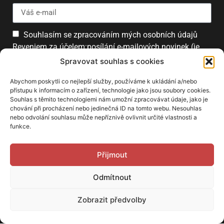
Souhlasím se zpracováním mých osobních údajů
Reveniem za účelem:posílání e-mailových novinek (je
možné se kdykoliv odhlásit).
Spravovat souhlas s cookies
Přihlásit
Abychom poskytli co nejlepší služby, používáme k ukládání a/nebo
přístupu k informacím o zařízení, technologie jako jsou soubory cookies.
Souhlas s těmito technologiemi nám umožní zpracovávat údaje, jako je
chování při procházení nebo jedinečná ID na tomto webu. Nesouhlas
PARTNEŘI
nebo odvolání souhlasu může nepříznivě ovlivnit určité vlastnosti a
funkce.
Přijmout
Odmítnout
Zobrazit předvolby