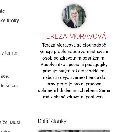
nte
ické kroky
TEREZA MORAVOVÁ
Tereza Moravová se dlouhodobě
věnuje problematice zaměstnávání
t v tomto
osob se zdravotním postižením.
Absolventka speciální pedagogiky
pracuje pátým rokem v oddělení
kace.
náboru nových zaměstnanců do
firmy, proto je pro ni pracovní
delší čas
uplatnění lidí denním chlebem. Sama
má získané zdravotní postižení.
Další články
tíže. Musí
ermínu.