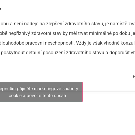
?
bu a není naděje na zlepšení zdravotního stavu, je namístě zvá
obě nepříznivý zdravotní stav by měl trvat minimálně po dobu 
 dlouhodobé pracovní neschopnosti. Vždy je však vhodné konzul
e poskytnout detailní posouzení zdravotního stavu a doporučit 
F
lepnutím přijměte marketingové soubory
cookie a povolte tento obsah