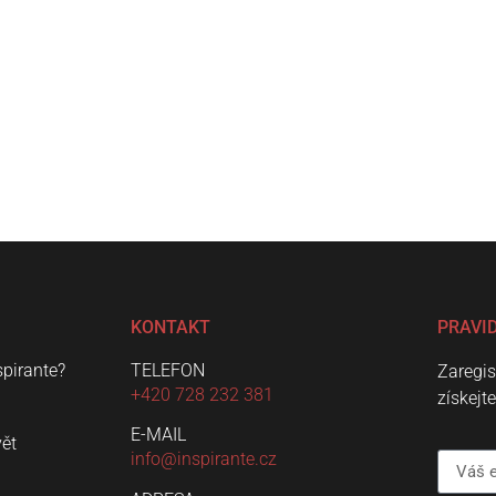
KONTAKT
PRAVI
spirante?
TELEFON
Zaregis
+420 728 232 381
získejt
E-MAIL
vět
info@inspirante.cz