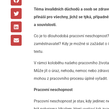
Téma invalidních důchodů a osob se zdravot
přináší pro všechny, jichž se týká, případně
a souvislosti.
Co je to dlouhodobá pracovní neschopnost
zaměstnavatel? Kdy je možné si zažádat o i
textu.
V rámci koloběhu našeho pracovního života
Může jít o úraz, nehodu, nemoc nebo zdravot
mohou z pracovního procesu úplně vyřadit.
Pracovní neschopnost
Pracovní neschopnost je stav, kdy jedinec n
být potvrzena lékařem, který vystaví tak zv