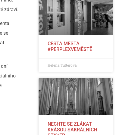
é zdraví.
enta.
e se
at
CESTA MĚSTA
#PERPLEXVEMĚSTĚ
Helena Tutterová
 dní
ciálního
%.
NECHTE SE ZLÁKAT
KRÁSOU SAKRÁLNÍCH