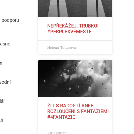
a podporu
NEPŘEKÁŽEJ, TRUBKO!
#PERPLEXVEMĚSTĚ
časně
Helena Tutterová
ní
vodní
ší
ŽÍT S RADOSTÍ ANEB
ROZLOUČENÍ S FANTAZIEMI
#4FANTAZIE
ch
Vít Kettner