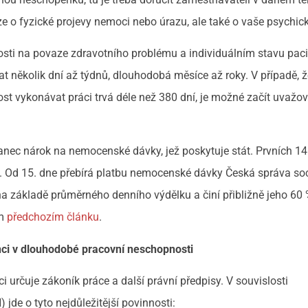
 o fyzické projevy nemoci nebo úrazu, ale také o vaše psychick
losti na povaze zdravotního problému a individuálním stavu paci
 několik dní až týdnů, dlouhodobá měsíce až roky. V případě, ž
st vykonávat práci trvá déle než 380 dní, je možné začít uvažov
c nárok na nemocenské dávky, jež poskytuje stát. Prvních 14
. Od 15. dne přebírá platbu nemocenské dávky Česká správa so
na základě průměrného denního výdělku a činí přibližně jeho 60 
em
předchozím článku
.
ci v dlouhodobé pracovní neschopnosti
určuje zákoník práce a další právní předpisy. V souvislosti
de o tyto nejdůležitější povinnosti: