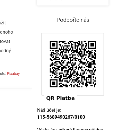
Podpořte nás
žit
jednoho
tovat
vhodný
oto:
Pixabay
Náš účet je:
115-5689490267/0100
Vězte, že veškeré finance půjdou