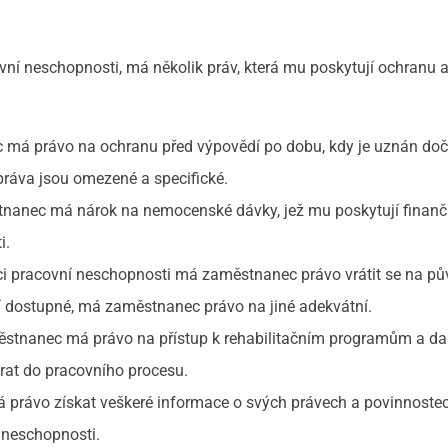
ní neschopnosti, má několik práv, která mu poskytují ochranu 
má právo na ochranu před výpovědí po dobu, kdy je uznán do
ráva jsou omezené a specifické.
tnanec má nárok na nemocenské dávky, jež mu poskytují finanč
i.
ci pracovní neschopnosti má zaměstnanec právo vrátit se na pů
ní dostupné, má zaměstnanec právo na jiné adekvátní.
tnanec má právo na přístup k rehabilitačním programům a dal
rat do pracovního procesu.
právo získat veškeré informace o svých právech a povinnoste
 neschopnosti.