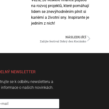
na rozvoj projektů, které pomáhají
lidem se znevýhodněním plnit si
kariérní a životní sny. Inspirante je
jedním z nich!
NÁSLEDUJÍCÍ
Zažijte festival Dobrý den Kociánko
DELNÝ NEWSLETTER
trujte se k odběru newsletteru a
e informace o našich novinkách.