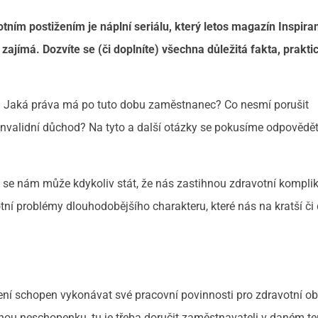
ním postižením je náplní seriálu, který letos magazín Inspira
 zajímá. Dozvíte se (či doplníte) všechna důležitá fakta, prakt
? Jaká práva má po tuto dobu zaměstnanec? Co nesmí porušit
nvalidní důchod? Na tyto a další otázky se pokusíme odpovědě
 se nám může kdykoliv stát, že nás zastihnou zdravotní kompli
ní problémy dlouhodobějšího charakteru, které nás na kratší či 
ení schopen vykonávat své pracovní povinnosti pro zdravotní ob
anou neschopenku, tu je třeba doručit zaměstnavateli v daném t