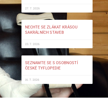
27. 7. 2026
NECHTE SE ZLÁKAT KRÁSOU
SAKRÁLNÍCH STAVEB
23. 7. 2026
SEZNAMTE SE S OSOBNOSTÍ
ČESKÉ TYFLOPEDIE
16. 7. 2026