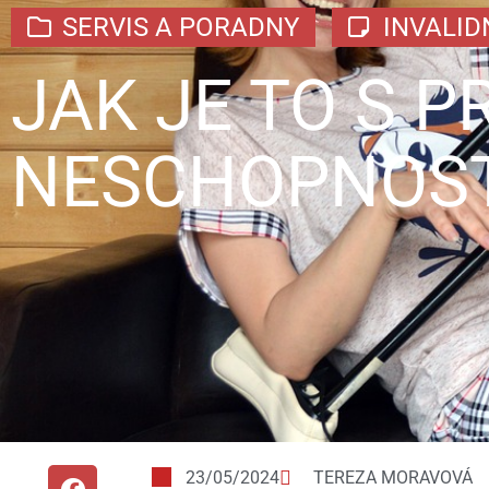
SERVIS A PORADNY
INVALID
JAK JE TO S 
NESCHOPNOST
23/05/2024
TEREZA MORAVOVÁ