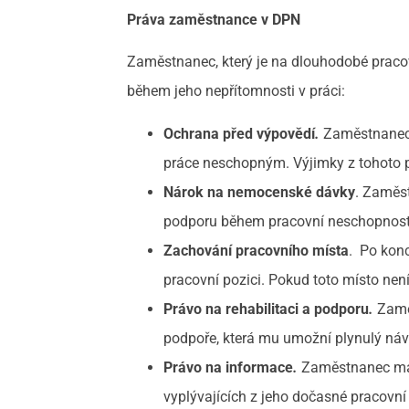
Práva zaměstnance v DPN
Zaměstnanec, který je na dlouhodobé pracov
během jeho nepřítomnosti v práci:
Ochrana před výpovědí
.
Zaměstnanec 
práce neschopným. Výjimky z tohoto p
Nárok na nemocenské dávky
. Zaměs
podporu během pracovní neschopnost
Zachování pracovního místa
. Po kon
pracovní pozici. Pokud toto místo ne
Právo na rehabilitaci a podporu
.
Zaměs
podpoře, která mu umožní plynulý náv
Právo na informace
.
Zaměstnanec má 
vyplývajících z jeho dočasné pracovní