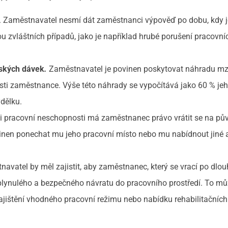
. Zaměstnavatel nesmí dát zaměstnanci výpověď po dobu, kdy 
 zvláštních případů, jako je například hrubé porušení pracovní
ských dávek
.
Zaměstnavatel je povinen poskytovat náhradu m
sti zaměstnance. Výše této náhrady se vypočítává jako 60 % je
dělku.
i pracovní neschopnosti má zaměstnanec právo vrátit se na pů
vinen ponechat mu jeho pracovní místo nebo mu nabídnout jiné 
navatel by měl zajistit, aby zaměstnanec, který se vrací po dl
plynulého a bezpečného návratu do pracovního prostředí. To m
ajištění vhodného pracovní režimu nebo nabídku rehabilitačních