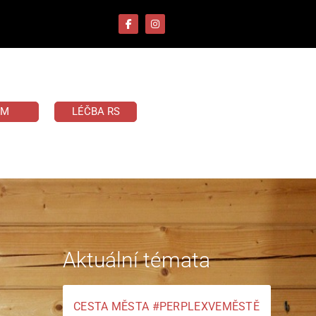
UM
LÉČBA RS
Aktuální témata
CESTA MĚSTA #PERPLEXVEMĚSTĚ