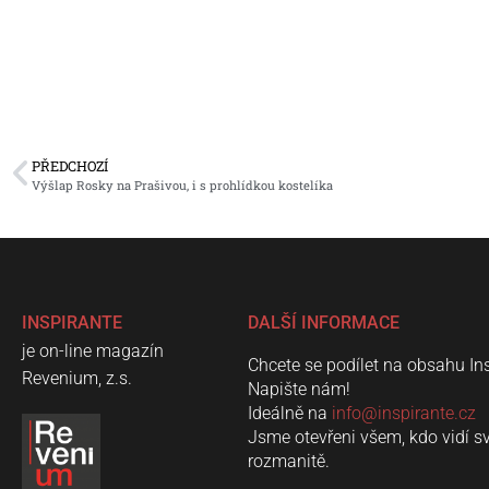
PŘEDCHOZÍ
Výšlap Rosky na Prašivou, i s prohlídkou kostelíka
INSPIRANTE
DALŠÍ INFORMACE
je on-line magazín
Chcete se podílet na obsahu In
Revenium, z.s.
Napište nám!
Ideálně na
info@inspirante.cz
Jsme otevřeni všem, kdo vidí s
rozmanitě.