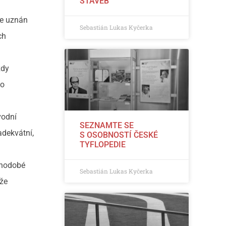
STAVEB
je uznán
Sebastián Lukas Kyčerka
ch
zdy
ho
vodní
SEZNAMTE SE
adekvátní,
S OSOBNOSTÍ ČESKÉ
TYFLOPEDIE
ouhodobé
Sebastián Lukas Kyčerka
ůže