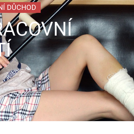
NÍ DŮCHOD
PRACOVNÍ
Í