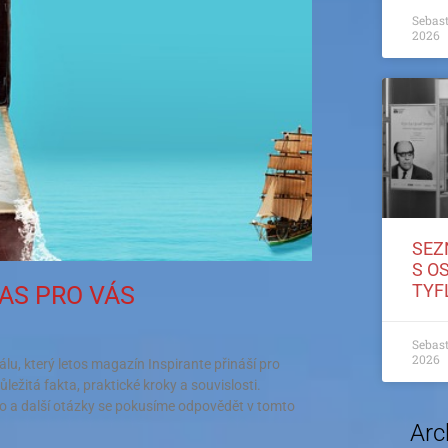
Sebas
2026
SEZ
S O
TYF
ČAS PRO VÁS
Sebas
2026
lu, který letos magazín Inspirante přináší pro
ůležitá fakta, praktické kroky a souvislosti.
o a další otázky se pokusíme odpovědět v tomto
Arc