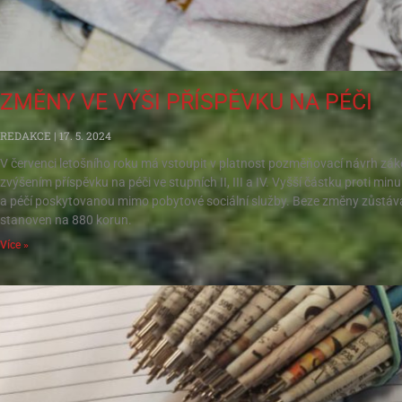
ZMĚNY VE VÝŠI PŘÍSPĚVKU NA PÉČI
REDAKCE
17. 5. 2024
V červenci letošního roku má vstoupit v platnost pozměňovací návrh záko
zvýšením příspěvku na péči ve stupních II, III a IV. Vyšší částku proti mi
a péčí poskytovanou mimo pobytové sociální služby. Beze změny zůstává p
stanoven na 880 korun.
Více »