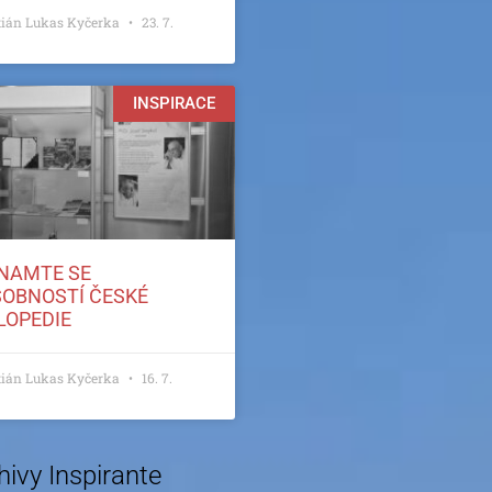
tián Lukas Kyčerka
23. 7.
INSPIRACE
NAMTE SE
SOBNOSTÍ ČESKÉ
LOPEDIE
tián Lukas Kyčerka
16. 7.
hivy Inspirante