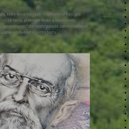
lu, který letos magazín Inspirante přináší pro
ůležitá fakta, praktické kroky a souvislosti.
u zaměstnanec? Co nesmí porušit zaměstnavatel?
okusíme odpovědět v tomto textu.