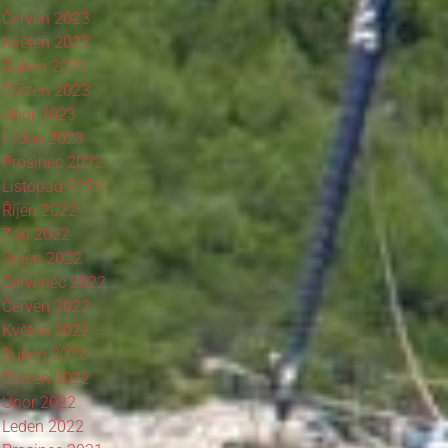
Červen 2023
Květen 2023
Duben 2023
Březen 2023
Únor 2023
Leden 2023
Prosinec 2022
Listopad 2022
Říjen 2022
Září 2022
Srpen 2022
Červenec 2022
Červen 2022
Květen 2022
Duben 2022
Březen 2022
Únor 2022
Leden 2022