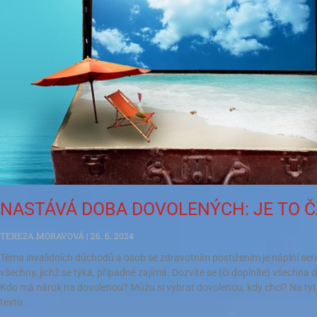
NASTÁVÁ DOBA DOVOLENÝCH: JE TO 
TEREZA MORAVOVÁ
26. 6. 2024
Téma invalidních důchodů a osob se zdravotním postižením je náplní seriá
všechny, jichž se týká, případně zajímá. Dozvíte se (či doplníte) všechna d
Kdo má nárok na dovolenou? Můžu si vybrat dovolenou, kdy chci? Na tyt
textu.