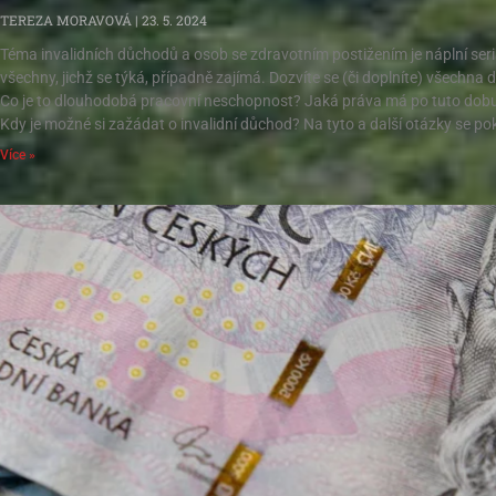
TEREZA MORAVOVÁ
23. 5. 2024
Téma invalidních důchodů a osob se zdravotním postižením je náplní seriá
všechny, jichž se týká, případně zajímá. Dozvíte se (či doplníte) všechna d
Co je to dlouhodobá pracovní neschopnost? Jaká práva má po tuto dob
Kdy je možné si zažádat o invalidní důchod? Na tyto a další otázky se p
Více »