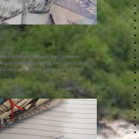
na o sociálních službách, který počítá se
nulé úpravě dostanou také osoby s úplnou závislostí
rvní stupeň, který je u osob starších 18 let