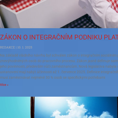
ZÁKON O INTEGRAČNÍM PODNIKU PLA
REDAKCE
10. 1. 2025
Na základě vládního návrhu byl schválen zákon o integračním sociálním 
znevýhodněných osob do pracovního procesu. Zákon jasně definuje samot
jeho povinnosti, především vůči zaměstnancům. Nová legislativa nabyla úč
ustanovení mají nabýt účinnosti až 1. července 2025. Definice integrační
musí zaměstnávat nejméně 30 % osob se specifickými potřebami
Více »