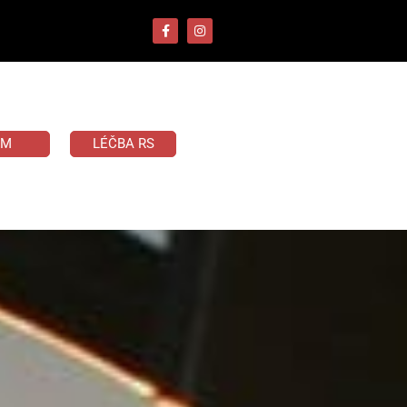
UM
LÉČBA RS