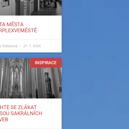
TA MĚSTA
RPLEXVEMĚSTĚ
a Tutterová
27. 7. 2026
INSPIRACE
HTE SE ZLÁKAT
SOU SAKRÁLNÍCH
VEB