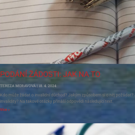
PODÁNÍ ŽÁDOSTI: JAK NA TO
TEREZA MORAVOVÁ
18. 4. 2024
Kdo může žádat o invalidní důchod? Jakým způsobem si o něj požádat? 
invalidity? Na takové otázky přináší odpovědi následující text.
Více »