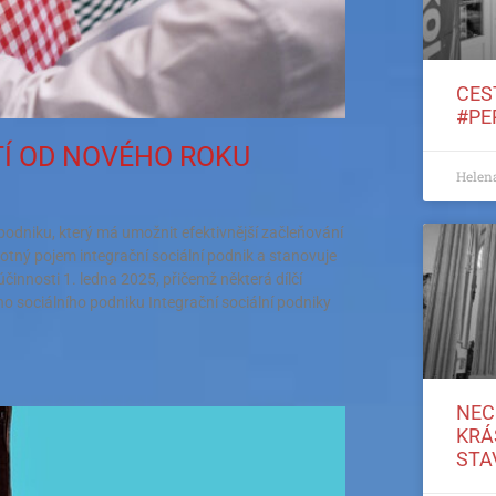
CES
#PE
TÍ OD NOVÉHO ROKU
Helen
podniku, který má umožnit efektivnější začleňování
ný pojem integrační sociální podnik a stanovuje
innosti 1. ledna 2025, přičemž některá dílčí
ho sociálního podniku Integrační sociální podniky
NEC
KRÁ
STA