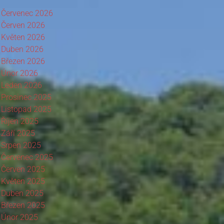
Červenec 2026
Červen 2026
Květen 2026
Duben 2026
Březen 2026
Únor 2026
Leden 2026
Prosinec 2025
Listopad 2025
Říjen 2025
Září 2025
Srpen 2025
Červenec 2025
Červen 2025
Květen 2025
Duben 2025
Březen 2025
Únor 2025