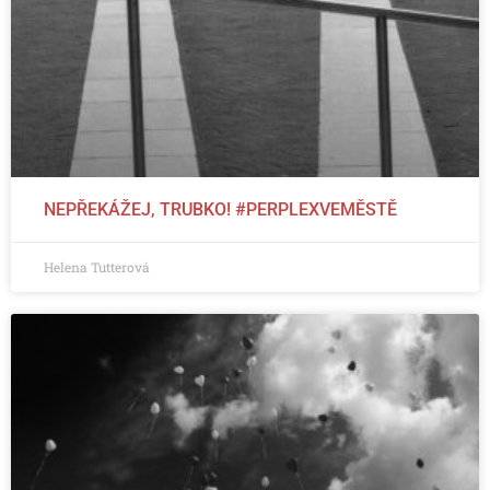
NEPŘEKÁŽEJ, TRUBKO! #PERPLEXVEMĚSTĚ
Helena Tutterová