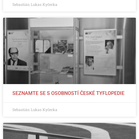
Sebastián Lukas Kyčerka
SEZNAMTE SE S OSOBNOSTÍ ČESKÉ TYFLOPEDIE
Sebastián Lukas Kyčerka