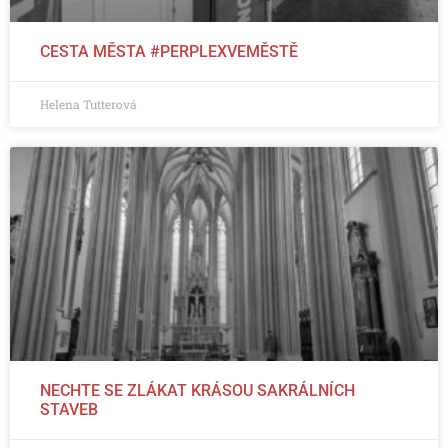
CESTA MĚSTA #PERPLEXVEMĚSTĚ
Helena Tutterová
NECHTE SE ZLÁKAT KRÁSOU SAKRÁLNÍCH
STAVEB