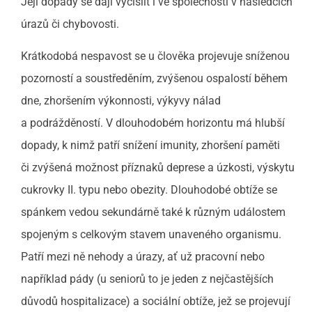
Její dopady se dají vyčíslit i ve společnosti v následcích
úrazů či chybovosti.
Krátkodobá nespavost se u člověka projevuje sníženou
pozorností a soustředěním, zvýšenou ospalostí během
dne, zhoršením výkonnosti, výkyvy nálad
a podrážděností. V dlouhodobém horizontu má hlubší
dopady, k nimž patří snížení imunity, zhoršení paměti
či zvýšená možnost příznaků deprese a úzkosti, výskytu
cukrovky II. typu nebo obezity. Dlouhodobé obtíže se
spánkem vedou sekundárně také k různým událostem
spojeným s celkovým stavem unaveného organismu.
Patří mezi ně nehody a úrazy, ať už pracovní nebo
například pády (u seniorů to je jeden z nejčastějších
důvodů hospitalizace) a sociální obtíže, jež se projevují