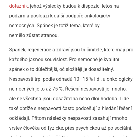
dotazník
, jehož výsledky budou k dispozici letos na
podzim a poslouží k další podpoře onkologicky
nemocných. Spánek je totiž téma, které by
nemělo zůstat stranou.
Spánek, regenerace a zdraví jsou tři činitele, které mají pro
každého jasnou souvislost. Pro nemocné je kvalitní
spánek o to důležitější, oč složitěji je dosažitelný.
Nespavostí trpí podle odhadů 10–15 % lidí, u onkologicky
nemocných je to až 75 %. Řešení nespavosti je mnoho,
ale ne všechna jsou dosažitelná nebo dlouhodobá. Lidé
také obtíže s nespavostí často podceňují a hledání řešení
odkládají. Přitom následky nespavosti zasahují mnoho
vrstev člověka od fyzické, přes psychickou až po sociální.