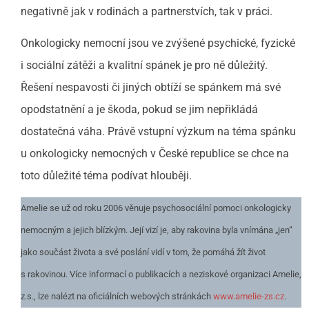
negativně jak v rodinách a partnerstvích, tak v práci.
Onkologicky nemocní jsou ve zvýšené psychické, fyzické
i sociální zátěži a kvalitní spánek je pro ně důležitý.
Řešení nespavosti či jiných obtíží se spánkem má své
opodstatnění a je škoda, pokud se jim nepřikládá
dostatečná váha. Právě vstupní výzkum na téma spánku
u onkologicky nemocných v České republice se chce na
toto důležité téma podívat hlouběji.
Amelie se už od roku 2006 věnuje psychosociální pomoci onkologicky
nemocným a jejich blízkým. Její vizí je, aby rakovina byla vnímána „jen“
jako součást života a své poslání vidí v tom, že pomáhá žít život
s rakovinou. Více informací o publikacích a neziskové organizaci Amelie,
z.s., lze nalézt na oficiálních webových stránkách
www.amelie-zs.cz
.