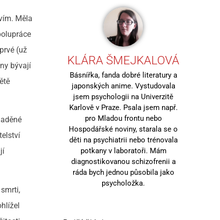
avím. Měla
spolupráce
prvé (už
KLÁRA ŠMEJKALOVÁ
iny bývají
Básnířka, fanda dobré literatury a
větě
japonských anime. Vystudovala
jsem psychologii na Univerzitě
Karlově v Praze. Psala jsem např.
pro Mladou frontu nebo
 laděné
Hospodářské noviny, starala se o
elství
děti na psychiatrii nebo trénovala
potkany v laboratoři. Mám
jí
diagnostikovanou schizofrenii a
ráda bych jednou působila jako
psycholožka.
smrti,
hlížel