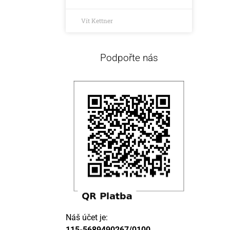
Vít Kettner
Podpořte nás
Náš účet je:
115-5689490267/0100