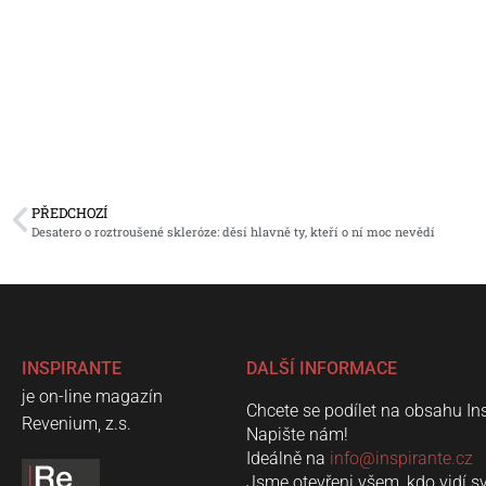
PŘEDCHOZÍ
Desatero o roztroušené skleróze: děsí hlavně ty, kteří o ní moc nevědí
INSPIRANTE
DALŠÍ INFORMACE
je on-line magazín
Chcete se podílet na obsahu In
Revenium, z.s.
Napište nám!
Ideálně na
info@inspirante.cz
Jsme otevřeni všem, kdo vidí s