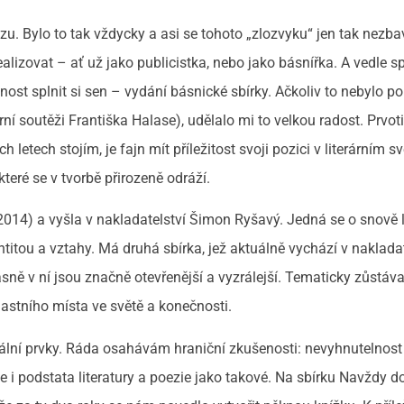
rózu. Bylo to tak vždycky a asi se tohoto „zlozvyku“ jen tak nezb
realizovat – ať už jako publicistka, nebo jako básnířka. A vedle 
ost splnit si sen – vydání básnické sbírky. Ačkoliv to nebylo po
rní soutěži Františka Halase), udělalo mi to velkou radost. Prvot
h letech stojím, je fajn mít příležitost svoji pozici v literárním s
teré se v tvorbě přirozeně odráží.
2014) a vyšla v nakladatelství Šimon Ryšavý. Jedná se o snově
entitou a vztahy. Má druhá sbírka, jež aktuálně vychází v nakladat
ě v ní jsou značně otevřenější a vyzrálejší. Tematicky zůstáva
lastního místa ve světě a konečnosti.
ální prvky. Ráda osahávám hraniční zkušenosti: nevyhnutelnost 
le i podstata literatury a poezie jako takové. Na sbírku Navždy do