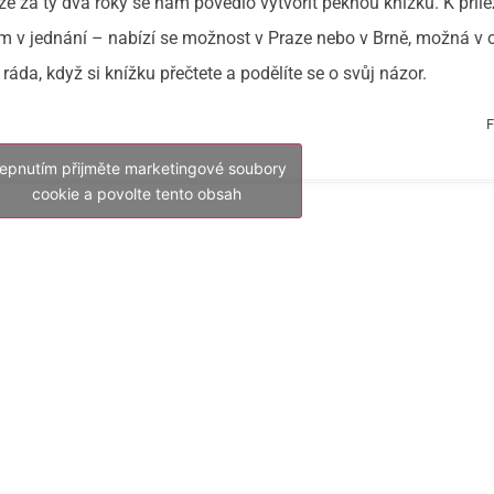
e za ty dva roky se nám povedlo vytvořit pěknou knížku. K přílež
zatím v jednání – nabízí se možnost v Praze nebo v Brně, možná v
áda, když si knížku přečtete a podělíte se o svůj názor.
F
lepnutím přijměte marketingové soubory
cookie a povolte tento obsah