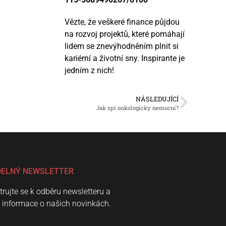
Vězte, že veškeré finance půjdou
na rozvoj projektů, které pomáhají
lidem se znevýhodněním plnit si
kariérní a životní sny. Inspirante je
jedním z nich!
NÁSLEDUJÍCÍ
Jak spí onkologicky nemocní?
DELNÝ NEWSLETTER
trujte se k odběru newsletteru a
e informace o našich novinkách.