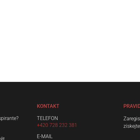
KONTAKT
PRAVI
spirante?
TELEFON
Zaregis
+420 728 232 381
získejt
E-MAIL
vět