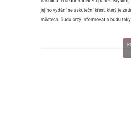
básník a redaktor Radek Štěpánek. Myslím, ž
jejího vydání se uskuteční křest, který je 
městech. Budu brzy informovat a budu taky r
K