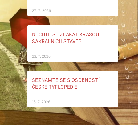
27. 7. 2026
NECHTE SE ZLÁKAT KRÁSOU
SAKRÁLNÍCH STAVEB
23. 7. 2026
SEZNAMTE SE S OSOBNOSTÍ
ČESKÉ TYFLOPEDIE
16. 7. 2026