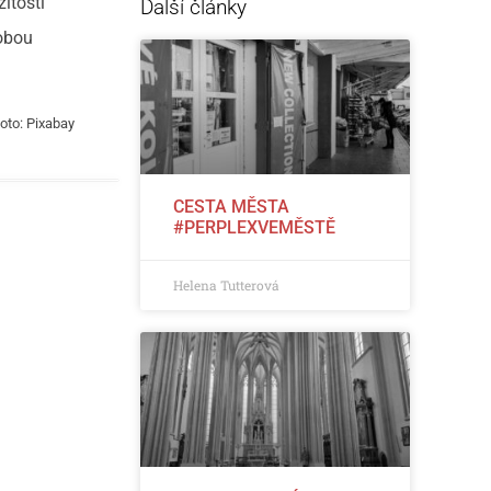
itosti
Další články
 obou
oto: Pixabay
CESTA MĚSTA
#PERPLEXVEMĚSTĚ
Helena Tutterová