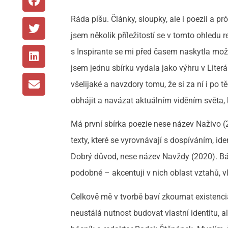
Ráda píšu. Články, sloupky, ale i poezii a p
jsem několik příležitostí se v tomto ohledu 
s Inspirante se mi před časem naskytla možn
jsem jednu sbírku vydala jako výhru v Literá
všelijaké a navzdory tomu, že si za ní i po těc
obhájit a navázat aktuálním viděním světa, k
Má první sbírka poezie nese název Naživo (
texty, které se vyrovnávají s dospíváním, id
Dobrý důvod, nese název Navždy (2020). Básn
podobné – akcentuji v nich oblast vztahů, v
Celkově mě v tvorbě baví zkoumat existenci
neustálá nutnost budovat vlastní identitu, a