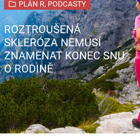
PLÁN R
,
PODCASTY
ROZTROUŠENÁ
SKLERÓZA NEMUSÍ
ZNAMENAT KONEC SNU
O RODINĚ