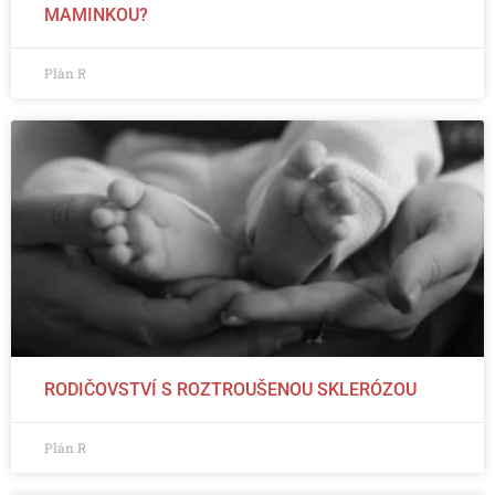
MAMINKOU?
Plán R
RODIČOVSTVÍ S ROZTROUŠENOU SKLERÓZOU
Plán R