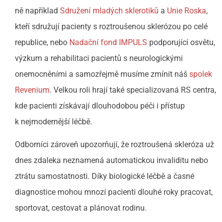
ně například
Sdružení mladých sklerotiků
a
Unie Roska
,
kteří sdružují pacienty s roztroušenou sklerózou po celé
republice, nebo
Nadační fond IMPULS
podporující osvětu,
výzkum a rehabilitaci pacientů s neurologickými
onemocněními a samozřejmě musíme zmínit náš
spolek
Revenium
. Velkou roli hrají také specializovaná RS centra,
kde pacienti získávají dlouhodobou péči i přístup
k nejmodernější léčbě.
Odborníci zároveň upozorňují, že roztroušená skleróza už
dnes zdaleka neznamená automatickou invaliditu nebo
ztrátu samostatnosti. Díky biologické léčbě a časné
diagnostice mohou mnozí pacienti dlouhé roky pracovat,
sportovat, cestovat a plánovat rodinu.