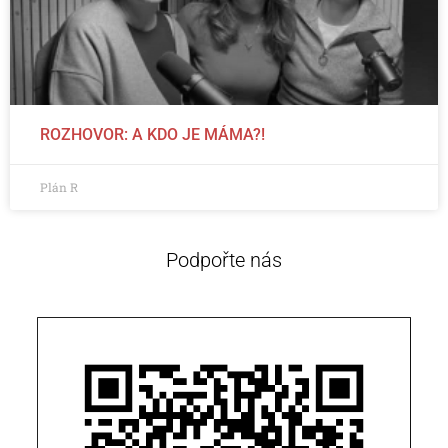
ROZHOVOR: A KDO JE MÁMA?!
Plán R
Podpořte nás