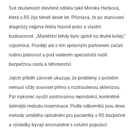
Své zkušenosti otevřeně sdílela také Monika Hečková,
která s RS žije téměř deset let. Přiznává, že po stanovení
diagnózy nejprve řešila hlavně práci a vlastní
budoucnost. „Mateřství tehdy bylo úplně na druhé koleji,“
vzpomíná. Později ale s tím správným partnerem začali
rodinu plánovat a pod vedením specialistů našli
bezpečnou cestu k těhotenství.
Jejich příběh zároveň ukazuje, že problémy s početím
nemusí vždy souviset přímo s roztroušenou sklerózou.
Pár nakonec využil asistovanou reprodukci, konkrétně
šetrnější metodu inseminace. Podle odborníků jsou dnes
metody umělého oplodnění pro pacientky s RS bezpečné
a výsledky bývají srovnatelné s ostatní populací.