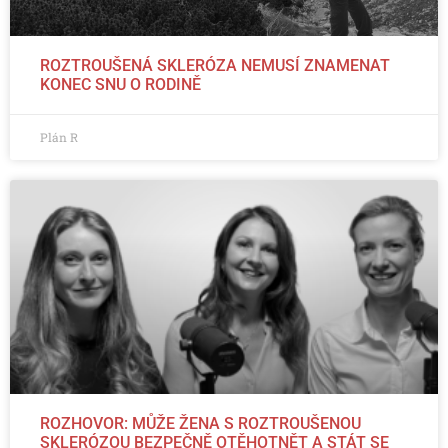
ROZTROUŠENÁ SKLERÓZA NEMUSÍ ZNAMENAT
KONEC SNU O RODINĚ
Plán R
ROZHOVOR: MŮŽE ŽENA S ROZTROUŠENOU
SKLERÓZOU BEZPEČNĚ OTĚHOTNĚT A STÁT SE