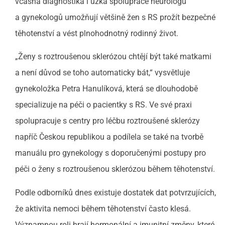
včasná diagnostika i úzká spolupráce neurologů
a gynekologů umožňují většině žen s RS prožít bezpečné
těhotenství a vést plnohodnotný rodinný život.
„Ženy s roztroušenou sklerózou chtějí být také matkami
a není důvod se toho automaticky bát,“ vysvětluje
gynekoložka Petra Hanulíková, která se dlouhodobě
specializuje na péči o pacientky s RS. Ve své praxi
spolupracuje s centry pro léčbu roztroušené sklerózy
napříč Českou republikou a podílela se také na tvorbě
manuálu pro gynekology s doporučenými postupy pro
péči o ženy s roztroušenou sklerózou během těhotenství.
Podle odborníků dnes existuje dostatek dat potvrzujících,
že aktivita nemoci během těhotenství často klesá.
Významnou roli hrají hormonální a imunitní změny, které