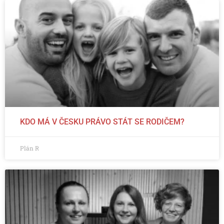
KDO MÁ V ČESKU PRÁVO STÁT SE RODIČEM?
Plán R