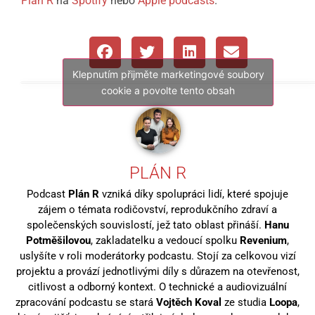
Plán R
na
Spotify
nebo
Apple podcasts
.
Klepnutím přijměte marketingové soubory
cookie a povolte tento obsah
PLÁN R
Podcast
Plán R
vzniká díky spolupráci lidí, které spojuje
zájem o témata rodičovství, reprodukčního zdraví a
společenských souvislostí, jež tato oblast přináší.
Hanu
Potměšilovou
, zakladatelku a vedoucí spolku
Revenium
,
uslyšíte v roli moderátorky podcastu. Stojí za celkovou vizí
projektu a provází jednotlivými díly s důrazem na otevřenost,
citlivost a odborný kontext. O technické a audiovizuální
zpracování podcastu se stará
Vojtěch Koval
ze studia
Loopa
,