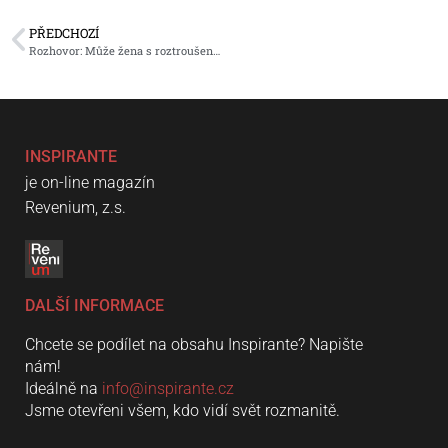
PŘEDCHOZÍ
Rozhovor: Může žena s roztroušenou sklerózou bezpečně otěhotnět a stát se maminkou?
INSPIRANTE
je on-line magazín
Revenium, z.s.
DALŠÍ INFORMACE
Chcete se podílet na obsahu Inspirante? Napište
nám!
Ideálně na
info@inspirante.cz
Jsme otevřeni všem, kdo vidí svět rozmanitě.