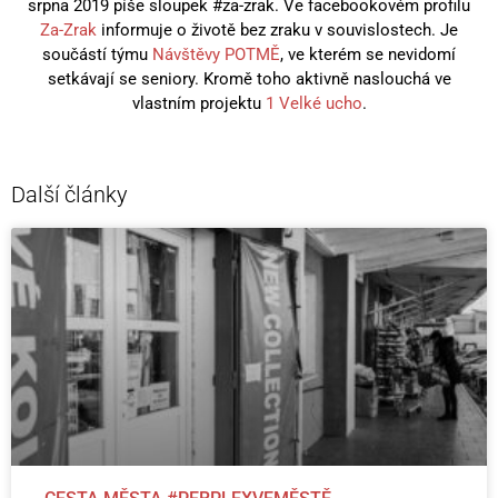
srpna 2019 píše sloupek #za-zrak. Ve facebookovém profilu
Za-Zrak
informuje o životě bez zraku v souvislostech. Je
součástí týmu
Návštěvy POTMĚ
, ve kterém se nevidomí
setkávají se seniory. Kromě toho aktivně naslouchá ve
vlastním projektu
1 Velké ucho
.
Další články