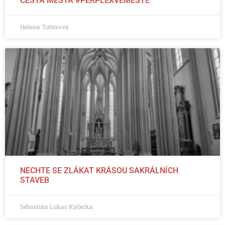
CESTA MĚSTA #PERPLEXVEMĚSTĚ
Helena Tutterová
NECHTE SE ZLÁKAT KRÁSOU SAKRÁLNÍCH
STAVEB
Sebastián Lukas Kyčerka