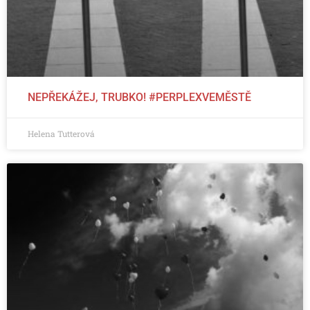
NEPŘEKÁŽEJ, TRUBKO! #PERPLEXVEMĚSTĚ
Helena Tutterová