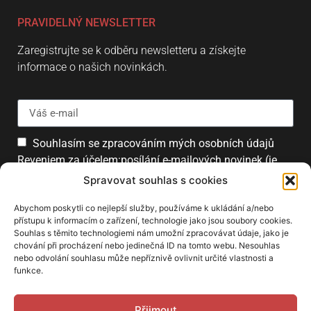
PRAVIDELNÝ NEWSLETTER
Zaregistrujte se k odběru newsletteru a získejte
informace o našich novinkách.
Souhlasím se zpracováním mých osobních údajů
Reveniem za účelem:posílání e-mailových novinek (je
možné se kdykoliv odhlásit).
Spravovat souhlas s cookies
Přihlásit
Abychom poskytli co nejlepší služby, používáme k ukládání a/nebo
přístupu k informacím o zařízení, technologie jako jsou soubory cookies.
Souhlas s těmito technologiemi nám umožní zpracovávat údaje, jako je
chování při procházení nebo jedinečná ID na tomto webu. Nesouhlas
PARTNEŘI
nebo odvolání souhlasu může nepříznivě ovlivnit určité vlastnosti a
funkce.
Přijmout