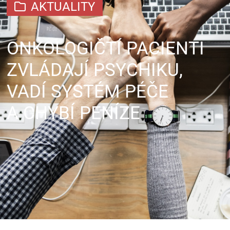
AKTUALITY
ONKOLOGIČTÍ PACIENTI
ZVLÁDAJÍ PSYCHIKU,
VADÍ SYSTÉM PÉČE
A CHYBÍ PENÍZE