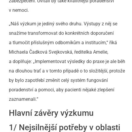
zabezpečení. Uvítali by také kvalitnější poradenství
v nemoci.
„Náš výzkum je jediný svého druhu. Výstupy z něj se
snažíme transformovat do konkrétních doporučení
a tlumočit příslušným odborníkům a institucím,“ říká
Michaela Čadková Svejkovská, ředitelka Amelie,
a doplňuje: „Implementovat výsledky do praxe je ale běh
na dlouhou trať a v tomto případě o to složitější, protože
by bylo zapotřebí změnit celý systém fungování
poradenství a pomoci, aby pacienti nějaké zlepšení
zaznamenali.“
Hlavní závěry výzkumu
1/ Nejsilnější potřeby v oblasti