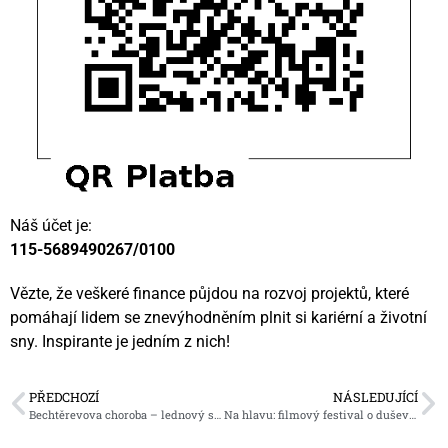
Náš účet je:
115-5689490267/0100
Vězte, že veškeré finance půjdou na rozvoj projektů, které
pomáhají lidem se znevýhodněním plnit si kariérní a životní
sny. Inspirante je jedním z nich!
PŘEDCHOZÍ
NÁSLEDUJÍCÍ
Bechtěrevova choroba – lednový seminář v Praze
Na hlavu: filmový festival o duševním zdraví a mysli