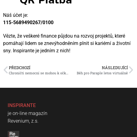
Náš účet je:
115-5689490267/0100
Vězte, že veškeré finance půjdou na rozvoj projektů, které
pomáhají lidem se znevýhodněním plnit si kariérní a životní
sny. Inspirante je jedním z nich!
PŘEDCHOZÍ
NÁSLEDUJÍCÍ
Chroničti nemocní se mohou k očkování dál registrovat
Běh pro Paraple letos virtuálně
INSPIRANTE
je on-line magazín
Revenium, z.s.