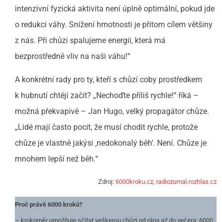
intenzivní fyzická aktivita není úplně optimální, pokud jde
o redukci váhy. Snížení hmotnosti je přitom cílem většiny
z nás. Při chůzi spalujeme energii, která má
bezprostředně vliv na naši váhu!“
A konkrétní rady pro ty, kteří s chůzí coby prostředkem
k hubnutí chtějí začít? „Nechoďte příliš rychle!“ říká –
možná překvapivě – Jan Hugo, velký propagátor chůze.
„Lidé mají často pocit, že musí chodit rychle, protože
chůze je vlastně jakýsi ‚nedokonalý běh‘. Není. Chůze je
mnohem lepší než běh.“
Zdroj:
6000kroku.cz
,
radiozurnal.rozhlas.cz
Proč právě 6000 kroků?
– krokoměr umožňuje sčítat veškerou chůzi od rána až do večera; 6000