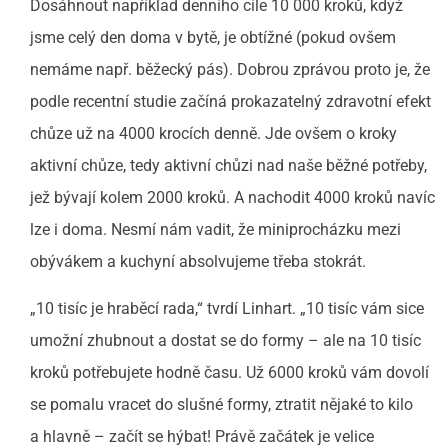
Dosáhnout například denního cíle 10 000 kroků, když
jsme celý den doma v bytě, je obtížné (pokud ovšem
nemáme např. běžecký pás). Dobrou zprávou proto je, že
podle recentní studie začíná prokazatelný zdravotní efekt
chůze už na 4000 krocích denně. Jde ovšem o kroky
aktivní chůze, tedy aktivní chůzi nad naše běžné potřeby,
jež bývají kolem 2000 kroků. A nachodit 4000 kroků navíc
lze i doma. Nesmí nám vadit, že miniprocházku mezi
obývákem a kuchyní absolvujeme třeba stokrát.
„10 tisíc je hraběcí rada,“ tvrdí Linhart. „10 tisíc vám sice
umožní zhubnout a dostat se do formy – ale na 10 tisíc
kroků potřebujete hodně času. Už 6000 kroků vám dovolí
se pomalu vracet do slušné formy, ztratit nějaké to kilo
a hlavně – začít se hýbat! Právě začátek je velice