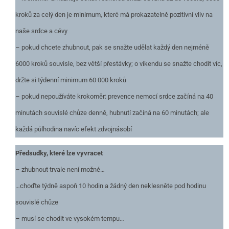
kroků za celý den je minimum, které má prokazatelně pozitivní vliv na
naše srdce a cévy
– pokud chcete zhubnout, pak se snažte udělat každý den nejméně
6000 kroků souvisle, bez větší přestávky; o víkendu se snažte chodit víc,
držte si týdenní minimum 60 000 kroků
– pokud nepoužíváte krokoměr: prevence nemocí srdce začíná na 40
minutách souvislé chůze denně, hubnutí začíná na 60 minutách; ale
každá půlhodina navíc efekt zdvojnásobí
Předsudky, které lze vyvracet
– zhubnout trvale není možné…
…choďte týdně aspoň 10 hodin a žádný den neklesněte pod hodinu
souvislé chůze
– musí se chodit ve vysokém tempu…