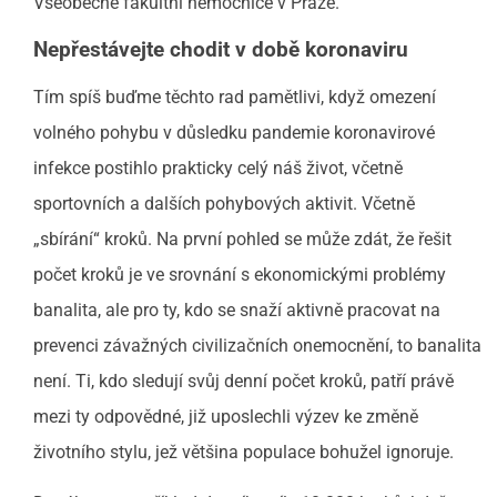
Všeobecné fakultní nemocnice v Praze.
Nepřestávejte chodit v době koronaviru
Tím spíš buďme těchto rad pamětlivi, když omezení
volného pohybu v důsledku pandemie koronavirové
infekce postihlo prakticky celý náš život, včetně
sportovních a dalších pohybových aktivit. Včetně
„sbírání“ kroků. Na první pohled se může zdát, že řešit
počet kroků je ve srovnání s ekonomickými problémy
banalita, ale pro ty, kdo se snaží aktivně pracovat na
prevenci závažných civilizačních onemocnění, to banalita
není. Ti, kdo sledují svůj denní počet kroků, patří právě
mezi ty odpovědné, již uposlechli výzev ke změně
životního stylu, jež většina populace bohužel ignoruje.