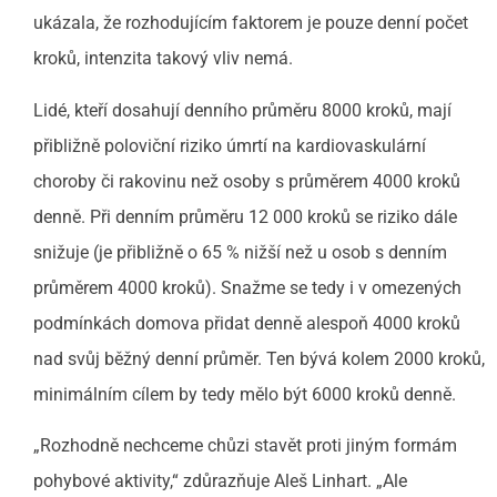
ukázala, že rozhodujícím faktorem je pouze denní počet
kroků, intenzita takový vliv nemá.
Lidé, kteří dosahují denního průměru 8000 kroků, mají
přibližně poloviční riziko úmrtí na kardiovaskulární
choroby či rakovinu než osoby s průměrem 4000 kroků
denně. Při denním průměru 12 000 kroků se riziko dále
snižuje (je přibližně o 65 % nižší než u osob s denním
průměrem 4000 kroků). Snažme se tedy i v omezených
podmínkách domova přidat denně alespoň 4000 kroků
nad svůj běžný denní průměr. Ten bývá kolem 2000 kroků,
minimálním cílem by tedy mělo být 6000 kroků denně.
„Rozhodně nechceme chůzi stavět proti jiným formám
pohybové aktivity,“ zdůrazňuje Aleš Linhart. „Ale