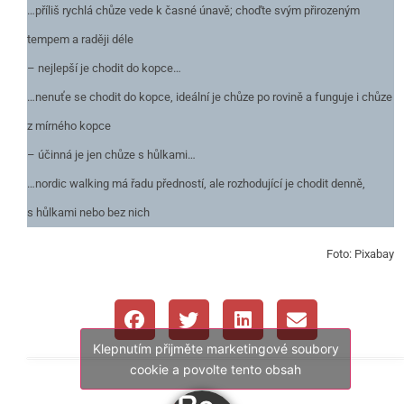
…příliš rychlá chůze vede k časné únavě; choďte svým přirozeným
tempem a raději déle
– nejlepší je chodit do kopce…
…nenuťe se chodit do kopce, ideální je chůze po rovině a funguje i chůze
z mírného kopce
– účinná je jen chůze s hůlkami…
…nordic walking má řadu předností, ale rozhodující je chodit denně,
s hůlkami nebo bez nich
Foto: Pixabay
Klepnutím přijměte marketingové soubory
cookie a povolte tento obsah