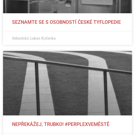
SEZNAMTE SE S OSOBNOSTÍ ČESKÉ TYFLOPEDIE
Sebastián Lukas Kyčerka
NEPŘEKÁŽEJ, TRUBKO! #PERPLEXVEMĚSTĚ