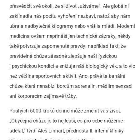
přesvědčit své okolí, že si život „užíváme“. Ale globální
zaklínadla nás pocitu vyhoření nezbaví, natož aby nám
ubrala nadbytečné kilogramy nebo vrátila mládí. Moderní
medicína ovšem nepřináší jen technické zázraky, někdy
také potvrzuje zapomenuté pravdy: například fakt, že
pravidelná chůze zásadně zlepšuje naši fyzickou
i psychickou kondici a snižuje náš biologický věk, a to víc
než většina sportovních aktivit. Ano, právě ta banální
chůze, která nenabízí borcům adrenalin, médiím senzaci
ani korporacím zajímavé tržby.
Pouhých 6000 kroků denně může změnit váš život.
„Obyčejná chůze je to nejlepší, co pro sebe můžeme
udělat,“ tvrdí Aleš Linhart, přednosta II. interní kliniky