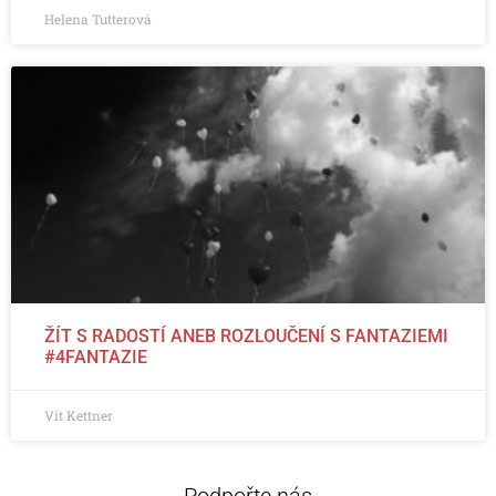
Helena Tutterová
ŽÍT S RADOSTÍ ANEB ROZLOUČENÍ S FANTAZIEMI
#4FANTAZIE
Vít Kettner