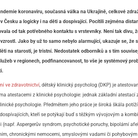
pandemie koronaviru, současná válka na Ukrajině, celkové zdra
v Česku a logicky i na děti a dospívající. Pocítili zejména dista
lovala od tak potřebného kontaktu s vrstevníky. Není tak divu, 
vzrostl. Jako by už to samo nebylo alarmující, ukazuje se, že 
i na starosti, je tristní. Nedostatek odborníků a s tím souvisej
služeb v regionech, podfinancovanost, to vše je systémový pro
i.
ní ve zdravotnictví
, dětský klinický psycholog (DKP) je atestova
ma atestacemi z klinické psychologie: jednak základní atestací z
linické psychologie. Předmětem jeho práce je široká škála potíží
tí a dospívajících, kteří se potýkají buď s těžkým vývojovým a ko
 (např. Aspergerův syndrom, psychotické poruchy, bipolární afe
žením, chronickými nemocemi, smyslovými vadami či pohybovým