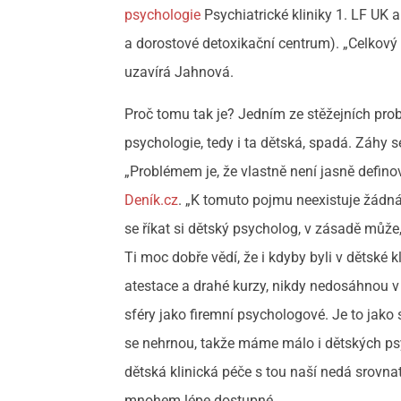
psychologie
Psychiatrické kliniky 1. LF UK 
a dorostové detoxikační centrum). „Celkový 
uzavírá Jahnová.
Proč tomu tak je? Jedním ze stěžejních pro
psychologie, tedy i ta dětská, spadá. Záhy 
„Problémem je, že vlastně není jasně defino
Deník.cz
. „K tomuto pojmu neexistuje žádná
se říkat si dětský psycholog, v zásadě může,
Ti moc dobře vědí, že i kdyby byli v dětské 
atestace a drahé kurzy, nikdy nedosáhnou v
sféry jako firemní psychologové. Je to jako s 
se nehrnou, takže máme málo i dětských psy
dětská klinická péče s tou naší nedá srovnat
mnohem lépe dostupné.