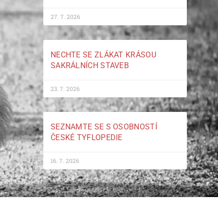
27. 7. 2026
NECHTE SE ZLÁKAT KRÁSOU
SAKRÁLNÍCH STAVEB
23. 7. 2026
SEZNAMTE SE S OSOBNOSTÍ
ČESKÉ TYFLOPEDIE
16. 7. 2026