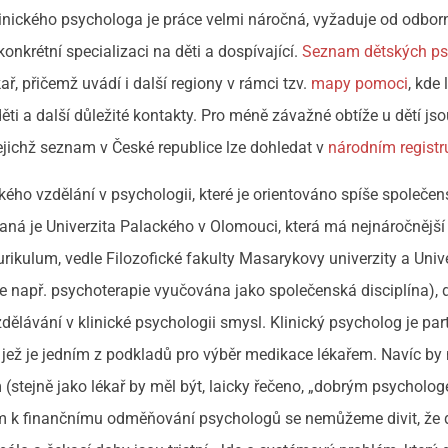
linického psychologa je práce velmi náročná, vyžaduje od odbor
onkrétní specializaci na děti a dospívající.
Seznam dětských p
ř, přičemž uvádí i další regiony v rámci tzv.
mapy pomoci
, kde 
děti a další důležité kontakty. Pro méně závažné obtíže u dětí js
 jejichž seznam v České republice lze dohledat v
národním registr
ho vzdělání v psychologii, které je orientováno spíše společen
aná je Univerzita Palackého v Olomouci, která má nejnáročnějš
 kurikulum, vedle Filozofické fakulty Masarykovy univerzity a Univ
 je např. psychoterapie vyučována jako společenská disciplína),
zdělávání v klinické psychologii smysl. Klinický psycholog je pa
 jež je jedním z podkladů pro výběr medikace lékařem. Navíc by
stejně jako lékař by měl být, laicky řečeno, „dobrým psycholog
dem k finančnímu odměňování psychologů se nemůžeme divit, že 