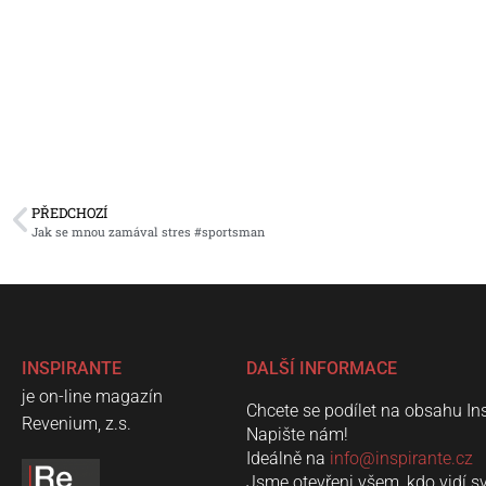
PŘEDCHOZÍ
Jak se mnou zamával stres #sportsman
INSPIRANTE
DALŠÍ INFORMACE
je on-line magazín
Chcete se podílet na obsahu In
Revenium, z.s.
Napište nám!
Ideálně na
info@inspirante.cz
Jsme otevřeni všem, kdo vidí s