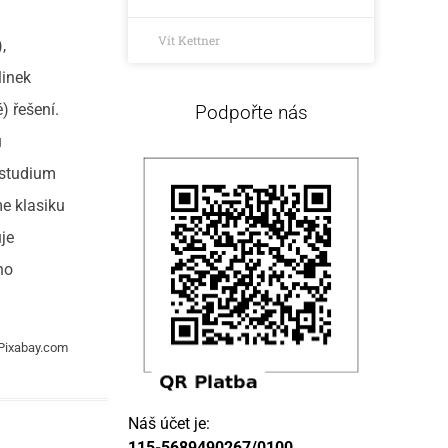
Vít Kettner
,
linek
) řešení.
Podpořte nás
u
 studium
me klasiku
je
ho
 Pixabay.com
Náš účet je:
115-5689490267/0100