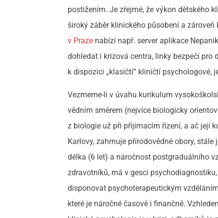
postižením. Je zřejmé, že výkon dětského k
široký záběr klinického působení a zároveň k
v Praze
nabízí např. server aplikace Nepanika
dohledat i krizová centra, linky bezpečí pro 
k dispozici „klasičtí“ kliničtí psychologové,
Vezmeme-li v úvahu kurikulum vysokoškolské
vědním směrem (nejvíce biologicky orientov
z biologie už při přijímacím řízení, a ač její
Karlovy, zahrnuje přírodovědné obory, stále
délka (6 let) a náročnost postgraduálního v
zdravotníků, má v gesci psychodiagnostiku,
disponovat psychoterapeutickým vzděláním (
které je náročné časově i finančně. Vzhle