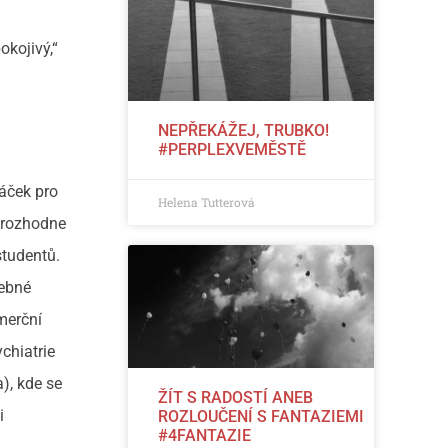
okojivý,“
NEPŘEKÁŽEJ, TRUBKO!
#PERPLEXVEMĚSTĚ
táček pro
Helena Tutterová
a rozhodne
studentů.
řebné
merční
ychiatrie
), kde se
ŽÍT S RADOSTÍ ANEB
i
ROZLOUČENÍ S FANTAZIEMI
#4FANTAZIE