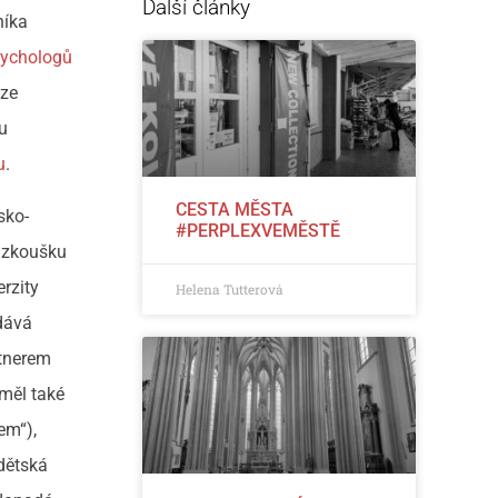
Další články
níka
sychologů
lze
ou
u
.
CESTA MĚSTA
sko-
#PERPLEXVEMĚSTĚ
í zkoušku
erzity
Helena Tutterová
 dává
rtnerem
 měl také
em“),
dětská