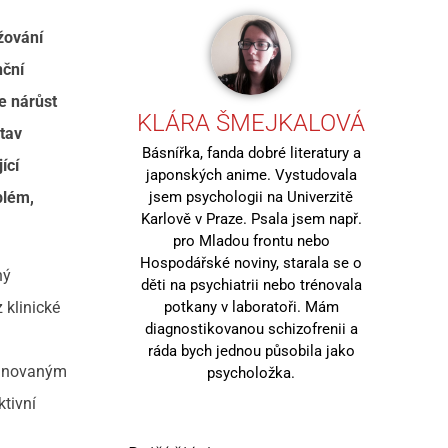
žování
nční
že nárůst
KLÁRA ŠMEJKALOVÁ
stav
Básnířka, fanda dobré literatury a
ící
japonských anime. Vystudovala
jsem psychologii na Univerzitě
blém,
Karlově v Praze. Psala jsem např.
pro Mladou frontu nebo
Hospodářské noviny, starala se o
ný
děti na psychiatrii nebo trénovala
potkany v laboratoři. Mám
 klinické
diagnostikovanou schizofrenii a
ráda bych jednou působila jako
mbinovaným
psycholožka.
ktivní