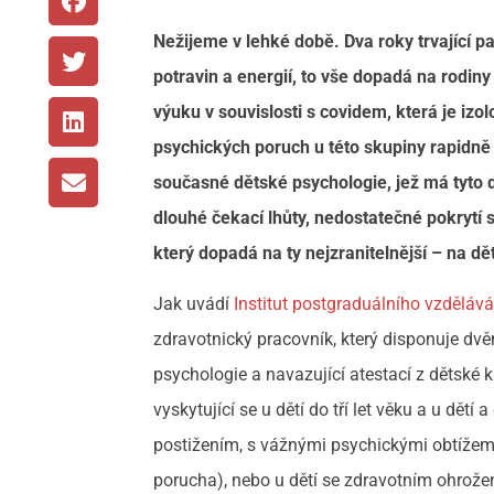
Nežijeme v lehké době. Dva roky trvající 
potravin a energií, to vše dopadá na rodiny 
výuku v souvislosti s covidem, která je izo
psychických poruch u této skupiny rapidně 
současné dětské psychologie, jež má tyto dět
dlouhé čekací lhůty, nedostatečné pokrytí 
který dopadá na ty nejzranitelnější – na dět
Jak uvádí
Institut postgraduálního vzdělává
zdravotnický pracovník, který disponuje dvě
psychologie a navazující atestací z dětské k
vyskytující se u dětí do tří let věku a u dě
postižením, s vážnými psychickými obtížemi
porucha), nebo u dětí se zdravotním ohro