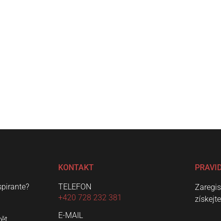
KONTAKT
PRAVI
spirante?
TELEFON
Zaregis
+420 728 232 381
získejt
E-MAIL
vět