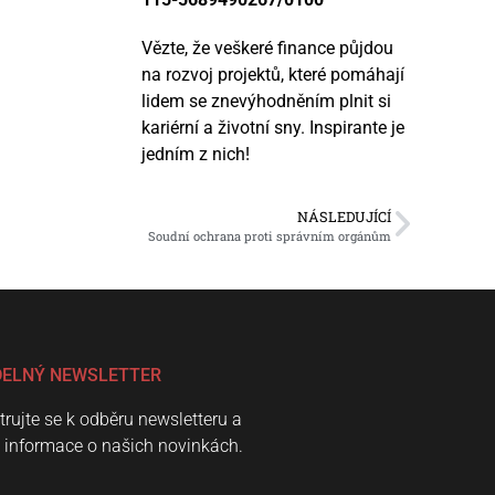
Vězte, že veškeré finance půjdou
na rozvoj projektů, které pomáhají
lidem se znevýhodněním plnit si
kariérní a životní sny. Inspirante je
jedním z nich!
NÁSLEDUJÍCÍ
Soudní ochrana proti správním orgánům
DELNÝ NEWSLETTER
trujte se k odběru newsletteru a
e informace o našich novinkách.