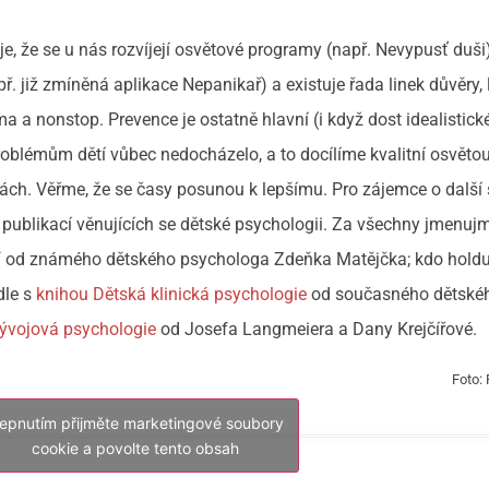
je, že se u nás rozvíjejí osvětové programy (např. Nevypusť duši)
ř. již zmíněná aplikace Nepanikař) a existuje řada linek důvěry, 
 a nonstop. Prevence je ostatně hlavní (i když dost idealistické
oblémům dětí vůbec nedocházelo, a to docílíme kvalitní osvěto
ách. Věřme, že se časy posunou k lepšímu. Pro zájemce o další
z publikací věnujících se dětské psychologii. Za všechny jmenuj
í
od známého dětského psychologa Zdeňka Matějčka; kdo holdu
dle s
knihou Dětská klinická psychologie
od současného dětské
ývojová psychologie
od Josefa Langmeiera a Dany Krejčířové.
Foto:
lepnutím přijměte marketingové soubory
cookie a povolte tento obsah