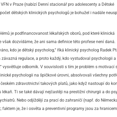
a VFN v Praze (nabízí Denní stacionář pro adolescenty a Dětské
počet dětských klinických psychologů je bohužel i nadále neusp
blémů je podfinancovanost lékařských oborů, pod které klinická
se však dozvídáme, že ani sama definice této profese není daná.
váno, kdo je dětský psycholog,“ říká klinický psycholog Radek P
 závazná regulace, a proto každý, kdo vystudoval psychologii 
“ vysvětluje odborník. V souvislosti s tím je problém s motivací 
klinické psychologii na špičkové úrovni, absolvovali všechny pot
 českém zdravotnictví takových platů, jako když nastoupí do ko
lékaři. Ti se také dávají nejčastěji na prestižní chirurgii a do ps
chiatrů. Nebo odjíždějí za prací do zahraničí (např. do Německa
; faktem je, že i osvěta a preventivní programy jsou za hranicem