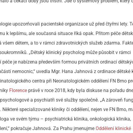
e málo a čekací doby jsou tristní. Jde o systémový problém, který
logie upozorňovali pacientské organizace už před čtyřmi lety. 
ěnu k lepšímu, ale současná situace říká opak. Přitom péče děts
á všem dětem, a to v rámci zdravotnických služeb zdarma. Fak
 soukromníků. „Dětský klinický psycholog může působit v rámci
 péče je nabízena především formou privátních ordinací dětský
částí nemocnic,“ uvedla Mgr. Hana Jahnová z ordinace dětské k
natologického centra při Neonatologickém oddělení FN Brno p
vníky
Florence
právě v roce 2018, kdy byla diskuse na pořadu dne
čtí psychologové a psychiatři své služby společně. „A zároveň fung
. Některé specializované kliniky či oddělení, nejen ve FN Brno, m
oga ve svém týmu – psychiatrická klinika, onkologická klinika,
ělení,“ pokračuje Jahnová. Za Prahu jmenujme
Oddělení klinické