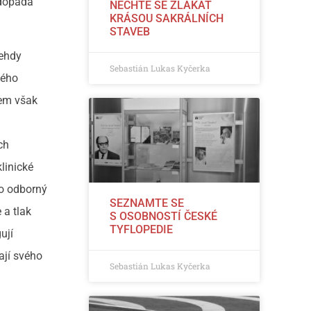
 dopadá
NECHTE SE ZLÁKAT
KRÁSOU SAKRÁLNÍCH
STAVEB
Tehdy
Sebastián Lukas Kyčerka
kého
tem však
ch
linické
ro odborný
SEZNAMTE SE
 a tlak
S OSOBNOSTÍ ČESKÉ
TYFLOPEDIE
ují
ají svého
Sebastián Lukas Kyčerka