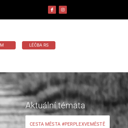
UM
LÉČBA RS
Aktuální témata
CESTA MĚSTA #PERPLEXVEMĚSTĚ