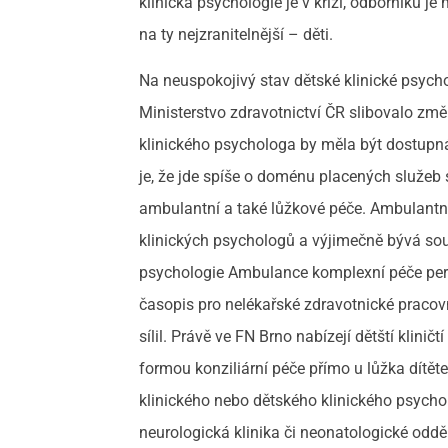
klinická psychologie je v krizi, odborníků j
na ty nejzranitelnější – děti.
Na neuspokojivý stav dětské klinické psycho
Ministerstvo zdravotnictví ČR slibovalo zm
klinického psychologa by měla být dostupn
je, že jde spíše o doménu placených služeb
ambulantní a také lůžkové péče. Ambulantní
klinických psychologů a výjimečně bývá sou
psychologie Ambulance komplexní péče peri
časopis pro nelékařské zdravotnické praco
sílil. Právě ve FN Brno nabízejí dětští klini
formou konziliární péče přímo u lůžka dítěte
klinického nebo dětského klinického psychol
neurologická klinika či neonatologické odd