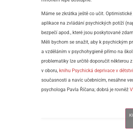
Máme se zkrátka ještě co učit. Optimistické 
aplikace na zvládání psychických potíží (nap
bezpečí apod., které jsou poskytované zdarma
Měli bychom se snažit, aby k psychickým pr
a vzděláním v psychohygieně přímo na škol
problematiky lze určitě doporučit některou 
v oboru,
knihu Psychická deprivace v dětstv
současnosti a navíc učebnicím, nesáhne ve
psychologa Pavla Říčana; dobrá je rovněž
V
K