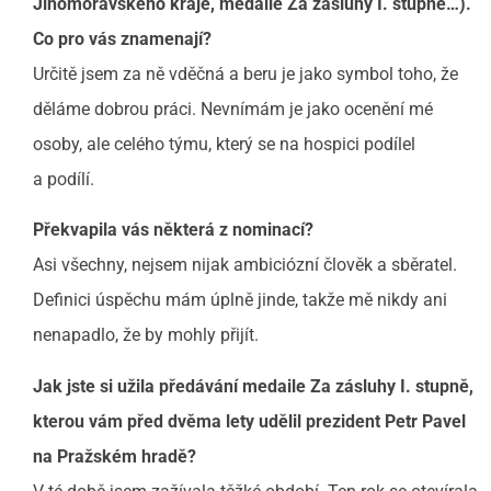
Jihomoravského kraje, medaile Za zásluhy I. stupně…).
Co pro vás znamenají?
Určitě jsem za ně vděčná a beru je jako symbol toho, že
děláme dobrou práci. Nevnímám je jako ocenění mé
osoby, ale celého týmu, který se na hospici podílel
a podílí.
Překvapila vás některá z nominací?
Asi všechny, nejsem nijak ambiciózní člověk a sběratel.
Definici úspěchu mám úplně jinde, takže mě nikdy ani
nenapadlo, že by mohly přijít.
Jak jste si užila předávání medaile Za zásluhy I. stupně,
kterou vám před dvěma lety udělil prezident Petr Pavel
na Pražském hradě?