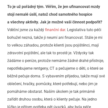
To je už pořádný tým. Věřím, že jen ufinancovat mzdy
stojí nemalé úsilí, natož chod samotného hospice
a všechny aktivity. Jak je možné vaši činnost podpořit?
Vděční jsme za každý
finanční dar
. Legislativa tuto péči
bohužel nezná, takže ji neumí ani financovat. Stále je mi
to velkou záhadou, protože klienti jsou pojištěnci, mají
zdravotní pojištění, ale tak to prostě je. Vždycky tak
žádáme o peníze, protože nemáme žádné drahé přístroje,
nepotřebujeme rentgeny, CT a pečujeme o děti, o které se
běžně pečuje doma. S vybavením přijedou, takže mají své
oblečení, hračky, pomůcky, které potřebují, nebo jim je
pomáháme obstarat. Naším úkolem je tak primárně
zařídit druhou osobu, která o klienty pečuje. Na jedno
lůžko je přitom potřeba pět úvazků, aby byla péče