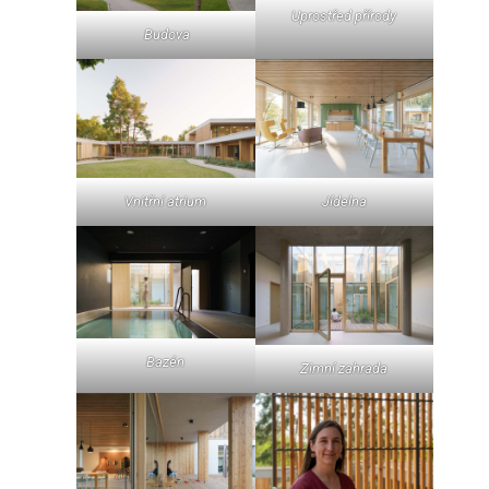
Uprostřed přírody
Budova
Jídelna
Vnitřní atrium
Bazén
Zimní zahrada