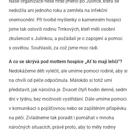
Naše organizace nese hrdě jméno po Julince, která se
nedožila ani jednoho roku a zemřela na infekční
onemocnění. Při tvorbě myšlenky o kamenném hospici
jsme tak oslovili rodinu Trnkových, kteří měli osobní
zkušenost s Julinkou, a požádali je o zapojení a pomoc
s osvětou. Souhlasili, za což jsme moc rádi.
A co se skrývá pod mottem hospice „Ať to mají lehčí“?
Nedokážeme děti vyléčit, ale umíme pomoci rodině, aby si
na chvíli od péče odpočinula. Málokdo si totiž umí
představit, jak náročná je. Dvacet čtyři hodin denně, sedm
dní v týdnu, bez možnosti vystřídání. Dále umíme pomoci
v komunikaci s pojišťovnou nebo se zajištěním příspěvku
na péči. Zvládneme tak poradit i pomáhat v mnoha
náročných situacích, právě proto, aby to měly rodiny