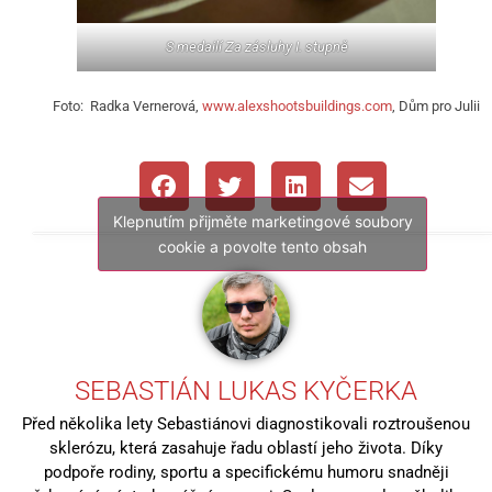
S medailí Za zásluhy I. stupně
Foto: Radka Vernerová,
www.alexshootsbuildings.com
, Dům pro Julii
Klepnutím přijměte marketingové soubory
cookie a povolte tento obsah
SEBASTIÁN LUKAS KYČERKA
Před několika lety Sebastiánovi diagnostikovali roztroušenou
sklerózu, která zasahuje řadu oblastí jeho života. Díky
podpoře rodiny, sportu a specifickému humoru snadněji