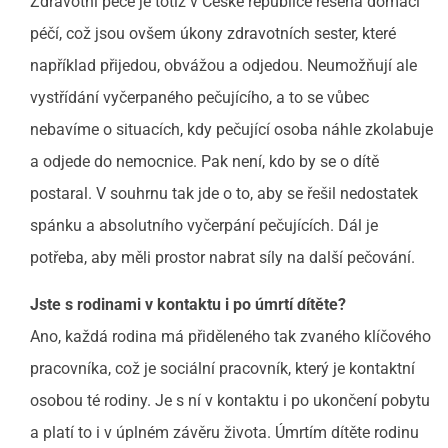
Zdravotní péče je totiž v České republice řešena domácí
péčí, což jsou ovšem úkony zdravotních sester, které
například přijedou, obvážou a odjedou. Neumožňují ale
vystřídání vyčerpaného pečujícího, a to se vůbec
nebavíme o situacích, kdy pečující osoba náhle zkolabuje
a odjede do nemocnice. Pak není, kdo by se o dítě
postaral. V souhrnu tak jde o to, aby se řešil nedostatek
spánku a absolutního vyčerpání pečujících. Dál je
potřeba, aby měli prostor nabrat síly na další pečování.
Jste s rodinami v kontaktu i po úmrtí dítěte?
Ano, každá rodina má přiděleného tak zvaného klíčového
pracovníka, což je sociální pracovník, který je kontaktní
osobou té rodiny. Je s ní v kontaktu i po ukončení pobytu
a platí to i v úplném závěru života. Úmrtím dítěte rodinu