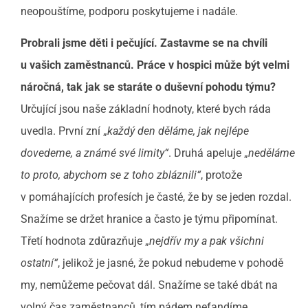
neopouštíme, podporu poskytujeme i nadále.
Probrali jsme děti i pečující. Zastavme se na chvíli
u vašich zaměstnanců. Práce v hospici může být velmi
náročná, tak jak se staráte o duševní pohodu týmu?
Určující jsou naše základní hodnoty, které bych ráda
uvedla. První zní „
každý den děláme, jak nejlépe
dovedeme, a známé své limity“
. Druhá apeluje „
neděláme
to proto, abychom se z toho zbláznili“
, protože
v pomáhajících profesích je časté, že by se jeden rozdal.
Snažíme se držet hranice a často je týmu připomínat.
Třetí hodnota zdůrazňuje „
nejdřív my a pak všichni
ostatní“
, jelikož je jasné, že pokud nebudeme v pohodě
my, nemůžeme pečovat dál. Snažíme se také dbát na
volný čas zaměstnanců, tím pádem nefandíme