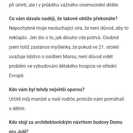
při úmrtí, ale i v průběhu vážného onemocnění dítěte.
Co vám dávalo naději, že takové obtíže překonáte?
Nepochybně moje neutuchající víra, že není důvod, aby to
neklaplo. Jen šlo o to, jak dlouho vše potrvá. Osobně
jsem totiž zastánce myšlenky, že pokud ve 21. století
uvažuje lidstvo o osídlení Marsu, není důvod vidět
problém ve vybudování dětského hospice ve střední
Evropě.
Kdo vám byl tehdy největší oporou?
Určitě můj manžel a naši rodiče, protože nám pomáhali
s dětmi.
Kdo stojí za architektonickým návrhem budovy Domu
pro Julii?