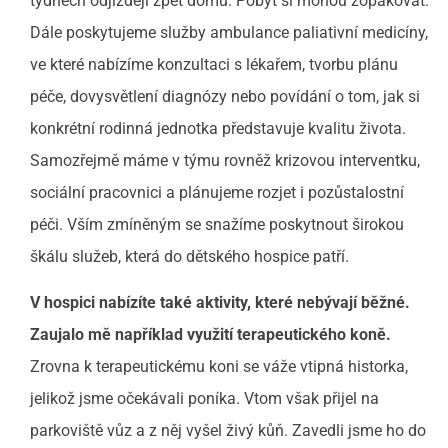
týdnech odjíždějí zpět domů. Pobyt si mohou zopakovat.
Dále poskytujeme služby ambulance paliativní medicíny,
ve které nabízíme konzultaci s lékařem, tvorbu plánu
péče, dovysvětlení diagnózy nebo povídání o tom, jak si
konkrétní rodinná jednotka představuje kvalitu života.
Samozřejmě máme v týmu rovněž krizovou interventku,
sociální pracovnici a plánujeme rozjet i pozůstalostní
péči. Vším zmíněným se snažíme poskytnout širokou
škálu služeb, která do dětského hospice patří.
V hospici nabízíte také aktivity, které nebývají běžné.
Zaujalo mě například využití terapeutického koně.
Zrovna k terapeutickému koni se váže vtipná historka,
jelikož jsme očekávali poníka. Vtom však přijel na
parkoviště vůz a z něj vyšel živý kůň. Zavedli jsme ho do