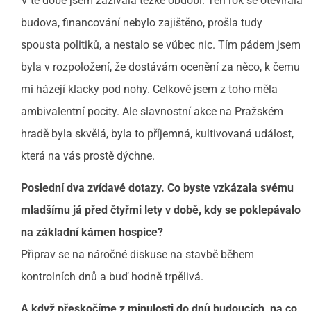
V té době jsem zažívala těžké období. Ten rok se otevírala
budova, financování nebylo zajištěno, prošla tudy
spousta politiků, a nestalo se vůbec nic. Tím pádem jsem
byla v rozpoložení, že dostávám ocenění za něco, k čemu
mi házejí klacky pod nohy. Celkově jsem z toho měla
ambivalentní pocity. Ale slavnostní akce na Pražském
hradě byla skvělá, byla to příjemná, kultivovaná událost,
která na vás prostě dýchne.
Poslední dva zvídavé dotazy. Co byste vzkázala svému
mladšímu já před čtyřmi lety v době, kdy se poklepávalo
na základní kámen hospice?
Připrav se na náročné diskuse na stavbě během
kontrolních dnů a buď hodně trpělivá.
A když přeskočíme z minulosti do dnů budoucích, na co