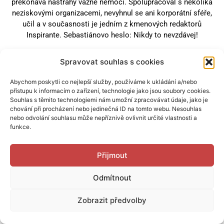
překonává nástrahy vážné nemoci. Spolupracoval s několika
neziskovými organizacemi, nevyhnul se ani korporátní sféře,
učil a v současnosti je jedním z kmenových redaktorů
Inspirante. Sebastiánovo heslo: Nikdy to nevzdávej!
Spravovat souhlas s cookies
Další články
Abychom poskytli co nejlepší služby, používáme k ukládání a/nebo
přístupu k informacím o zařízení, technologie jako jsou soubory cookies.
Souhlas s těmito technologiemi nám umožní zpracovávat údaje, jako je
chování při procházení nebo jedinečná ID na tomto webu. Nesouhlas
nebo odvolání souhlasu může nepříznivě ovlivnit určité vlastnosti a
funkce.
Přijmout
Odmítnout
Zobrazit předvolby
CESTA MĚSTA #PERPLEXVEMĚSTĚ