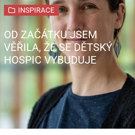
INSPIRACE
OD ZAČÁTKU JSEM
VĚŘILA, ŽE SE DĚTSKÝ
HOSPIC VYBUDUJE