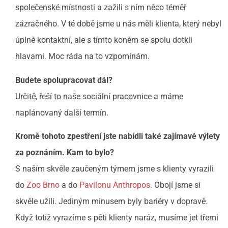
společenské místnosti a zažili s ním něco téměř
zázračného. V té době jsme u nás měli klienta, který nebyl
úplně kontaktní, ale s tímto koněm se spolu dotkli
hlavami. Moc ráda na to vzpomínám.
Budete spolupracovat dál?
Určitě, řeší to naše sociální pracovnice a máme
naplánovaný další termín.
Kromě tohoto zpestření jste nabídli také zajímavé výlety
za poznáním. Kam to bylo?
S naším skvěle zaučeným týmem jsme s klienty vyrazili
do
Zoo Brno
a do
Pavilonu Anthropos
. Obojí jsme si
skvěle užili. Jediným minusem byly bariéry v dopravě.
Když totiž vyrazíme s pěti klienty naráz, musíme jet třemi