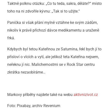
Taktně polknu otázku: „Co tu teda, sakra, děláte?“ místo
toho na ni zdvořile kývnu: „Tak si to užijte.“
Panička si však přání mylně vztáhne ke svým zádům,
nikoliv k právě příchozí dávce medikamentu a uraženě
frká.
Kdybych byl tetou Kateřinou ze Saturnina, řekl bych jí to
přísloví o vlcích a vytí, ale jelikož teta Kateřina nejsem,
neřeknu jí nic. Malichernostmi se v Rock Star centru
zkrátka nezaobíráme…
Markovy příběhy najdete také na webu
aktivnizivot.cz
Foto: Pixabay, archiv Revenium