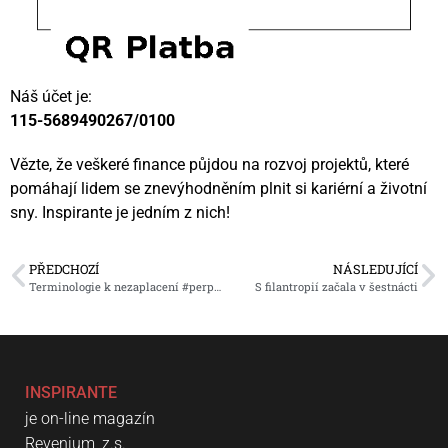
Náš účet je:
115-5689490267/0100
Vězte, že veškeré finance půjdou na rozvoj projektů, které
pomáhají lidem se znevýhodněním plnit si kariérní a životní
sny. Inspirante je jedním z nich!
PŘEDCHOZÍ
NÁSLEDUJÍCÍ
Terminologie k nezaplacení #perplexveměstě
S filantropií začala v šestnácti
INSPIRANTE
je on-line magazín
Revenium, z.s.