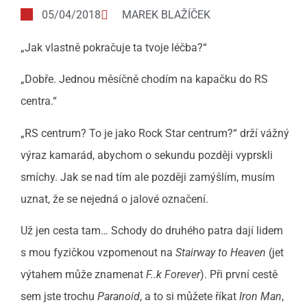
05/04/2018
MAREK BLAŽÍČEK
„Jak vlastně pokračuje ta tvoje léčba?“
„Dobře. Jednou měsíčně chodím na kapačku do RS
centra.“
„RS centrum? To je jako Rock Star centrum?“ drží vážný
výraz kamarád, abychom o sekundu později vyprskli
smíchy. Jak se nad tím ale později zamýšlím, musím
uznat, že se nejedná o jalové označení.
Už jen cesta tam… Schody do druhého patra dají lidem
s mou fyzičkou vzpomenout na
Stairway to Heaven
(jet
výtahem může znamenat
F..k Forever
). Při první cestě
sem jste trochu
Paranoid
, a to si můžete říkat
Iron Man
,