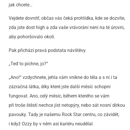
jak chcete…
Vejdete dovnitř, občas vás čeká prohlídka, kde se dozvíte,
zda jste dost high a zda vaše vrávorání není na té úrovni,
aby pohoršovalo okolí.
Pak přichází pravá podstata návštěvy.
„Teď to píchne, jo?“
„Ano!“ vzdychnete, jehla vám vnikne do těla a s ní i ta
zázračná látka, díky které jste další měsíc schopni
fungovat. Ano, celý měsíc, během kterého se vám
při troše štěstí nechce jíst netopýry, nebo sát nosní dírkou
pavouky. Tady je našemu Rock Star centru, co závidět,
i když Ozzy by v něm asi kariéru neudělal.