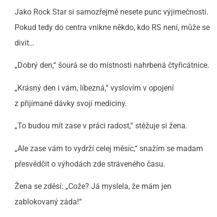
Jako Rock Star si samozřejmě nesete punc výjimečnosti.
Pokud tedy do centra vnikne někdo, kdo RS není, může se
divit…
„Dobrý den,“ šourá se do místnosti nahrbená čtyřicátnice.
„Krásný den i vám, líbezná,“ vyslovím v opojení
z přijímané dávky svojí medicíny.
„To budou mít zase v práci radost,“ stěžuje si žena.
„Ale zase vám to vydrží celej měsíc,“ snažím se madam
přesvědčit o výhodách zde stráveného času.
Žena se zděsí: „Cože? Já myslela, že mám jen
zablokovaný záda!“