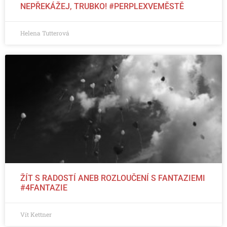
NEPŘEKÁŽEJ, TRUBKO! #PERPLEXVEMĚSTĚ
Helena Tutterová
ŽÍT S RADOSTÍ ANEB ROZLOUČENÍ S FANTAZIEMI
#4FANTAZIE
Vít Kettner