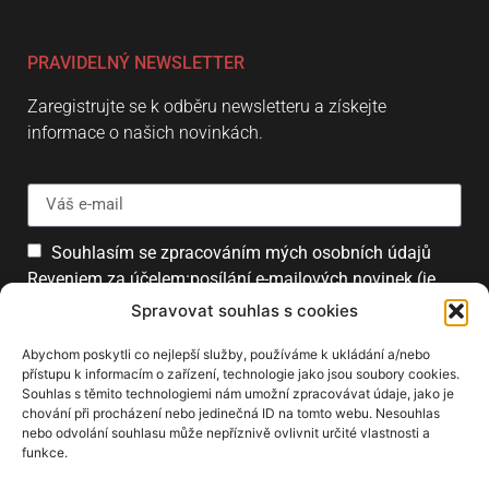
PRAVIDELNÝ NEWSLETTER
Zaregistrujte se k odběru newsletteru a získejte
informace o našich novinkách.
Souhlasím se zpracováním mých osobních údajů
Reveniem za účelem:posílání e-mailových novinek (je
možné se kdykoliv odhlásit).
Spravovat souhlas s cookies
Přihlásit
Abychom poskytli co nejlepší služby, používáme k ukládání a/nebo
přístupu k informacím o zařízení, technologie jako jsou soubory cookies.
Souhlas s těmito technologiemi nám umožní zpracovávat údaje, jako je
chování při procházení nebo jedinečná ID na tomto webu. Nesouhlas
PARTNEŘI
nebo odvolání souhlasu může nepříznivě ovlivnit určité vlastnosti a
funkce.