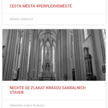
CESTA MĚSTA #PERPLEXVEMĚSTĚ
Helena Tutterová
NECHTE SE ZLÁKAT KRÁSOU SAKRÁLNÍCH
STAVEB
Sebastián Lukas Kyčerka