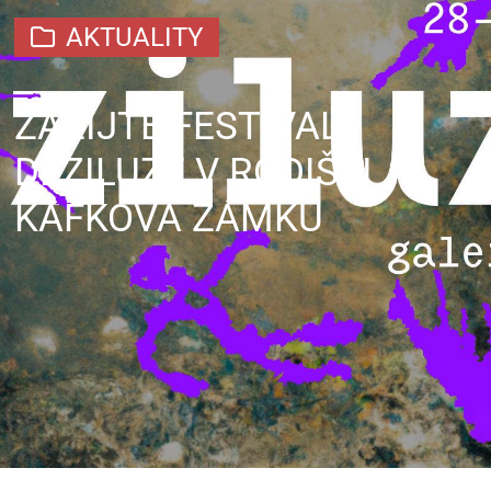
AKTUALITY
ZAŽIJTE FESTIVAL
DEZILUZE V RODIŠTI
KAFKOVA ZÁMKU