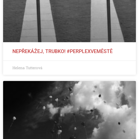
NEPŘEKÁŽEJ, TRUBKO! #PERPLEXVEMĚSTĚ
Helena Tutterová