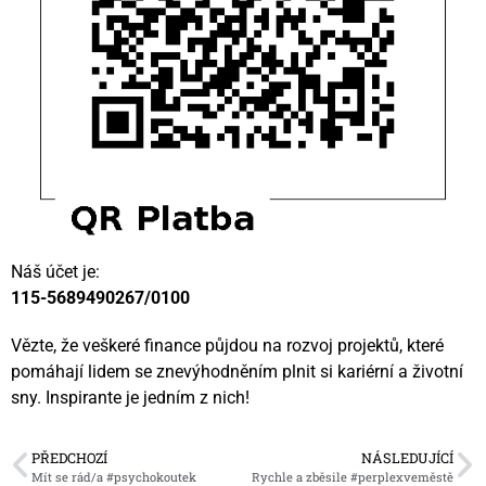
Náš účet je:
115-5689490267/0100
Vězte, že veškeré finance půjdou na rozvoj projektů, které
pomáhají lidem se znevýhodněním plnit si kariérní a životní
sny. Inspirante je jedním z nich!
PŘEDCHOZÍ
NÁSLEDUJÍCÍ
Mít se rád/a #psychokoutek
Rychle a zběsile #perplexveměstě