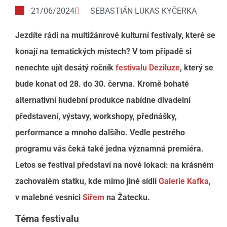
21/06/2024
SEBASTIÁN LUKAS KYČERKA
Jezdíte rádi na multižánrové kulturní festivaly, které se
konají na tematických místech? V tom případě si
nenechte ujít desátý ročník
festivalu Deziluze
, který se
bude konat od 28. do 30. června. Kromě bohaté
alternativní hudební produkce nabídne divadelní
představení, výstavy, workshopy, přednášky,
performance a mnoho dalšího. Vedle
pestrého
programu vás čeká také jedna významná premiéra.
Letos se festival představí na nové lokaci: na
krásném
zachovalém statku, kde mimo jiné sídlí
Galerie Kafka
,
v malebné vesnici
Siřem
na Žatecku.
Téma festivalu