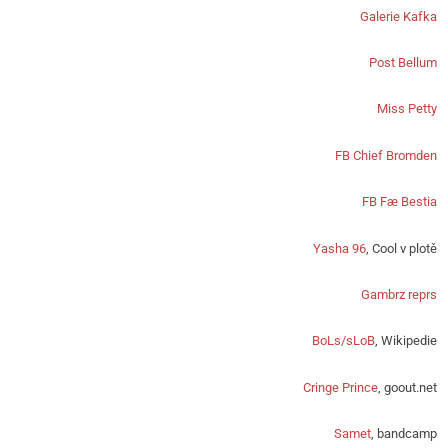
Galerie Kafka
Post Bellum
Miss Petty
FB Chief Bromden
FB Fæ Bestia
Yasha 96
, Cool v plotě
Gambrz reprs
BoLs/sLoB
, Wikipedie
Cringe Prince
, goout.net
Samet
, bandcamp