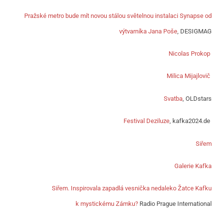
Pražské metro bude mít novou stálou světelnou instalaci Synapse od
výtvarníka Jana Poše
, DESIGMAG
Nicolas Prokop
Milica Mijajlovič
Svatba
, OLDstars
Festival Deziluze
, kafka2024.de
Siřem
Galerie Kafka
Siřem. Inspirovala zapadlá vesnička nedaleko Žatce Kafku
k mystickému Zámku?
Radio Prague International