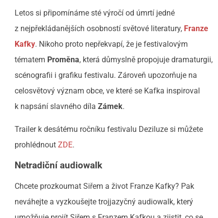
Letos si připomínáme sté výročí od úmrtí jedné
z nejpřekládanějších osobností světové literatury,
Franze
Kafky
. Nikoho proto nepřekvapí, že je festivalovým
tématem
Proměna
, která důmyslně propojuje dramaturgii,
scénografii i grafiku festivalu. Zároveň upozorňuje na
celosvětový význam obce, ve které se Kafka inspiroval
k napsání slavného díla
Zámek
.
Trailer k desátému ročníku festivalu Deziluze si můžete
prohlédnout
ZDE
.
Netradiční audiowalk
Chcete prozkoumat Siřem a život Franze Kafky? Pak
neváhejte a vyzkoušejte trojjazyčný audiowalk, který
umožňuje projít Siřem s Franzem Kafkou a zjistit, co se