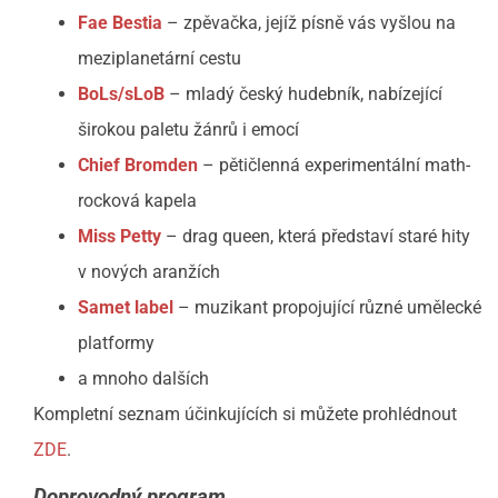
Fae Bestia
– zpěvačka, jejíž písně vás vyšlou na
meziplanetární cestu
BoLs/sLoB
– mladý český hudebník, nabízející
širokou paletu žánrů i emocí
Chief Bromden
– pětičlenná experimentální math-
rocková kapela
Miss Petty
– drag queen, která představí staré hity
v nových aranžích
Samet label
– muzikant propojující různé umělecké
platformy
a mnoho dalších
Kompletní seznam účinkujících si můžete prohlédnout
ZDE
.
Doprovodný program