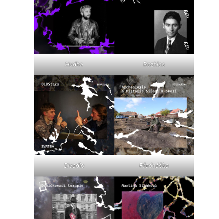
Hudba
Rozhlas
Divadlo
Přednáška