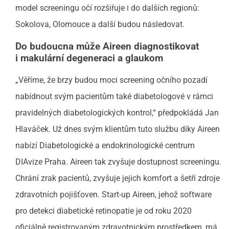
model screeningu očí rozšiřuje i do dalších regionů:
Sokolova, Olomouce a další budou následovat.
Do budoucna může Aireen diagnostikovat
i makulární degeneraci a
glaukom
„Věříme, že brzy budou moci screening očního pozadí
nabídnout svým pacientům také diabetologové v rámci
pravidelných diabetologických kontrol,“ předpokládá Jan
Hlaváček. Už dnes svým klientům tuto službu díky Aireen
nabízí Diabetologické a endokrinologické centrum
DIAvize Praha. Aireen tak zvyšuje dostupnost screeningu.
Chrání zrak pacientů, zvyšuje jejich komfort a šetří zdroje
zdravotních pojišťoven. Start-up Aireen, jehož software
pro detekci diabetické retinopatie je od roku 2020
oficiálně registrovaným zdravotnickým prostředkem, má