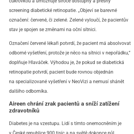
cukrovkou a umožňuje široce dostupný a přesný
screening diabetické retinopatie. „Objeví se barevné
označení: červené, či zelené. Zelené vyloučí, že pacientův
stav je spojen se změnami na oční sítnici.
Označení červené lékaři potvrdí, že pacient má absolvovat
odborné vyšetření, protože je něco na sítnici v nepořádku,“
doplňuje Hlaváček. Výhodou je, že pokud se diabetická
retinopatie potvrdí, pacient bude rovnou objednán
na specializované vyšetření v NeoVizi a nemusí shánět
dalšího odborníka.
Aireen chrání zrak pacientů a sníží zatížení
zdravotníků
Diabetes je na vzestupu. Lidí s tímto onemocněním je
v České republice 900 tisíc a na světě dokonce půl