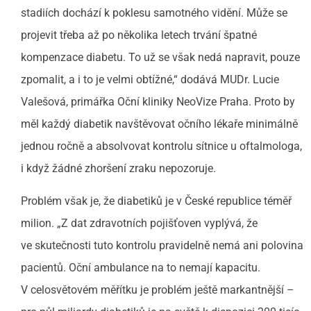
stadiích dochází k poklesu samotného vidění. Může se
projevit třeba až po několika letech trvání špatné
kompenzace diabetu. To už se však nedá napravit, pouze
zpomalit, a i to je velmi obtížné,“ dodává MUDr. Lucie
Valešová, primářka Oční kliniky NeoVize Praha. Proto by
měl každý diabetik navštěvovat očního lékaře minimálně
jednou ročně a absolvovat kontrolu sítnice u oftalmologa,
i když žádné zhoršení zraku nepozoruje.
Problém však je, že diabetiků je v České republice téměř
milion. „Z dat zdravotních pojišťoven vyplývá, že
ve skutečnosti tuto kontrolu pravidelně nemá ani polovina
pacientů. Oční ambulance na to nemají kapacitu.
V celosvětovém měřítku je problém ještě markantnější –