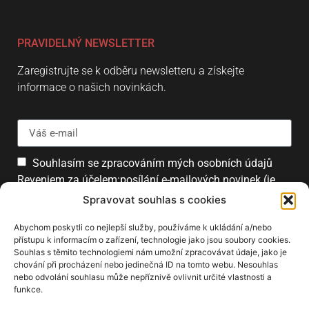
PRAVIDELNÝ NEWSLETTER
Zaregistrujte se k odběru newsletteru a získejte
informace o našich novinkách.
Souhlasím se zpracováním mých osobních údajů
Reveniem za účelem:posílání e-mailových novinek (je
možné se kdykoliv odhlásit).
Spravovat souhlas s cookies
Přihlásit
Abychom poskytli co nejlepší služby, používáme k ukládání a/nebo
přístupu k informacím o zařízení, technologie jako jsou soubory cookies.
Souhlas s těmito technologiemi nám umožní zpracovávat údaje, jako je
chování při procházení nebo jedinečná ID na tomto webu. Nesouhlas
PARTNEŘI
nebo odvolání souhlasu může nepříznivě ovlivnit určité vlastnosti a
funkce.