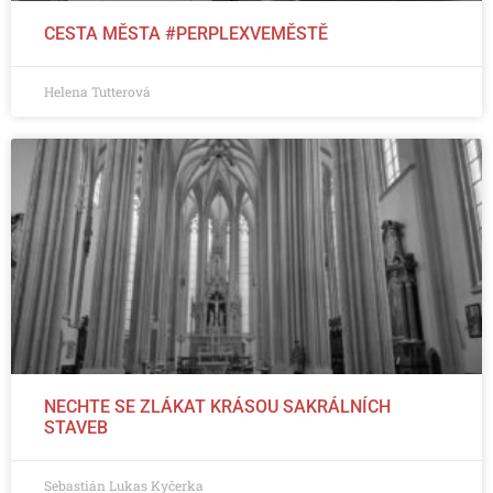
CESTA MĚSTA #PERPLEXVEMĚSTĚ
Helena Tutterová
NECHTE SE ZLÁKAT KRÁSOU SAKRÁLNÍCH
STAVEB
Sebastián Lukas Kyčerka