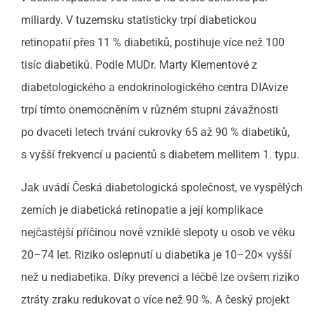
miliardy. V tuzemsku statisticky trpí diabetickou
retinopatií přes 11 % diabetiků, postihuje více než 100
tisíc diabetiků. Podle MUDr. Marty Klementové z
diabetologického a endokrinologického centra DIAvize
trpí tímto onemocněním v různém stupni závažnosti
po dvaceti letech trvání cukrovky 65 až 90 % diabetiků,
s vyšší frekvencí u pacientů s diabetem mellitem 1. typu.
Jak uvádí Česká diabetologická společnost, ve vyspělých
zemích je diabetická retinopatie a její komplikace
nejčastější příčinou nově vzniklé slepoty u osob ve věku
20–74 let. Riziko oslepnutí u diabetika je 10–20× vyšší
než u nediabetika. Díky prevenci a léčbě lze ovšem riziko
ztráty zraku redukovat o více než 90 %. A český projekt