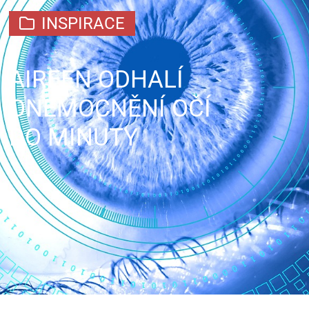
INSPIRACE
AIREEN ODHALÍ
ONEMOCNĚNÍ OČÍ
DO MINUTY