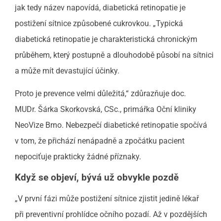
jak tedy název napovídá, diabetická retinopatie je
postižení sítnice způsobené cukrovkou. „Typická
diabetická retinopatie je charakteristická chronickým
průběhem, který postupně a dlouhodobě působí na sítnici
a může mít devastující účinky.
Proto je prevence velmi důležitá,“ zdůrazňuje doc.
MUDr. Šárka Skorkovská, CSc., primářka Oční kliniky
NeoVize Brno. Nebezpečí diabetické retinopatie spočívá
v tom, že přichází nenápadně a zpočátku pacient
nepociťuje prakticky žádné příznaky.
Když se objeví, bývá už obvykle pozdě
„V první fázi může postižení sítnice zjistit jedině lékař
při preventivní prohlídce očního pozadí. Až v pozdějších