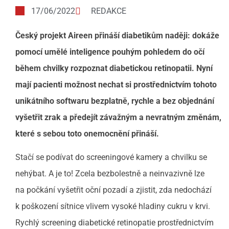
17/06/2022
REDAKCE
Český projekt Aireen přináší diabetikům naději: dokáže
pomocí umělé
inteligence pouhým pohledem do
očí
během chvilky rozpoznat
diabetickou retinopatii. Nyní
mají pacienti možnost nechat si
prostřednictvím tohoto
unikátního softwaru bezplatně, rychle a bez
objednání
vyšetřit zrak a předejít závažným a nevratným změnám,
které s
sebou toto onemocnění přináší.
Stačí se podívat do screeningové kamery a chvilku se
nehýbat. A je to! Zcela bezbolestně a neinvazivně lze
na počkání vyšetřit oční pozadí a zjistit, zda nedochází
k poškození sítnice vlivem vysoké hladiny cukru v krvi.
Rychlý screening diabetické retinopatie prostřednictvím