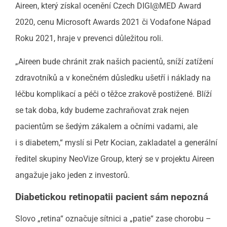
Aireen, který získal ocenění Czech DIGI@MED Award
2020, cenu Microsoft Awards 2021 či Vodafone Nápad
Roku 2021, hraje v prevenci důležitou roli.
„Aireen bude chránit zrak našich pacientů, sníží zatížení
zdravotníků a v konečném důsledku ušetří i náklady na
léčbu komplikací a péči o těžce zrakově postižené. Blíží
se tak doba, kdy budeme zachraňovat zrak nejen
pacientům se šedým zákalem a očními vadami, ale
i s diabetem,“ myslí si Petr Kocian, zakladatel a generální
ředitel skupiny NeoVize Group, který se v projektu Aireen
angažuje jako jeden z investorů.
Diabetickou retinopatii pacient sám nepozná
Slovo „retina“ označuje sítnici a „patie“ zase chorobu –