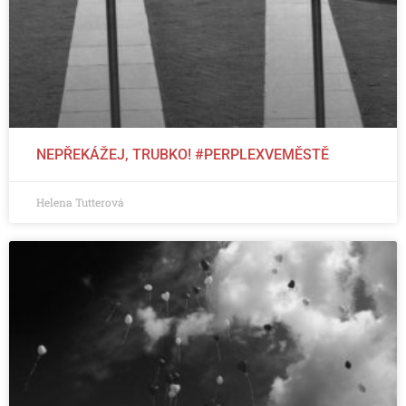
NEPŘEKÁŽEJ, TRUBKO! #PERPLEXVEMĚSTĚ
Helena Tutterová