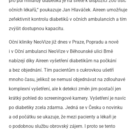
pro půl miliardy diabetiků je na světě k dispozici 200 tisíc
očních lékařů,“ poukazuje Jan Hlaváček. Aireen umožňuje
zefektivnit kontrolu diabetiků v očních ambulancích a tím
zvýšit dostupnou kapacitu.
Oční kliniky NeoVize již dnes v Praze, Popradu a nově
i v Oční ambulanci NeoVize v Běhounské ulici Brně
nabízejí díky Aireen vyšetření diabetikům na počkání
a bez objednání. Tím pacientům s cukrovkou ušetří
mnoho času, jelikož se nemusí objednávat na zdlouhavé
komplexní vyšetření, ale k detekci změn jim postačí jen
krátký pohled do screeningové kamery. Vyšetření je navíc
po diabetiky zcela zdarma. Jedná se v Česku o novinku
a od počátku se ukazuje, že mezi pacienty a lékaři je
o podobnou službu obrovský zájem. I proto se tento