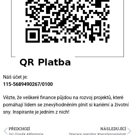
Náš účet je:
115-5689490267/0100
Vězte, že veškeré finance půjdou na rozvoj projektů, které
pomáhají lidem se znevýhodněním plnit si kariérní a životní
sny. Inspirante je jedním z nich!
PŘEDCHOZÍ
NÁSLEDUJÍCÍ
3+1 člověk #4fantazie
Operace operátor #perplexveměstě