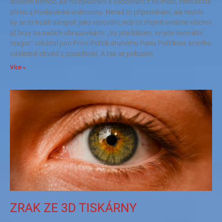
duševní nemoc, ale nálepkování a osočování z ne-moci, tentokráte
přímo z Poslanecké sněmovny. Nerad to připomínám, ale mohlo
by se to hodit alespoň jako varování, neb to zřejmě uvidíme všichni
již brzy na našich obrazovkách: „Vy jste blázen, vy jste normální
magor,“ vzkázal pan První Politik druhému Panu Politikovi, kterého
následně obvinil z posedlosti. A tak se pokusím
Více »
ZRAK ZE 3D TISKÁRNY