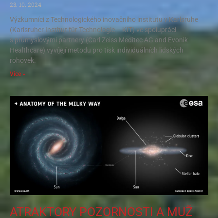
23. 10. 2024
Výzkumníci z Technologického inovačního institutu v Karlsruhe
(Karlsruher Institut für Technologie – KIT) ve spolupráci
s průmyslovými partnery (Carl Zeiss Meditec AG and Evonik
Healthcare) vyvíjejí metodu pro tisk individuálních lidských
rohovek.
Více »
ATRAKTORY POZORNOSTI A MUŽ