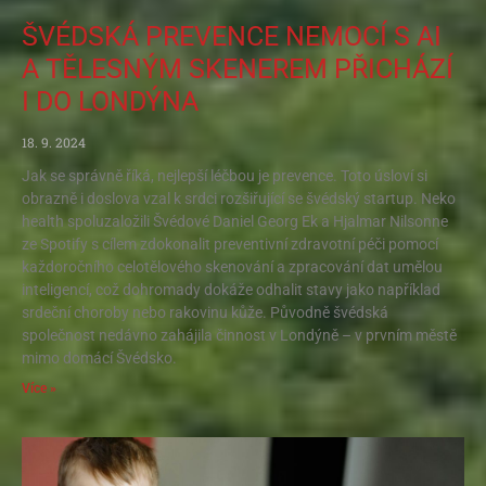
ŠVÉDSKÁ PREVENCE NEMOCÍ S AI
A TĚLESNÝM SKENEREM PŘICHÁZÍ
I DO LONDÝNA
18. 9. 2024
Jak se správně říká, nejlepší léčbou je prevence. Toto úsloví si
obrazně i doslova vzal k srdci rozšiřující se švédský startup. Neko
health spoluzaložili Švédové Daniel Georg Ek a Hjalmar Nilsonne
ze Spotify s cílem zdokonalit preventivní zdravotní péči pomocí
každoročního celotělového skenování a zpracování dat umělou
inteligencí, což dohromady dokáže odhalit stavy jako například
srdeční choroby nebo rakovinu kůže. Původně švédská
společnost nedávno zahájila činnost v Londýně – v prvním městě
mimo domácí Švédsko.
Více »