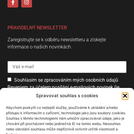
PRAVIDELNÝ NEWSLETTER
Zaregistrujte se k odběru newsletteru a získejte
informace o našich novinkách.
Souhlasím se zpracováním mých osobních údajů
Reveniem za účelem:posílání e-mailových novinek (je
možné se kdykoliv odhlásit).
Spravovat souhlas s cookies
Přihlásit
Abychom poskytli co nejlepší služby, používáme k ukládání a/nebo
přístupu k informacím o zařízení, technologie jako jsou soubory cookies.
Souhlas s těmito technologiemi nám umožní zpracovávat údaje, jako je
chování při procházení nebo jedinečná ID na tomto webu. Nesouhlas
PARTNEŘI
nebo odvolání souhlasu může nepříznivě ovlivnit určité vlastnosti a