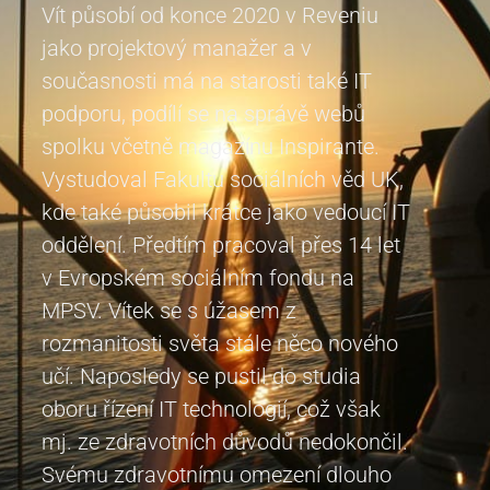
Vít působí od konce 2020 v Reveniu
jako projektový manažer a v
současnosti má na starosti také IT
podporu, podílí se na správě webů
spolku včetně magazínu Inspirante.
Vystudoval Fakultu sociálních věd UK,
kde také působil krátce jako vedoucí IT
oddělení. Předtím pracoval přes 14 let
v Evropském sociálním fondu na
MPSV. Vítek se s úžasem z
rozmanitosti světa stále něco nového
učí. Naposledy se pustil do studia
oboru řízení IT technologií, což však
mj. ze zdravotních důvodů nedokončil.
Svému zdravotnímu omezení dlouho