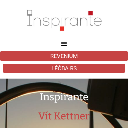
REVENIUM
LÉČBA RS
Inspirante
Vít Kettner