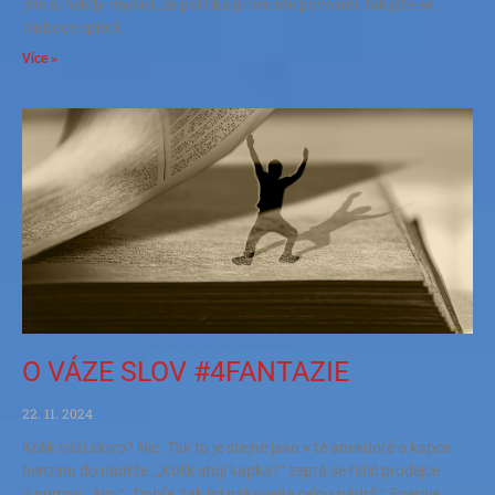
jste si někdy mysleli, že politika je nečisté povolání, tak jste se
hluboce spletli.
Více »
O VÁZE SLOV #4FANTAZIE
22. 11. 2024
Kolik váží slovo? Nic. Tak to je stejné jako v té anekdotě o kapce
benzinu do nádrže. „Kolik stojí kapka?“ zeptá se řidič prodejce
u pumpy. „Nic.“ „Dobře, tak mi nakapejte celou nádrž.“ Energie