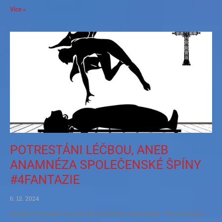
Více »
POTRESTÁNI LÉČBOU, ANEB
ANAMNÉZA SPOLEČENSKÉ ŠPÍNY
#4FANTAZIE
6. 12. 2024
Dnešní fantazijní úvod bude poměrně sarkastický. Protože jestli