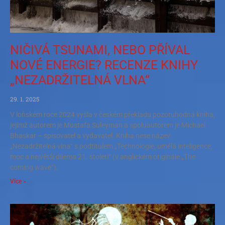
NIČIVÁ TSUNAMI, NEBO PŘÍVAL
NOVÉ ENERGIE? RECENZE KNIHY
„NEZADRŽITELNÁ VLNA“
29. 1. 2025
V loňském roce 2024 vyšla v českém překladu pozoruhodná kniha,
jejímž autorem je Mustafa Suleyman a spoluautorem je Michael
Bhaskar – spisovatel a vydavatel. Kniha nese název
„Nezadržitelná vlna“ s podtitulem „Technologie, umělá inteligence,
moc a největší dilema 21. století“ (v anglickém originále „The
coming wave“).
Více »