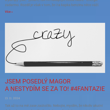
zadarmo. Rozdíl je však v tom, že i ta kapka benzinu něco váží.
Více »
JSEM POSEDLÝ MAGOR
A NESTYDÍM SE ZA TO! #4FANTAZIE
13. 11. 2024
Tak už to na mě zase zaútočilo. Nebojte, myslím, že nikoliv akutní