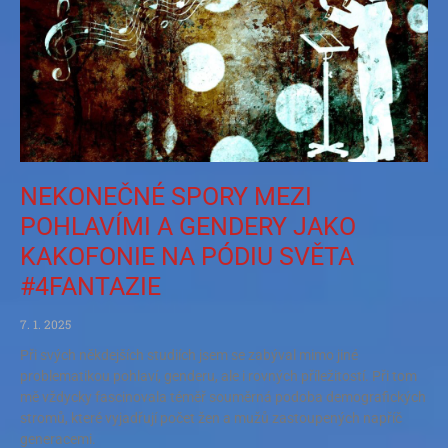
NEKONEČNÉ SPORY MEZI
POHLAVÍMI A GENDERY JAKO
KAKOFONIE NA PÓDIU SVĚTA
#4FANTAZIE
7. 1. 2025
Při svých někdejších studiích jsem se zabýval mimo jiné
problematikou pohlaví, genderu, ale i rovných příležitostí. Při tom
mě vždycky fascinovala téměř souměrná podoba demografických
stromů, které vyjadřují počet žen a mužů zastoupených napříč
generacemi.