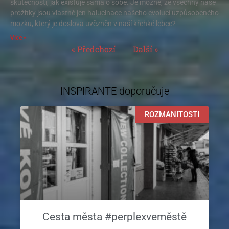
skutečnosti, jak existuje sama o sobě. Je možné, že všechny naše
prožitky jsou vlastně jen halucinace našeho evolucí uzpůsobeného
mozku, který je doslova uvězněn v naší křehké lebce?
Více »
« Předchozí
Další »
INSPIRANTE doporučuje
ROZMANITOSTI
Cesta města #perplexveměstě