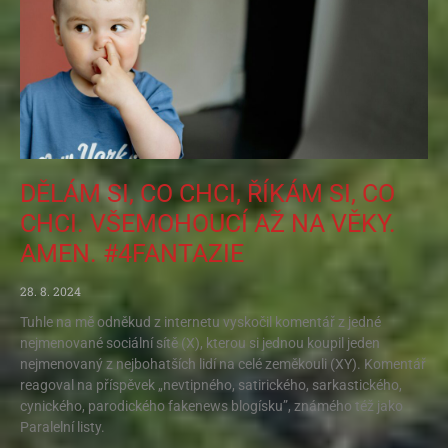
DĚLÁM SI, CO CHCI, ŘÍKÁM SI, CO
CHCI. VŠEMOHOUCÍ AŽ NA VĚKY.
AMEN. #4FANTAZIE
28. 8. 2024
Tuhle na mě odněkud z internetu vyskočil komentář z jedné
nejmenované sociální sítě (X), kterou si jednou koupil jeden
nejmenovaný z nejbohatších lidí na celé zeměkouli (XY). Komentář
reagoval na příspěvek „nevtipného, satirického, sarkastického,
cynického, parodického fakenews blogísku”, známého též jako
Paralelní listy.