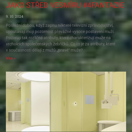
JAKO STŘED VESMÍRU #4FANTAZIE
9. 10. 2024
Poslední dobou, když zapnu některé televizní zpravodajství,
upoutávají moji pozornost převážně vysoce postavení muži.
Pozoruji tak rozličné atributy, které charakterizují muže na
vrcholcích společenských žebříčků. Co to je za atributy, které
v současnosti dělají z mužů „pravé“ muže?
Více »