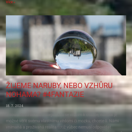
Více »
ŽIJEME NARUBY, NEBO VZHŮRU
NOHAMA? #4FANTAZIE
18. 7. 2024
V souvislosti se svou diagnózou se vracím k otázce, nakolik je
možné věřit svému vlastnímu vědomí či mozku, chcete-li. Námi
vnímaná a prožívaná realita totiž vůbec nemusí odpovídat