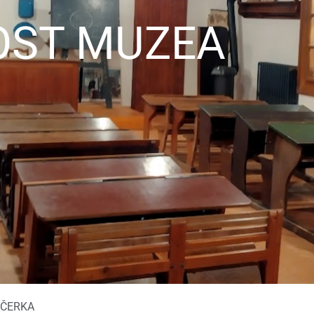
OST MUZEA
YČERKA