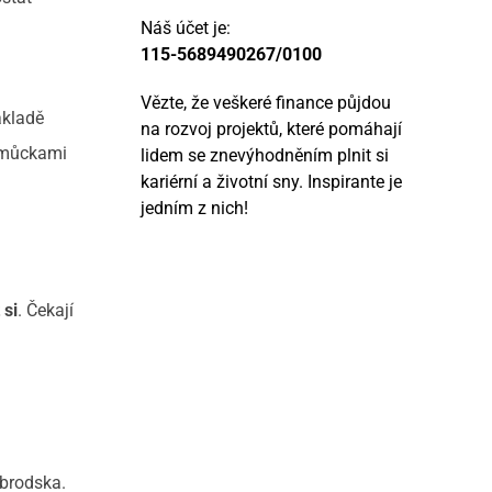
Náš účet je:
115-5689490267/0100
Vězte, že veškeré finance půjdou
ákladě
na rozvoj projektů, které pomáhají
pomůckami
lidem se znevýhodněním plnit si
kariérní a životní sny. Inspirante je
jedním z nich!
 si
. Čekají
obrodska.