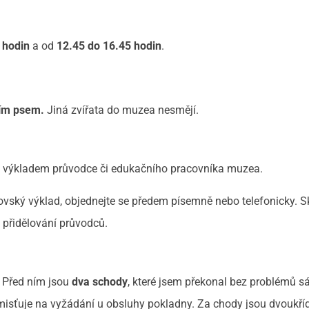
 hodin
a od
12.45 do 16.45 hodin
.
ním psem.
Jiná zvířata do muzea nesmějí.
 s výkladem průvodce či edukačního pracovníka muzea.
vský výklad, objednejte se předem písemně nebo telefonicky. S
 přidělování průvodců.
. Před ním jsou
dva schody
, které jsem překonal bez problémů sá
umisťuje na vyžádání u obsluhy pokladny. Za chody jsou dvoukří