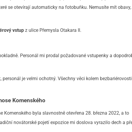
eré se otevírají automaticky na fotobuňku. Nemusíte mít obavy, 
érový vstup
z ulice Přemysla Otakara II.
 pokladně. Personál mi prodal požadované vstupenky a dopodr
, personál je velmi ochotný. Všechny věci kolem bezbariérovos
a Amose Komenského
e Komenského byla slavnostně otevřena 28. března 2022, a to
radiční novátorské pojetí expozice mi doslova vyrazilo dech a p