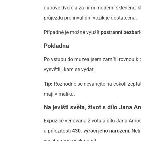
dubové dveře a za nimi moderní skleněné, kt
průjezdu pro invalidní vozík je dostatečná.
Případně je možné využít
postranní bezbari
Pokladna
Po vstupu do muzea jsem zamířil rovnou k
vysvětlil, kam se vydat.
Tip:
Rozhodně se neváhejte na cokoli zeptat
mají v malíku.
Na jevišti světa, život s dílo Jan
Expozice věnovaná životu a dílu Jana Amos
u příležitosti
430. výročí jeho narození
. Net
všechna má očekávání!