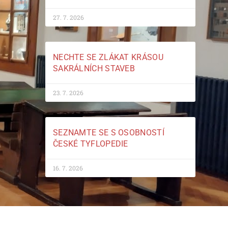
27. 7. 2026
NECHTE SE ZLÁKAT KRÁSOU
SAKRÁLNÍCH STAVEB
23. 7. 2026
SEZNAMTE SE S OSOBNOSTÍ
ČESKÉ TYFLOPEDIE
16. 7. 2026