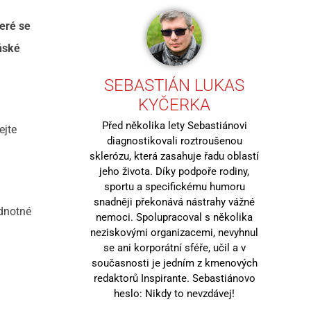
teré se
eňské
SEBASTIÁN LUKAS
KYČERKA
Před několika lety Sebastiánovi
ejte
diagnostikovali roztroušenou
sklerózu, která zasahuje řadu oblastí
jeho života. Díky podpoře rodiny,
sportu a specifickému humoru
snadněji překonává nástrahy vážné
ednotné
nemoci. Spolupracoval s několika
neziskovými organizacemi, nevyhnul
se ani korporátní sféře, učil a v
současnosti je jedním z kmenových
redaktorů Inspirante. Sebastiánovo
heslo: Nikdy to nevzdávej!