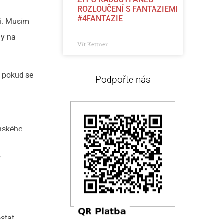
ROZLOUČENÍ S FANTAZIEMI
#4FANTAZIE
ci. Musím
ly na
Vít Kettner
 pokud se
Podpořte nás
enského
ý
í
stat