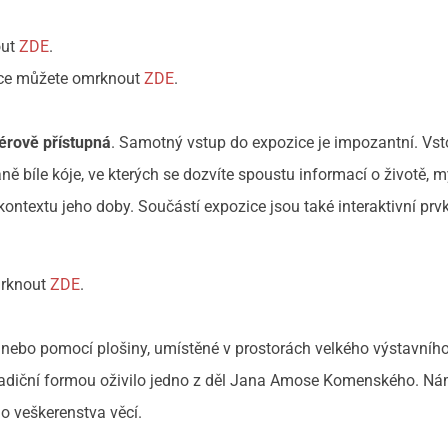
out
ZDE
.
zice můžete omrknout
ZDE
.
érově přístupná
. Samotný vstup do expozice je impozantní. Vst
aně bíle kóje, ve kterých se dozvíte spoustu informací o životě, m
extu jeho doby. Součástí expozice jsou také interaktivní prvk
mrknout
ZDE
.
nebo pomocí plošiny, umístěné v prostorách velkého výstavního
etradiční formou oživilo jedno z děl Jana Amose Komenského. 
lo veškerenstva věcí.