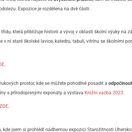
olezu. Expozice je rozdělena na dvě části:
řídu, která přibližuje historii a vývoj v oblasti školní výuky na z
ní staré školské lavice, katedru, tabuli, vitrínu se školními 
DE
.
ýukových prostor, kde se můžete pohodlně posadit a
odpočinout
íny s přírodopisnými exponáty a výstava
Knižní vazba 2023
.
ZDE
.
a, kde jsem si prohlédl nádhernou expozici Starožitnosti Uhersk