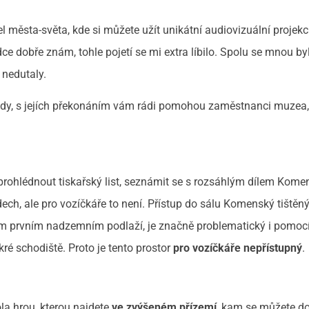
 města-světa, kde si můžete užít unikátní audiovizuální projek
srdce dobře znám, tohle pojetí se mi extra líbilo. Spolu se mnou by
i nedutaly.
y, s jejích překonáním vám rádi pomohou zaměstnanci muzea,
prohlédnout tiskařský list, seznámit se s rozsáhlým dílem Kom
ech, ale pro vozíčkáře to není. Přístup do sálu Komenský tištěn
ém prvním nadzemním podlaží, je značně problematický i pomoc
é schodiště. Proto je tento prostor
pro vozíčkáře nepřístupný
.
a hrou, kterou najdete
ve zvýšeném přízemí
, kam se můžete do