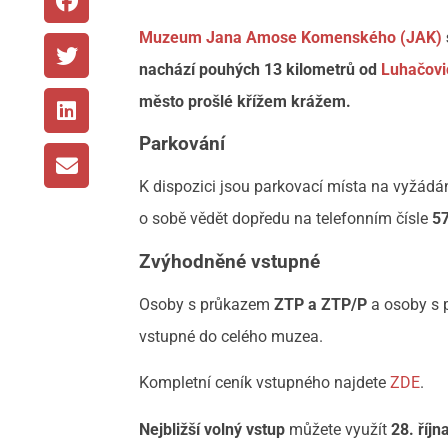
Muzeum Jana Amose Komenského (JAK)
nachází pouhých 13 kilometrů od
Luhačovi
město prošlé křížem krážem.
Parkování
K dispozici jsou parkovací místa na vyžádání
o sobě vědět dopředu na telefonním čísle
5
Zvýhodněné vstupné
Osoby s průkazem
ZTP a ZTP/P
a osoby s
vstupné do celého muzea.
Kompletní ceník vstupného najdete
ZDE
.
Nejbližší
volný vstup
můžete využít
28. říjn