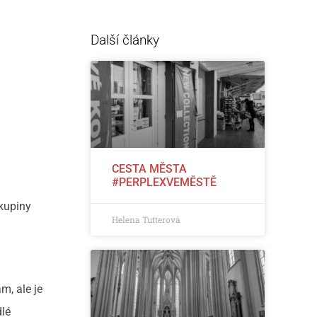
Další články
CESTA MĚSTA
#PERPLEXVEMĚSTĚ
kupiny
Helena Tutterová
m, ale je
dlé