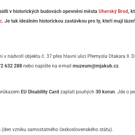
sídlí v historických budovách opevnění města
Uherský Brod
, k
c
. Je tak ideálním historickou zastávkou pro ty, kteří mají láz
 v nádvoří objektu č. 37 přes hlavní ulici Přemysla Otakara II. D
72 632 288
nebo napište na e-mail
muzeum@mjakub.cz
.
 průkazem
EU Disability Card
zaplatí pouhých
30
korun
. Jde o j
a
(den vzniku samostatného československého státu).