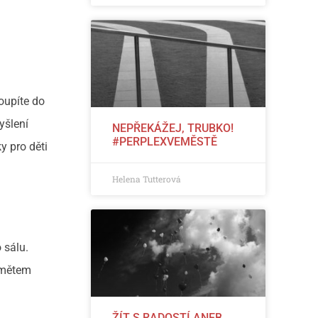
oupíte do
yšlení
NEPŘEKÁŽEJ, TRUBKO!
#PERPLEXVEMĚSTĚ
y pro děti
Helena Tutterová
 sálu.
Námětem
ŽÍT S RADOSTÍ ANEB