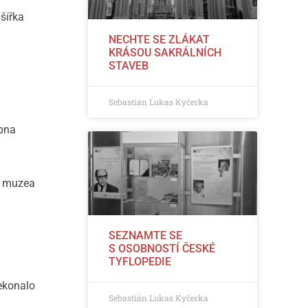
šířka
NECHTE SE ZLÁKAT
KRÁSOU SAKRÁLNÍCH
STAVEB
Sebastián Lukas Kyčerka
obna
ti muzea
SEZNAMTE SE
S OSOBNOSTÍ ČESKÉ
TYFLOPEDIE
řekonalo
Sebastián Lukas Kyčerka