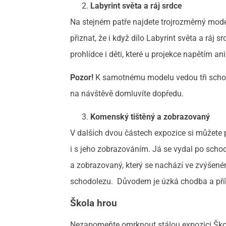
Labyrint světa a ráj srdce
Na stejném patře najdete trojrozměrný model
přiznat, že i když dílo Labyrint světa a ráj 
prohlídce i děti, které u projekce napětím an
Pozor!
K samotnému modelu vedou tři schod
na návštěvě domluvíte dopředu.
Komenský tištěný a zobrazovaný
V dalších dvou částech expozice si můžete 
i s jeho zobrazováním. Já se vydal po schod
a zobrazovaný, který se nachází ve zvýšen
schodolezu. Důvodem je úzká chodba a příkr
Škola hrou
Nezapomeňte omrknout stálou expozici Škol