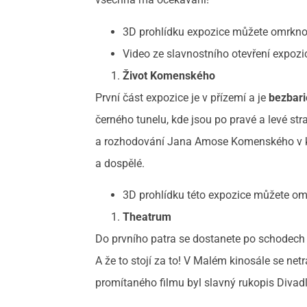
3D prohlídku expozice můžete omrkn
Video ze slavnostního otevření expo
Život Komenského
První část expozice je v přízemí a je
bezbari
černého tunelu, kde jsou po pravé a levé str
a rozhodování Jana Amose Komenského v kont
a dospělé.
3D prohlídku této expozice můžete o
Theatrum
Do prvního patra se dostanete po schodech 
A že to stojí za to! V Malém kinosále se n
promítaného filmu byl slavný rukopis Divad