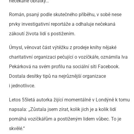
nečekané obrátky…
Román, psaný podle skutečného příběhu, v sobě nese
prvky investigativní reportáže a odhaluje nečekaná
zákoutí života lidí s postižením.
Úmysl, věnovat část výtěžku z prodeje knihy nějaké
charitativní organizaci pečující o vozíčkáře, oznámila Iva
Pekárková na svém profilu na sociální síti Facebook.
Dostala desítky tipů na nejrůznější organizace
i jednotlivce.
Letos 55letá autorka žijící momentálně v Londýně k tomu
napsala: „Zůstala jsem zírat, kolik jich je a kolik lidí
pomáhá vozíčkářům a postiženým lidem vůbec. To je
skvělé.“