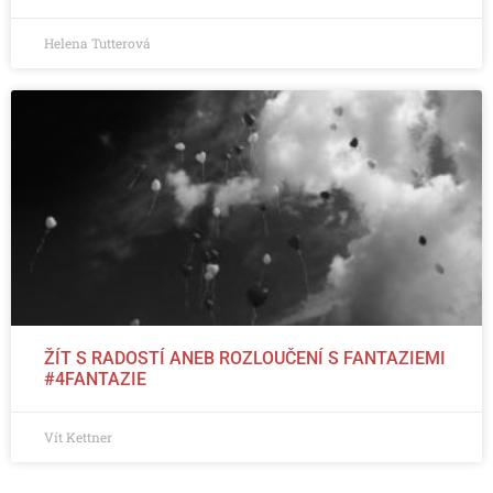
Helena Tutterová
ŽÍT S RADOSTÍ ANEB ROZLOUČENÍ S FANTAZIEMI
#4FANTAZIE
Vít Kettner