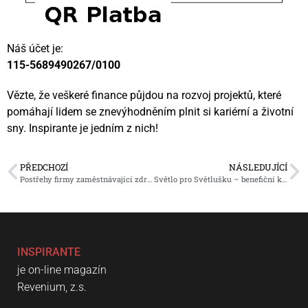
Náš účet je:
115-5689490267/0100
Vězte, že veškeré finance půjdou na rozvoj projektů, které
pomáhají lidem se znevýhodněním plnit si kariérní a životní
sny. Inspirante je jedním z nich!
PŘEDCHOZÍ
NÁSLEDUJÍCÍ
Postřehy firmy zaměstnávající zdravotně postižené
Světlo pro Světlušku – benefiční koncert
INSPIRANTE
je on-line magazín
Revenium, z.s.