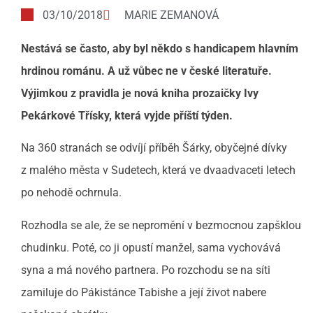
03/10/2018
MARIE ZEMANOVÁ
Nestává se často, aby byl někdo s handicapem hlavním
hrdinou románu. A už vůbec ne v české literatuře.
Výjimkou z pravidla je nová kniha prozaičky Ivy
Pekárkové Třísky, která vyjde příští týden.
Na 360 stranách se odvíjí příběh Šárky, obyčejné dívky
z malého města v Sudetech, která ve dvaadvaceti letech
po nehodě ochrnula.
Rozhodla se ale, že se nepromění v bezmocnou zapšklou
chudinku. Poté, co ji opustí manžel, sama vychovává
syna a má nového partnera. Po rozchodu se na síti
zamiluje do Pákistánce Tabishe a její život nabere