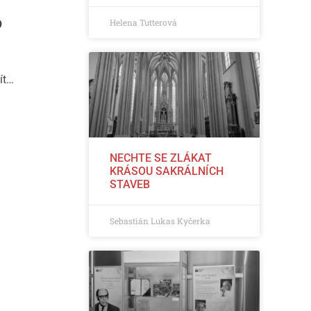
Helena Tutterová
9
ít…
NECHTE SE ZLÁKAT
KRÁSOU SAKRÁLNÍCH
STAVEB
Sebastián Lukas Kyčerka