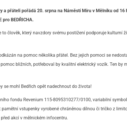
y a přáteli pořádá 20. srpna na Náměstí Míru v Mělníku od 16 
E pro BEDŘICHA.
 to člověk, který navzdory svému postižení podporuje kulturní ži
ně odkázán na pomoc několika přátel. Bez jejich pomoci se nedo
moc bližních, potřeboval by kvalitní elektrický vozík. Ten by 
y se mohl Bedřich opět nadechnout do života!
ačního fondu Revenium 115-8095310277/0100, variabilní symbol
t pamětní vstupenky vyrobené chráněnou dílnou či tričko z limi
 před akcí v mělnickém infocentru.