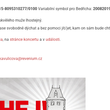
15-8095310277/0100
Variabilní symbol pro Bedřicha:
2008201
kvělého muže lhostejný.
se svobodně dýchat a bez pomoci jít/jet, kam on sám bude cht
ia
, na
stránce koncertu
a v
události
.
.kavulicova@revenium.cz