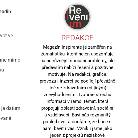
hodin
vot ve
REDAKCE
Magazín Inspirante je zaměřen na
žurnalistiku, která nejen upozorňuje
stane mimo
na nejrůznější sociální problémy, ale
především nabízí řešení a pozitivně
mu
motivuje. Na redakci, grafice,
provozu i inzerci se podílejí převážně
lidé se zdravotním (či jiným)
znevýhodněním. Tvoříme střechu
informaci v rámci témat, která
 je datum
propojují oblasti zdravotní, sociální
a vzdělávací. Baví nás rozmanitý
tované
pohled svět a doufáme, že bude s
námi bavit i vás. Vznikli jsme jako
jeden z projektů neziskové