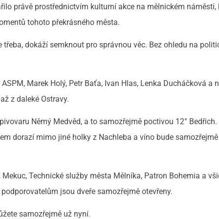
ilo právě prostřednictvím kulturní akce na mělnickém náměstí, 
momentů tohoto překrásného města.
e třeba, dokáží semknout pro správnou věc. Bez ohledu na politi
 ASPM, Marek Holý, Petr Baťa, Ivan Hlas, Lenka Ducháčková a n
 až z daleké Ostravy.
 z pivovaru Němý Medvěd, a to samozřejmě poctivou 12° Bedřich.
ídlem dorazí mimo jiné holky z Nachleba a víno bude samozřejmě
as, Mekuc, Technické služby města Mělníka, Patron Bohemia a vši
 podporovatelům jsou dveře samozřejmě otevřeny.
můžete samozřejmě už nyní.