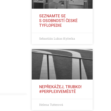
SEZNAMTE SE
S OSOBNOSTÍ ČESKÉ
TYFLOPEDIE
Sebastián Lukas Kyčerka
NEPŘEKÁŽEJ, TRUBKO!
#PERPLEXVEMĚSTĚ
Helena Tutterová