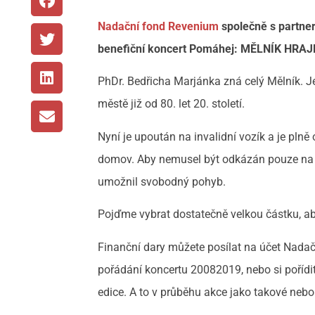
Nadační fond Revenium
společně s partner
benefiční koncert Pomáhej: MĚLNÍK HRAJ
PhDr. Bedřicha Marjánka zná celý Mělník. Je
městě již od 80. let 20. století.
Nyní je upoután na invalidní vozík a je pl
domov. Aby nemusel být odkázán pouze na po
umožnil svobodný pohyb.
Pojďme vybrat dostatečně velkou částku, ab
Finanční dary můžete posílat na účet Nad
pořádání koncertu 20082019, nebo si pořídi
edice. A to v průběhu akce jako takové nebo