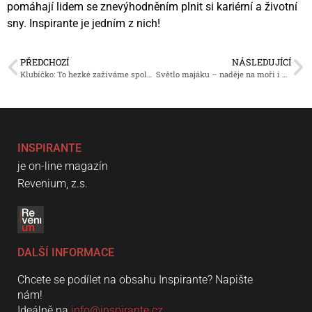
pomáhají lidem se znevýhodněním plnit si kariérní a životní
sny. Inspirante je jedním z nich!
PŘEDCHOZÍ
NÁSLEDUJÍCÍ
Klubíčko: To hezké zažíváme společně
Světlo majáku – naděje na moři i na pevnině
INSPIRANTE
je on-line magazín
Revenium, z.s.
DALŠÍ INFORMACE
Chcete se podílet na obsahu Inspirante? Napište
nám!
Ideálně na
info@inspirante.cz