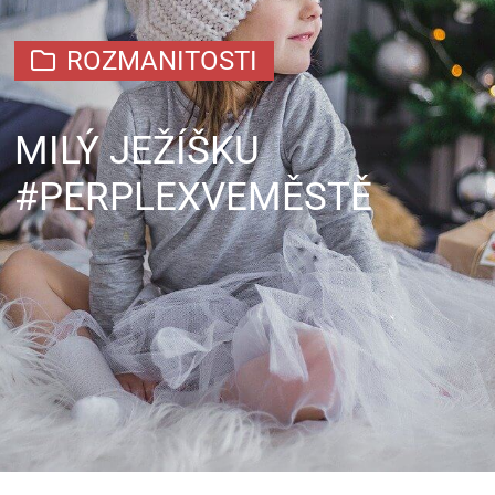
ROZMANITOSTI
MILÝ JEŽÍŠKU
#PERPLEXVEMĚSTĚ