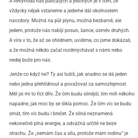
A nevýhoda nás paličatých a ješitných je v tom, že
vždycky nějak vstaneme a jedeme dál okolnostem
navzdory. Možná na půl plynu, možná bezbarvě, ale
jedem, protože nás nabíjí posun, šance, úsměv druhých.
A víra v to, že až se ohlídnem, uvidíme, co jsme dokázali,
a že možná někdo začal rozdmýchávat s námi nebo
nedej bože pro nás.
Jenže co když ne? Ty asi tušíš, jak snadno se dá jeden
nebo jedna přehlídnout a považovat za samozřejmost.
Měl jsi mi to říct dřív. Že čím budu silnější, tím míň někoho
napadne, jak moc by se šikla pomoc. Že čím víc se budu
smát, tím víc budu i brečet. Že silná neznamená
nekonečně plná energie, a odvážná určitě ne beze
strachu. Že „nemám čas a sílu, protože mám rodinu“ je