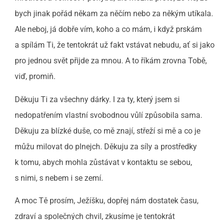
bych jinak pořád někam za něčím nebo za někým utíkala.
Ale neboj, já dobře vím, koho a co mám, i když prskám
a spílám Ti, že tentokrát už fakt vstávat nebudu, ať si jako
pro jednou svět přijde za mnou. A to říkám zrovna Tobě,
viď, promiň.
Děkuju Ti za všechny dárky. I za ty, který jsem si
nedopatřením vlastní svobodnou vůlí způsobila sama.
Děkuju za blízké duše, co mě znají, střeží si mě a co je
můžu milovat do plnejch. Děkuju za síly a prostředky
k tomu, abych mohla zůstávat v kontaktu se sebou,
s nimi, s nebem i se zemí.
A moc Tě prosím, Ježíšku, dopřej nám dostatek času,
zdraví a společných chvil, zkusíme je tentokrát