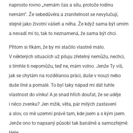
naprosto rovno „nemám čas a sílu, protože rodinu
nemám“. Že sebedůvěra a zranitelnost se nevylučují,
stejně jako životní vášeň a něha. Že když sama být umím
a nevadí mi to, tak to neznamená, že sama být chci.
Přitom si říkám, že by mi stačilo vlastně málo.
V některých situacích už piluju zřetelný nemůžu, nechci,
s tímhle ti nepomůžu, teď ne, mám volno. Jenže Ty víš,
jak se chytám na rozdělanou práci, duše v nouzi nebo
duše líné a pomalé. To byl taky nápad mi dát tuhle
vlastnost do vínku! A je snad hřích doufat, že se uděje
i něco zvenku? Jen mžik, věta, pár milých zastavení
a slov, co mě uzemní právě tam, kde jsem a s kým jsem.
Jenže ono to napsaný působí tak banálně a samozřejmě.
Hele: