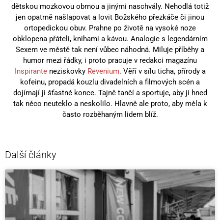
dětskou mozkovou obrnou a jinými naschvály. Nehodlá totiž
jen opatrně našlapovat a lovit Božského přezkáče či jinou
ortopedickou obuv. Prahne po životě na vysoké noze
obklopena přáteli, knihami a kávou. Analogie s legendárním
Sexem ve městě tak není vůbec náhodná. Miluje příběhy a
humor mezi řádky, i proto pracuje v redakci magazínu
Inspirante
neziskovky
Revenium
. Věří v sílu ticha, přírody a
kofeinu, propadá kouzlu divadelních a filmových scén a
dojímají ji šťastné konce. Tajně tančí a sportuje, aby ji hned
tak něco neuteklo a neskolilo. Hlavně ale proto, aby měla k
často rozběhaným lidem blíž.
Další články