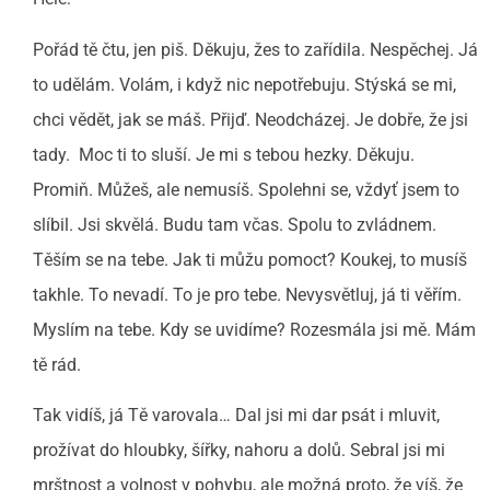
Pořád tě čtu, jen piš. Děkuju, žes to zařídila. Nespěchej. Já
to udělám. Volám, i když nic nepotřebuju. Stýská se mi,
chci vědět, jak se máš. Přijď. Neodcházej. Je dobře, že jsi
tady. Moc ti to sluší. Je mi s tebou hezky. Děkuju.
Promiň. Můžeš, ale nemusíš. Spolehni se, vždyť jsem to
slíbil. Jsi skvělá. Budu tam včas. Spolu to zvládnem.
Těším se na tebe. Jak ti můžu pomoct? Koukej, to musíš
takhle. To nevadí. To je pro tebe. Nevysvětluj, já ti věřím.
Myslím na tebe. Kdy se uvidíme? Rozesmála jsi mě. Mám
tě rád.
Tak vidíš, já Tě varovala… Dal jsi mi dar psát i mluvit,
prožívat do hloubky, šířky, nahoru a dolů. Sebral jsi mi
mrštnost a volnost v pohybu, ale možná proto, že víš, že