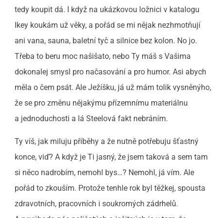
tedy koupit dá. I když na ukázkovou ložnici v katalogu
Ikey koukám už věky, a pořád se mi nějak nezhmotňují
ani vana, sauna, baletní tyč a silnice bez kolon. No jo.
Třeba to beru moc našišato, nebo Ty máš s Vašima
dokonalej smysl pro načasování a pro humor. Asi abych
měla o čem psát. Ale Ježíšku, já už mám tolik vysněnýho,
že se pro změnu nějakýmu přízemnímu materiálnu
a jednoduchosti a lá Steelová fakt nebráním.
Ty víš, jak miluju příběhy a že nutně potřebuju šťastný
konce, viď? A když je Ti jasný, že jsem taková a sem tam
si něco nadrobím, nemohl bys…? Nemohl, já vím. Ale
pořád to zkouším. Protože tenhle rok byl těžkej, spousta
zdravotních, pracovních i soukromých zádrhelů.