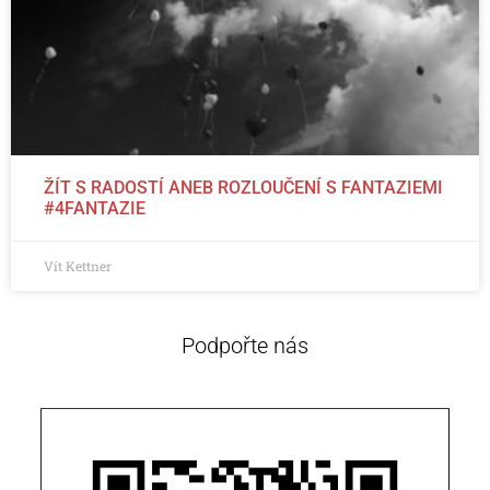
ŽÍT S RADOSTÍ ANEB ROZLOUČENÍ S FANTAZIEMI
#4FANTAZIE
Vít Kettner
Podpořte nás