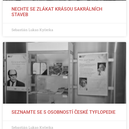
NECHTE SE ZLÁKAT KRÁSOU SAKRÁLNÍCH
STAVEB
Sebastián Lukas Kyčerka
SEZNAMTE SE S OSOBNOSTÍ ČESKÉ TYFLOPEDIE
Sebastián Lukas Kyčerka