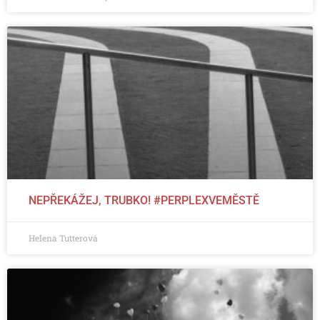
NEPŘEKÁŽEJ, TRUBKO! #PERPLEXVEMĚSTĚ
Helena Tutterová