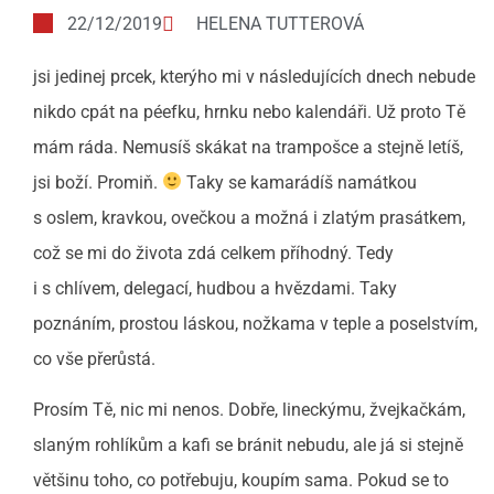
22/12/2019
HELENA TUTTEROVÁ
jsi jedinej prcek, kterýho mi v následujících dnech nebude
nikdo cpát na péefku, hrnku nebo kalendáři. Už proto Tě
mám ráda. Nemusíš skákat na trampošce a stejně letíš,
jsi boží. Promiň.
Taky se kamarádíš namátkou
s oslem, kravkou, ovečkou a možná i zlatým prasátkem,
což se mi do života zdá celkem příhodný. Tedy
i s chlívem, delegací, hudbou a hvězdami. Taky
poznáním, prostou láskou, nožkama v teple a poselstvím,
co vše přerůstá.
Prosím Tě, nic mi nenos. Dobře, lineckýmu, žvejkačkám,
slaným rohlíkům a kafi se bránit nebudu, ale já si stejně
většinu toho, co potřebuju, koupím sama. Pokud se to