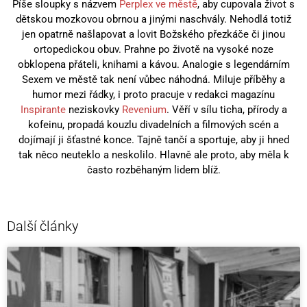
Píše sloupky s názvem
Perplex ve městě
, aby cupovala život s
dětskou mozkovou obrnou a jinými naschvály. Nehodlá totiž
jen opatrně našlapovat a lovit Božského přezkáče či jinou
ortopedickou obuv. Prahne po životě na vysoké noze
obklopena přáteli, knihami a kávou. Analogie s legendárním
Sexem ve městě tak není vůbec náhodná. Miluje příběhy a
humor mezi řádky, i proto pracuje v redakci magazínu
Inspirante
neziskovky
Revenium
. Věří v sílu ticha, přírody a
kofeinu, propadá kouzlu divadelních a filmových scén a
dojímají ji šťastné konce. Tajně tančí a sportuje, aby ji hned
tak něco neuteklo a neskolilo. Hlavně ale proto, aby měla k
často rozběhaným lidem blíž.
Další články