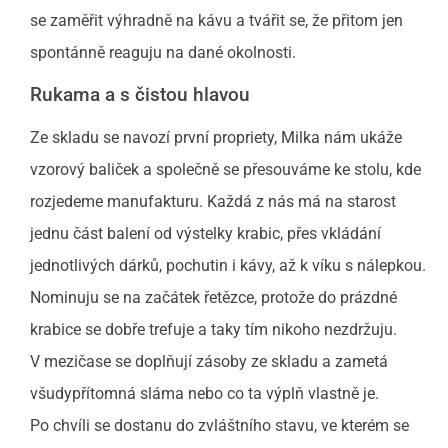
se zaměřit výhradně na kávu a tvářit se, že přitom jen
spontánně reaguju na dané okolnosti.
Rukama a s čistou hlavou
Ze skladu se navozí první propriety, Milka nám ukáže
vzorový baliček a společně se přesouváme ke stolu, kde
rozjedeme manufakturu. Každá z nás má na starost
jednu část balení od výstelky krabic, přes vkládání
jednotlivých dárků, pochutin i kávy, až k víku s nálepkou.
Nominuju se na začátek řetězce, protože do prázdné
krabice se dobře trefuje a taky tím nikoho nezdržuju.
V mezičase se doplňují zásoby ze skladu a zametá
všudypřítomná sláma nebo co ta výplň vlastně je.
Po chvíli se dostanu do zvláštního stavu, ve kterém se