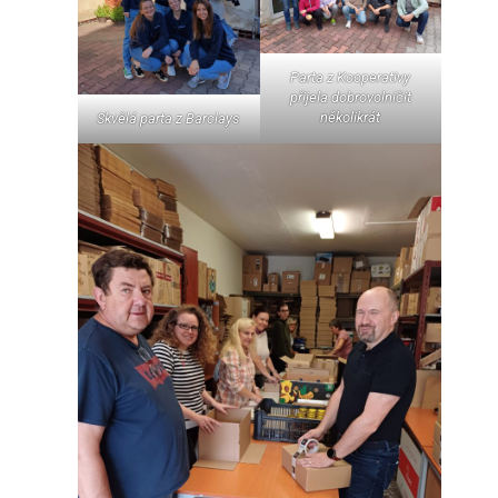
Parta z Kooperativy
přijela dobrovolničit
několikrát
Skvělá parta z Barclays