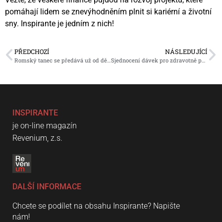
pomáhají lidem se znevýhodněním plnit si kariérní a životní
sny. Inspirante je jedním z nich!
PŘEDCHOZÍ
NÁSLEDUJÍCÍ
Romský tanec se předává už od dětství
Sjednocení dávek pro zdravotně postižené pod ČSSZ
INSPIRANTE
je on-line magazín
Revenium, z.s.
DALŠÍ INFORMACE
Chcete se podílet na obsahu Inspirante? Napište
nám!