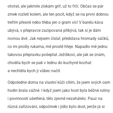
otvírat, ale jakmile získám grif, už to frčí. Občas se pár
zrnek rozletí kolem, ale ten pocit, když se na první dobrou
trefím přesně nebo třeba jen o gram víc! V barelu káva
ubývá, v přepravce zazipovaná přibývá, tak si je dám
rovnou dvě. Jak nejsem číslař, představa hromady sáčků,
co mi prošly rukama, mě prostě hřeje. Napadlo mě jednu
takovou přepravku pošeptat Ježíškovi, ale jak se znám,
chodila bych se pak v lednu do kuchyně kochat
a nechtěla bych ji vůbec načít.
Odpoledne doma na vlastní kůži cítím, že jsem svých osm
hodin brala vážně. I když jsem jako host byla běžné rutiny
i povinností ušetřená, tělo zjevně nezahálelo. Pauz na
různá zařizování, odpočinek i jídlo bylo dost, jenže já si