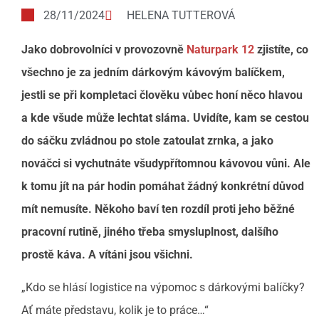
28/11/2024
HELENA TUTTEROVÁ
Jako dobrovolníci v provozovně
Naturpark 12
zjistíte, co
všechno je za jedním dárkovým kávovým balíčkem,
jestli se při kompletaci člověku vůbec honí něco hlavou
a kde všude může lechtat sláma. Uvidíte, kam se cestou
do sáčku zvládnou po stole zatoulat zrnka, a jako
nováčci si vychutnáte všudypřítomnou kávovou vůni. Ale
k tomu jít na pár hodin pomáhat žádný konkrétní důvod
mít nemusíte. Někoho baví ten rozdíl proti jeho běžné
pracovní rutině, jiného třeba smysluplnost, dalšího
prostě káva. A vítáni jsou všichni.
„Kdo se hlásí logistice na výpomoc s dárkovými balíčky?
Ať máte představu, kolik je to práce…“