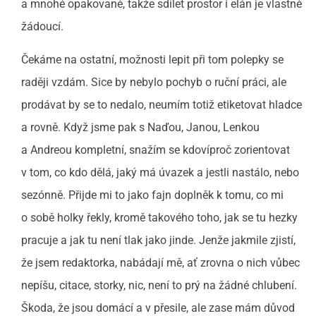
a mnohé opakovaně, takže sdílet prostor i elán je vlastně
žádoucí.
Čekáme na ostatní, možnosti lepit při tom polepky se
raději vzdám. Sice by nebylo pochyb o ruční práci, ale
prodávat by se to nedalo, neumím totiž etiketovat hladce
a rovně. Když jsme pak s Naďou, Janou, Lenkou
a Andreou kompletní, snažím se kdovíproč zorientovat
v tom, co kdo dělá, jaký má úvazek a jestli nastálo, nebo
sezónně. Přijde mi to jako fajn doplněk k tomu, co mi
o sobě holky řekly, kromě takového toho, jak se tu hezky
pracuje a jak tu není tlak jako jinde. Jenže jakmile zjistí,
že jsem redaktorka, nabádají mě, ať zrovna o nich vůbec
nepíšu, citace, storky, nic, není to prý na žádné chlubení.
Škoda, že jsou domácí a v přesile, ale zase mám důvod