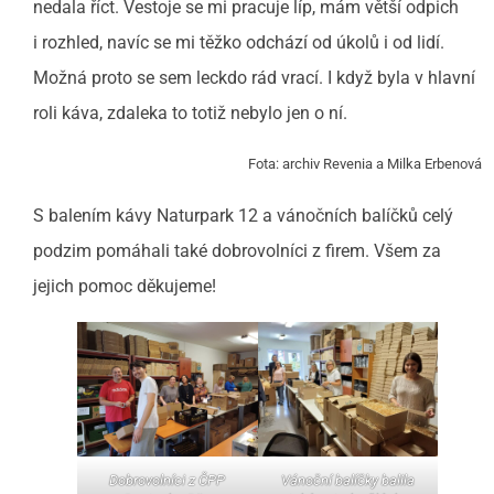
nedala říct. Vestoje se mi pracuje líp, mám větší odpich
i rozhled, navíc se mi těžko odchází od úkolů i od lidí.
Možná proto se sem leckdo rád vrací. I když byla v hlavní
roli káva, zdaleka to totiž nebylo jen o ní.
Fota: archiv Revenia a Milka Erbenová
S balením kávy Naturpark 12 a vánočních balíčků celý
podzim pomáhali také dobrovolníci z firem. Všem za
jejich pomoc děkujeme!
Dobrovolníci z ČPP
Vánoční balíčky balila