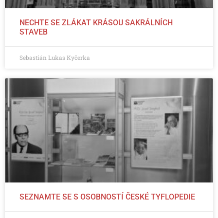
NECHTE SE ZLÁKAT KRÁSOU SAKRÁLNÍCH
STAVEB
Sebastián Lukas Kyčerka
SEZNAMTE SE S OSOBNOSTÍ ČESKÉ TYFLOPEDIE