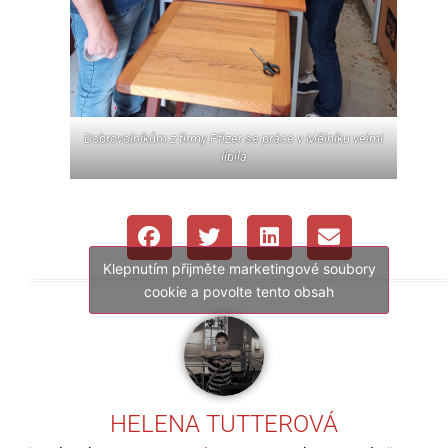
Dobrovolníkům z firmy Pfizer se práce v Mělníku velmi
líbila
Klepnutím přijměte marketingové soubory
cookie a povolte tento obsah
HELENA TUTTEROVÁ