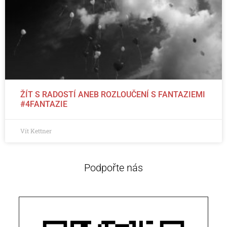
ŽÍT S RADOSTÍ ANEB ROZLOUČENÍ S FANTAZIEMI
#4FANTAZIE
Vít Kettner
Podpořte nás