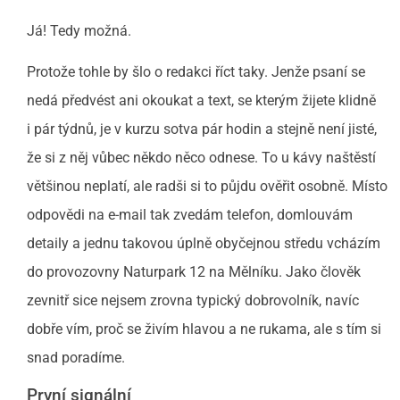
Já! Tedy možná.
Protože tohle by šlo o redakci říct taky. Jenže psaní se
nedá předvést ani okoukat a text, se kterým žijete klidně
i pár týdnů, je v kurzu sotva pár hodin a stejně není jisté,
že si z něj vůbec někdo něco odnese. To u kávy naštěstí
většinou neplatí, ale radši si to půjdu ověřit osobně. Místo
odpovědi na e-mail tak zvedám telefon, domlouvám
detaily a jednu takovou úplně obyčejnou středu vcházím
do provozovny Naturpark 12 na Mělníku. Jako člověk
zevnitř sice nejsem zrovna typický dobrovolník, navíc
dobře vím, proč se živím hlavou a ne rukama, ale s tím si
snad poradíme.
První signální