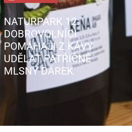
NATURPARK 12:
DOBROVOLNÍCI
POMÁHAJÍ Z KÁVY
UDĚLAT PATŘIČNĚ
MLSNÝ DÁREK