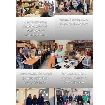
Kolegové Hanka a Ivan
A pak ještě dámy
s pomocníky z Mondi
z Deloitte připravily
desítky našich
vánočních krabic
Také přátelé z ČEZ přijeli
Dobrovolníci z ČEZ
pomáhat několikrát
v mělnickém skladu
a v hojném počtu.
při balení dárků