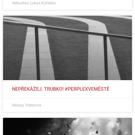
Sebastián Lukas Kyčerka
NEPŘEKÁŽEJ, TRUBKO! #PERPLEXVEMĚSTĚ
Helena Tutterová