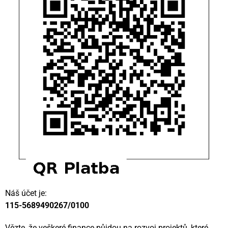
Náš účet je:
115-5689490267/0100
Vězte, že veškeré finance půjdou na rozvoj projektů, které