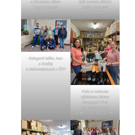
a Deutsche Börse
také autorka článku
Prague Branch
Helča Tutterová
z Inspirante
Kolegové Milka, Ivan
a Ondřej
s dobrovolnicemi z ČPP
Práci s voňavou
výběrovou kávou
Naturpark 12 si
vyzkoušely také
dobrovolnice z Deloitte