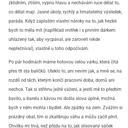
zklidním, ztiším, vypnu hlavu a nechávám ruce dělat to,
co dělat mají. Jasné úkoly, rychlý a hmatatelný výsledek,
paráda. Když zaplaším vlastní nároky na to, jak hezké
bych to měla mít (například vnitřek i s prvním dárkem
uhlazený tak, aby vycpával, ale zároveň nikde
nepřečníval), vlastně u toho odpočívám.
Po pár hodinách máme hotovou celou várku, která čítá
přes tři sta balíčků. Uteklo to, ani nevím jak, a mně se, na
rozdíl od těch, kterým končí pracovní doba, domů ani
nechce. Tak si střihnu ještě vážení, a jestli mě to předtím
bavilo, u barelu s kávou mi došla slova úplně, možná
bych v něm mohla i bydlet. Ale zpátky na zem. Zvážím si
prázdný obal, tím si zkalibruju váhu a můžu začít plnit.
Chvilku mi trvá, než přijdu na to, jak slisovaný sáček