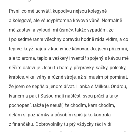
První, co mě uchvátí, kupodivu nejsou kolegyně
a kolegové, ale všudypřítomná kávová vůně. Normálně
mě zastaví a vyloudí mi úsměv, takže vypadám, že
i po sedmé ranní všechny opravdu hodně ráda vidím, a co
teprve, když najdu v kuchyňce kávovar. Jo, jsem přízemní,
ale to aroma, teplo a veškerý inventář spojený s kávou mě
něčím oslovuje. Jsou tu barely, přepravky, sáčky, polepky,
krabice, víka, váhy a různé stroje, až si musím připomínat,
že jsem se nepřišla jenom dívat. Hanka s Milkou, Ondrou,
Ivanem a pak i Sašou mají naštěstí svou práci a taky
pochopení, takže je neruší, že chodím, kam chodím,
dělám si poznámky a působím spíš jako kontrola
z finančáku. Dobrovolníky tu prý vždycky rádi vidí