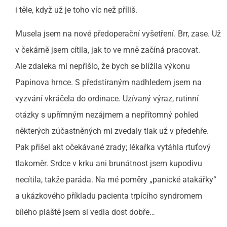
i těle, když už je toho víc než příliš.
Musela jsem na nové předoperační vyšetření. Brr, zase. Už
v čekárně jsem cítila, jak to ve mně začíná pracovat.
Ale zdaleka mi nepřišlo, že bych se blížila výkonu
Papinova hrnce. S předstíraným nadhledem jsem na
vyzvání vkráčela do ordinace. Uzívaný výraz, rutinní
otázky s upřímným nezájmem a nepřítomný pohled
některých zúčastněných mi zvedaly tlak už v předehře.
Pak přišel akt očekávané zrady; lékařka vytáhla rtuťový
tlakoměr. Srdce v krku ani brunátnost jsem kupodivu
necítila, takže paráda. Na mé poměry „panické atakářky“
a ukázkového příkladu pacienta trpícího syndromem
bílého pláště jsem si vedla dost dobře…