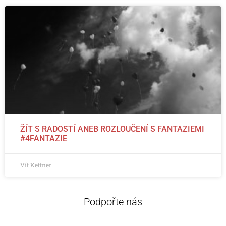
ŽÍT S RADOSTÍ ANEB ROZLOUČENÍ S FANTAZIEMI
#4FANTAZIE
Vít Kettner
Podpořte nás