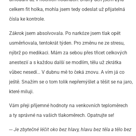
celkem fit holka, mohla jsem tedy odeslat už přijatelná
čísla ke kontrole.
Zákrok jsem absolvovala. Po narkóze jsem tlak opět
usměrňovala, tentokrát týden. Pro změnu ne ze stresu,
nýbrž po medikaci. Mám za sebou přes třicet celkových
anestezií a s každou další se modlím, tělu už zkrátka
vůbec nesedí… V dubnu mě to čeká znovu. A vím já co
ještě. Snažím se o tom tolik nepřemýšlet a těšit se na jaro,
které miluji.
Vám přeji příjemné hodnoty na venkovních teploměrech
a ty správné na vašich tlakoměrech. Opatrujte se!
─ Je zbytečné léčit oko bez hlavy, hlavu bez těla a tělo bez