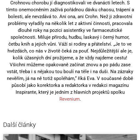
Crohnovu chorobu jí diagnostikovali ve dvanácti letech. S
tímto onemocněním zažívá pořádnou dávku chaosu, trápení a
bolesti, ale nevzdává to. Ani ona, ani Crohn. Než ji zdravotní
problémy vyřadily na několik let z aktivní činnosti, pracovala
dlouhé roky na pozici asistentky ve farmaceutické
společnosti. Miluje přírodu, hudbu, laskavý i černý humor,
četbu knih a jejich vůni. Váží si rodiny a přátelství. „Je to ve
hvězdách, co nás v životě čeká za pouť. Nejdůležitější ale je,
kolik úžasných dní prožijeme, a že vždy najdeme cestu!
Všichni můžeme opakovaně začínat znovu a po pádu zase
vstát, třeba i s nějakou tou boulí na těle i na duši. Na zázraky
nevěřím, já na ně totiž spoléhám,“ říká Eva. V současné době
působí jako korektorka a redaktorka v redakci magazínu
Inspirante, který je jedním z hlavních projektů spolku
Revenium
.
Další články