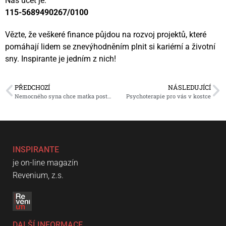
Náš účet je:
115-5689490267/0100
Vězte, že veškeré finance půjdou na rozvoj projektů, které
pomáhají lidem se znevýhodněním plnit si kariérní a životní
sny. Inspirante je jedním z nich!
PŘEDCHOZÍ
NÁSLEDUJÍCÍ
Nemocného syna chce matka postavit, prosí o pomoc
Psychoterapie pro vás v kostce
INSPIRANTE
je on-line magazín
Revenium, z.s.
DALŠÍ INFORMACE