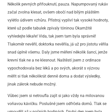
Několik pevných přifouknutí, pauza. Napumpovaný rukáv
začal zvolna klesat, ovšem obočí nad bílým pláštěm
vylétlo údivem vzhůru. Přístroj vyplivl tak vysoké hodnoty,
které už podle tabulek zpívaly tóninou Okamžitě
vyhledejte lékaře! Vida, tak jsem tam byla správně!
Tlakoměr nevěřil, doktorka nevěřila, já už pro jistotu věřila
snad úplně všemu. Daly jsme měření několik šancí, jenže
krevní tlak ne a ne klesnout. Naštěstí jsem z ordinace
vypochodovala bez léků a po svých, akorát s výzvou
měřit si tlak několikrát denně doma a dodat výsledky,
jinak zákrok nebude možný.
Vůbec jsem si netroufla zajít si jako vždy na milovanou
voňavou kávičku. Poslušně jsem odfrčela domů. Tlak se
umoudřil až v nočních hodinách. Druhý den jsem byla