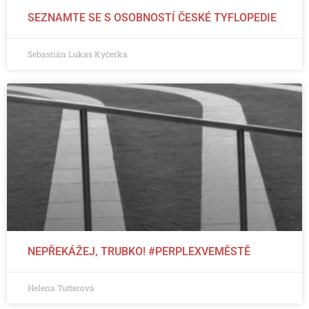
SEZNAMTE SE S OSOBNOSTÍ ČESKÉ TYFLOPEDIE
Sebastián Lukas Kyčerka
NEPŘEKÁŽEJ, TRUBKO! #PERPLEXVEMĚSTĚ
Helena Tutterová