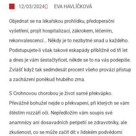
12/03/2024
EVA HAVLÍČKOVÁ
Objednat se na lékařskou prohlídku, předoperační
vyšetření, projít hospitalizací, zákrokem, léčením,
rekonvalescencí… Někdy je to nezbytné snad u každého.
Podstupujete-li však takové eskapády přibližně od tří let
a dnes je vám šestačtyřicet, někde se to na vás podepíše.
Zvlášť když tak sedmdesát procent všeho provází přístup
a zacházení poněkud hrubého zrna.
S Crohnovou chorobou je život samé překvápko.
Převážně bohužel nejde o překvapení, při kterých se vám
štěstím rozzáří oči. Nepředložím vám soupis své
anamnézy ani dosavadních peripetií se zdravotníky, ale
zkušenost, co se může začít dít v lidském podvědomí