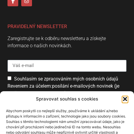
PRAVIDELNÝ NEWSLETTER
Zaregistrujte se k odběru newsletteru a získejte
informace o našich novinkách.
Souhlasím se zpracováním mých osobních údajů
Reveniem za účelem:posílání e-mailových novinek (je
možné se kdykoliv odhlásit).
Spravovat souhlas s cookies
Přihlásit
Abychom poskytli co nejlepší služby, používáme k ukládání a/nebo
přístupu k informacím o zařízení, technologie jako jsou soubory cookies.
Souhlas s těmito technologiemi nám umožní zpracovávat údaje, jako je
chování při procházení nebo jedinečná ID na tomto webu. Nesouhlas
PARTNEŘI
nebo odvolání souhlasu může nepříznivě ovlivnit určité vlastnosti a