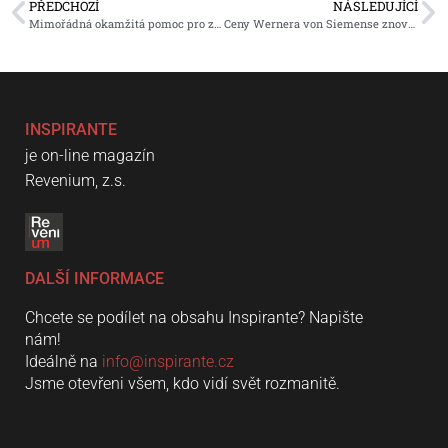
PŘEDCHOZÍ
NÁSLEDUJÍCÍ
Mimořádná okamžitá pomoc pro zasažené záplavami
Ceny Wernera von Siemense znovu vyhlášeny, přihlaste se
INSPIRANTE
je on-line magazín
Revenium, z.s.
DALŠÍ INFORMACE
Chcete se podílet na obsahu Inspirante? Napište
nám!
Ideálně na
info@inspirante.cz
Jsme otevřeni všem, kdo vidí svět rozmanitě.