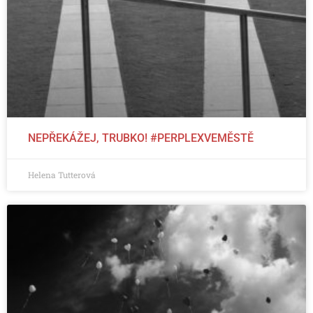
NEPŘEKÁŽEJ, TRUBKO! #PERPLEXVEMĚSTĚ
Helena Tutterová