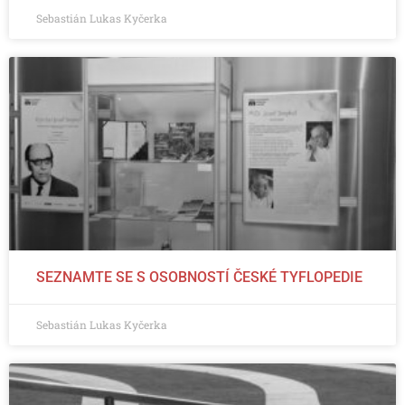
Sebastián Lukas Kyčerka
SEZNAMTE SE S OSOBNOSTÍ ČESKÉ TYFLOPEDIE
Sebastián Lukas Kyčerka