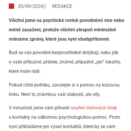
20/09/2024
REDAKCE
Všichni jsme na psychické rovině povodněmi více nebo
méně zasaženi, protože všichni alespoň minimálně
vnímáme zprávy, které jsou nyní všudypřítomné.
Buď se vás povodně bezprostředně dotýkají, nebo jde
o vaše příbuzné, přátele, známé, případně „jen“ lokality,
které máte rádi.
Pokud cítíte potřebu, zavolejte si o pomoc na krizovou
linku. Není to známkou vaší slabosti, ale síly.
V minulosti jsme vám přinesli
souhrn tísňových linek
s kontakty na odbornou psychologickou pomoc. Proto
nyní přikládáme jen výseč kontaktů, které by se vám