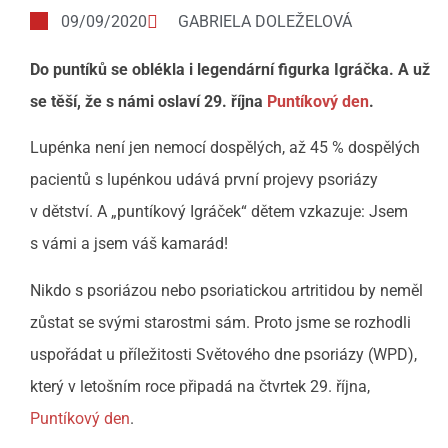
09/09/2020
GABRIELA DOLEŽELOVÁ
Do puntíků se oblékla i legendární figurka Igráčka. A už
se těší, že s námi oslaví 29. října
Puntíkový den
.
Lupénka není jen nemocí dospělých, až 45 % dospělých
pacientů s lupénkou udává první projevy psoriázy
v dětství. A „puntíkový Igráček“ dětem vzkazuje: Jsem
s vámi a jsem váš kamarád!
Nikdo s psoriázou nebo psoriatickou artritidou by neměl
zůstat se svými starostmi sám. Proto jsme se rozhodli
uspořádat u příležitosti Světového dne psoriázy (WPD),
který v letošním roce připadá na čtvrtek 29. října,
Puntíkový den
.