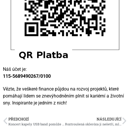
Náš účet je:
115-5689490267/0100
Vězte, že veškeré finance půjdou na rozvoj projektů, které
pomáhají lidem se znevýhodněním plnit si kariérní a životní
sny. Inspirante je jedním z nich!
PŘEDCHOZÍ
NÁSLEDUJÍCÍ
Koncert kapely USB band pomůže dvanáctileté dívce s kombinovaným postižením
Roztroušená skleróza ji nešetří, mladá žena se však nevzdává