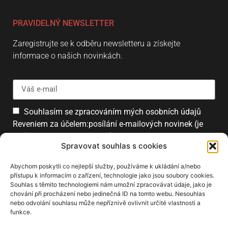
PRAVIDELNÝ NEWSLETTER
Zaregistrujte se k odběru newsletteru a získejte
informace o našich novinkách.
Souhlasím se zpracováním mých osobních údajů
Reveniem za účelem:posílání e-mailových novinek (je
možné se kdykoliv odhlásit).
Spravovat souhlas s cookies
Přihlásit
Abychom poskytli co nejlepší služby, používáme k ukládání a/nebo
přístupu k informacím o zařízení, technologie jako jsou soubory cookies.
Souhlas s těmito technologiemi nám umožní zpracovávat údaje, jako je
chování při procházení nebo jedinečná ID na tomto webu. Nesouhlas
PARTNEŘI
nebo odvolání souhlasu může nepříznivě ovlivnit určité vlastnosti a
funkce.