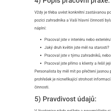
4) Popis pracovní praxe:
Vždy je třeba uvést konkrétní zastávanou poz
pozici zahradníka a Vaší hlavní činností byl
náplní:
Pracoval jste v interiéru nebo exteriéru
Jaký druh květin jste měl na starosti?
Pracoval jste v týmu zahradníků, nebo
Pracoval jste přímo s klienty a řešil j
Personalista by měl mít po přečtení jasnou 
prohřešek je nicneříkající strohost informa
činnosti.
5) Pravdivost údajů:
V životopise nikdy nelžete a nevymýšlejte si.