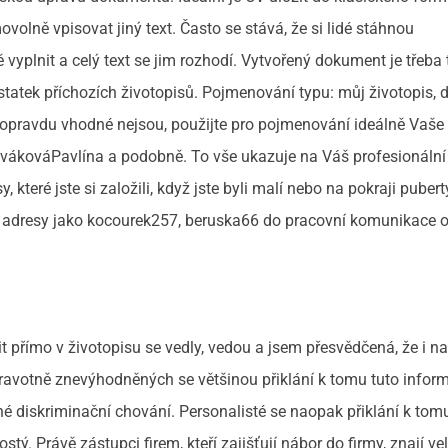
volně vpisovat jiný text. Často se stává, že si lidé stáhnou
vyplnit a celý text se jim rozhodí. Vytvořený dokument je třeba
statek příchozích životopisů. Pojmenování typu: můj životopis,
opravdu vhodné nejsou, použijte pro pojmenování ideálně Vaše 
vákováPavlína a podobně. To vše ukazuje na Váš profesionální 
které jste si založili, když jste byli malí nebo na pokraji pubert
é adresy jako kocourek257, beruska66 do pracovní komunikace 
t přímo v životopisu se vedly, vedou a jsem přesvědčená, že i na
ravotně znevýhodněných se většinou přiklání k tomu tuto infor
 diskriminační chování. Personalisté se naopak přiklání k tomu
tý. Právě zástupci firem, kteří zajišťují nábor do firmy, znají v