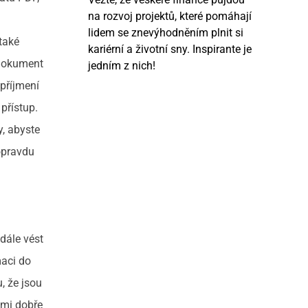
na rozvoj projektů, které pomáhají
lidem se znevýhodněním plnit si
 také
kariérní a životní sny. Inspirante je
 dokument
jedním z nich!
příjmení
přístup.
y, abyste
opravdu
dále vést
maci do
, že jsou
elmi dobře