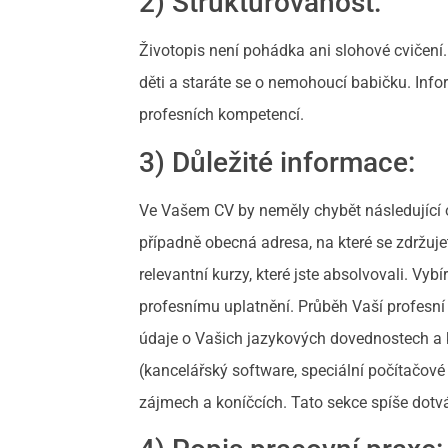
2) Strukturovanost:
Životopis není pohádka ani slohové cvičení.
děti a staráte se o nemohoucí babičku. Info
profesních kompetencí.
3) Důležité informace:
Ve Vašem CV by neměly chybět následující ob
případně obecná adresa, na které se zdržuj
relevantní kurzy, které jste absolvovali. V
profesnímu uplatnění. Průběh Vaší profesní pr
údaje o Vašich jazykových dovednostech a ko
(kancelářský software, speciální počítačov
zájmech a koníčcích. Tato sekce spíše dotvá