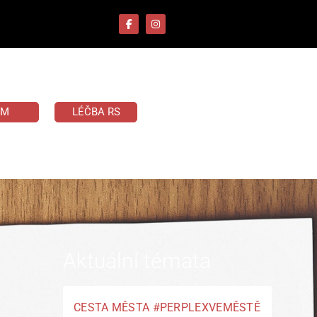
UM
LÉČBA RS
Aktuální témata
CESTA MĚSTA #PERPLEXVEMĚSTĚ