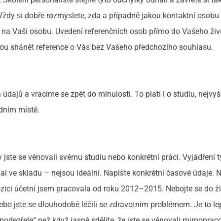
 Vždy si dobře rozmyslete, zda a případně jakou kontaktní osobu
 na Vaši osobu. Uvedení referenčních osob přímo do Vašeho živ
ou shánět reference o Vás bez Vašeho předchozího souhlasu.
dajů a vracíme se zpět do minulosti. To platí i o studiu, nejvyš
dním místě.
y jste se věnovali svému studiu nebo konkrétní práci. Vyjádření ty
lal ve skladu – nejsou ideální. Napište konkrétní časové údaje. 
ozici účetní jsem pracovala od roku 2012–2015. Nebojte se do ž
nebo jste se dlouhodobě léčili se zdravotním problémem. Je to le
„podezřele“ než když jasně sdělíte, že jste se věnovali mimopra