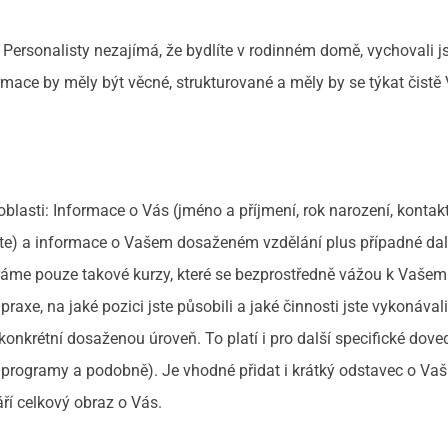
 Personalisty nezajímá, že bydlíte v rodinném domě, vychovali j
rmace by měly být věcné, strukturované a měly by se týkat čistě
lasti: Informace o Vás (jméno a příjmení, rok narození, kontakt
ete) a informace o Vašem dosaženém vzdělání plus případné dal
ybíráme pouze takové kurzy, které se bezprostředně vážou k Vaše
axe, na jaké pozici jste působili a jaké činnosti jste vykonávali.
nkrétní dosaženou úroveň. To platí i pro další specifické dove
é programy a podobně). Je vhodné přidat i krátký odstavec o Vaš
ří celkový obraz o Vás.