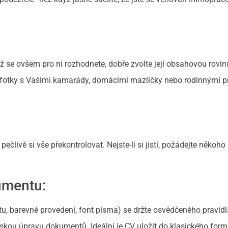
už se ovšem pro ni rozhodnete, dobře zvolte její obsahovou rovin
, fotky s Vašimi kamarády, domácími mazlíčky nebo rodinnými př
.
člivě si vše překontrolovat. Nejste-li si jistí, požádejte někoho
umentu:
u, barevné provedení, font písma) se držte osvědčeného pravid
řskou úpravu dokumentů. Ideální je CV uložit do klasického form