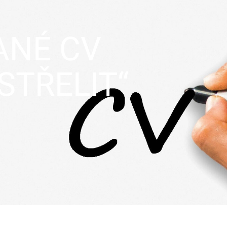
ANÉ CV
STŘELIT“