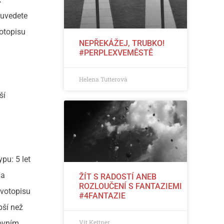
 uvedete
otopisu
NEPŘEKÁŽEJ, TRUBKO!
#PERPLEXVEMĚSTĚ
Helena Tutterová
ší
pu: 5 let
Na
ŽÍT S RADOSTÍ ANEB
ROZLOUČENÍ S FANTAZIEMI
ivotopisu
#4FANTAZIE
pší než
Vít Kettner
covním