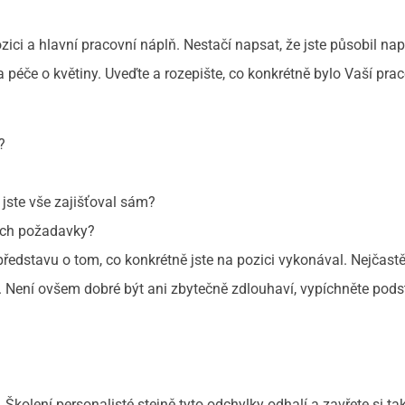
ici a hlavní pracovní náplň. Nestačí napsat, že jste působil nap
a péče o květiny. Uveďte a rozepište, co konkrétně bylo Vaší pra
?
 jste vše zajišťoval sám?
ejich požadavky?
představu o tom, co konkrétně jste na pozici vykonával. Nejčastě
cí. Není ovšem dobré být ani zbytečně zdlouhaví, vypíchněte pods
 Školení personalisté stejně tyto odchylky odhalí a zavřete si ta