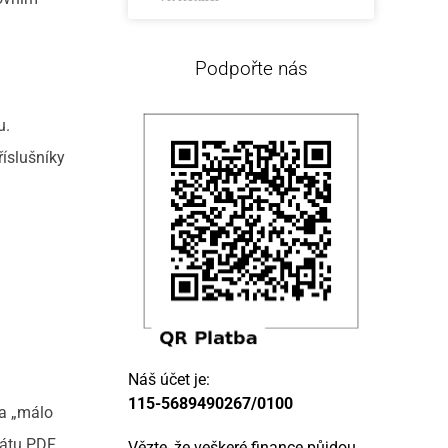
Podpořte nás
u.
íslušníky
Náš účet je:
115-5689490267/0100
la „málo
átu PDF,
Vězte, že veškeré finance půjdou