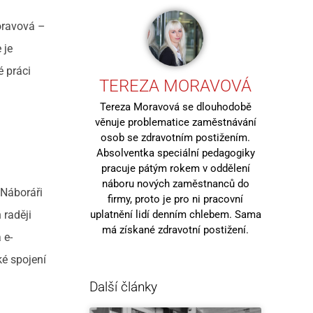
Moravová –
 je
é práci
TEREZA MORAVOVÁ
Tereza Moravová se dlouhodobě
věnuje problematice zaměstnávání
osob se zdravotním postižením.
Absolventka speciální pedagogiky
pracuje pátým rokem v oddělení
náboru nových zaměstnanců do
 Náboráři
firmy, proto je pro ni pracovní
 raději
uplatnění lidí denním chlebem. Sama
má získané zdravotní postižení.
 e-
ké spojení
Další články