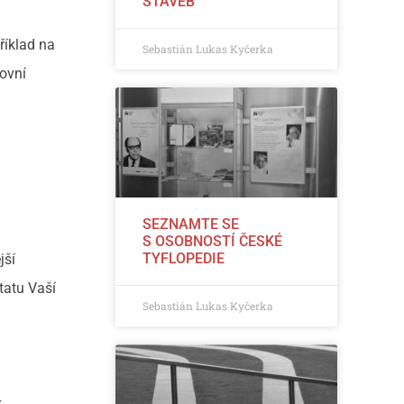
STAVEB
říklad na
Sebastián Lukas Kyčerka
covní
SEZNAMTE SE
S OSOBNOSTÍ ČESKÉ
TYFLOPEDIE
jší
tatu Vaší
Sebastián Lukas Kyčerka
k