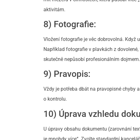
aktivitám.
8) Fotografie:
Vložení fotografie je věc dobrovolná. Když 
Například fotografie v plavkách z dovolené
skutečně nepůsobí profesionálním dojmem
9) Pravopis:
Vždy je potřeba dbát na pravopisné chyby a pe
o kontrolu.
10) Úprava vzhledu dok
U úpravy obsahu dokumentu (zarovnání text
je mnohdy více“. Zvolte standardní kancelá