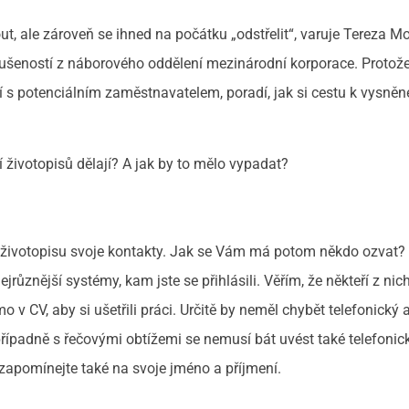
t, ale zároveň se ihned na počátku „odstřelit“, varuje Tereza 
kušeností z náborového oddělení mezinárodní korporace. Protože
cí s potenciálním zaměstnavatelem, poradí, jak si cestu k vysněn
ní životopisů dělají? A jak by to mělo vypadat?
 do životopisu svoje kontakty. Jak se Vám má potom někdo ozvat?
různější systémy, kam jste se přihlásili. Věřím, že někteří z nich
v CV, aby si ušetřili práci. Určitě by neměl chybět telefonický a
řípadně s řečovými obtížemi se nemusí bát uvést také telefonic
zapomínejte také na svoje jméno a příjmení.