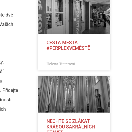
ste dvě
 Vašich
CESTA MĚSTA
#PERPLEXVEMĚSTĚ
y,
Helena Tutterová
ší
mu
 Přidejte
dnosti
ich
NECHTE SE ZLÁKAT
KRÁSOU SAKRÁLNÍCH