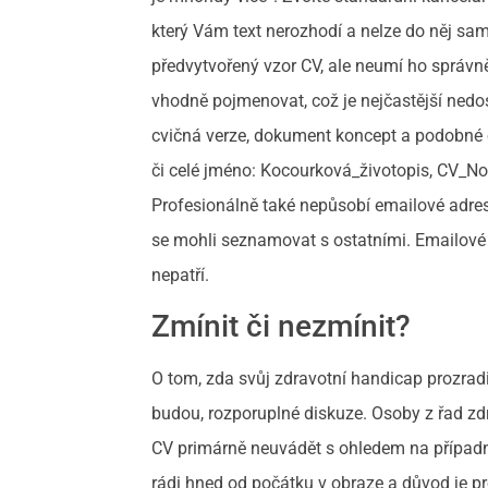
který Vám text nerozhodí a nelze do něj samo
předvytvořený vzor CV, ale neumí ho správně 
vhodně pojmenovat, což je nejčastější nedo
cvičná verze, dokument koncept a podobné 
či celé jméno: Kocourková_životopis, CV_No
Profesionálně také nepůsobí emailové adresy, 
se mohli seznamovat s ostatními. Emailov
nepatří.
Zmínit či nezmínit?
O tom, zda svůj zdravotní handicap prozradi
budou, rozporuplné diskuze. Osoby z řad zd
CV primárně neuvádět s ohledem na případné
rádi hned od počátku v obraze a důvod je pros