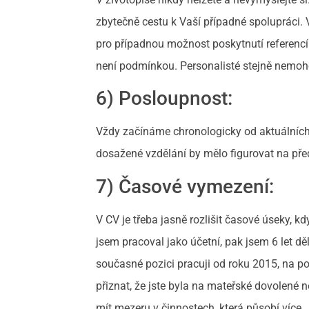
zbytečně cestu k Vaší případné spolupráci.
pro případnou možnost poskytnutí referencí
není podmínkou. Personalisté stejně nemoh
6) Posloupnost:
Vždy začínáme chronologicky od aktuálních ú
dosažené vzdělání by mělo figurovat na pře
7) Časové vymezení:
V CV je třeba jasně rozlišit časové úseky, kd
jsem pracoval jako účetní, pak jsem 6 let dě
současné pozici pracuji od roku 2015, na p
přiznat, že jste byla na mateřské dovolené 
mít mezeru v činnostech, která působí více 