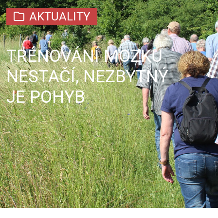
AKTUALITY
TRÉNOVÁNÍ MOZKU
NESTAČÍ, NEZBYTNÝ
JE POHYB