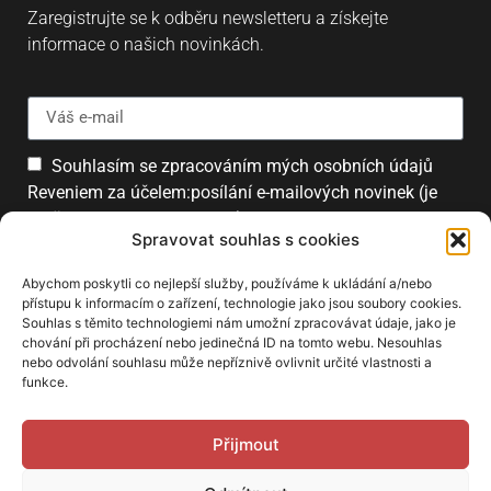
Zaregistrujte se k odběru newsletteru a získejte
informace o našich novinkách.
Souhlasím se zpracováním mých osobních údajů
Reveniem za účelem:posílání e-mailových novinek (je
možné se kdykoliv odhlásit).
Spravovat souhlas s cookies
Přihlásit
Abychom poskytli co nejlepší služby, používáme k ukládání a/nebo
přístupu k informacím o zařízení, technologie jako jsou soubory cookies.
Souhlas s těmito technologiemi nám umožní zpracovávat údaje, jako je
chování při procházení nebo jedinečná ID na tomto webu. Nesouhlas
PARTNEŘI
nebo odvolání souhlasu může nepříznivě ovlivnit určité vlastnosti a
funkce.
Přijmout