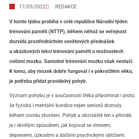
17/03/2022
REDAKCE
V tomto týdnu probíhá v celé republice Národní týden
trénování paměti (NTTP), během něhož se veřejnost
dozvídá prostřednictvím osvětových přednášek
a ukázkových lekcí trénování paměti o možnostech
cvičení mozku. Samotné trénování mozku však nestačí.
K tomu, aby mozek dobře fungoval i v pokročilém věku,
je potřeba přidat pravidelný pohyb.
Význam pohybu je v současnosti třeba připomínat i proto,
že fyzická i mentální kondice nejen seniorů doznaly
během covidu zhoršení. Pohyb a obzvláště ten v přírodě,
je i skvělým způsobem, jak bojovat se stresem,
depresemi, úzkostmi a dalšími psychickými obtížemi.