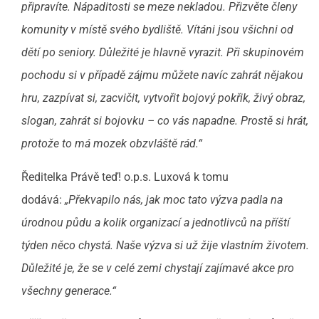
připravíte. Nápaditosti se meze nekladou. Přizvěte členy
komunity v místě svého bydliště. Vítáni jsou všichni od
dětí po seniory. Důležité je hlavně vyrazit. Při skupinovém
pochodu si v případě zájmu můžete navíc zahrát nějakou
hru, zazpívat si, zacvičit, vytvořit bojový pokřik, živý obraz,
slogan, zahrát si bojovku – co vás napadne. Prostě si hrát,
protože to má mozek obzvláště rád.“
Ředitelka Právě teď! o.p.s. Luxová k tomu
dodává:
„Překvapilo nás, jak moc tato výzva padla na
úrodnou půdu a kolik organizací a jednotlivců na příští
týden něco chystá. Naše výzva si už žije vlastním životem.
Důležité je, že se v celé
zemi c
hystají zajímavé akce pro
všechny generace.“