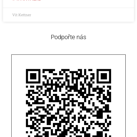
Vít Kettner
Podpořte nás