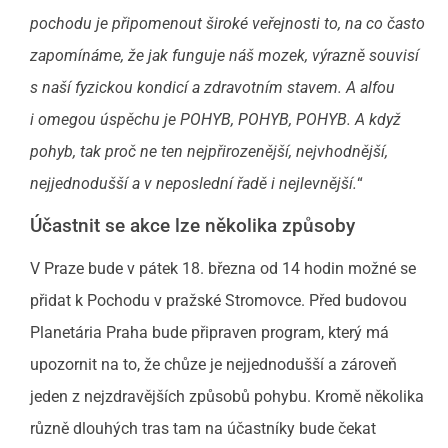
pochodu je připomenout široké veřejnosti to, na co často
zapomínáme, že jak funguje náš mozek, výrazně souvisí
s naší fyzickou kondicí a zdravotním stavem. A alfou
i omegou úspěchu je POHYB, POHYB, POHYB. A když
pohyb, tak proč ne ten nejpřirozenější, nejvhodnější,
nejjednodušší a
v
neposlední řadě i
nejlevnější.
“
Účastnit se akce lze několika způsoby
V Praze bude v pátek 18. března od 14 hodin možné se
přidat k Pochodu v pražské Stromovce. Před budovou
Planetária Praha bude připraven program, který má
upozornit na to, že chůze je nejjednodušší a zároveň
jeden z nejzdravějších způsobů pohybu. Kromě několika
různě dlouhých tras tam na účastníky bude čekat