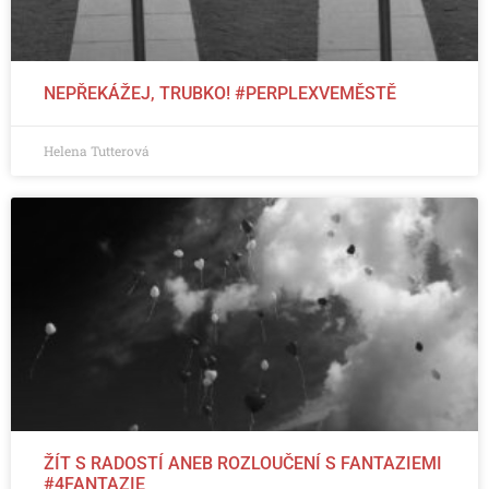
NEPŘEKÁŽEJ, TRUBKO! #PERPLEXVEMĚSTĚ
Helena Tutterová
ŽÍT S RADOSTÍ ANEB ROZLOUČENÍ S FANTAZIEMI
#4FANTAZIE