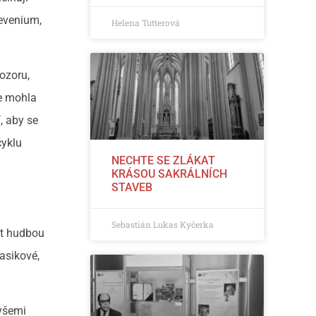
Revenium,
Helena Tutterová
ozoru,
se mohla
, aby se
cyklu
NECHTE SE ZLÁKAT
KRÁSOU SAKRÁLNÍCH
STAVEB
Sebastián Lukas Kyčerka
at hudbou
Basikové,
 všemi