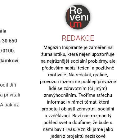
ála
REDAKCE
u 30 650
Magazín Inspirante je zaměřen na
7/0100.
žurnalistiku, která nejen upozorňuje
Adámkovi,
na nejrůznější sociální problémy, ale
především nabízí řešení a pozitivně
motivuje. Na redakci, grafice,
provozu i inzerci se podílejí převážně
dil Jiří
lidé se zdravotním (či jiným)
 přivítali
znevýhodněním. Tvoříme střechu
informaci v rámci témat, která
 A pak už
propojují oblasti zdravotní, sociální
a vzdělávací. Baví nás rozmanitý
pohled svět a doufáme, že bude s
námi bavit i vás. Vznikli jsme jako
jeden z projektů neziskové