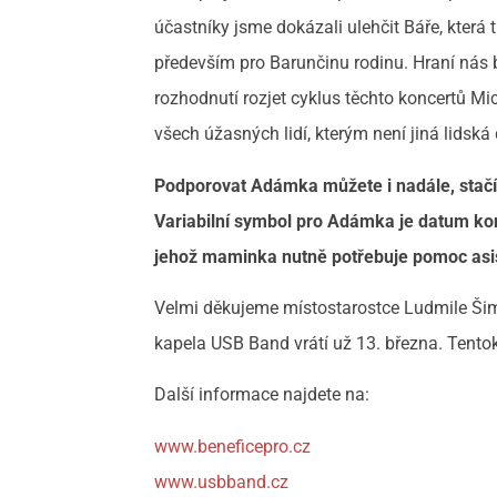
účastníky jsme dokázali ulehčit Báře, která t
především pro Barunčinu rodinu. Hraní nás 
rozhodnutí rozjet cyklus těchto koncertů 
všech úžasných lidí, kterým není jiná lidská
Podporovat Adámka můžete i nadále, stačí 
Variabilní symbol pro Adámka je datum kon
jehož maminka nutně potřebuje pomoc asis
Velmi děkujeme místostarostce Ludmile Ši
kapela USB Band vrátí už 13. března. Tentok
Další informace najdete na:
www.beneficepro.cz
www.usbband.cz