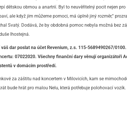
rpí dětskou obrnou a anartrií. Byl to neuvěřitelný pocit nejen pro 
baví, ale když jím můžeme pomoci, má úplně jiný rozměr,“ prozr
Michal Svatý. Dodává, že by obdobná pomoc nebyla možná bez z
 duše lhostejná.
váš dar poslat na účet Revenium, z.s.
115-
5689490267/0100.
certu: 07022020. Všechny finanční dary věnují organizátoři 
tentů v domácím prostředí.
mkové za záštitu nad koncertem v Milovicích, kam se mimocho
rát bude hrát pro malou Nelu, která potřebuje polohovací vozík.