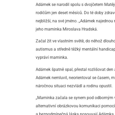
Adámek se narodil spolu s dvojčetem Matěje
rodičům jen deset měsíců. Do té doby zdrav
nejbližší, na své jméno. „Adámek najednou 
jeho maminka Miroslava Hradská.
Začal žít ve vlastním světě, do něhož dlouho
autismus a středně těžký mentální handicap. 
vypráví maminka.
Adámek špatně spal, přestal rozlišovat den 
Adámek nemluvil, neorientoval se časem, mí
náročnou situaci nezvládl a rodinu opustil.
„Maminka začala se synem pod odborným ved
alternativní obrázkovou komunikaci pomocí
a bezpodmínečná láska posouvají Adámka ku