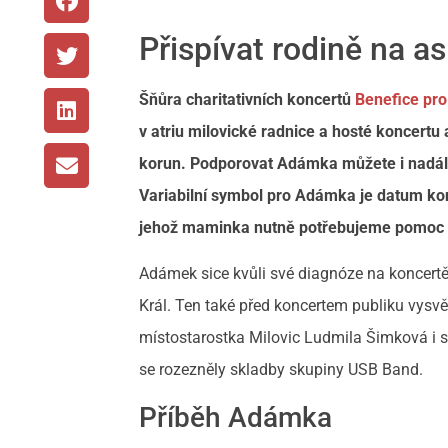
Přispívat rodině na a
Šňůra charitativních koncertů
Benefice pr
v atriu milovické radnice a hosté koncert
korun. Podporovat Adámka můžete i nadále
Variabilní symbol pro Adámka je datum kon
jehož maminka nutně potřebujeme pomoc a
Adámek sice kvůli své diagnóze na koncertě 
Král. Ten také před koncertem publiku vysvět
místostarostka Milovic Ludmila Šimková i 
se rozezněly skladby skupiny USB Band.
Příběh Adámka