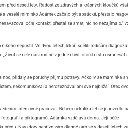
m před deseti lety. Radost ze zdravých a krásných kloučků vša
é a veselé miminko Adámek začalo být apatické, přestalo reago
nenavazoval oční kontakt, přestal se smát, nic ho nezajímalo,“
 nikoho nepustil. Ve dvou letech lékaři sdělili rodičům diagnózu
„Život se celé naší rodině v jedné chvíli otočil o sto osmdesát 
a noc, přidaly se poruchy příjmu potravy. Ačkoliv se maminka sn
stem, nekomunikoval a nerozeznával ani své nejbližší. Otec dvo
ením intenzivně pracovat. Během několika let se jí povedlo n
 fotografií a piktogramů. Adámka vzdělává doma. Její péče
předu. Navzdory nepříznivým diagnózám se v deseti letech za