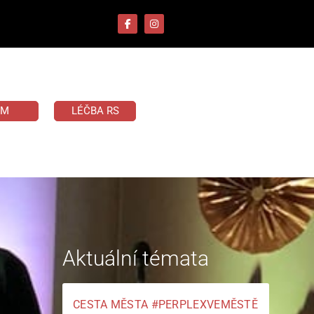
UM
LÉČBA RS
Aktuální témata
CESTA MĚSTA #PERPLEXVEMĚSTĚ