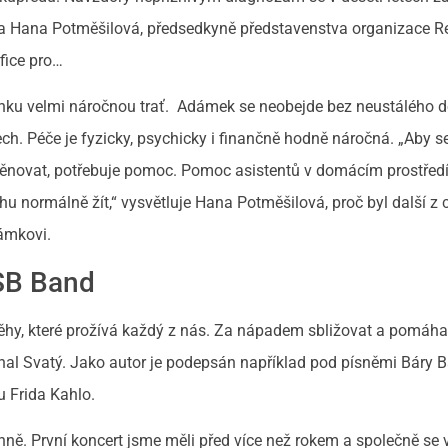
dla Hana Potměšilová, předsedkyně představenstva organizace 
fice pro…
inku velmi náročnou trať. Adámek se neobejde bez neustálého d
ech. Péče je fyzicky, psychicky i finančně hodně náročná. „Aby 
ovat, potřebuje pomoc. Pomoc asistentů v domácím prostředí
u normálně žít,“ vysvětluje Hana Potměšilová, proč byl další z 
ámkovi.
USB Band
ěhy, které prožívá každý z nás. Za nápadem sbližovat a pomáh
Michal Svatý. Jako autor je podepsán například pod písněmi Báry 
 Frida Kahlo.
nně. První koncert jsme měli před více než rokem a společně se