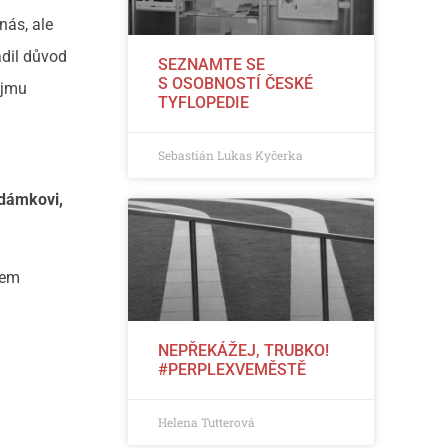
nás, ale
adil důvod
SEZNAMTE SE
S OSOBNOSTÍ ČESKÉ
ájmu
TYFLOPEDIE
Sebastián Lukas Kyčerka
Adámkovi,
dem
NEPŘEKÁŽEJ, TRUBKO!
#PERPLEXVEMĚSTĚ
Helena Tutterová