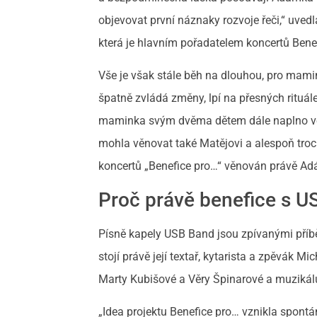
objevovat první náznaky rozvoje řeči,“ uve
která je hlavním pořadatelem koncertů Bene
Vše je však stále běh na dlouhou, pro mam
špatně zvládá změny, lpí na přesných rituál
maminka svým dvěma dětem dále naplno věn
mohla věnovat také Matějovi a alespoň troch
koncertů „Benefice pro…“ věnován právě Ad
Proč právě benefice s 
Písně kapely USB Band jsou zpívanými příb
stojí právě její textař, kytarista a zpěvák 
Marty Kubišové a Věry Špinarové a muzikálu
„Idea projektu Benefice pro… vznikla spontá