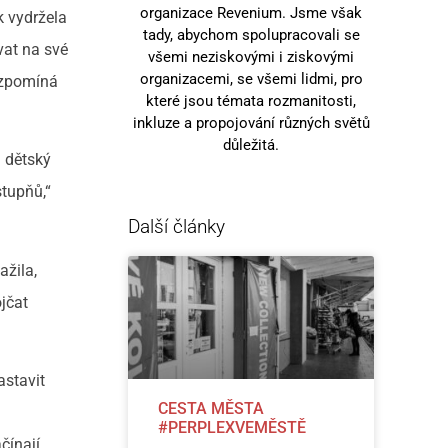
organizace Revenium. Jsme však
k vydržela
tady, abychom spolupracovali se
vat na své
všemi neziskovými i ziskovými
organizacemi, se všemi lidmi, pro
 vzpomíná
které jsou témata rozmanitosti,
inkluze a propojování různých světů
důležitá.
: dětský
stupňů,“
Další články
ažila,
jčat
astavit
CESTA MĚSTA
#PERPLEXVEMĚSTĚ
čínají