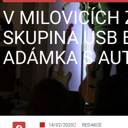
V MILOVICÍCH
SKUPINA USB 
ADÁMKA S AU
14/02/2020
REDAKCE