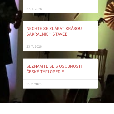
27. 7. 2026
NECHTE SE ZLÁKAT KRÁSOU
SAKRÁLNÍCH STAVEB
23. 7. 2026
SEZNAMTE SE S OSOBNOSTÍ
ČESKÉ TYFLOPEDIE
16. 7. 2026