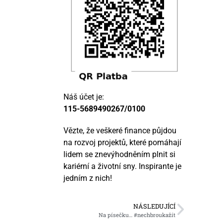
Náš účet je:
115-5689490267/0100
Vězte, že veškeré finance půjdou
na rozvoj projektů, které pomáhají
lidem se znevýhodněním plnit si
kariérní a životní sny. Inspirante je
jedním z nich!
NÁSLEDUJÍCÍ
Na písečku… #nechbroukažít