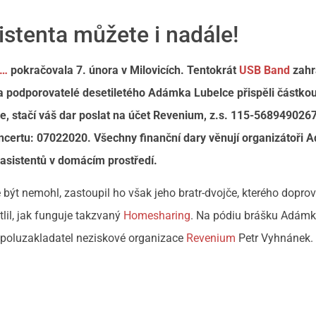
sistenta můžete i nadále!
o…
pokračovala 7. února v Milovicích. Tentokrát
USB Band
zahr
u a podporovatelé desetiletého Adámka Lubelce přispěli částko
, stačí váš dar poslat na účet Revenium, z.s. 115-568949026
certu: 07022020. Všechny finanční dary věnují organizátoři 
sistentů v domácím prostředí.
být nemohl, zastoupil ho však jeho bratr-dvojče, kterého doprovo
lil, jak funguje takzvaný
Homesharing
. Na pódiu brášku Adámka
spoluzakladatel neziskové organizace
Revenium
Petr Vyhnánek.