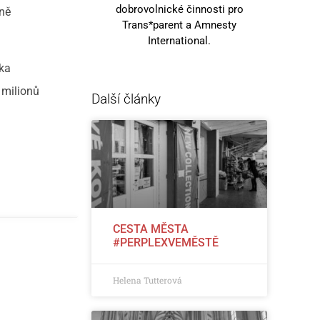
dobrovolnické činnosti pro
sně
Trans*parent a Amnesty
International.
tka
 milionů
Další články
CESTA MĚSTA
#PERPLEXVEMĚSTĚ
Helena Tutterová