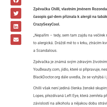
Zpěvačka Chilli, vlastním jménem Rozonda 
časopis gal-dem přiznala k alergii na tabák
CrazySexyCool.
„Nepařím – tedy, sem tam zajdu na večírek
to alergická. Dráždí mě to v krku, ztrácím k
a Scandalous.
Zpěvačka je známá svým zdravým životním st
YouBeauty.com, jídlo, které si připravuje, ne
BlackDoctor.org dále uvedla, že se vyhýbá 
Chilli však není jediná členka ženské skupi
Lopes, přezdívaná Left Eye, která zemřela 
závislostí na alkoholu a nějakou dobu strávi