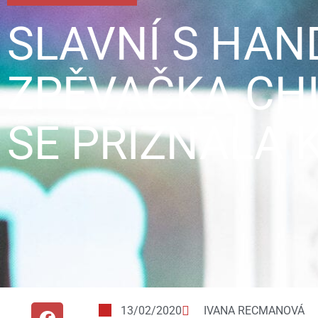
SLAVNÍ S HAN
ZPĚVAČKA CHIL
SE PŘIZNALA K
13/02/2020
IVANA RECMANOVÁ