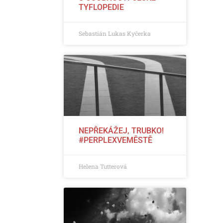
TYFLOPEDIE
Sebastián Lukas Kyčerka
NEPŘEKÁŽEJ, TRUBKO!
#PERPLEXVEMĚSTĚ
Helena Tutterová