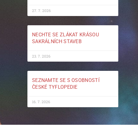
27. 7. 2026
NECHTE SE ZLÁKAT KRÁSOU
SAKRÁLNÍCH STAVEB
23. 7. 2026
SEZNAMTE SE S OSOBNOSTÍ
ČESKÉ TYFLOPEDIE
16. 7. 2026