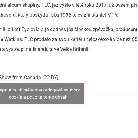
dní album skupiny, TLC, jež vyšlo v létě roku 2017, už ovšem pí
hovoru, který poskytla roku 1995 televizní stanici MTV.
lli a Left Eye byla a je dodnes její členkou zpěvačka, producen
e Watkins. TLC prodalo za svou kariéru celosvětově více než 65
 a vystoupí na Islandu a ve Velké Británii.
Show from Canada [CC BY]
lepnutím přijměte marketingové soubory
cookie a povolte tento obsah