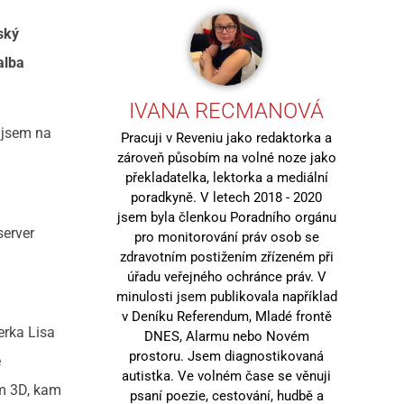
ský
alba
IVANA RECMANOVÁ
 jsem na
Pracuji v Reveniu jako redaktorka a
zároveň působím na volné noze jako
překladatelka, lektorka a mediální
poradkyně. V letech 2018 - 2020
jsem byla členkou Poradního orgánu
server
pro monitorování práv osob se
zdravotním postižením zřízeném při
úřadu veřejného ochránce práv. V
minulosti jsem publikovala například
v Deníku Referendum, Mladé frontě
erka Lisa
DNES, Alarmu nebo Novém
prostoru. Jsem diagnostikovaná
e
autistka. Ve volném čase se věnuji
um 3D, kam
psaní poezie, cestování, hudbě a