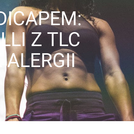
DICAPEM:
LI Z TLC
 ALERGII