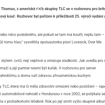
Thomas, z americké r’n’b skupiny TLC se v rozhovoru pro brit
ový kouř. Rozhovor byl pořízen k příležitosti 25. výročí vydání 
 nebo něco podobného, ale pokud se tam má kouřit, nejdu tam –
vůli tomu hlas,“ vysvětlila spoluautorka písní Lovesick, Over Me
ylem: cvičí, nejí vepřové a omezuje sladkosti. Jak uvedla pro 
smaží a její partner nesmí být kuřák. V rozhovoru pro server
i jehněčímu a doma vaří zdravou afroamerickou kuchyni.
ny TLC, která má či měla zdravotní omezení nebo postižení – rap
při automobilové nehodě v Hondurasu v roce 2002, se potýkala s
la v protialkoholní léčebně. Rok po její smrti vyšlo skupině alb