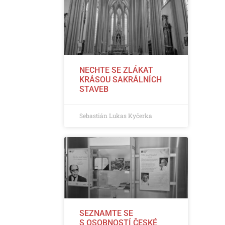
NECHTE SE ZLÁKAT
KRÁSOU SAKRÁLNÍCH
STAVEB
Sebastián Lukas Kyčerka
SEZNAMTE SE
S OSOBNOSTÍ ČESKÉ