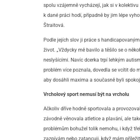
spolu vzájemně vycházejí, jak si v kolektivu
k dané práci hodí, případně by jim lépe vyho
Štraitová.
Podle jejích slov ji práce s handicapovanými
život. „Vždycky mě bavilo a těšilo se o ně
neslyšícími. Navíc dcerka trpí lehkým autism
problém více poznala, dovedla se vcítit do my
aby dosáhli maxima a současně byli spokoje
Vrcholový sport nemusí být na vrcholu
Ačkoliv dříve hodně sportovala a provozovala 
závodně věnovala atletice a plavání, ale tak
problémům bohužel tolik nemohu, i když třeb
zazpívám nebo zatancuji, když mám příleži