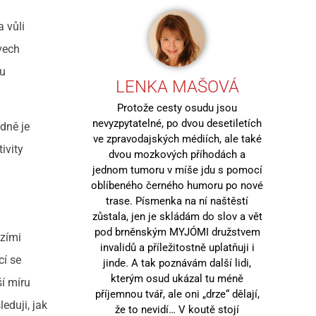
a vůli
vech
mu
LENKA MAŠOVÁ
Protože cesty osudu jsou
nevyzpytatelné, po dvou desetiletích
dně je
ve zpravodajských médiích, ale také
ivity
dvou mozkových příhodách a
jednom tumoru v míše jdu s pomocí
oblíbeného černého humoru po nové
trase. Písmenka na ní naštěstí
zůstala, jen je skládám do slov a vět
pod brněnským MYJÓMI družstvem
ozími
invalidů a příležitostně uplatňuji i
cí se
jinde. A tak poznávám další lidi,
kterým osud ukázal tu méně
í míru
příjemnou tvář, ale oni „drze“ dělají,
eduji, jak
že to nevidí… V koutě stojí