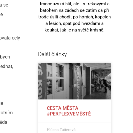
francouzská hůl, ale i s trekovými a
a se
batohem na zádech se zatím dá při
ie
troše úsilí chodit po horách, kopcích
a lesích, spát pod hvězdami a
koukat, jak je na světě krásně.
ovala celý
Další články
Abych
jednat,
se
CESTA MĚSTA
avotním
#PERPLEXVEMĚSTĚ
ráda
Helena Tutterová