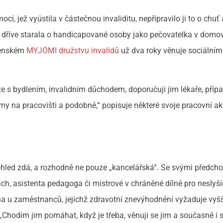
 jež vyústila v částečnou invaliditu, nepřipravilo ji to o chuť 
e dříve starala o handicapované osoby jako pečovatelka v domo
rněnském
MYJÓMI družstvu invalidů
už dva roky věnuje sociální
e s bydlením, invalidním důchodem, doporučuji jim lékaře, přípa
y na pracovišti a podobně,“ popisuje některé svoje pracovní akt
 pohled zdá, a rozhodně ne pouze „kancelářská“. Se svými předch
h, asistenta pedagoga či mistrové v chráněné dílně pro neslyší
a u zaměstnanců, jejichž zdravotní znevýhodnění vyžaduje vyšš
 „Chodím jim pomáhat, když je třeba, věnuji se jim a současně i sl