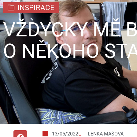
INSPIRACE
VŽDYCKY MĚ B
O NĚKOHO ST
13/05/2022
LENKA MAŠOVÁ