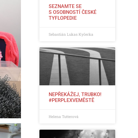
SEZNAMTE SE
S OSOBNOSTÍ ČESKÉ
TYFLOPEDIE
Sebastián Lukas Kyčerka
NEPŘEKÁŽEJ, TRUBKO!
#PERPLEXVEMĚSTĚ
Helena Tutterová