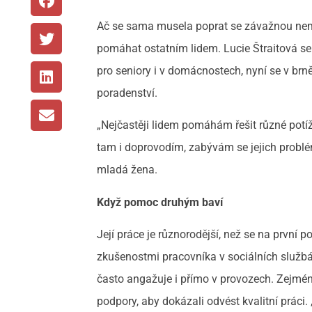
Ač se sama musela poprat se závažnou nemocí,
pomáhat ostatním lidem. Lucie Štraitová s
pro seniory i v domácnostech, nyní se v b
poradenství.
„Nejčastěji lidem pomáhám řešit různé potíž
tam i doprovodím, zabývám se jejich problém
mladá žena.
Když pomoc druhým baví
Její práce je různorodější, než se na první
zkušenostmi pracovníka v sociálních službác
často angažuje i přímo v provozech. Zejmén
podpory, aby dokázali odvést kvalitní práci.