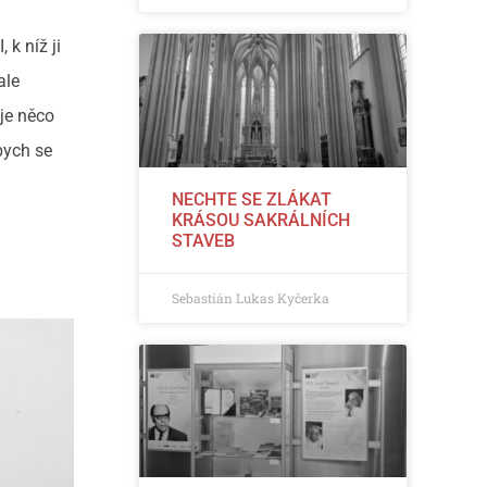
 k níž ji
ale
je něco
bych se
NECHTE SE ZLÁKAT
KRÁSOU SAKRÁLNÍCH
STAVEB
Sebastián Lukas Kyčerka