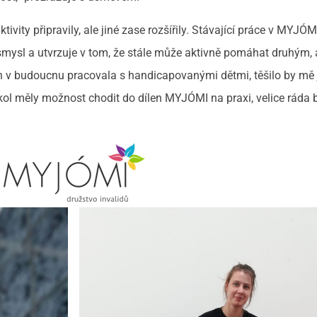
ivity připravily, ale jiné zase rozšířily. Stávající práce v MYJÓMI,
á smysl a utvrzuje v tom, že stále může aktivně pomáhat druhým, 
h v budoucnu pracovala s handicapovanými dětmi, těšilo by mě 
škol měly možnost chodit do dílen MYJÓMI na praxi, velice ráda 