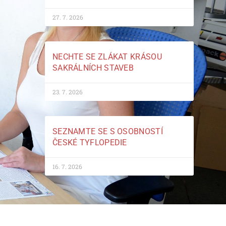
27. 7. 2026
NECHTE SE ZLÁKAT KRÁSOU
SAKRÁLNÍCH STAVEB
23. 7. 2026
SEZNAMTE SE S OSOBNOSTÍ
ČESKÉ TYFLOPEDIE
16. 7. 2026