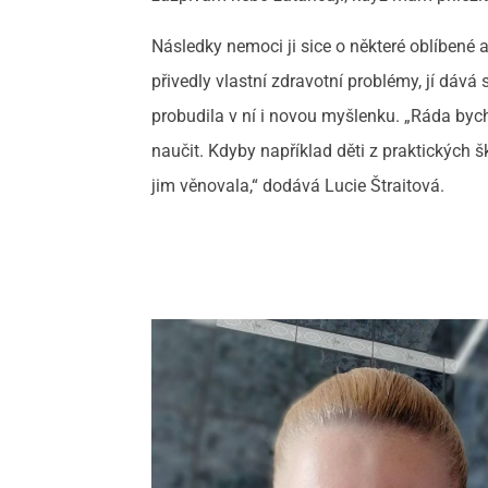
Následky nemoci ji sice o některé oblíbené akt
přivedly vlastní zdravotní problémy, jí dáv
probudila v ní i novou myšlenku. „Ráda byc
naučit. Kdyby například děti z praktických 
jim věnovala,“ dodává Lucie Štraitová.