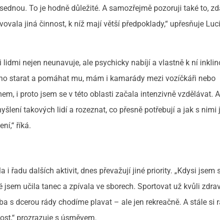
 sednou. To je hodně důležité. A samozřejmě pozoruji také to, zd
vovala jiná činnost, k níž mají větší předpoklady,“ upřesňuje Luc
 lidmi nejen neunavuje, ale psychicky nabíjí a vlastně k ní inklin
koho starat a pomáhat mu, mám i kamarády mezi vozíčkáři nebo
em, i proto jsem se v této oblasti začala intenzivně vzdělávat. 
šlení takových lidí a rozeznat, co přesně potřebují a jak s nimi 
ní,“ říká.
i řadu dalších aktivit, dnes převažují jiné priority. „Kdysi jsem 
é jsem učila tanec a zpívala ve sborech. Sportovat už kvůli zdr
a s dcerou rády chodíme plavat – ale jen rekreačně. A stále si 
tost,“ prozrazuje s úsměvem.