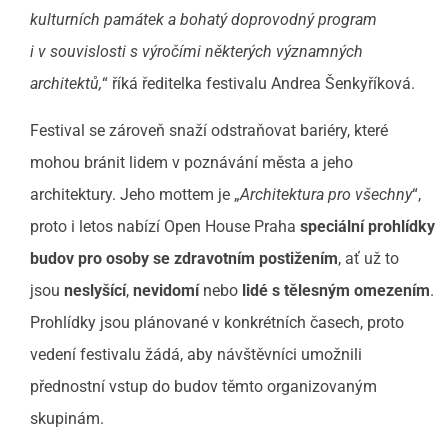
kulturních památek a bohatý doprovodný program
i v souvislosti s výročími některých významných
architektů,
“ říká ředitelka festivalu Andrea Šenkyříková.
Festival se zároveň snaží odstraňovat bariéry, které
mohou bránit lidem v poznávání města a jeho
architektury. Jeho mottem je „
Architektura pro všechny
“,
proto i letos nabízí Open House Praha
speciální prohlídky
budov pro
osoby se
zdravotním postižením
, ať už to
jsou
neslyšící
,
nevidomí
nebo
lidé s tělesným omezením
.
Prohlídky jsou plánované v konkrétních časech, proto
vedení festivalu žádá, aby návštěvníci umožnili
přednostní vstup do budov těmto organizovaným
skupinám.