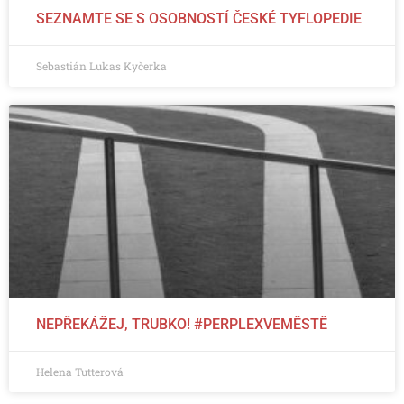
SEZNAMTE SE S OSOBNOSTÍ ČESKÉ TYFLOPEDIE
Sebastián Lukas Kyčerka
NEPŘEKÁŽEJ, TRUBKO! #PERPLEXVEMĚSTĚ
Helena Tutterová