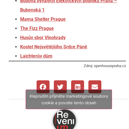
Budova bývalých Elektrických podniků Praha –
Bubenská 1
Mama Shelter Prague
The Fizz Prague
Husův sbor Vinohrady
Kostel Nejsvětějšího Srdce Páně
Laichterův dům
Zdroj: openhousepraha.cz
Klepnutím přijměte marketingové soubory
cookie a povolte tento obsah