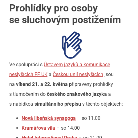
Prohlídky pro osoby
se
sluchovým postižením
Ve spolupráci s
Ústavem jazyků a komunikace
neslyšících FF UK
a
Českou unií neslyšících
jsou
na
víkend 21.
a
22.
května p
řipraveny prohlídky
s tlumočením do
českého znakového jazyka
a
s nabídkou
simultánního přepisu
v těchto objektech:
Nová libeňská synagoga
– so 11.00
Kramářova vila
– so 14.00
Hotel International Praha
– ne 11.00