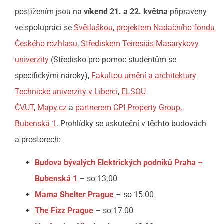
postižením jsou na
víkend 21. a 22. května
připraveny
ve spolupráci se
Světluškou, projektem Nadačního fondu
Českého rozhlasu
,
Střediskem Teiresiás Masarykovy
univerzity
(Středisko pro pomoc studentům se
specifickými nároky),
Fakultou umění a architektury
Technické univerzity v Liberci
,
ELSOU
ČVUT
,
Mapy.cz
a
partnerem CPI Property Group,
Bubenská 1
. Prohlídky se uskuteční v těchto budovách
a prostorech:
Budova bývalých Elektrických podniků Praha –
Bubenská 1
– so 13.00
Mama Shelter Prague
– so 15.00
The Fizz Prague
– so 17.00