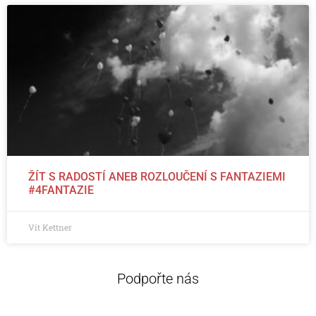
ŽÍT S RADOSTÍ ANEB ROZLOUČENÍ S FANTAZIEMI
#4FANTAZIE
Vít Kettner
Podpořte nás