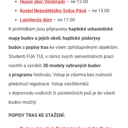
Husův sbor Vinohrady
– ne 13.00
Kostel Nejsvětějšího Srdce Páně
– ne 15.00
Laichterův dům
– ne 17.00
K prohlídkám jsou připraveny
haptické urbanistické
mapy budov a jejich okolí
,
haptické půdorysy
budov
a
popisy tras
ke všem zpřístupněným objektům.
Studenti FUA TUL v rámci svých semestrálních prací
navrhli a vyrobili
3D modely vybraných budov
z programu
festivalu. Vstup je zdarma bez nutnosti
předchozí registrace. Vstup návštěvníků
v doprovodu vodicích či asistenčních psů je do všech
budov možný.
POPISY TRAS KE STAŽENÍ: