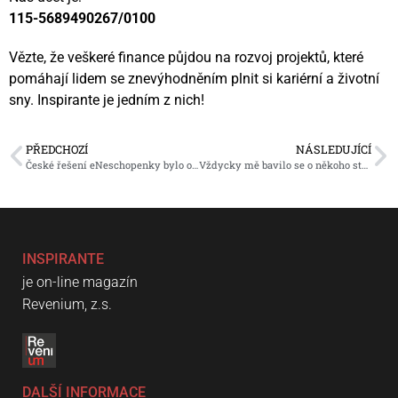
115-5689490267/0100
Vězte, že veškeré finance půjdou na rozvoj projektů, které
pomáhají lidem se znevýhodněním plnit si kariérní a životní
sny. Inspirante je jedním z nich!
PŘEDCHOZÍ
NÁSLEDUJÍCÍ
České řešení eNeschopenky bylo oceněno
Vždycky mě bavilo se o někoho starat
INSPIRANTE
je on-line magazín
Revenium, z.s.
DALŠÍ INFORMACE