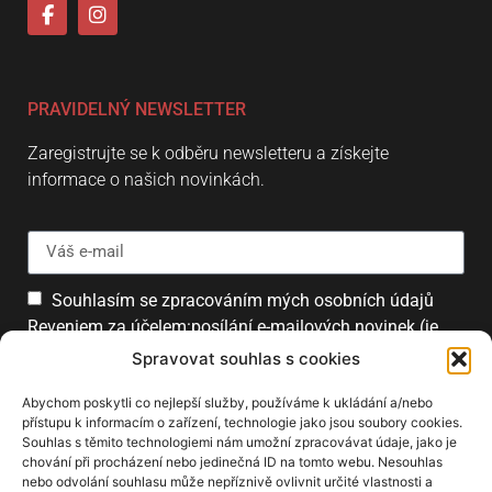
PRAVIDELNÝ NEWSLETTER
Zaregistrujte se k odběru newsletteru a získejte
informace o našich novinkách.
Souhlasím se zpracováním mých osobních údajů
Reveniem za účelem:posílání e-mailových novinek (je
možné se kdykoliv odhlásit).
Spravovat souhlas s cookies
Přihlásit
Abychom poskytli co nejlepší služby, používáme k ukládání a/nebo
přístupu k informacím o zařízení, technologie jako jsou soubory cookies.
Souhlas s těmito technologiemi nám umožní zpracovávat údaje, jako je
chování při procházení nebo jedinečná ID na tomto webu. Nesouhlas
PARTNEŘI
nebo odvolání souhlasu může nepříznivě ovlivnit určité vlastnosti a