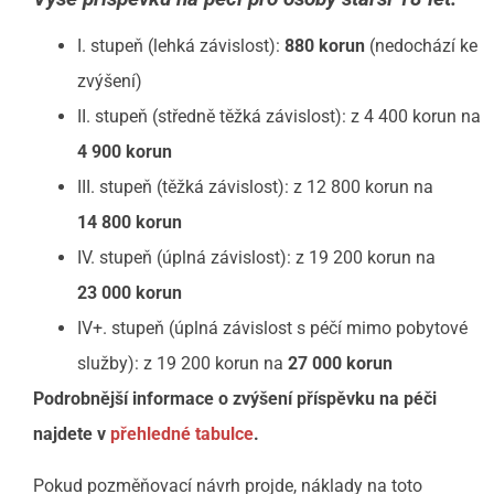
I. stupeň (lehká závislost):
880 korun
(nedochází ke
zvýšení)
II. stupeň (středně těžká závislost): z 4 400 korun na
4 900 korun
III. stupeň (těžká závislost): z 12 800 korun na
14 800 korun
IV. stupeň (úplná závislost): z 19 200 korun na
23 000 korun
IV+. stupeň (úplná závislost s péčí mimo pobytové
služby): z 19 200 korun na
27 000 korun
Podrobnější informace o zvýšení příspěvku na péči
najdete v
přehledné tabulce
.
Pokud pozměňovací návrh projde, náklady na toto