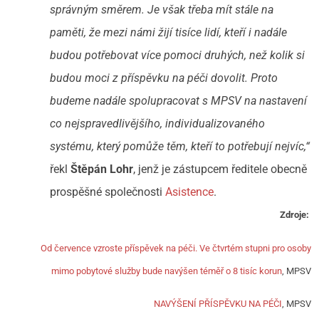
správným směrem. Je však třeba mít stále na
paměti, že mezi námi žijí tisíce lidí, kteří i nadále
budou potřebovat více pomoci druhých, než kolik si
budou moci z příspěvku na péči dovolit. Proto
budeme nadále spolupracovat s MPSV na nastavení
co nejspravedlivějšího, individualizovaného
systému, který pomůže těm, kteří to potřebují nejvíc,“
řekl
Štěpán Lohr
, jenž je zástupcem ředitele obecně
prospěšné společnosti
Asistence
.
Zdroje:
Od července vzroste příspěvek na péči. Ve čtvrtém stupni pro osoby
mimo pobytové služby bude navýšen téměř o 8 tisíc korun
, MPSV
NAVÝŠENÍ PŘÍSPĚVKU NA PÉČI
, MPSV