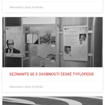
Sebastián Lukas Kyčerka
SEZNAMTE SE S OSOBNOSTÍ ČESKÉ TYFLOPEDIE
Sebastián Lukas Kyčerka