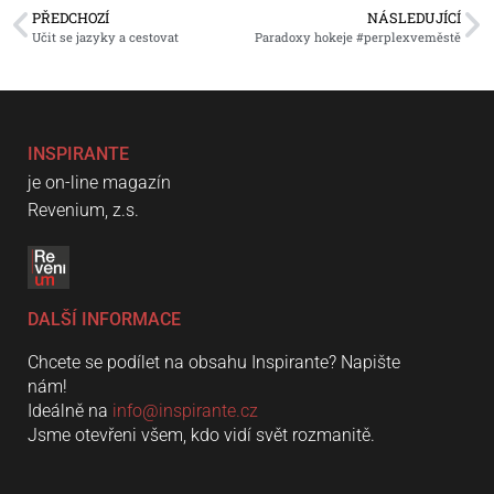
PŘEDCHOZÍ
NÁSLEDUJÍCÍ
Učit se jazyky a cestovat
Paradoxy hokeje #perplexveměstě
INSPIRANTE
je on-line magazín
Revenium, z.s.
DALŠÍ INFORMACE
Chcete se podílet na obsahu Inspirante? Napište
nám!
Ideálně na
info@inspirante.cz
Jsme otevřeni všem, kdo vidí svět rozmanitě.