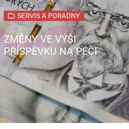
SERVIS A PORADNY
ZMĚNY VE VÝŠI
PŘÍSPĚVKU NA PÉČI