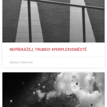
NEPŘEKÁŽEJ, TRUBKO! #PERPLEXVEMĚSTĚ
Helena Tutterová