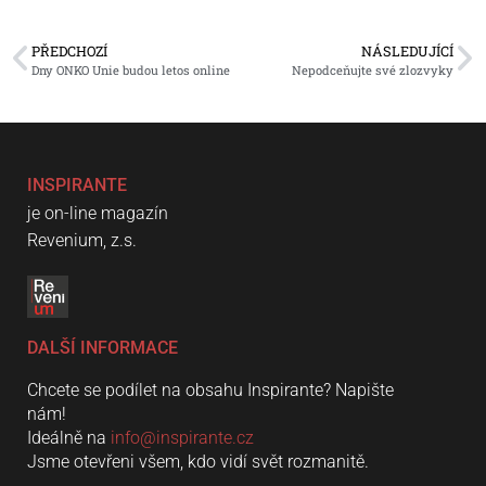
PŘEDCHOZÍ
NÁSLEDUJÍCÍ
Dny ONKO Unie budou letos online
Nepodceňujte své zlozvyky
INSPIRANTE
je on-line magazín
Revenium, z.s.
DALŠÍ INFORMACE
Chcete se podílet na obsahu Inspirante? Napište
nám!
Ideálně na
info@inspirante.cz
Jsme otevřeni všem, kdo vidí svět rozmanitě.