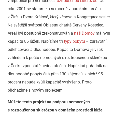
v republice pro nemocné s
roztroušenou sklerózou
. Od
roku 2001 se staráme o nemocné v barokním areálu
v Žirči u Dvora Králové, který věnovala Kongregace sester
Nejsvětější svátosti Oblastní charitě Červený Kostelec.
Areál byl postupně zrekonstruován a
náš Domov
má nyní
kapacitu 86 lůžek. Nabízíme tři
typy pobytu
– zdravotní,
odlehčovací a dlouhodobé. Kapacita Domova je však
vzhledem k počtu nemocných s roztroušenou sklerózou
v Česku vpodstatě nedostatečná. Například pořadník na
dlouhodobé pobyty čítá přes 130 zájemců, z nichž 95
procent nebude kvůli kapacitě vyslyšeno. Proto
přicházíme s novým projektem.
Můžete tento projekt na podporu nemocných
s roztroušenou sklerózou v domácím prostředí blíže