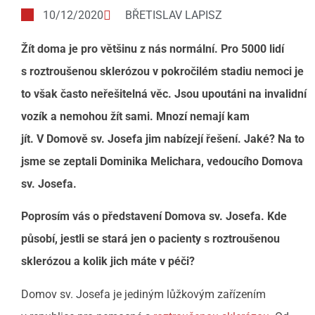
10/12/2020
BŘETISLAV LAPISZ
Žít doma je pro většinu z nás normální. Pro 5000 lidí
s roztroušenou sklerózou v pokročilém stadiu nemoci je
to však často neřešitelná věc. Jsou upoutáni na invalidní
vozík a nemohou žít sami. Mnozí nemají kam
jít. V Domově sv. Josefa jim nabízejí řešení. Jaké? Na to
jsme se zeptali Dominika Melichara, vedoucího Domova
sv. Josefa.
Poprosím vás o představení Domova sv. Josefa. Kde
působí, jestli se stará jen o pacienty s roztroušenou
sklerózou a kolik jich máte v péči?
Domov sv. Josefa je jediným lůžkovým zařízením