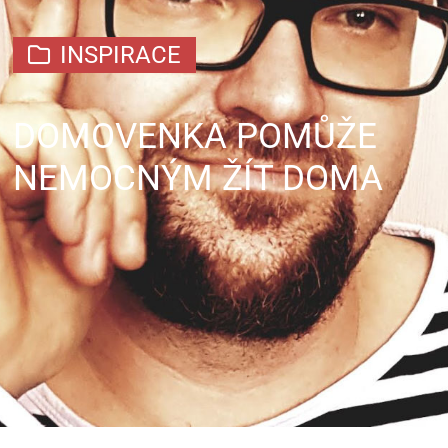
INSPIRACE
DOMOVENKA POMŮŽE
NEMOCNÝM ŽÍT DOMA