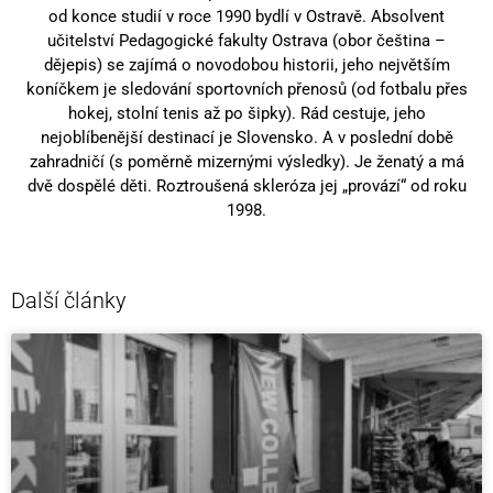
od konce studií v roce 1990 bydlí v Ostravě. Absolvent
učitelství Pedagogické fakulty Ostrava (obor čeština –
dějepis) se zajímá o novodobou historii, jeho největším
koníčkem je sledování sportovních přenosů (od fotbalu přes
hokej, stolní tenis až po šipky). Rád cestuje, jeho
nejoblíbenější destinací je Slovensko. A v poslední době
zahradničí (s poměrně mizernými výsledky). Je ženatý a má
dvě dospělé děti. Roztroušená skleróza jej „provází“ od roku
1998.
Další články