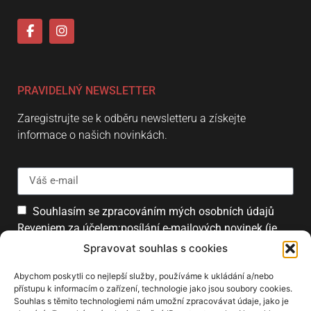
PRAVIDELNÝ NEWSLETTER
Zaregistrujte se k odběru newsletteru a získejte
informace o našich novinkách.
Souhlasím se zpracováním mých osobních údajů
Reveniem za účelem:posílání e-mailových novinek (je
možné se kdykoliv odhlásit).
Spravovat souhlas s cookies
Přihlásit
Abychom poskytli co nejlepší služby, používáme k ukládání a/nebo
přístupu k informacím o zařízení, technologie jako jsou soubory cookies.
Souhlas s těmito technologiemi nám umožní zpracovávat údaje, jako je