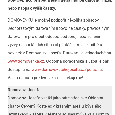
DOMOVENKU přispět a jestli třeba mohou darovat i nižší,
nebo naopak vyšší částky.
DOMOVENKU je možné podpořit několika způsoby.
Jednorázovým darováním libovolné částky, pravidelným
darováním pro dlouhodobou podporu, nebo sdílením
výzvy na sociálních sítích či přihlášením se k odběru
novinek z Domova sv. Josefa. Darování je jednoduché na
www.domovenka.cz
. Odborná poradenská služba je pak
dostupná na
www.domovsvatehojosefa.cz/poradna
.
Všem dárcům předem ze srdce děkujeme!
Domov sv. Josefa
Domov sv. Josefa vznikl jako páté středisko Oblastní
charity Červený Kostelec v krásném areálu bývalého
jezuitského kláštera v těsném sousedství Kuksu. Domov