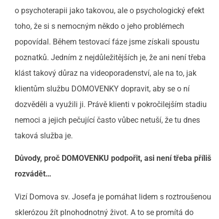
o psychoterapii jako takovou, ale o psychologický efekt
toho, že si s nemocným někdo o jeho problémech
popovídal. Během testovací fáze jsme získali spoustu
poznatků. Jedním z nejdůležitějších je, že ani není třeba
klást takový důraz na videoporadenství, ale na to, jak
klientům službu DOMOVENKY dopravit, aby se o ní
dozvěděli a využili ji. Právě klienti v pokročilejším stadiu
nemoci a jejich pečující často vůbec netuší, že tu dnes
taková služba je.
Důvody, proč DOMOVENKU podpořit, asi není třeba příliš
rozvádět…
Vizí Domova sv. Josefa je pomáhat lidem s roztroušenou
sklerózou žít plnohodnotný život. A to se promítá do