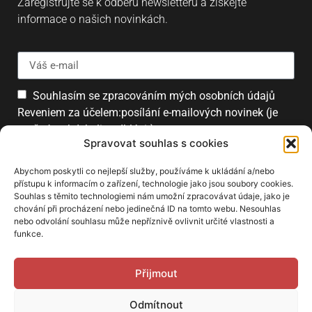
Zaregistrujte se k odběru newsletteru a získejte
informace o našich novinkách.
Souhlasím se zpracováním mých osobních údajů
Reveniem za účelem:posílání e-mailových novinek (je
možné se kdykoliv odhlásit).
Spravovat souhlas s cookies
Přihlásit
Abychom poskytli co nejlepší služby, používáme k ukládání a/nebo
přístupu k informacím o zařízení, technologie jako jsou soubory cookies.
Souhlas s těmito technologiemi nám umožní zpracovávat údaje, jako je
chování při procházení nebo jedinečná ID na tomto webu. Nesouhlas
PARTNEŘI
nebo odvolání souhlasu může nepříznivě ovlivnit určité vlastnosti a
funkce.
Přijmout
Odmítnout