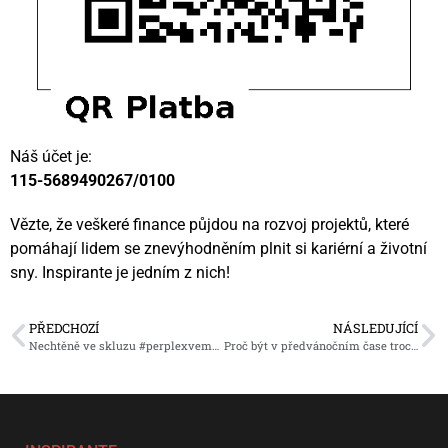
Náš účet je:
115-5689490267/0100
Vězte, že veškeré finance půjdou na rozvoj projektů, které
pomáhají lidem se znevýhodněním plnit si kariérní a životní
sny. Inspirante je jedním z nich!
PŘEDCHOZÍ
NÁSLEDUJÍCÍ
Nechtěně ve skluzu #perplexveměstě
Proč být v předvánočním čase trochu jako děti?