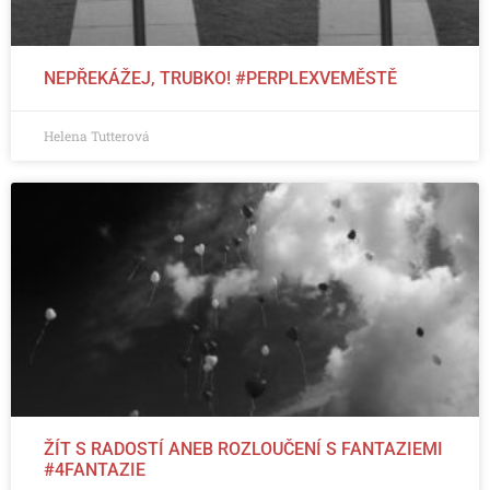
NEPŘEKÁŽEJ, TRUBKO! #PERPLEXVEMĚSTĚ
Helena Tutterová
ŽÍT S RADOSTÍ ANEB ROZLOUČENÍ S FANTAZIEMI
#4FANTAZIE