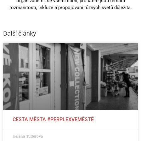
organizacemi, se všemi lidmi, pro které jsou témata
rozmanitosti, inkluze a propojování různých světů důležitá.
Další články
CESTA MĚSTA #PERPLEXVEMĚSTĚ
Helena Tutterová