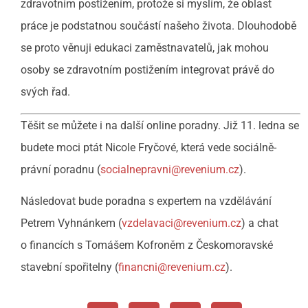
zdravotním postižením, protože si myslím, že oblast
práce je podstatnou součástí našeho života. Dlouhodobě
se proto věnuji edukaci zaměstnavatelů, jak mohou
osoby se zdravotním postižením integrovat právě do
svých řad.
Těšit se můžete i na další online poradny. Již 11. ledna se
budete moci ptát Nicole Fryčové, která vede sociálně-
právní poradnu (
socialnepravni@revenium.cz
).
Následovat bude poradna s expertem na vzdělávání
Petrem Vyhnánkem (
vzdelavaci@revenium.cz
) a chat
o financích s Tomášem Kofroněm z Českomoravské
stavební spořitelny (
financni@revenium.cz
).