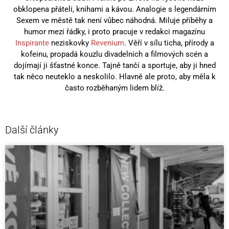
obklopena přáteli, knihami a kávou. Analogie s legendárním
Sexem ve městě tak není vůbec náhodná. Miluje příběhy a
humor mezi řádky, i proto pracuje v redakci magazínu
Inspirante
neziskovky
Revenium
. Věří v sílu ticha, přírody a
kofeinu, propadá kouzlu divadelních a filmových scén a
dojímají ji šťastné konce. Tajně tančí a sportuje, aby ji hned
tak něco neuteklo a neskolilo. Hlavně ale proto, aby měla k
často rozběhaným lidem blíž.
Další články