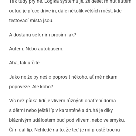
Tak tudy prý ne. Logika systému je, že deset minut autem
odtud je přece drive-in, dále několik větších měst, kde
testovací místa jsou.
A dostanu se k nim prosím jak?
Autem. Nebo autobusem.
Aha, tak určitě.
Jako ne že by nešlo poprosit někoho, ať mě někam
popoveze. Ale koho?
Víc než půlka lidí je vlivem různých opatření doma
s dětmi nebo ještě líp v karanténě a druhá je díky
bláznivým událostem buď pod vlivem, nebo ve smyku.
Čím dál líp. Nehledě na to, že teď je mi prostě trochu