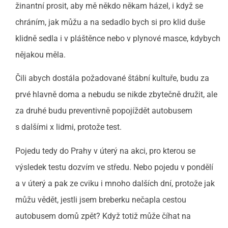
žinantní prosit, aby mě někdo někam házel, i když se
chráním, jak můžu a na sedadlo bych si pro klid duše
klidně sedla i v pláštěnce nebo v plynové masce, kdybych
nějakou měla.
Čili abych dostála požadované štábní kultuře, budu za
prvé hlavně doma a nebudu se nikde zbytečně družit, ale
za druhé budu preventivně popojíždět autobusem
s dalšími x lidmi, protože test.
Pojedu tedy do Prahy v úterý na akci, pro kterou se
výsledek testu dozvím ve středu. Nebo pojedu v pondělí
a v úterý a pak ze cviku i mnoho dalších dní, protože jak
můžu vědět, jestli jsem breberku nečapla cestou
autobusem domů zpět? Když totiž může číhat na