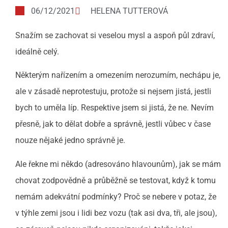
06/12/2021
HELENA TUTTEROVÁ
Snažím se zachovat si veselou mysl a aspoň půl zdraví,
ideálně celý.
Některým nařízením a omezením nerozumím, nechápu je,
ale v zásadě neprotestuju, protože si nejsem jistá, jestli
bych to uměla líp. Respektive jsem si jistá, že ne. Nevím
přesně, jak to dělat dobře a správně, jestli vůbec v čase
nouze nějaké jedno správně je.
Ale řekne mi někdo (adresováno hlavounům), jak se mám
chovat zodpovědně a průběžně se testovat, když k tomu
nemám adekvátní podmínky? Proč se nebere v potaz, že
v týhle zemi jsou i lidi bez vozu (tak asi dva, tři, ale jsou),