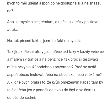
bych to měl udělat aspoň co nejdostupnější a nejsnazší,
ne?
Ano, zamyslelo se grémium, a udělalo z tečky pouťovou
atrakci.
No, tak přesně takhle jsem to fakt nemyslela.
Tak jinak. Respirátory jsou přece teď taky v každý večerce
a málem i v trafice a na benzince, tak proč si testovací
místa nevyslouží podobnou pozornost? Proč se nedá
aspoň občas testovat třeba na středisku nebo v lékárně?
A klidně bych brala i to, že kvůli omezeným kapacitám by
to šlo třeba jen v pondělí od dvou do čtyř a ve čtvrtek
od pěti do sedmi.