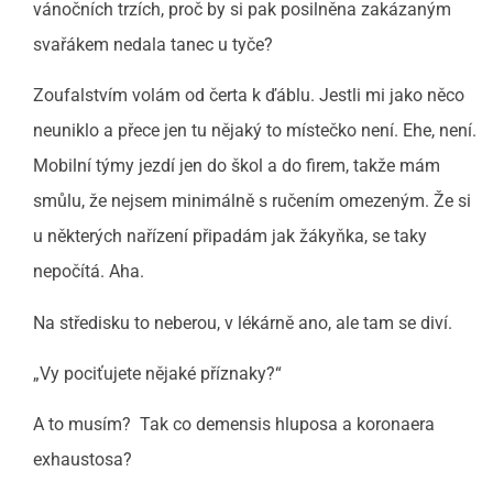
vánočních trzích, proč by si pak posilněna zakázaným
svařákem nedala tanec u tyče?
Zoufalstvím volám od čerta k ďáblu. Jestli mi jako něco
neuniklo a přece jen tu nějaký to místečko není. Ehe, není.
Mobilní týmy jezdí jen do škol a do firem, takže mám
smůlu, že nejsem minimálně s ručením omezeným. Že si
u některých nařízení připadám jak žákyňka, se taky
nepočítá. Aha.
Na středisku to neberou, v lékárně ano, ale tam se diví.
„Vy pociťujete nějaké příznaky?“
A to musím? Tak co demensis hluposa a koronaera
exhaustosa?