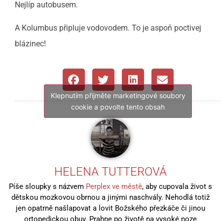
Nejlíp autobusem.
A Kolumbus připluje vodovodem. To je aspoň poctivej
blázinec!
Klepnutím přijměte marketingové soubory
cookie a povolte tento obsah
HELENA TUTTEROVÁ
Píše sloupky s názvem
Perplex ve městě
, aby cupovala život s
dětskou mozkovou obrnou a jinými naschvály. Nehodlá totiž
jen opatrně našlapovat a lovit Božského přezkáče či jinou
ortopedickou obuv. Prahne po životě na vysoké noze