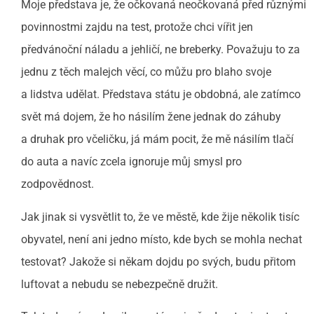
Moje představa je, že očkovaná neočkovaná před různými
povinnostmi zajdu na test, protože chci vířit jen
předvánoční náladu a jehličí, ne breberky. Považuju to za
jednu z těch malejch věcí, co můžu pro blaho svoje
a lidstva udělat. Představa státu je obdobná, ale zatímco
svět má dojem, že ho násilím žene jednak do záhuby
a druhak pro včeličku, já mám pocit, že mě násilím tlačí
do auta a navíc zcela ignoruje můj smysl pro
zodpovědnost.
Jak jinak si vysvětlit to, že ve městě, kde žije několik tisíc
obyvatel, není ani jedno místo, kde bych se mohla nechat
testovat? Jakože si někam dojdu po svých, budu přitom
luftovat a nebudu se nebezpečně družit.