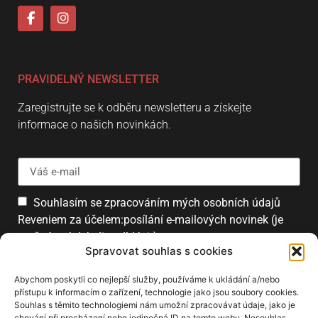
PRAVIDELNÝ NEWSLETTER
Zaregistrujte se k odběru newsletteru a získejte
informace o našich novinkách.
Souhlasím se zpracováním mých osobních údajů
Reveniem za účelem:posílání e-mailových novinek (je
možné se kdykoliv odhlásit).
Spravovat souhlas s cookies
Přihlásit
Abychom poskytli co nejlepší služby, používáme k ukládání a/nebo
přístupu k informacím o zařízení, technologie jako jsou soubory cookies.
Souhlas s těmito technologiemi nám umožní zpracovávat údaje, jako je
chování při procházení nebo jedinečná ID na tomto webu. Nesouhlas