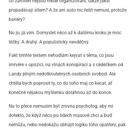
co zároveň nejsou nikde organizováni, takže jaksi
propadávají sítem? A že ani auto nic řešit nemusí, protože
bariéry?
No jo, já vím. Domyslet něco až k dalšímu kroku je moc
těžký. A drahý. A populisticky nevděčný.
Fakt tímhle textem nehodlám kejvat s těma, co jsou
imrvére v opozici, na vlnách konspirací a s cédéčkem od
Landy plným nedotknutelných osobních svobod. Ale
chtěla bych poprosit ty, co do toho maj co kecat, ať
konečně nějakou myšlenku dotáhnou až do konce.
Na to přece nemusím být zrovna psycholog, aby mi
doteklo, že když něco po lidech masově chci a buď
nemůžu, nebo nedokážu obhájit logiku toho opatření, pak