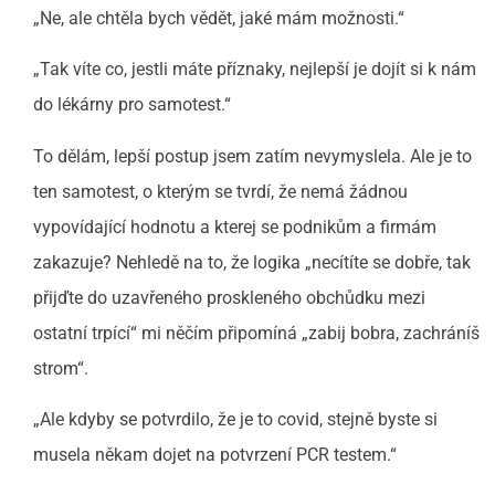
„Ne, ale chtěla bych vědět, jaké mám možnosti.“
„Tak víte co, jestli máte příznaky, nejlepší je dojít si k nám
do lékárny pro samotest.“
To dělám, lepší postup jsem zatím nevymyslela. Ale je to
ten samotest, o kterým se tvrdí, že nemá žádnou
vypovídající hodnotu a kterej se podnikům a firmám
zakazuje? Nehledě na to, že logika „necítíte se dobře, tak
přijďte do uzavřeného proskleného obchůdku mezi
ostatní trpící“ mi něčím připomíná „zabij bobra, zachráníš
strom“.
„Ale kdyby se potvrdilo, že je to covid, stejně byste si
musela někam dojet na potvrzení PCR testem.“