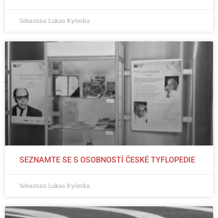
Sebastián Lukas Kyčerka
SEZNAMTE SE S OSOBNOSTÍ ČESKÉ TYFLOPEDIE
Sebastián Lukas Kyčerka