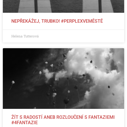
NEPŘEKÁŽEJ, TRUBKO! #PERPLEXVEMĚSTĚ
Helena Tutterová
ŽÍT S RADOSTÍ ANEB ROZLOUČENÍ S FANTAZIEMI
#4FANTAZIE