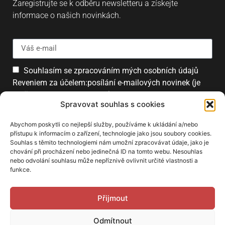
Zaregistrujte se k odběru newsletteru a získejte
informace o našich novinkách.
Souhlasím se zpracováním mých osobních údajů
Reveniem za účelem:posílání e-mailových novinek (je
možné se kdykoliv odhlásit).
Spravovat souhlas s cookies
Přihlásit
Abychom poskytli co nejlepší služby, používáme k ukládání a/nebo
přístupu k informacím o zařízení, technologie jako jsou soubory cookies.
Souhlas s těmito technologiemi nám umožní zpracovávat údaje, jako je
chování při procházení nebo jedinečná ID na tomto webu. Nesouhlas
PARTNEŘI
nebo odvolání souhlasu může nepříznivě ovlivnit určité vlastnosti a
funkce.
Přijmout
Odmítnout