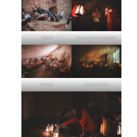
Příjezd
Komentovaná prohlídka
Večeře
Promítání filmu