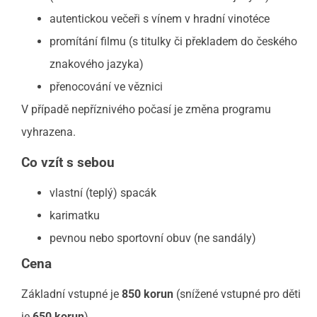
autentickou večeři s vínem v hradní vinotéce
promítání filmu (s titulky či překladem do českého
znakového jazyka)
přenocování ve věznici
V případě nepříznivého počasí je změna programu
vyhrazena.
Co vzít s sebou
vlastní (teplý) spacák
karimatku
pevnou nebo sportovní obuv (ne sandály)
Cena
Základní vstupné je
850 korun
(snížené vstupné pro děti
je
650 korun
).