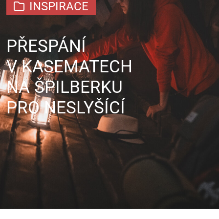
INSPIRACE
PŘESPÁNÍ
V KASEMATECH
NA ŠPILBERKU
PRO NESLYŠÍCÍ