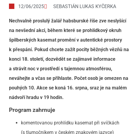
12/06/2025
SEBASTIÁN LUKAS KYČERKA
Nechvalně proslulý žalář habsburské říše zve neslyšící
na nevšední akci, během které se prohlídkový okruh
špilberských kasemat promění v autentické prostory
k přespání. Pokud chcete zažít pocity běžných vězňů na
konci 18. století, dozvědět se zajímavé informace
a strávit noc v prostředí s tajemnou atmosférou,
neváhejte a včas se přihlaste. Počet osob je omezen na
pouhých 10. Akce se koná 16. srpna, sraz je na malém
nádvoří hradu v 19 hodin.
Program zahrnuje
komentovanou prohlídku kasemat při svíčkách
(s tlumočníkem v českém znakovém jazyce)