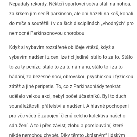
Nepadaly rekordy. Někteří sportovci sotva stáli na nohou,
za krkem jim seděl parkinson, ale oni házeli na koš, kopali
do míče a soutěžili i v dalších disciplínách „vhodných“ pro
nemocné Parkinsonovou chorobou.
Když si vybavím rozzářené obličeje vítězů, když si
vybavím nadšení z cen, lze říci jediné: stálo to za to. Stálo
to za ty peníze, stálo to za tu námahu, stálo to i za to
hádání, za bezesné noci, obrovskou psychickou i fyzickou
zátěž a jiné peripetie. To, co z Parkinsoniády tenkrát
udělalo velkou akci, nebyl počet účastníků. Byl to duch
sounáležitosti, přátelství a nadšení. A hlavně pochopení
pro věc včetně zapojení členů celého kolektivu našeho
sdružení. A to i přes závist, zlobu a pomlouvání, které
nikde nemohou chybět. Díky těmto „krásným“ lidským