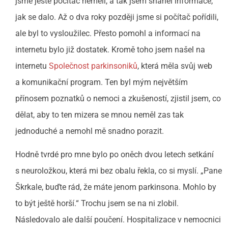
jsme ještě počítač neměli, a tak jsem sháněl informace,
jak se dalo. Až o dva roky později jsme si počítač pořídili,
ale byl to vysloužilec. Přesto pomohl a informací na
internetu bylo již dostatek. Kromě toho jsem našel na
internetu
Společnost parkinsoniků
, která měla svůj web
a komunikační program. Ten byl mým největším
přínosem poznatků o nemoci a zkušeností, zjistil jsem, co
dělat, aby to ten mizera se mnou neměl zas tak
jednoduché a nemohl mě snadno porazit.
Hodně tvrdé pro mne bylo po oněch dvou letech setkání
s neuroložkou, která mi bez obalu řekla, co si myslí. „Pane
Škrkale, buďte rád, že máte jenom parkinsona. Mohlo by
to být ještě horší.“ Trochu jsem se na ni zlobil.
Následovalo ale další poučení. Hospitalizace v nemocnici