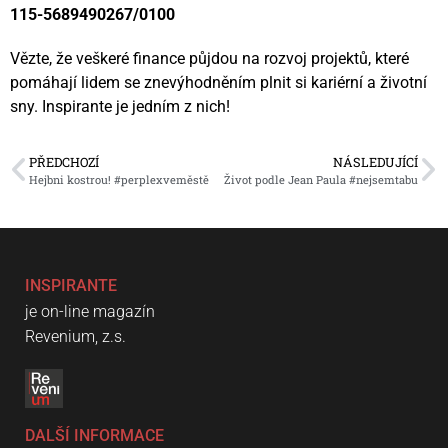
115-5689490267/0100
Vězte, že veškeré finance půjdou na rozvoj projektů, které
pomáhají lidem se znevýhodněním plnit si kariérní a životní
sny. Inspirante je jedním z nich!
PŘEDCHOZÍ
NÁSLEDUJÍCÍ
Hejbni kostrou! #perplexveměstě
Život podle Jean Paula #nejsemtabu
INSPIRANTE
je on-line magazín
Revenium, z.s.
DALŠÍ INFORMACE