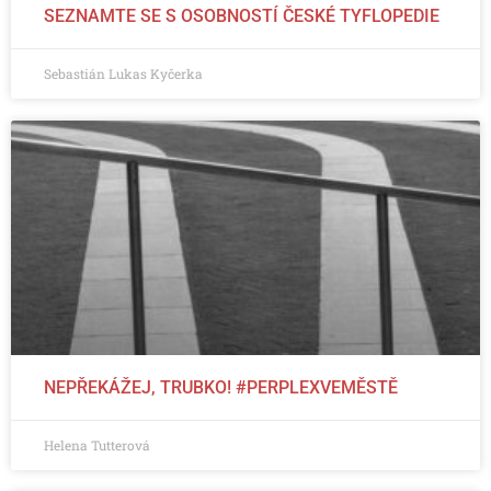
SEZNAMTE SE S OSOBNOSTÍ ČESKÉ TYFLOPEDIE
Sebastián Lukas Kyčerka
NEPŘEKÁŽEJ, TRUBKO! #PERPLEXVEMĚSTĚ
Helena Tutterová