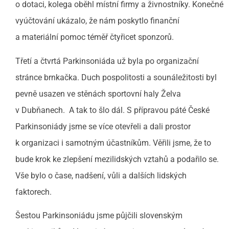
o dotaci, kolega oběhl místní firmy a živnostníky. Konečné
vyúčtování ukázalo, že nám poskytlo finanční
a materiální pomoc téměř čtyřicet sponzorů.
Třetí a čtvrtá Parkinsoniáda už byla po organizační
stránce brnkačka. Duch pospolitosti a sounáležitosti byl
pevně usazen ve stěnách sportovní haly Želva
v Dubňanech. A tak to šlo dál. S přípravou páté České
Parkinsoniády jsme se více otevřeli a dali prostor
k organizaci i samotným účastníkům. Věřili jsme, že to
bude krok ke zlepšení mezilidských vztahů a podařilo se.
Vše bylo o čase, nadšení, vůli a dalších lidských
faktorech.
Šestou Parkinsoniádu jsme půjčili slovenským