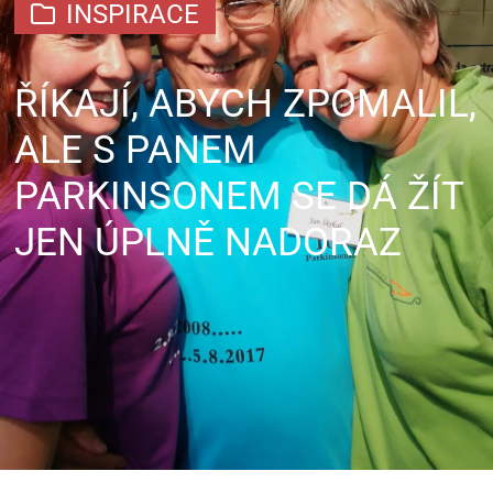
INSPIRACE
ŘÍKAJÍ, ABYCH ZPOMALIL,
ALE S PANEM
PARKINSONEM SE DÁ ŽÍT
JEN ÚPLNĚ NADORAZ