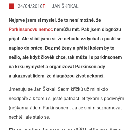
24/04/2018
JAN ŠKRKAL
Nejprve jsem si myslel, že to není možné, že
Parkinsonovu nemoc
nemůžu mít. Pak jsem diagnózu
přijal. Ale slíbil jsem si, že nebudu vzdychat a pustil se
naplno do práce. Bez mé ženy a přátel kolem by to
nešlo, ale když člověk chce, tak může i s parkinsonem
na krku vymyslet a organizovat Parkinsoniády
a ukazovat lidem, že diagnózou život nekončí.
Jmenuju se Jan Škrkal. Sedm křížků už mi nikdo
neodpáře a k tomu si ještě patnáct let tykám s podivným
(ne)kamarádem Parkinsonem. Já se s ním seznamovat
nechtěl, ale stalo se.