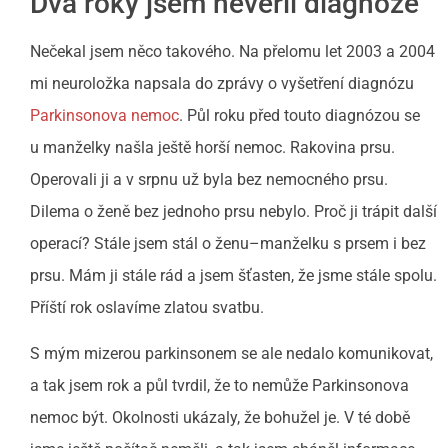
Dva roky jsem nevěřil diagnóze
Nečekal jsem něco takového. Na přelomu let 2003 a 2004
mi neuroložka napsala do zprávy o vyšetření diagnózu
Parkinsonova nemoc
. Půl roku před touto diagnózou se
u manželky našla ještě horší nemoc. Rakovina prsu.
Operovali ji a v srpnu už byla bez nemocného prsu.
Dilema o ženě bez jednoho prsu nebylo. Proč ji trápit další
operací? Stále jsem stál o ženu–manželku s prsem i bez
prsu. Mám ji stále rád a jsem šťasten, že jsme stále spolu.
Příští rok oslavíme zlatou svatbu.
S mým mizerou parkinsonem se ale nedalo komunikovat,
a tak jsem rok a půl tvrdil, že to nemůže Parkinsonova
nemoc být. Okolnosti ukázaly, že bohužel je. V té době