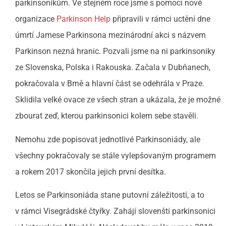
parkinsonikům. Ve stejném roce jsme s pomocí nové
organizace
Parkinson Help
připravili v rámci uctění dne
úmrtí Jamese Parkinsona mezinárodní akci s názvem
Parkinson nezná hranic. Pozvali jsme na ni parkinsoniky
ze Slovenska, Polska i Rakouska. Začala v Dubňanech,
pokračovala v Brně a hlavní část se odehrála v Praze.
Sklidila velké ovace ze všech stran a ukázala, že je možné
zbourat zeď, kterou parkinsonici kolem sebe stavěli.
Nemohu zde popisovat jednotlivé Parkinsoniády, ale
všechny pokračovaly se stále vylepšovaným programem
a rokem 2017 skončila jejich první desítka.
Letos se Parkinsoniáda stane putovní záležitostí, a to
v rámci Visegrádské čtyřky. Zahájí slovenští parkinsonici