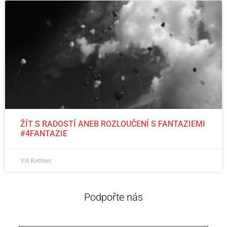
ŽÍT S RADOSTÍ ANEB ROZLOUČENÍ S FANTAZIEMI
#4FANTAZIE
Vít Kettner
Podpořte nás