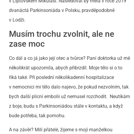
v Liptovském Mikuláši. Následovat by měla v roce 2019
dvanáctá Parkinsoniáda v Polsku, pravděpodobně
v Lodži.
Musím trochu zvolnit, ale ne
zase moc
Co dál a co já jako její otec a tvůrce? Paní doktorka už mě
několikrát upozornila, abych přibrzdil. Moje tělo si o to
říká také. Při poslední několikadenní hospitalizace
v nemocnici mi tělo dalo najevo, že pokud nezvolním, tak
bych další plicní embolii už nemusel rozchodit. Neutíkám
z boje, budu s Parkinsoniádou stále v kontaktu, a když
bude potřeba, tak pomohu.
A na závěr? Milí přátelé, žijeme s mojí manželkou