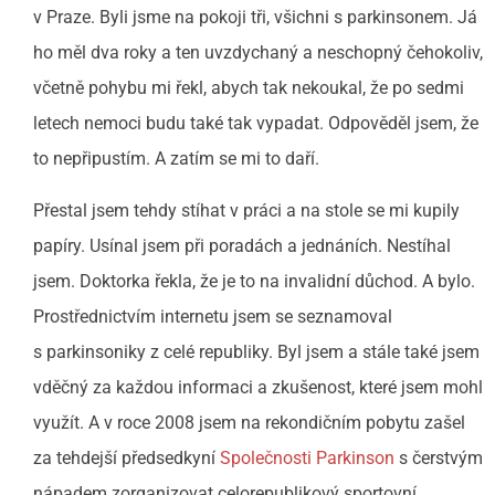
v Praze. Byli jsme na pokoji tři, všichni s parkinsonem. Já
ho měl dva roky a ten uvzdychaný a neschopný čehokoliv,
včetně pohybu mi řekl, abych tak nekoukal, že po sedmi
letech nemoci budu také tak vypadat. Odpověděl jsem, že
to nepřipustím. A zatím se mi to daří.
Přestal jsem tehdy stíhat v práci a na stole se mi kupily
papíry. Usínal jsem při poradách a jednáních. Nestíhal
jsem. Doktorka řekla, že je to na invalidní důchod. A bylo.
Prostřednictvím internetu jsem se seznamoval
s parkinsoniky z celé republiky. Byl jsem a stále také jsem
vděčný za každou informaci a zkušenost, které jsem mohl
využít. A v roce 2008 jsem na rekondičním pobytu zašel
za tehdejší předsedkyní
Společnosti Parkinson
s čerstvým
nápadem zorganizovat celorepublikový sportovní