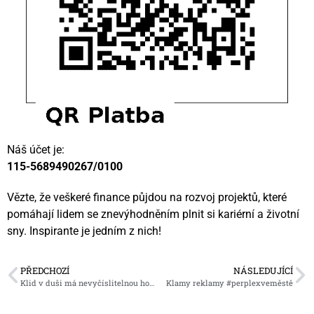
Náš účet je:
115-5689490267/0100
Vězte, že veškeré finance půjdou na rozvoj projektů, které
pomáhají lidem se znevýhodněním plnit si kariérní a životní
sny. Inspirante je jedním z nich!
PŘEDCHOZÍ
NÁSLEDUJÍCÍ
Klid v duši má nevyčíslitelnou hodnotu
Klamy reklamy #perplexveměstě