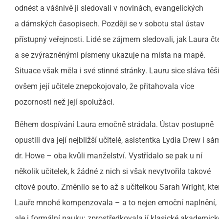
odnést a vášnivě ji sledovali v novinách, evangelických
a dámských časopisech. Později se v sobotu stal ústav
přístupný veřejnosti. Lidé se zájmem sledovali, jak Laura čt
a se zvýrazněnými písmeny ukazuje na místa na mapě.
Situace však měla i své stinné stránky. Lauru sice sláva těši
ovšem její učitele znepokojovalo, že přitahovala více
pozornosti než její spolužáci.
Během dospívání Laura emočně strádala. Ústav postupně
opustili dva její nejbližší učitelé, asistentka Lydia Drew i sá
dr. Howe – oba kvůli manželství. Vystřídalo se pak u ní
několik učitelek, k žádné z nich si však nevytvořila takové
citové pouto. Změnilo se to až s učitelkou Sarah Wright, kte
Lauře mnohé kompenzovala – a to nejen emoční naplnění,
ale i formální nauku: zprostředkovala jí klasické akademick