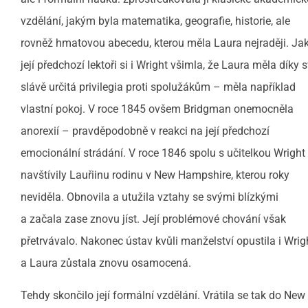
vzdělání, jakým byla matematika, geografie, historie, ale
rovněž hmatovou abecedu, kterou měla Laura nejraději. Ja
její předchozí lektoři si i Wright všimla, že Laura měla díky 
slávě určitá privilegia proti spolužákům – měla například
vlastní pokoj. V roce 1845 ovšem Bridgman onemocněla
anorexií – pravděpodobně v reakci na její předchozí
emocionální strádání. V roce 1846 spolu s učitelkou Wright
navštívily Lauřiinu rodinu v New Hampshire, kterou roky
neviděla. Obnovila a utužila vztahy se svými blízkými
a začala zase znovu jíst. Její problémové chování však
přetrvávalo. Nakonec ústav kvůli manželství opustila i Wrig
a Laura zůstala znovu osamocená.
Tehdy skončilo její formální vzdělání. Vrátila se tak do New