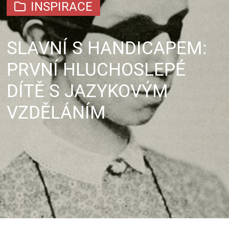
INSPIRACE
SLAVNÍ S HANDICAPEM:
PRVNÍ HLUCHOSLEPÉ
DÍTĚ S JAZYKOVÝM
VZDĚLÁNÍM