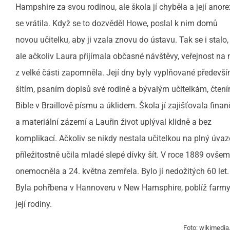
Hampshire za svou rodinou, ale škola jí chyběla a její anore
se vrátila. Když se to dozvěděl Howe, poslal k nim domů
novou učitelku, aby ji vzala znovu do ústavu. Tak se i stalo,
ale ačkoliv Laura přijímala občasné návštěvy, veřejnost na 
z velké části zapomněla. Její dny byly vyplňované předevš
šitím, psaním dopisů své rodině a bývalým učitelkám, čten
Bible v Braillově písmu a úklidem. Škola jí zajišťovala finan
a materiální zázemí a Lauřin život uplýval klidně a bez
komplikací. Ačkoliv se nikdy nestala učitelkou na plný úvaz
příležitostně učila mladé slepé dívky šít. V roce 1889 ovšem
onemocněla a 24. května zemřela. Bylo jí nedožitých 60 let.
Byla pohřbena v Hannoveru v New Hamsphire, poblíž farm
její rodiny.
Foto: wikimedia