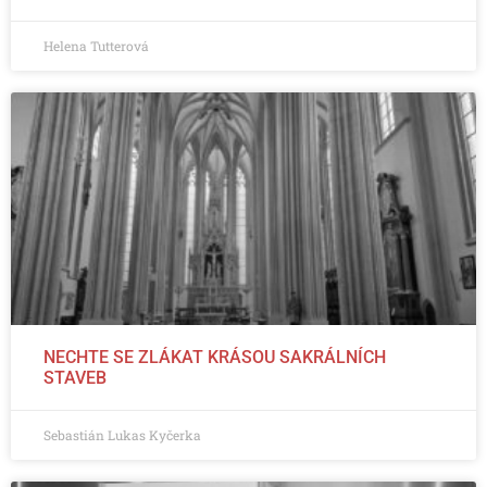
Helena Tutterová
NECHTE SE ZLÁKAT KRÁSOU SAKRÁLNÍCH
STAVEB
Sebastián Lukas Kyčerka