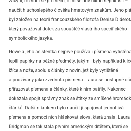
žákyni, rozhodl se pro něco, o co se dřív nikdo nepokusil –
naučit hluchoslepého člověka hmatovým znakům. Jeho pl
byl založen na teorii francouzského filozofa Denise Diderot
který považoval dotek za spouštěč vlastního specifického
symbolického jazyka.
Howe a jeho asistentka nejprve používali písmena vytištěná
lepili papírky na běžné předměty, jakými byly například klíč
lžíce a nože, spolu s články z novin, jež byly vytištěné
a používány jako zvednutá písmena. Laura se postupně uči
přiřazovat písmena a články, které k nim patřily. Nakonec
dokázala spojit správný znak se štítky ze smíšené hromád
článků. Dalším krokem bylo naučit ji spojovat jednotlivá
písmena a pomocí nich hláskovat slova, která znala. Laura
Bridgman se tak stala prvním americkým dítětem, které se