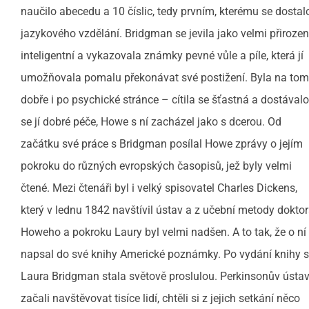
naučilo abecedu a 10 číslic, tedy prvním, kterému se dostal
jazykového vzdělání. Bridgman se jevila jako velmi přiroze
inteligentní a vykazovala známky pevné vůle a píle, která jí
umožňovala pomalu překonávat své postižení. Byla na tom
dobře i po psychické stránce – cítila se šťastná a dostávalo
se jí dobré péče, Howe s ní zacházel jako s dcerou. Od
začátku své práce s Bridgman posílal Howe zprávy o jejím
pokroku do různých evropských časopisů, jež byly velmi
čtené. Mezi čtenáři byl i velký spisovatel Charles Dickens,
který v lednu 1842 navštívil ústav a z učební metody dokto
Howeho a pokroku Laury byl velmi nadšen. A to tak, že o ní
napsal do své knihy Americké poznámky. Po vydání knihy 
Laura Bridgman stala světově proslulou. Perkinsonův ústa
začali navštěvovat tisíce lidí, chtěli si z jejich setkání něco