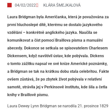
04/02/2022
KLÁRA ŠMEJKALOVÁ
Laura Bridgman byla Američanka, která je považována za
první hluchoslepé dítě, kterému se dostalo jazykového
vzdělání – konkrétně anglického jazyka. Naučila se
komunikovat a číst pomocí Braillova písma a manuální
abecedy. Dokonce se setkala se spisovatelem Charlesem
Dickensem, když navštívil ústav, kde pobývala. Dickens
o
tomto zážitku napsal ve své knize Americké poznámky,
a Bridgman se tak na krátkou dobu stala celebritou. Fakt
ovšem zůstává, že po zbytek život pobývala v relativní
samotě, strávila jej v Perkinsově institutu, kde šila a
četla
knihy v
Braillově písmu.
Laura Dewey Lynn Bridgman se narodila 21. prosince 1829