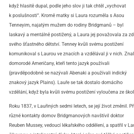
když hlasitě dupal, podle jeho slov ji tak chtěl „vychovat
k poslušnosti“. Kromě matky si Laura rozuměla s Asou
Tenneyim, najatým mužem do rodiny Bridgmanů – byl
laskavý a mentálně postižený, a Laura jej považovala za zd
svého šťastného dětství. Tenney kvůli svému postižení
komunikoval s Laurou ve znacích a vzdělával ji v nich. Znal
domorodé Američany, kteří tento jazyk používali
(pravděpodobně se nazývali Abenaki a používali indický
znakový jazyk Plains). Lauře se tak dostalo domácího
vzdělání, když byla kvůli svému postižení vyloučena ze škol
Roku 1837, v Lauřiných sedmi letech, se její život změnil. P
různé kontakty domov Bridgmanových navštívil doktor
Reuben Mussey, vedoucí lékařského oddělení, a spatřil v La