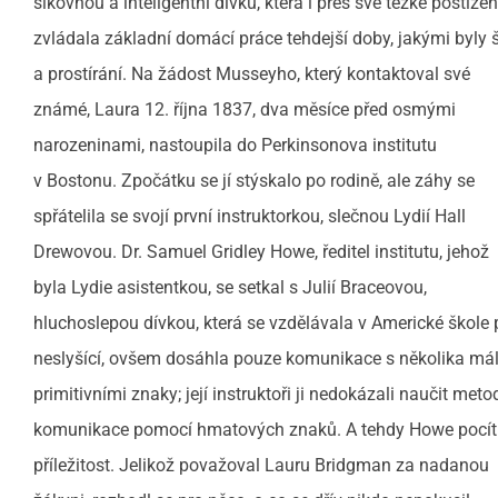
šikovnou a inteligentní dívku, která i přes své těžké postižen
zvládala základní domácí práce tehdejší doby, jakými byly š
a prostírání. Na žádost Musseyho, který kontaktoval své
známé, Laura 12. října 1837, dva měsíce před osmými
narozeninami, nastoupila do Perkinsonova institutu
v Bostonu. Zpočátku se jí stýskalo po rodině, ale záhy se
spřátelila se svojí první instruktorkou, slečnou Lydií Hall
Drewovou. Dr. Samuel Gridley Howe, ředitel institutu, jehož
byla Lydie asistentkou, se setkal s Julií Braceovou,
hluchoslepou dívkou, která se vzdělávala v Americké škole 
neslyšící, ovšem dosáhla pouze komunikace s několika má
primitivními znaky; její instruktoři ji nedokázali naučit meto
komunikace pomocí hmatových znaků. A tehdy Howe pocíti
příležitost. Jelikož považoval Lauru Bridgman za nadanou