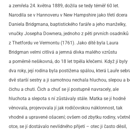
a zemřela 24. května 1889, dožila se tedy téměř 60 let.
Narodila se v Hannoveru v New Hampshire jako třetí dcera
Daniela Bridgmana, baptistického faráře a jeho manželky,
vnučky Josepha Downera, jednoho z pěti prvních osadníků
z Thetfordu ve Vermontu (1761). Jako dítě byla Laura
Bridgman velmi citlivá a jemná dívka malého vzrůstu
a poměrně nešikovná, do 18 let trpěla křečemi. Když jí byly
dva roky, její rodina byla postižena spálou, která Lauře sebr
dvě starší sestry a ji samotnou nechala hluchou, slepou a b
čichu a chuti. Čich a chuť se jí postupně navracely, ale
hluchota a slepota s ní zůstávaly stále. Matka se jí hodně
věnovala, projevovala jí jak rodičovskou náklonnost, tak
vhodné a upravené ošacení; ovšem od zbytku rodiny, včetn
otce, se jí dostávalo nevlídného přijetí – otec ji často děsil,