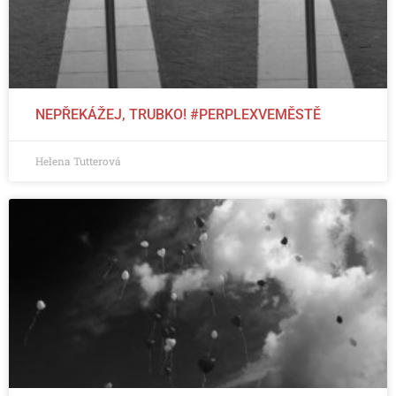
NEPŘEKÁŽEJ, TRUBKO! #PERPLEXVEMĚSTĚ
Helena Tutterová