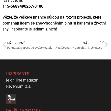
Náš účet je:
115-5689490267/0100
Vězte, že veškeré finance půjdou na rozvoj projektů, které
pomáhají lidem se znevýhodněním plnit si kariérní a životní
sny. Inspirante je jedním z nich!
PŘEDCHOZÍ
NÁSLEDUJÍCÍ
Patent na trapasy #psychokoutek
Rodičovství v datech II: Proč chceme dvě děti, ale končíme u jednoho?
INSPIRANTE
je on-line magazín
Revenium, z.s.
DALŠÍ INFORMACE