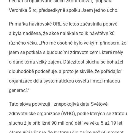
nechat si opakovaně sluch zkontrolovat,“ popsala
Veronika Širc, předsedkyně spolku Jsem jedno ucho.
Primářka havířovské ORL se letos zúčastnila poprvé
a byla nadšená, že akce nalákala tolik návštěvníků
různého věku. „Pro mě osobně bylo velkým přínosem, že
jsem se potkala s budoucími zdravotnicemi, které měly
o dané téma velký zájem. Důležitost sluchu se bohužel
dlouhodobě podceňuje, a proto je skvělé, že pořádající
organizace dělá systematickou osvětu i mezi mladou
generací.“
Tato slova potvrzují i znepokojivá data Světové
zdravotnické organizace (WHO), podle kterých se ztrátou
sluchu žije přibližně 90 milionů dětí ve věku 5 až 19 let.
Alarmující však je, že by tomu šlo z více než 60 procent