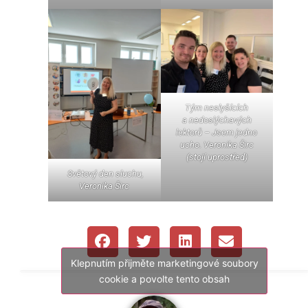
Tým neslyšících
a nedoslýchavých
lektorů – Jsem jedno
ucho. Veronika Širc
(stojí uprostřed)
Světový den sluchu,
Veronika Širc
Klepnutím přijměte marketingové soubory
cookie a povolte tento obsah