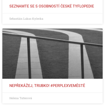
SEZNAMTE SE S OSOBNOSTÍ ČESKÉ TYFLOPEDIE
Sebastián Lukas Kyčerka
NEPŘEKÁŽEJ, TRUBKO! #PERPLEXVEMĚSTĚ
Helena Tutterová