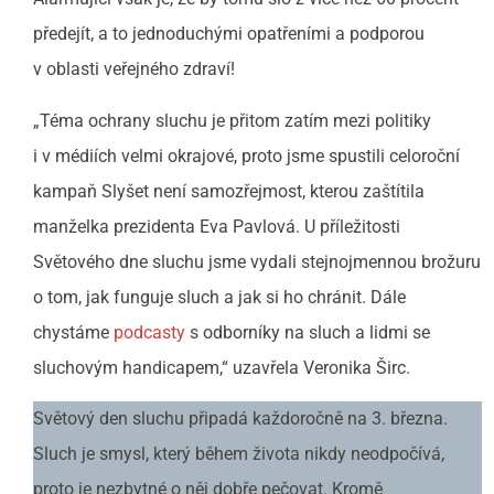
předejít, a to jednoduchými opatřeními a podporou
v oblasti veřejného zdraví!
„Téma ochrany sluchu je přitom zatím mezi politiky
i v médiích velmi okrajové, proto jsme spustili celoroční
kampaň Slyšet není samozřejmost, kterou zaštítila
manželka prezidenta Eva Pavlová. U příležitosti
Světového dne sluchu jsme vydali stejnojmennou brožuru
o tom, jak funguje sluch a jak si ho chránit. Dále
chystáme
podcasty
s odborníky na sluch a lidmi se
sluchovým handicapem,“ uzavřela Veronika Širc.
Světový den sluchu připadá každoročně na 3. března.
Sluch je smysl, který během života nikdy neodpočívá,
proto je nezbytné o něj dobře pečovat. Kromě