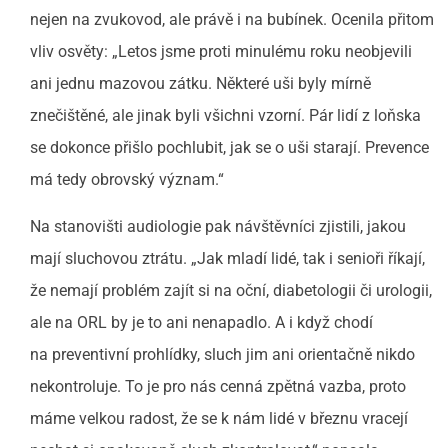
nejen na zvukovod, ale právě i na bubínek. Ocenila přitom
vliv osvěty: „Letos jsme proti minulému roku neobjevili
ani jednu mazovou zátku. Některé uši byly mírně
znečištěné, ale jinak byli všichni vzorní. Pár lidí z loňska
se dokonce přišlo pochlubit, jak se o uši starají. Prevence
má tedy obrovský význam.“
Na stanovišti audiologie pak návštěvníci zjistili, jakou
mají sluchovou ztrátu. „Jak mladí lidé, tak i senioři říkají,
že nemají problém zajít si na oční, diabetologii či urologii,
ale na ORL by je to ani nenapadlo. A i když chodí
na preventivní prohlídky, sluch jim ani orientačně nikdo
nekontroluje. To je pro nás cenná zpětná vazba, proto
máme velkou radost, že se k nám lidé v březnu vracejí