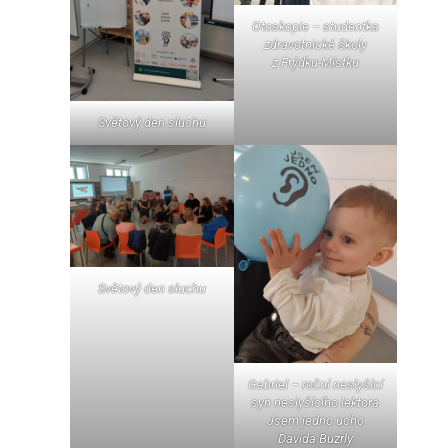
Otoskopie – studentka
zdravotnické školy
z Frýdku-Místku
Světový den sluchu
Světový den sluchu
Gabriel – roční neslyšící
syn neslyšícího lektora
Jsem jedno ucho
Davida Buzrly