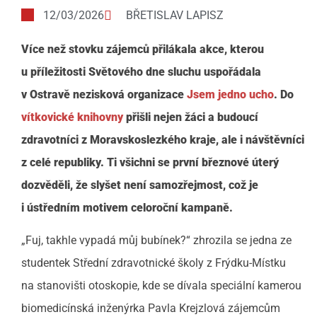
12/03/2026
BŘETISLAV LAPISZ
Více než stovku zájemců přilákala akce, kterou
u příležitosti Světového dne sluchu uspořádala
v Ostravě nezisková organizace
Jsem jedno ucho
. Do
vítkovické knihovny
přišli nejen žáci a budoucí
zdravotníci z Moravskoslezkého kraje, ale i návštěvníci
z celé republiky. Ti všichni se první březnové úterý
dozvěděli, že slyšet není samozřejmost, což je
i ústředním motivem celoroční kampaně.
„Fuj, takhle vypadá můj bubínek?“ zhrozila se jedna ze
studentek Střední zdravotnické školy z Frýdku-Místku
na stanovišti otoskopie, kde se dívala speciální kamerou
biomedicínská inženýrka Pavla Krejzlová zájemcům