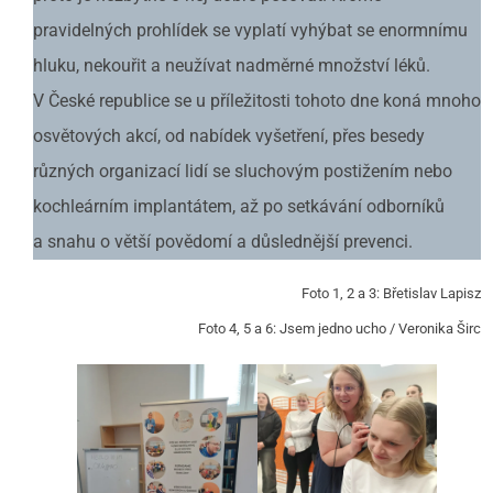
pravidelných prohlídek se vyplatí vyhýbat se enormnímu
hluku, nekouřit a neužívat nadměrné množství léků.
V České republice se u příležitosti tohoto dne koná mnoho
osvětových akcí, od nabídek vyšetření, přes besedy
různých organizací lidí se sluchovým postižením nebo
kochleárním implantátem, až po setkávání odborníků
a snahu o větší povědomí a důslednější prevenci.
Foto 1, 2 a 3: Břetislav Lapisz
Foto 4, 5 a 6: Jsem jedno ucho / Veronika Širc