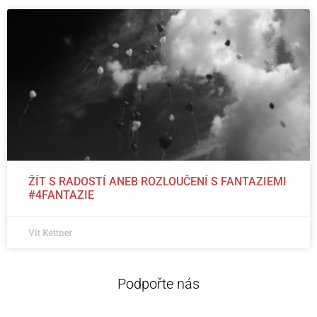
ŽÍT S RADOSTÍ ANEB ROZLOUČENÍ S FANTAZIEMI
#4FANTAZIE
Vít Kettner
Podpořte nás