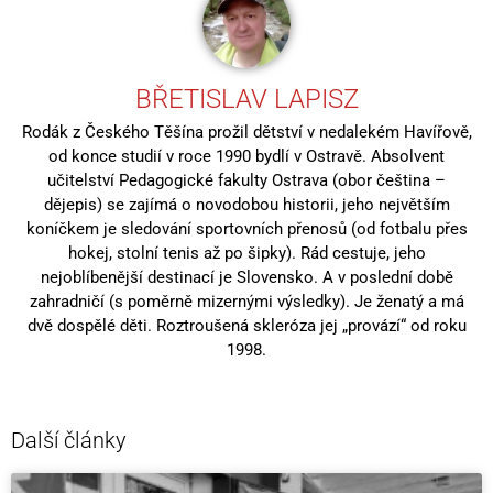
BŘETISLAV LAPISZ
Rodák z Českého Těšína prožil dětství v nedalekém Havířově,
od konce studií v roce 1990 bydlí v Ostravě. Absolvent
učitelství Pedagogické fakulty Ostrava (obor čeština –
dějepis) se zajímá o novodobou historii, jeho největším
koníčkem je sledování sportovních přenosů (od fotbalu přes
hokej, stolní tenis až po šipky). Rád cestuje, jeho
nejoblíbenější destinací je Slovensko. A v poslední době
zahradničí (s poměrně mizernými výsledky). Je ženatý a má
dvě dospělé děti. Roztroušená skleróza jej „provází“ od roku
1998.
Další články