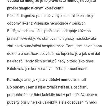
Vědělo se hned, že je to právě tato nemoc, nebo jste
prošel diagnostickým kolečkem?
Přesná diagnóza padla až v mých sedmi letech, kdy
odborný lékař z Vojenské nemocnice v Českých
Budějovicích rozluštil, proč se mi odlupuje kůže na
prstech levé ruky. Po stanovení diagnózy následovala
zhruba dvouměsíční hospitalizace. Tam jsem se od pana
doktora a sestřiček dozvěděl, co lupénka je a jak s ní dál
nakládat. Tehdy těch postupů nebylo tolik jako dnes.
Existovala jen konzervativní léčba pomocí mastí.
Pamatujete si, jak jste v dětství nemoc vnímal?
Do puberty jsem ji nijak zvlášť neřešil. Dost tomu
pomohlo, že to třídní kolektiv bral v pohodě. Až během
puberty přišly nějaké úšklebky, ale s odsouzením nebo