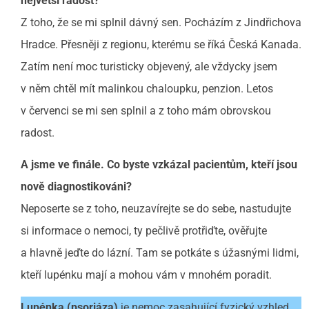
největší radost?
Z toho, že se mi splnil dávný sen. Pocházím z Jindřichova
Hradce. Přesněji z regionu, kterému se říká Česká Kanada.
Zatím není moc turisticky objevený, ale vždycky jsem
v něm chtěl mít malinkou chaloupku, penzion. Letos
v červenci se mi sen splnil a z toho mám obrovskou
radost.
A jsme ve finále. Co byste vzkázal pacientům, kteří jsou
nově diagnostikováni?
Neposerte se z toho, neuzavírejte se do sebe, nastudujte
si informace o nemoci, ty pečlivě protřiďte, ověřujte
a hlavně jeďte do lázní. Tam se potkáte s úžasnými lidmi,
kteří lupénku mají a mohou vám v mnohém poradit.
Lupénka (psoriáza)
je nemoc zasahující fyzický vzhled