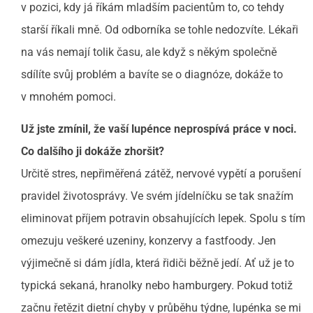
v pozici, kdy já říkám mladším pacientům to, co tehdy
starší říkali mně. Od odborníka se tohle nedozvíte. Lékaři
na vás nemají tolik času, ale když s někým společně
sdílíte svůj problém a bavíte se o diagnóze, dokáže to
v mnohém pomoci.
Už jste zmínil, že vaší lupénce neprospívá práce v noci.
Co dalšího ji dokáže zhoršit?
Určitě stres, nepřiměřená zátěž, nervové vypětí a porušení
pravidel životosprávy. Ve svém jídelníčku se tak snažím
eliminovat příjem potravin obsahujících lepek. Spolu s tím
omezuju veškeré uzeniny, konzervy a fastfoody. Jen
výjimečně si dám jídla, která řidiči běžně jedí. Ať už je to
typická sekaná, hranolky nebo hamburgery. Pokud totiž
začnu řetězit dietní chyby v průběhu týdne, lupénka se mi