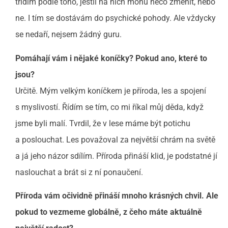
třídím podle toho, jestli na nich mohu něco změnit, nebo
ne. I tím se dostávám do psychické pohody. Ale vždycky
se nedaří, nejsem žádný guru.
Pomáhají vám i nějaké koníčky? Pokud ano, které to
jsou?
Určitě. Mým velkým koníčkem je příroda, les a spojení
s myslivostí. Řídím se tím, co mi říkal můj děda, když
jsme byli malí. Tvrdil, že v lese máme být potichu
a poslouchat. Les považoval za největší chrám na světě
a já jeho názor sdílím. Příroda přináší klid, je podstatné jí
naslouchat a brát si z ní ponaučení.
Příroda vám očividně přináší mnoho krásných chvil. Ale
pokud to vezmeme globálně, z čeho máte aktuálně