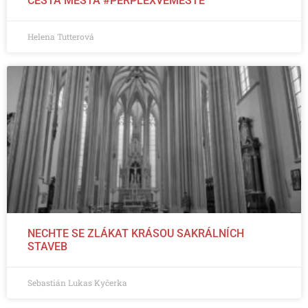
CESTA MĚSTA #PERPLEXVEMĚSTĚ
Helena Tutterová
NECHTE SE ZLÁKAT KRÁSOU SAKRÁLNÍCH
STAVEB
Sebastián Lukas Kyčerka