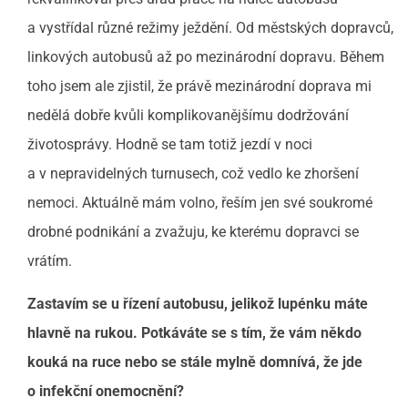
a vystřídal různé režimy ježdění. Od městských dopravců,
linkových autobusů až po mezinárodní dopravu. Během
toho jsem ale zjistil, že právě mezinárodní doprava mi
nedělá dobře kvůli komplikovanějšímu dodržování
životosprávy. Hodně se tam totiž jezdí v noci
a v nepravidelných turnusech, což vedlo ke zhoršení
nemoci. Aktuálně mám volno, řeším jen své soukromé
drobné podnikání a zvažuju, ke kterému dopravci se
vrátím.
Zastavím se u řízení autobusu, jelikož lupénku máte
hlavně na rukou. Potkáváte se s tím, že vám někdo
kouká na ruce nebo se stále mylně domnívá, že jde
o infekční onemocnění?