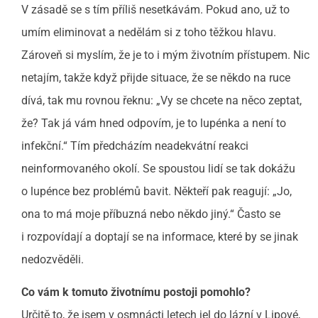
V zásadě se s tím příliš nesetkávám. Pokud ano, už to
umím eliminovat a nedělám si z toho těžkou hlavu.
Zároveň si myslím, že je to i mým životním přístupem. Nic
netajím, takže když přijde situace, že se někdo na ruce
dívá, tak mu rovnou řeknu: „Vy se chcete na něco zeptat,
že? Tak já vám hned odpovím, je to lupénka a není to
infekční.“ Tím předcházím neadekvátní reakci
neinformovaného okolí. Se spoustou lidí se tak dokážu
o lupénce bez problémů bavit. Někteří pak reagují: „Jo,
ona to má moje příbuzná nebo někdo jiný.“ Často se
i rozpovídají a doptají se na informace, které by se jinak
nedozvěděli.
Co vám k tomuto životnímu postoji pomohlo?
Určitě to, že jsem v osmnácti letech jel do lázní v Lipové,