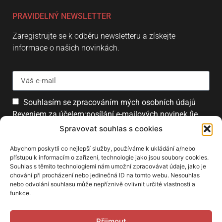
PRAVIDELNÝ NEWSLETTER
Zaregistrujte se k odběru newsletteru a získejte
informace o našich novinkách.
Souhlasím se zpracováním mých osobních údajů
Reveniem za účelem:posílání e-mailových novinek (je
možné se kdykoliv odhlásit).
Spravovat souhlas s cookies
Přihlásit
Abychom poskytli co nejlepší služby, používáme k ukládání a/nebo
přístupu k informacím o zařízení, technologie jako jsou soubory cookies.
Souhlas s těmito technologiemi nám umožní zpracovávat údaje, jako je
chování při procházení nebo jedinečná ID na tomto webu. Nesouhlas
PARTNEŘI
nebo odvolání souhlasu může nepříznivě ovlivnit určité vlastnosti a
funkce.
Přijmout