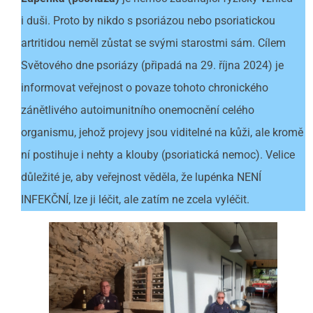
i duši. Proto by nikdo s psoriázou nebo psoriatickou
artritidou neměl zůstat se svými starostmi sám. Cílem
Světového dne psoriázy (připadá na 29. října 2024) je
informovat veřejnost o povaze tohoto chronického
zánětlivého autoimunitního onemocnění celého
organismu, jehož projevy jsou viditelné na kůži, ale kromě
ní postihuje i nehty a klouby (psoriatická nemoc). Velice
důležité je, aby veřejnost věděla, že lupénka NENÍ
INFEKČNÍ, lze ji léčit, ale zatím ne zcela vyléčit.