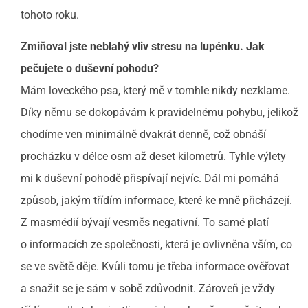
tohoto roku.
Zmiňoval jste neblahý vliv stresu na lupénku. Jak
pečujete o duševní pohodu?
Mám loveckého psa, který mě v tomhle nikdy nezklame.
Díky němu se dokopávám k pravidelnému pohybu, jelikož
chodíme ven minimálně dvakrát denně, což obnáší
procházku v délce osm až deset kilometrů. Tyhle výlety
mi k duševní pohodě přispívají nejvíc. Dál mi pomáhá
způsob, jakým třídím informace, které ke mně přicházejí.
Z masmédií bývají vesměs negativní. To samé platí
o informacích ze společnosti, která je ovlivněna vším, co
se ve světě děje. Kvůli tomu je třeba informace ověřovat
a snažit se je sám v sobě zdůvodnit. Zároveň je vždy