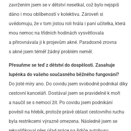
zavržením jsem se v dětství nesetkal, což bylo nejspíš
dáno i mou oblíbeností v kolektivu. Zároveň si
uvědomuju, že v tom jistou roli hrála i paní učitelka, která
mou nemoc na třídních hodinách vysvětlovala
a přirovnávala ji k projevům akné. Paradoxně zrovna
s akné jsem téměř žádný problém neměl.
Přesuňme se teď z dětství do dospělosti. Zasahuje
lupénka do vašeho současného běžného fungování?
Do jisté míry ano. Do covidu jsem svobodně podnikal díky
cestovní kanceláři. Dostával jsem se pravidelně k moři
a naučil se s nemocí žít. Po covidu jsem podnikání
pověsil na hřebík, protože právě oblast cestovního ruchu
byla restrikcemi výrazně omezena. Následně jsem se
rekvalifikoval přes úřad práce na řidiče autobusu