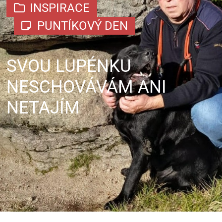
INSPIRACE
PUNTÍKOVÝ DEN
SVOU LUPÉNKU
NESCHOVÁVÁM ANI
NETAJÍM