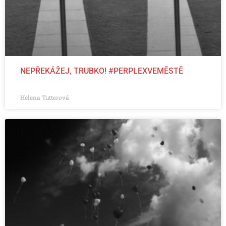
NEPŘEKÁŽEJ, TRUBKO! #PERPLEXVEMĚSTĚ
Helena Tutterová