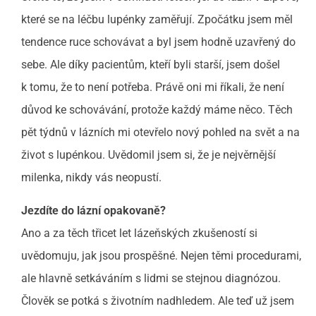
které se na léčbu lupénky zaměřují. Zpočátku jsem měl
tendence ruce schovávat a byl jsem hodně uzavřený do
sebe. Ale díky pacientům, kteří byli starší, jsem došel
k tomu, že to není potřeba. Právě oni mi říkali, že není
důvod ke schovávání, protože každý máme něco. Těch
pět týdnů v lázních mi otevřelo nový pohled na svět a na
život s lupénkou. Uvědomil jsem si, že je nejvěrnější
milenka, nikdy vás neopustí.
Jezdíte do lázní opakovaně?
Ano a za těch třicet let lázeňských zkušeností si
uvědomuju, jak jsou prospěšné. Nejen těmi procedurami,
ale hlavně setkáváním s lidmi se stejnou diagnózou.
Člověk se potká s životním nadhledem. Ale teď už jsem