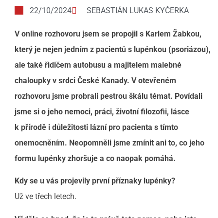
22/10/2024
SEBASTIÁN LUKAS KYČERKA
V online rozhovoru jsem se propojil s Karlem Žabkou,
který je nejen jedním z pacientů s lupénkou (psoriázou),
ale také řidičem autobusu a majitelem malebné
chaloupky v srdci České Kanady. V otevřeném
rozhovoru jsme probrali pestrou škálu témat. Povídali
jsme si o jeho nemoci, práci, životní filozofii, lásce
k přírodě i důležitosti lázní pro pacienta s tímto
onemocněním. Neopomněli jsme zmínit ani to, co jeho
formu lupénky zhoršuje a co naopak pomáhá.
Kdy se u vás projevily první příznaky lupénky?
Už ve třech letech.