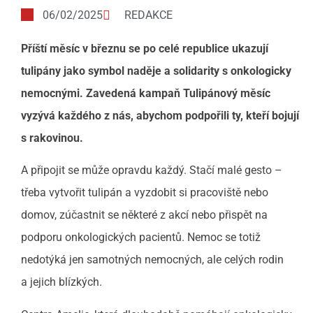
06/02/2025
REDAKCE
Příští měsíc v březnu se po celé republice ukazují
tulipány jako symbol naděje a solidarity s onkologicky
nemocnými. Zavedená kampaň Tulipánový měsíc
vyzývá každého z nás, abychom podpořili ty, kteří bojují
s rakovinou.
A připojit se může opravdu každý. Stačí malé gesto –
třeba vytvořit tulipán a vyzdobit si pracoviště nebo
domov, zúčastnit se některé z akcí nebo přispět na
podporu onkologických pacientů. Nemoc se totiž
nedotýká jen samotných nemocných, ale celých rodin
a jejich blízkých.