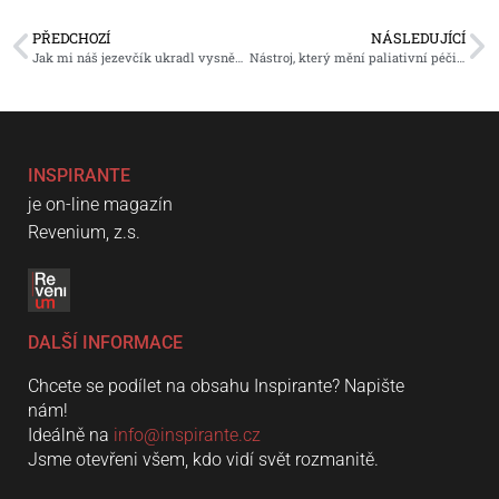
PŘEDCHOZÍ
NÁSLEDUJÍCÍ
Jak mi náš jezevčík ukradl vysněnou snídani
Nástroj, který mění paliativní péči pro děti
INSPIRANTE
je on-line magazín
Revenium, z.s.
DALŠÍ INFORMACE
Chcete se podílet na obsahu Inspirante? Napište
nám!
Ideálně na
info@inspirante.cz
Jsme otevřeni všem, kdo vidí svět rozmanitě.