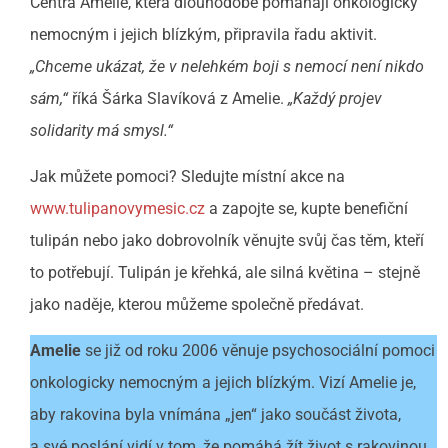
Centra Amelie, která dlouhodobě pomáhají onkologicky
nemocným i jejich blízkým, připravila řadu aktivit.
„Chceme ukázat, že v nelehkém boji s nemocí není nikdo
sám,“
říká Šárka Slavíková z Amelie.
„Každý projev
solidarity má smysl.“
Jak můžete pomoci? Sledujte místní akce na
www.tulipanovymesic.cz
a zapojte se, kupte benefiční
tulipán nebo jako dobrovolník věnujte svůj čas těm, kteří
to potřebují. Tulipán je křehká, ale silná květina – stejně
jako naděje, kterou můžeme společně předávat.
Amelie
se již od roku 2006 věnuje psychosociální pomoci
onkologicky nemocným a jejich blízkým. Vizí Amelie je,
aby rakovina byla vnímána „jen“ jako součást života,
a své poslání vidí v tom, že pomáhá žít život s rakovinou.