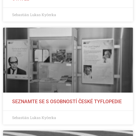
Sebastián Lukas Kyčerka
SEZNAMTE SE S OSOBNOSTÍ ČESKÉ TYFLOPEDIE
Sebastián Lukas Kyčerka