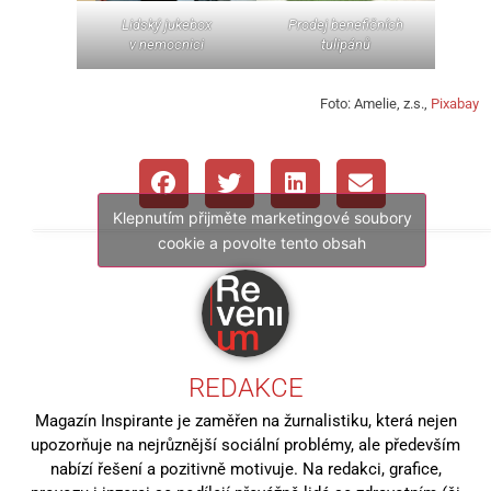
Lidský jukebox
Prodej benefičních
v nemocnici
tulipánů
Foto: Amelie, z.s.,
Pixabay
Klepnutím přijměte marketingové soubory
cookie a povolte tento obsah
REDAKCE
Magazín Inspirante je zaměřen na žurnalistiku, která nejen
upozorňuje na nejrůznější sociální problémy, ale především
nabízí řešení a pozitivně motivuje. Na redakci, grafice,