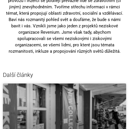
provozu i inzerci se podílejí převážně lidé se zdravotním (či
jiným) znevýhodněním. Tvoříme střechu informaci v rámci
témat, která propojují oblasti zdravotní, sociální a vzdělávací.
Baví nás rozmanitý pohled svět a doufáme, že bude s námi
bavit i vás. Vznikli jsme jako jeden z projektů neziskové
organizace Revenium. Jsme však tady, abychom
spolupracovali se všemi neziskovými i ziskovými
organizacemi, se všemi lidmi, pro které jsou témata
rozmanitosti, inkluze a propojování různých světů důležitá.
Další články