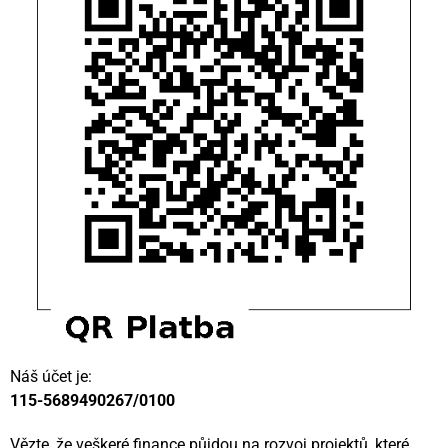
Náš účet je:
115-5689490267/0100
Vězte, že veškeré finance půjdou na rozvoj projektů, které