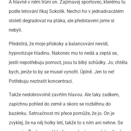
A hlavně v něm trůní on. Zajímavej sportovec, kterému tu
podle tetování říkaj Sokolík. Nechci ho v jednadvacátém
století degradovat na ptáka, ale představeni jsme si
nebyli.
Předstírá, že moje přískoky a balancování nevidí,
hypnotizuje hladinu. Nakonec mu to nedá a zeptá se,
jestli nepotřebuju pomoct, jsou tu blbý schůdky. Jo, chtěla
bych, jenže to by se musel vynořit. Úplně. Jen to ne!
Potřebuju neztratit koncentraci.
Takže nedobrovolně zavrtím hlavou. Ale taky zadkem,
zapíchnu pohled do země a skoro se rozběhnu do
bazénku. Setrvačnost mi přece pomůže, že jo. On je
zvyklej, že na něj holky letí, takže to s ním ani nehne. Se