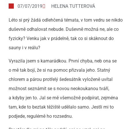
07/07/2019
HELENA TUTTEROVÁ
Léto si prý žádá odlehčená témata, v tom vedru se nikdo
duševně odhalovat nebude. Duševně možná ne, ale co
fyzicky? Venku jak v prádelně, tak co si skáknout do
sauny i v reálu?
Vyrazila jsem s kamarádkou. První chyba, neb ona se
o mě tak bojí, že si na pomoc přizvala jeho. Statný
chlorem a párou protřelý šedesátník vyloženě uvítal
možnost seznámit se s novou neokoukanou tváří,
a kdyby jen to. Jal se mě všemožně podpírat, zejména
tam, kde to beztak těžiště udělalo samo. Jestli mi to
podjede, regulérně ho rozsednu.