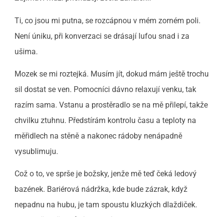
Ti, co jsou mi putna, se rozcápnou v mém zorném poli.
Není úniku, při konverzaci se drásají lufou snad i za
ušima.
Mozek se mi roztejká. Musím jít, dokud mám ještě trochu
sil dostat se ven. Pomocníci dávno relaxují venku, tak
razím sama. Vstanu a prostěradlo se na mě přilepí, takže
chvilku ztuhnu. Předstírám kontrolu času a teploty na
měřidlech na stěně a nakonec rádoby nenápadně
vysublimuju.
Což o to, ve sprše je božsky, jenže mě teď čeká ledový
bazének. Bariérová nádržka, kde bude zázrak, když
nepadnu na hubu, je tam spoustu kluzkých dlaždiček.