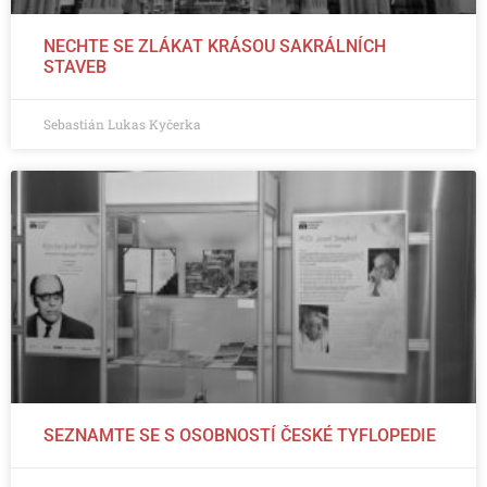
NECHTE SE ZLÁKAT KRÁSOU SAKRÁLNÍCH
STAVEB
Sebastián Lukas Kyčerka
SEZNAMTE SE S OSOBNOSTÍ ČESKÉ TYFLOPEDIE