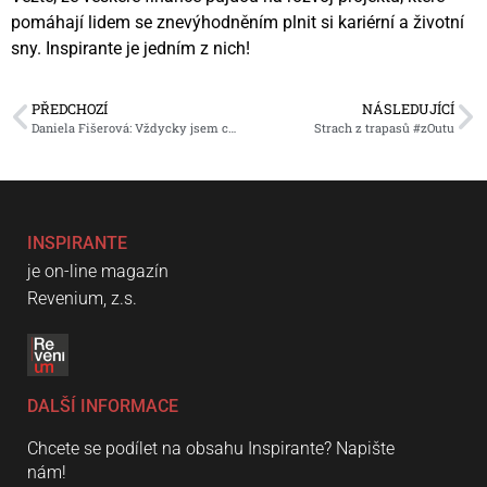
pomáhají lidem se znevýhodněním plnit si kariérní a životní
sny. Inspirante je jedním z nich!
PŘEDCHOZÍ
NÁSLEDUJÍCÍ
Daniela Fišerová: Vždycky jsem chtěla být sestra
Strach z trapasů #zOutu
INSPIRANTE
je on-line magazín
Revenium, z.s.
DALŠÍ INFORMACE
Chcete se podílet na obsahu Inspirante? Napište
nám!