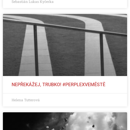
Sebastián Lukas Kyčerka
NEPŘEKÁŽEJ, TRUBKO! #PERPLEXVEMĚSTĚ
Helena Tutterová