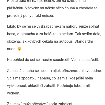
Prostěradlo mi na těle nedrží, ani na uzel, ani na
pláštěnku. Vždycky mi někde něco čouhá a chodidla to
pro volný pohyb fakt nejsou.
Líbilo by se mi se vyškrábat někam nahoru, jenže šplhat
bosa, v lajntuchu a za holátko to nedám. Tak sedím dole,
složená, jak kdybych čekala na autobus. Standardní
nuda.
Na pohled do očí se musím soustředit. Velmi soustředit.
Zpocená a nahá se necítím nijak přirozeně, ani svobodně.
Spíš mě zpočátku napadá, co jsem si kde ještě měla
vyškubnout, uhladit či zahalit. Potřebuju lobotomii,
vedrem.
Zajímaví muži přicházejí zcela zahaleni.