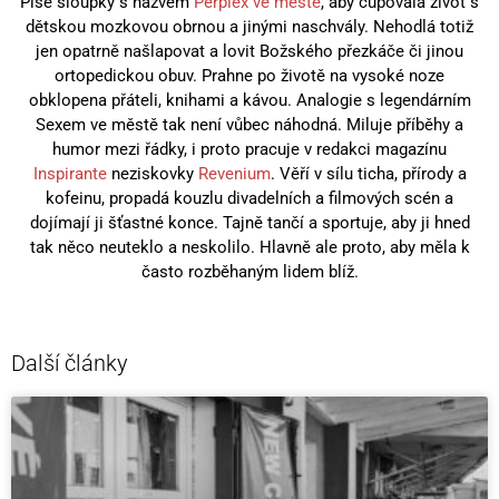
Píše sloupky s názvem
Perplex ve městě
, aby cupovala život s
dětskou mozkovou obrnou a jinými naschvály. Nehodlá totiž
jen opatrně našlapovat a lovit Božského přezkáče či jinou
ortopedickou obuv. Prahne po životě na vysoké noze
obklopena přáteli, knihami a kávou. Analogie s legendárním
Sexem ve městě tak není vůbec náhodná. Miluje příběhy a
humor mezi řádky, i proto pracuje v redakci magazínu
Inspirante
neziskovky
Revenium
. Věří v sílu ticha, přírody a
kofeinu, propadá kouzlu divadelních a filmových scén a
dojímají ji šťastné konce. Tajně tančí a sportuje, aby ji hned
tak něco neuteklo a neskolilo. Hlavně ale proto, aby měla k
často rozběhaným lidem blíž.
Další články