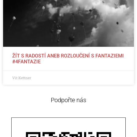
ŽÍT S RADOSTÍ ANEB ROZLOUČENÍ S FANTAZIEMI
#4FANTAZIE
Vít Kettner
Podpořte nás