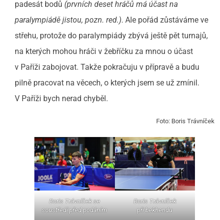
padesát bodů
(prvních deset hráčů má účast na
paralympiádě jistou, pozn. red.)
. Ale pořád zůstáváme ve
střehu, protože do paralympiády zbývá ještě pět turnajů,
na kterých mohou hráči v žebříčku za mnou o účast
v Paříži zabojovat. Takže pokračuju v přípravě a budu
pilně pracovat na věcech, o kterých jsem se už zmínil.
V Paříži bych nerad chyběl.
Foto: Boris Trávníček
Boris Trávníček se
Boris Trávníček
soustředí před podáním
při bekhendu