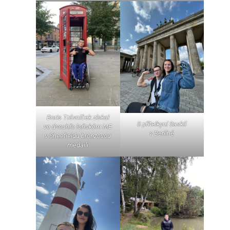
Boris Trávníček získal
S přítelkyní Saskií
ve dvouhře loňském ME
v Berlíně
v Sheefieldu bronzovou
medaili