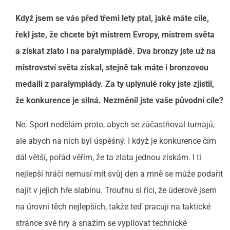
Když jsem se vás před třemi lety ptal, jaké máte cíle,
řekl jste, že chcete být mistrem Evropy, mistrem světa
a
získat zlato i na paralympiádě.
Dva bronzy jste už na
mistrovství světa získal, stejně tak máte i bronzovou
medaili z paralympiády. Za ty uplynulé roky jste zjistil,
že konkurence je silná. Nezměnil jste vaše původní cíle?
Ne.
Sport nedělám proto, abych se zúčastňoval turnajů,
ale abych na nich byl úspěšný. I když je konkurence čím
dál větší, pořád věřím, že ta zlata jednou získám. I ti
nejlepší hráči nemusí mít svůj den a mně se může podařit
najít v jejich hře slabinu. Troufnu si říci, že úderově jsem
na úrovni těch nejlepších, takže teď pracuji na taktické
stránce své hry a snažím se vypilovat technické