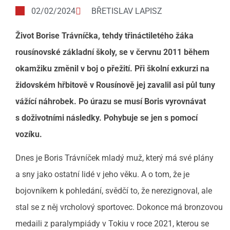
02/02/2024
BŘETISLAV LAPISZ
Život Borise Trávníčka, tehdy třináctiletého žáka
rousínovské základní školy, se v červnu 2011 během
okamžiku změnil v boj o přežití. Při školní exkurzi na
židovském hřbitově v Rousínově jej zavalil asi půl tuny
vážící náhrobek. Po
úrazu se musí Boris vyrovnávat
s doživotními následky. Pohybuje se jen s pomocí
vozíku.
Dnes je Boris Trávníček mladý muž, který má své plány
a sny jako ostatní lidé v jeho věku. A o tom, že je
bojovníkem k pohledání, svědčí to, že nerezignoval, ale
stal se z něj vrcholový sportovec. Dokonce má bronzovou
medaili z paralympiády v Tokiu v roce 2021, kterou se