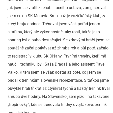
jak jsem se vrátil z rehabilitačního ústavu, zaregistroval
jsem se do SK Moravia Brno, což je vozíčkářský klub, za
který hraju dodnes. Trénoval jsem však pořád jenom
s taťkou, který ale výkonnostně taky rostl, takže jako
sparing byl dlouho dostačující. Se zdravými hráči jsem se
soutěžně začal potkávat až zhruba rok a půl poté, začalo
to registrací v klubu SK Olšany. Prvními trenéry, kteří mě
naučili techniku, byli Saša Dragaš a jeho asistent Pavel
Valko. K těm jsem se však dostal až poté, co jsem se
přidal k tréninkům slovenské reprezentace. S taťkou jsme
obvykle hráli třikrát až čtyřikrát týdně a každý trénink trval
zhruba dvě hodiny. Na Slovensko jsem jezdil na takzvané
„trojdňovky“, kde se trénovalo tři dny dvojfázově, trénink
trval dvě hodiny.