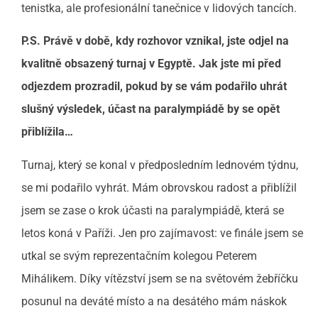
tenistka, ale profesionální tanečnice v lidových tancích.
P.S. Právě v době, kdy rozhovor vznikal, jste odjel na
kvalitně obsazený turnaj v Egyptě. Jak jste mi před
odjezdem prozradil, pokud by se vám podařilo uhrát
slušný výsledek, účast na paralympiádě by se opět
přiblížila…
Turnaj, který se konal v předposledním lednovém týdnu,
se mi podařilo vyhrát. Mám obrovskou radost a přiblížil
jsem se zase o krok účasti na paralympiádě, která se
letos koná v Paříži. Jen pro zajímavost: ve finále jsem se
utkal se svým reprezentačním kolegou Peterem
Mihálikem. Díky vítězství jsem se na světovém žebříčku
posunul na deváté místo a na desátého mám náskok