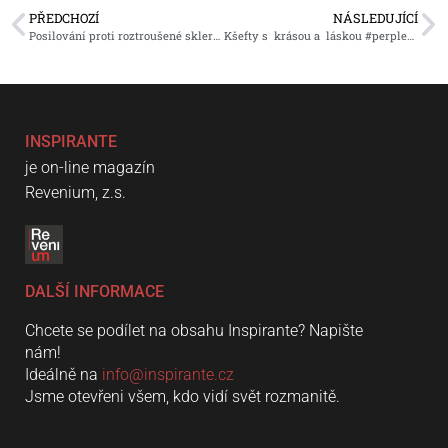
PŘEDCHOZÍ
NÁSLEDUJÍCÍ
Posilování proti roztroušené skleróze
Kšefty s krásou a láskou #perplexveměstě
INSPIRANTE
je on-line magazín
Revenium, z.s.
DALŠÍ INFORMACE
Chcete se podílet na obsahu Inspirante? Napište
nám!
Ideálně na
info@inspirante.cz
Jsme otevřeni všem, kdo vidí svět rozmanitě.