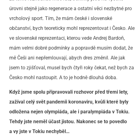
úrovni stejně jako regenerace a ostatní věci nezbytné pro
vrcholový sport. Tím, že mám české i slovenské
občanství, bych teoreticky mohl reprezentovat i Česko. Ale
ve slovenské reprezentaci, kterou vede Andrej Bardoň,
mám velmi dobré podmínky a popravdě musím dodat, že
mě Češi ani nepřemlouvají, abych dres změnil. Ale jak
jsem to zjišťoval, musel bych čtyři roky čekat, než bych za
Česko mohl nastoupit. A to je hodně dlouhá doba.
Když jsme spolu připravovali rozhovor před třemi lety,
zažíval celý svět pandemii koronaviru, kvůli které byly
odložena nejen olympiáda, ale i paralympiáda v Tokiu.
Tehdy jste neměl účast jistou. Nakonec se to povedlo
a vy jste v Tokiu nechyběl…