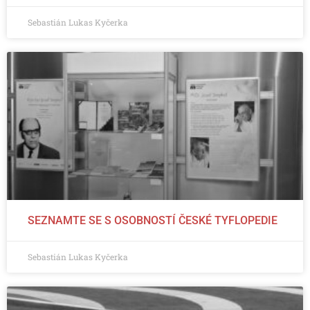
Sebastián Lukas Kyčerka
SEZNAMTE SE S OSOBNOSTÍ ČESKÉ TYFLOPEDIE
Sebastián Lukas Kyčerka