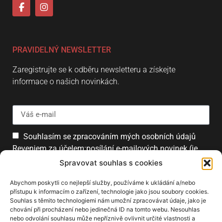
PRAVIDELNÝ NEWSLETTER
Zaregistrujte se k odběru newsletteru a získejte
informace o našich novinkách.
Souhlasím se zpracováním mých osobních údajů
Reveniem za účelem:posílání e-mailových novinek (je
možné se kdykoliv odhlásit).
Spravovat souhlas s cookies
Přihlásit
Abychom poskytli co nejlepší služby, používáme k ukládání a/nebo
přístupu k informacím o zařízení, technologie jako jsou soubory cookies.
Souhlas s těmito technologiemi nám umožní zpracovávat údaje, jako je
chování při procházení nebo jedinečná ID na tomto webu. Nesouhlas
PARTNEŘI
nebo odvolání souhlasu může nepříznivě ovlivnit určité vlastnosti a