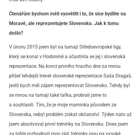
Čtenářům bychom měli vysvětlit i to, že sice bydlíte na
Moravě, ale reprezentujete Slovensko. Jak k tomu
došlo?
V únoru 2015 jsem byl na turnaji Středoevropské ligy,
který se konal v Hodoníně a účastnila se jej i slovenská
reprezentace. Na konci prvního hracího dne za mnou
přišel tehdejší trenér slovenské reprezentace Saša Dragaš,
jestli bych měl zájem reprezentovat Slovensko. Tehdy byl
se mnou na turnaji také taťka, probrali jsme to
a souhlasili. Tím, že je moje maminka původem ze
Slovenska, nebyl problém získat občanství. Týden nato už
jsem absolvoval první tréninky na Slovensku. Dnes jsem
za tohle rozhodnutí moc rád, tréninky jsou na vysoké