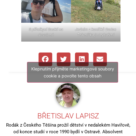
S přítelkyní Saskií na
Jedním z koníčků Borise
dovolené
Trávníčka je i rybaření
Klepnutím přijměte marketingové soubory
cookie a povolte tento obsah
BŘETISLAV LAPISZ
Rodák z Českého Těšína prožil dětství v nedalekém Havířově,
od konce studií v roce 1990 bydlí v Ostravě. Absolvent