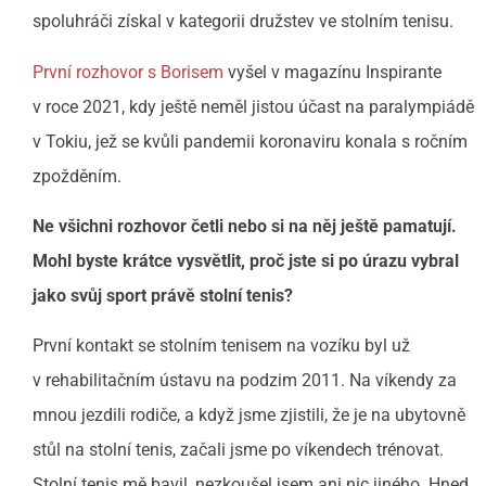
spoluhráči získal v kategorii družstev ve stolním tenisu.
První rozhovor s Borisem
vyšel v magazínu Inspirante
v roce 2021, kdy ještě neměl jistou účast na paralympiádě
v Tokiu, jež se kvůli pandemii koronaviru konala s ročním
zpožděním.
Ne všichni rozhovor četli nebo si na něj ještě pamatují.
Mohl byste krátce vysvětlit, proč jste si po úrazu vybral
jako svůj sport právě stolní tenis?
První kontakt se stolním tenisem na vozíku byl už
v rehabilitačním ústavu na podzim 2011. Na víkendy za
mnou jezdili rodiče, a když jsme zjistili, že je na ubytovně
stůl na stolní tenis, začali jsme po víkendech trénovat.
Stolní tenis mě bavil, nezkoušel jsem ani nic jiného. Hned