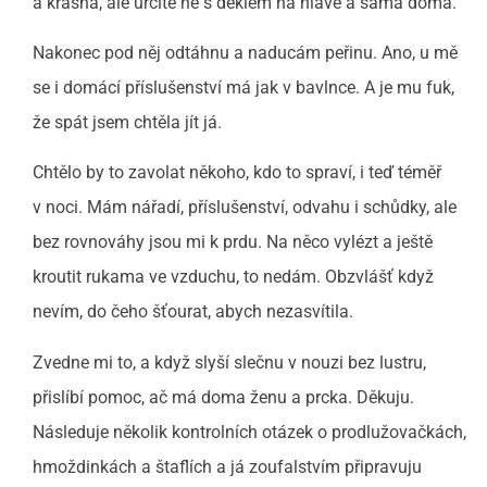
a krásná, ale určitě ne s deklem na hlavě a sama doma.
Nakonec pod něj odtáhnu a naducám peřinu. Ano, u mě
se i domácí příslušenství má jak v bavlnce. A je mu fuk,
že spát jsem chtěla jít já.
Chtělo by to zavolat někoho, kdo to spraví, i teď téměř
v noci. Mám nářadí, příslušenství, odvahu i schůdky, ale
bez rovnováhy jsou mi k prdu. Na něco vylézt a ještě
kroutit rukama ve vzduchu, to nedám. Obzvlášť když
nevím, do čeho šťourat, abych nezasvítila.
Zvedne mi to, a když slyší slečnu v nouzi bez lustru,
přislíbí pomoc, ač má doma ženu a prcka. Děkuju.
Následuje několik kontrolních otázek o prodlužovačkách,
hmoždinkách a štaflích a já zoufalstvím připravuju