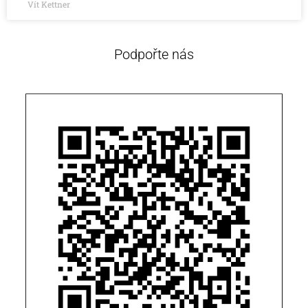
Vít Kettner
Podpořte nás