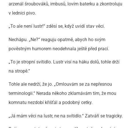
arzenál šroubováků, imbusů, lovím baterku a zkontroluju
v lednici pivo.
„To ale není lustr!“ zděsí se, když uvidí stav věci.
Nechápu. „Ne?“ reaguju opatrně, abych ho svým
pověstným humorem neodehnala ještě před prací.
„To je stropní svítidlo. Lustr visí na háku dolů, tohle drží
na stropě.“
Tohle ale nedrží, že jo. „Omlouvám se za nepřesnou
terminologii.“ Nerada někoho zklamávám tím, že mou
komnatu nezdobí křišťál a podobný cetky.
„Já mám věci na lustr, ne na svítidlo.“ Zatváří se tragicky.