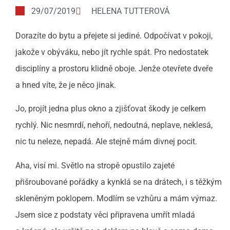
29/07/2019
HELENA TUTTEROVÁ
Dorazíte do bytu a přejete si jediné. Odpočívat v pokoji,
jakože v obýváku, nebo jít rychle spát. Pro nedostatek
disciplíny a prostoru klidně oboje. Jenže otevřete dveře
a hned víte, že je něco jinak.
Jo, projít jedna plus okno a zjišťovat škody je celkem
rychlý. Nic nesmrdí, nehoří, nedoutná, neplave, neklesá,
nic tu neleze, nepadá. Ale stejně mám divnej pocit.
Aha, visí mi. Světlo na stropě opustilo zajeté
přišroubované pořádky a kynklá se na drátech, i s těžkým
skleněným poklopem. Modlím se vzhůru a mám výmaz.
Jsem sice z podstaty věci připravena umřít mladá