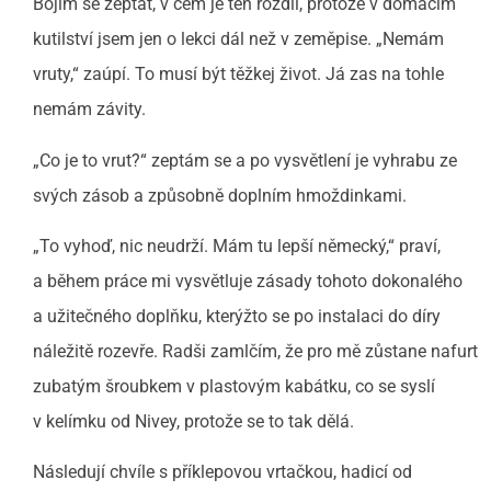
Bojím se zeptat, v čem je ten rozdíl, protože v domácím
kutilství jsem jen o lekci dál než v zeměpise. „Nemám
vruty,“ zaúpí. To musí být těžkej život. Já zas na tohle
nemám závity.
„Co je to vrut?“ zeptám se a po vysvětlení je vyhrabu ze
svých zásob a způsobně doplním hmoždinkami.
„To vyhoď, nic neudrží. Mám tu lepší německý,“ praví,
a během práce mi vysvětluje zásady tohoto dokonalého
a užitečného doplňku, kterýžto se po instalaci do díry
náležitě rozevře. Radši zamlčím, že pro mě zůstane nafurt
zubatým šroubkem v plastovým kabátku, co se syslí
v kelímku od Nivey, protože se to tak dělá.
Následují chvíle s příklepovou vrtačkou, hadicí od