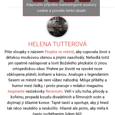
Klepnutím přijměte marketingové soubory
cookie a povolte tento obsah
HELENA TUTTEROVÁ
Píše sloupky s názvem
Perplex ve městě
, aby cupovala život s
dětskou mozkovou obrnou a jinými naschvály. Nehodlá totiž
jen opatrně našlapovat a lovit Božského přezkáče či jinou
ortopedickou obuv. Prahne po životě na vysoké noze
obklopena přáteli, knihami a kávou. Analogie s legendárním
Sexem ve městě tak není vůbec náhodná. Miluje příběhy a
humor mezi řádky, i proto pracuje v redakci magazínu
Inspirante
neziskovky
Revenium
. Věří v sílu ticha, přírody a
kofeinu, propadá kouzlu divadelních a filmových scén a
dojímají ji šťastné konce. Tajně tančí a sportuje, aby ji hned
tak něco neuteklo a neskolilo. Hlavně ale proto, aby měla k
často rozběhaným lidem blíž.