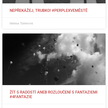
NEPŘEKÁŽEJ, TRUBKO! #PERPLEXVEMĚSTĚ
Helena Tutterová
ŽÍT S RADOSTÍ ANEB ROZLOUČENÍ S FANTAZIEMI
#4FANTAZIE